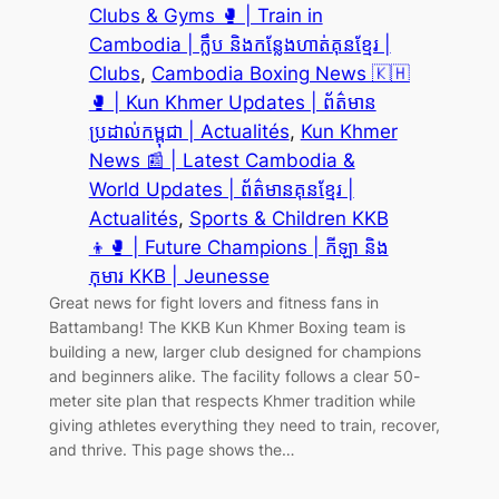
Clubs & Gyms 🥊 | Train in
Cambodia | ក្លឹប និងកន្លែងហាត់គុនខ្មែរ |
Clubs
, 
Cambodia Boxing News 🇰🇭
🥊 | Kun Khmer Updates | ព័ត៌មាន
ប្រដាល់កម្ពុជា | Actualités
, 
Kun Khmer
News 📰 | Latest Cambodia &
World Updates | ព័ត៌មានគុនខ្មែរ |
Actualités
, 
Sports & Children KKB
👦🥊 | Future Champions | កីឡា និង
កុមារ KKB | Jeunesse
Great news for fight lovers and fitness fans in
Battambang! The KKB Kun Khmer Boxing team is
building a new, larger club designed for champions
and beginners alike. The facility follows a clear 50-
meter site plan that respects Khmer tradition while
giving athletes everything they need to train, recover,
and thrive. This page shows the…