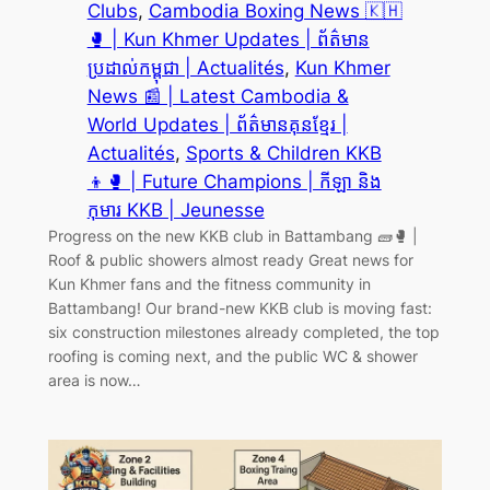
Clubs
, 
Cambodia Boxing News 🇰🇭
🥊 | Kun Khmer Updates | ព័ត៌មាន
ប្រដាល់កម្ពុជា | Actualités
, 
Kun Khmer
News 📰 | Latest Cambodia &
World Updates | ព័ត៌មានគុនខ្មែរ |
Actualités
, 
Sports & Children KKB
👦🥊 | Future Champions | កីឡា និង
កុមារ KKB | Jeunesse
Progress on the new KKB club in Battambang 🧱🥊 |
Roof & public showers almost ready Great news for
Kun Khmer fans and the fitness community in
Battambang! Our brand-new KKB club is moving fast:
six construction milestones already completed, the top
roofing is coming next, and the public WC & shower
area is now…