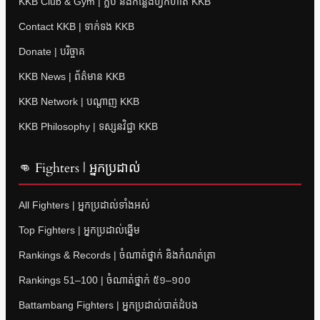
KKB Club & Gym | ក្លឹប និងកន្លែងហ្វឹកហាត់ KKB
Contact KKB | ទាក់ទង KKB
Donate | បរិច្ចាគ
KKB News | ព័ត៌មាន KKB
KKB Network | បណ្តាញ KKB
KKB Philosophy | ទស្សនវិជ្ជា KKB
👊 Fighters | អ្នកប្រដាល់
All Fighters | អ្នកប្រដាល់ទាំងអស់
Top Fighters | អ្នកប្រដាល់ឆ្នើម
Rankings & Records | ចំណាត់ថ្នាក់ និងកំណត់ត្រា
Rankings 51–100 | ចំណាត់ថ្នាក់ ៥១–១០០
Battambang Fighters | អ្នកប្រដាល់បាត់ដំបង