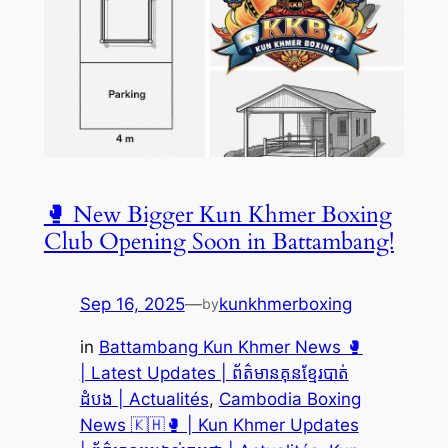
🥊 New Bigger Kun Khmer Boxing
Club Opening Soon in Battambang!
Sep 16, 2025
—
kunkhmerboxing
by
in
Battambang Kun Khmer News 🥊
| Latest Updates | ព័ត៌មានគុនខ្មែរបាត់
ដំបង | Actualités
, 
Cambodia Boxing
News 🇰🇭🥊 | Kun Khmer Updates