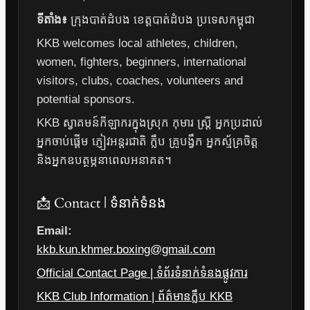
ទីតាំង៖
ក្រុងបាត់ដំបង ខេត្តបាត់ដំបង ប្រទេសកម្ពុជា
KKB welcomes local athletes, children,
women, fighters, beginners, international
visitors, clubs, coaches, volunteers and
potential sponsors.
KKB ស្វាគមន៍កីឡាករក្នុងស្រុក កុមារ ស្ត្រី អ្នកប្រដាល់
អ្នកចាប់ផ្តើម ភ្ញៀវអន្តរជាតិ ក្លឹប គ្រូបង្វឹក អ្នកស្ម័គ្រចិត្ត
និងអ្នកឧបត្ថម្ភនាពេលអនាគត។
📩 Contact | ទំនាក់ទំនង
Email:
kkb.kun.khmer.boxing@gmail.com
Official Contact Page | ទំព័រទំនាក់ទំនងផ្លូវការ
KKB Club Information | ព័ត៌មានក្លឹប KKB