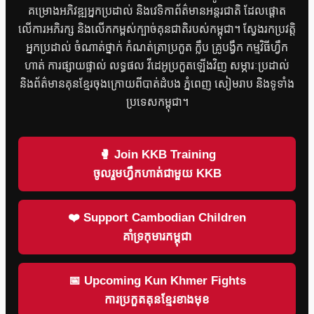
គម្រោងអភិវឌ្ឍអ្នកប្រដាល់ និងវេទិកាព័ត៌មានអន្តរជាតិ ដែលផ្តោត
លើការអភិរក្ស និងលើកកម្ពស់ក្បាច់គុនជាតិរបស់កម្ពុជា។ ស្វែងរកប្រវត្តិ
អ្នកប្រដាល់ ចំណាត់ថ្នាក់ កំណត់ត្រាប្រកួត ក្លឹប គ្រូបង្វឹក កម្មវិធីហ្វឹក
ហាត់ ការផ្សាយផ្ទាល់ លទ្ធផល វីដេអូប្រកួតឡើងវិញ សម្ភារៈប្រដាល់
និងព័ត៌មានគុនខ្មែរចុងក្រោយពីបាត់ដំបង ភ្នំពេញ សៀមរាប និងទូទាំង
ប្រទេសកម្ពុជា។
🥊 Join KKB Training
ចូលរួមហ្វឹកហាត់ជាមួយ KKB
❤️ Support Cambodian Children
គាំទ្រកុមារកម្ពុជា
📅 Upcoming Kun Khmer Fights
ការប្រកួតគុនខ្មែរខាងមុខ