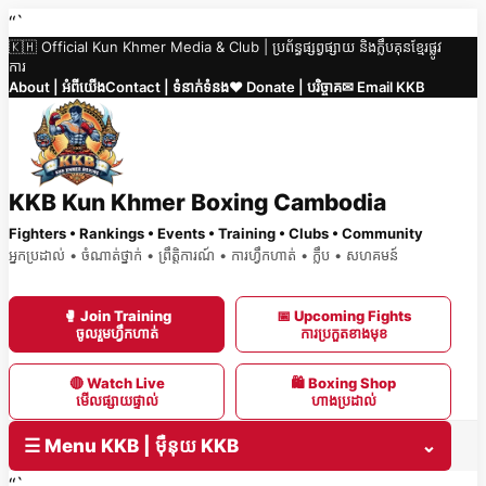
Skip
“`
🇰🇭 Official Kun Khmer Media & Club | ប្រព័ន្ធផ្សព្វផ្សាយ និងក្លឹបគុនខ្មែរផ្លូវ
to
ការ
content
About | អំពីយើង
Contact | ទំនាក់ទំនង
❤️ Donate | បរិច្ចាគ
✉ Email KKB
KKB Kun Khmer Boxing Cambodia
Fighters • Rankings • Events • Training • Clubs • Community
អ្នកប្រដាល់ • ចំណាត់ថ្នាក់ • ព្រឹត្តិការណ៍ • ការហ្វឹកហាត់ • ក្លឹប • សហគមន៍
🥊 Join Training
📅 Upcoming Fights
ចូលរួមហ្វឹកហាត់
ការប្រកួតខាងមុខ
🔴 Watch Live
🛍 Boxing Shop
មើលផ្សាយផ្ទាល់
ហាងប្រដាល់
☰ Menu KKB | ម៉ឺនុយ KKB
⌄
“`