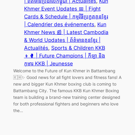
| ព័ត៌មានប្រដាល់កម្ពុជា | Actualités
, 
Kun
Khmer Event Updates 📅 | Fight
Cards & Schedule | កម្មវិធីប្រកួតគុនខ្មែរ
| Calendrier des événements
, 
Kun
Khmer News 📰 | Latest Cambodia
& World Updates | ព័ត៌មានគុនខ្មែរ |
Actualités
, 
Sports & Children KKB
👦🥊 | Future Champions | កីឡា និង
កុមារ KKB | Jeunesse
Welcome to the Future of Kun Khmer in Battambang
🇰🇭✨ Good news for all fight lovers and fitness fans! A
new and bigger Kun Khmer boxing club is coming to
Battambang City. The famous KKB Kun Khmer Boxing
team is building a brand-new training center designed
for both professional fighters and beginners who love
the…