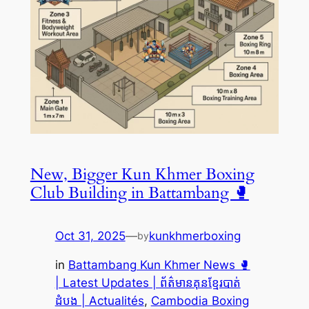
New, Bigger Kun Khmer Boxing
Club Building in Battambang 🥊
Oct 31, 2025
—
kunkhmerboxing
by
in
Battambang Kun Khmer News 🥊
| Latest Updates | ព័ត៌មានគុនខ្មែរបាត់
ដំបង | Actualités
, 
Cambodia Boxing