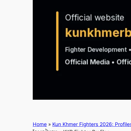
Home
»
Kun Khmer Fighters 2026: Profiles,