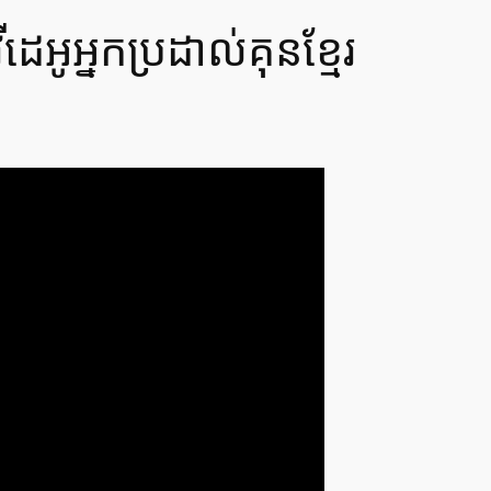
ូអ្នកប្រដាល់គុនខ្មែរ