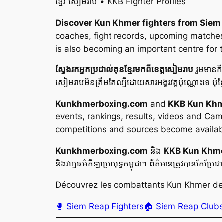
ខ្មែរ សៀមរាប • KKB Fighter Profiles
Discover Kun Khmer fighters from Siem
coaches, fight records, upcoming matches,
is also becoming an important centre for
ស្វែងរកអ្នកប្រដាល់គុនខ្មែរមកពីខេត្តសៀមរាប
រួមមានកី
សៀមរាបមិនត្រឹមតែល្បីដោយសារអង្គរវត្តប៉ុណ្ណោះទេ ប៉ុ
Kunkhmerboxing.com
and
KKB Kun Khm
events, rankings, results, videos and Camb
competitions and sources become availab
Kunkhmerboxing.com
និង
KKB Kun Khme
និងវប្បធម៌កីឡាប្រយុទ្ធកម្ពុជា។ ព័ត៌មានត្រូវបានកែប្រ
Découvrez les combattants Kun Khmer de S
🥊 Siem Reap Fighters
🏠 Siem Reap Club