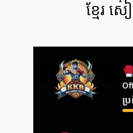
ខ្មែរ ស