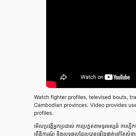
Watch fighter profiles, televised bouts, 
Cambodian provinces. Video provides usefu
profiles.
មើលប្រវត្តិអ្នកប្រដាល់ ការប្រកួតតាមទូរទស្សន៍ ការហ្វ
ព្រឹត្តិការណ៍ និងលទ្ធផលដែលបានផ្ទៀងផ្ទាត់នៅតែសំខាន់ស