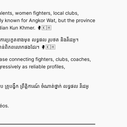
alents, women fighters, local clubs,
lly known for Angkor Wat, but the province
dian Kun Khmer. 🥊🇰🇭
កួត ការប្រកួតខាងមុខ លទ្ធផល រូបថត និងវីដេអូ។
មែរទៅកាន់ពិភពលោកផងដែរ។ 🥊🇰🇭
ase connecting fighters, clubs, coaches,
essively as reliable profiles,
ប គ្រូបង្វឹក ព្រឹត្តិការណ៍ ចំណាត់ថ្នាក់ លទ្ធផល វីដេអូ
éos.