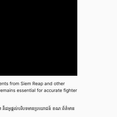
events from Siem Reap and other
emains essential for accurate fighter
្សេងៗ។ វីដេអូផ្តល់បរិបទមានប្រយោជន៍ ខណៈព័ត៌មាន