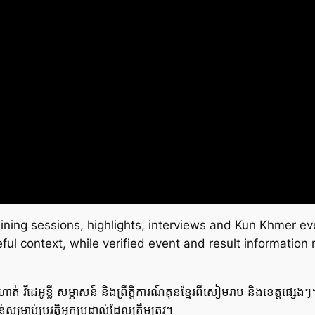
training sessions, highlights, interviews and Kun Khmer 
l context, while verified event and result information r
ឹកហាត់ វីដេអូខ្លី សម្ភាសន៍ និងព្រឹត្តិការណ៍គុនខ្មែរពីសៀមរាប និងខេត្តផ
ម្រាប់ប្រវត្តិអ្នកប្រដាល់ដែលត្រឹមត្រូវ។