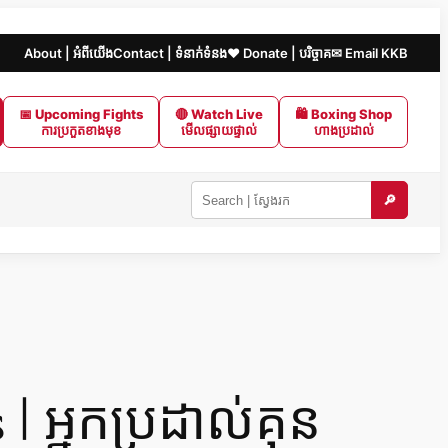
About | អំពីយើង
Contact | ទំនាក់ទំនង
❤️ Donate | បរិច្ចាគ
✉ Email KKB
📅 Upcoming Fights
🔴 Watch Live
🛍 Boxing Shop
ការប្រកួតខាងមុខ
មើលផ្សាយផ្ទាល់
ហាងប្រដាល់
🔎
Search
KKB
|
ស្វែងរក
ក្នុង
KKB
 អ្នកប្រដាល់គុន