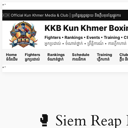
Skip
“`
to
🇰🇭 Official Kun Khmer Media & Club | ប្រព័ន្ធផ្សព្វផ្សាយ និងក្លឹបគុនខ្មែរផ្លូវការ
content
KKB Kun Khmer Boxi
Fighters • Rankings • Events • Training •
អ្នកប្រដាល់ • ចំណាត់ថ្នាក់ • ព្រឹត្តិការណ៍ • ការហ្វឹកហា
Home
Fighters
Rankings
Schedule
Training
Club
ទំព័រដើម
អ្នកប្រដាល់
ចំណាត់ថ្នាក់
កាលវិភាគ
ហ្វឹកហាត់
ក្លឹប 
“`
🥊 Siem Reap K