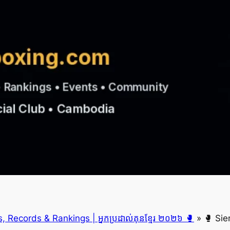
 Records & Rankings | អ្នកប្រដាល់គុនខ្មែរ ២០២៦ 🥊
»
🥊 Sie