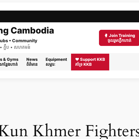
ng Cambodia
🥊 Join Training
 Clubs • Community
ចូលរួមហ្វឹកហាត់
ត់ • ក្លឹប • សហគមន៍
s & Gyms
News
Equipment
❤️ Support KKB
និងកន្លែងហាត់
ព័ត៌មាន
សម្ភារៈ
គាំទ្រ KKB
un Khmer Fighters |