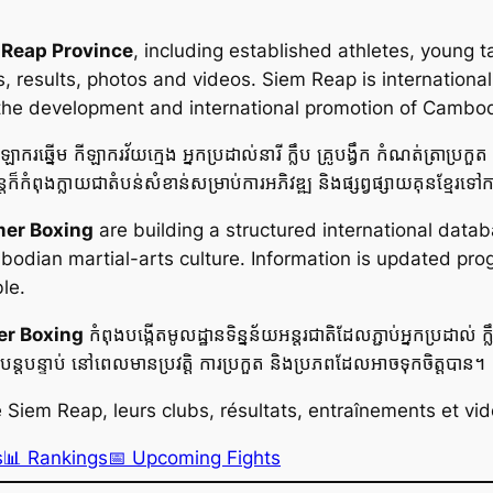
 Reap Province
, including established athletes, young t
 results, photos and videos. Siem Reap is internationa
 the development and international promotion of Cambo
ឡាករឆ្នើម កីឡាករវ័យក្មេង អ្នកប្រដាល់នារី ក្លឹប គ្រូបង្វឹក កំណត់ត្រាប្រ
ន្តែក៏កំពុងក្លាយជាតំបន់សំខាន់សម្រាប់ការអភិវឌ្ឍ និងផ្សព្វផ្សាយគុនខ្
er Boxing
are building a structured international datab
odian martial-arts culture. Information is updated progr
le.
r Boxing
កំពុងបង្កើតមូលដ្ឋានទិន្នន័យអន្តរជាតិដែលភ្ជាប់អ្នកប្រដាល់ ក្លឹ
ែជាបន្តបន្ទាប់ នៅពេលមានប្រវត្តិ ការប្រកួត និងប្រភពដែលអាចទុកចិត្តបាន។
iem Reap, leurs clubs, résultats, entraînements et vid
s
📊 Rankings
📅 Upcoming Fights