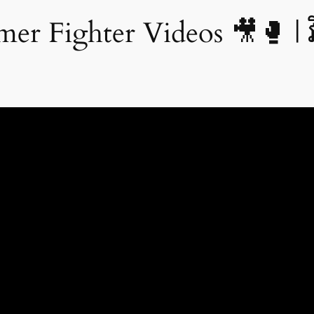
Fighter Videos 🎥🥊 | វីដេអ