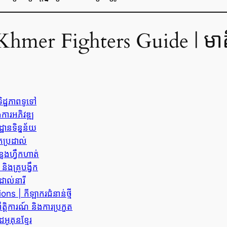
mer Fighters Guide | មាតិ
្ឋភាពទូទៅ
ការអភិវឌ្ឍ
ានទិន្នន័យ
កប្រដាល់
ែងហ្វឹកហាត់
ងគ្រូបង្វឹក
ាល់នារី
 | កីឡាករជំនាន់ថ្មី
តិការណ៍ និងការប្រកួត
ូគុនខ្មែរ