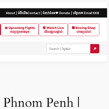
About | អំពីយើង
Contact | ទំនាក់ទំនង
❤️ Donate | បរិច្ចាគ
✉ Email KKB
📅 Upcoming Fights
🔴 Watch Live
🛍 Boxing Shop
ការប្រកួតខាងមុខ
មើលផ្សាយផ្ទាល់
ហាងប្រដាល់
🔎
Search
KKB
|
ស្វែងរក
ក្នុង
KKB
 Phnom Penh |