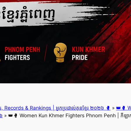
 Records & Rankings | អ្នកប្រដាល់គុនខ្មែរ ២០២៦ 🥊
»
👑🥊 
២៦
»
👑🥊 Women Kun Khmer Fighters Phnom Penh | កីឡាការិ