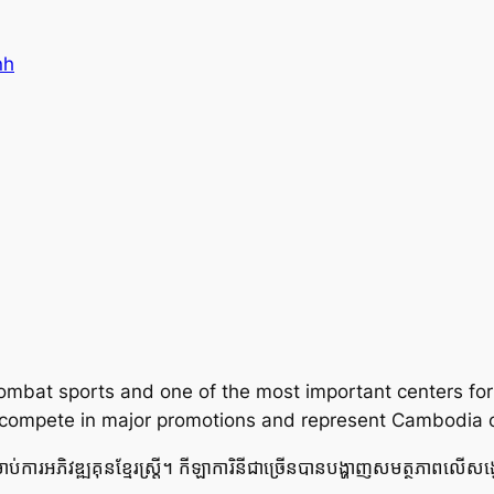
nh
ombat sports and one of the most important centers f
y compete in major promotions and represent Cambodia o
ប់ការអភិវឌ្ឍគុនខ្មែរស្ត្រី។ កីឡាការិនីជាច្រើនបានបង្ហាញសមត្ថភាពលើសង្