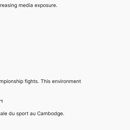
creasing media exposure.
pionship fights. This environment
ន។
bale du sport au Cambodge.