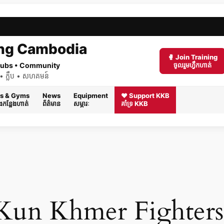
ng Cambodia
🥊 Join Training
 Clubs • Community
ចូលរួមហ្វឹកហាត់
ត់ • ក្លឹប • សហគមន៍
s & Gyms
News
Equipment
❤️ Support KKB
និងកន្លែងហាត់
ព័ត៌មាន
សម្ភារៈ
គាំទ្រ KKB
un Khmer Fighters