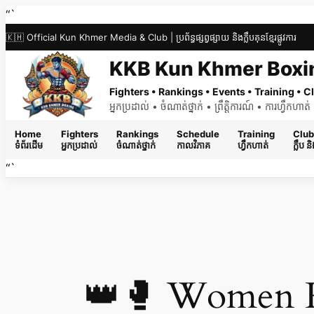
Skip
“`
to
🇰🇭 Official Kun Khmer Media & Club | ប្រព័ន្ធផ្សព្វផ្សាយ និងក្លឹបគុនខ្មែរផ្លូវការ
content
KKB Kun Khmer Boxi
Fighters • Rankings • Events • Training •
អ្នកប្រដាល់ • ចំណាត់ថ្នាក់ • ព្រឹត្តិការណ៍ • ការហ្វឹកហា
Home
Fighters
Rankings
Schedule
Training
Club
ទំព័រដើម
អ្នកប្រដាល់
ចំណាត់ថ្នាក់
កាលវិភាគ
ហ្វឹកហាត់
ក្លឹប 
“`
👑🥊 Women K