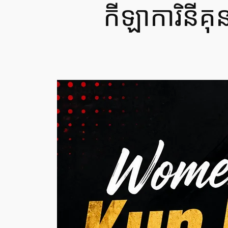
កីឡាការិនីគ