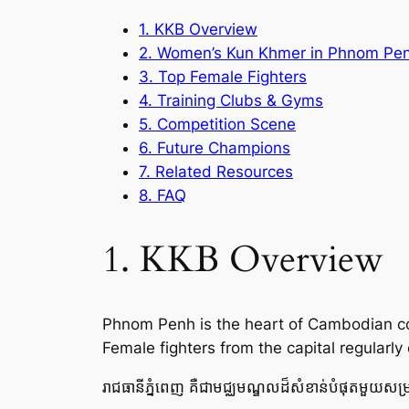
1. KKB Overview
2. Women’s Kun Khmer in Phnom Pe
3. Top Female Fighters
4. Training Clubs & Gyms
5. Competition Scene
6. Future Champions
7. Related Resources
8. FAQ
1. KKB Overview
Phnom Penh is the heart of Cambodian c
Female fighters from the capital regularl
រាជធានីភ្នំពេញ គឺជាមជ្ឈមណ្ឌលដ៏សំខាន់បំផុតមួយសម្រា