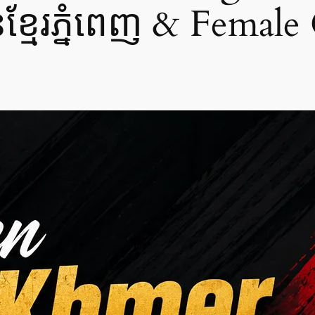
ុនខ្មែរភ្នំពេញ & Fema