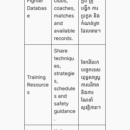
Fighter
clubs,
ក្លឹប គ្រូ
Databas
coaches,
បង្វឹក ការ
e
matches
ប្រកួត និង
and
កំណត់ត្រា
available
ដែលមាន។
records.
Share
techniqu
ចែករំលែក
es,
បច្ចេកទេស
strategie
Training
យុទ្ធសាស្ត្រ
s,
Resource
កាលវិភាគ
schedule
s
និងការ
s and
ណែនាំ
safety
សុវត្ថិភាព។
guidance
.