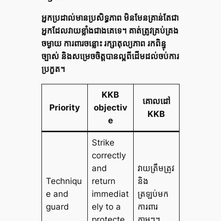
អ្នកប្រដាល់មានប្រសិទ្ធភាព មិនមែនគ្រាន់តែជា
អ្នកដែលវាយខ្លាំងជាងគេទេ។ គាត់ត្រូវគ្រប់គ្រង
ចម្ងាយ ការពារចន្លោះ រក្សាតុល្យភាព រកពិន្ទុ
ច្បាស់ និងសម្រេចចិត្តបានល្អពីដើមដល់ចប់ការ
ប្រកួត។
KKB
គោលដៅ
Priority
objectiv
KKB
e
Strike
correctly
and
វាយត្រឹមត្រូវ
Techniqu
return
និង
e and
immediat
ត្រឡប់មក
guard
ely to a
ការពារ
protecte
ភ្លាមៗ។