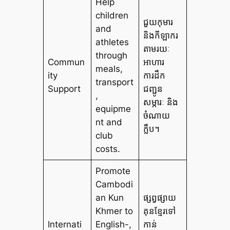
Help
children
ជួយកុមារ
and
និងកីឡាករ
athletes
តាមរយៈ
through
Commun
អាហារ
meals,
ity
ការដឹក
transport
Support
ជញ្ជូន
,
សម្ភារៈ និង
equipme
ចំណាយ
nt and
ក្លឹប។
club
costs.
Promote
Cambodi
an Kun
ផ្សព្វផ្សាយ
Khmer to
គុនខ្មែរទៅ
Internati
English-,
កាន់