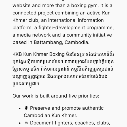
website and more than a boxing gym. It is a
connected project combining an active Kun
Khmer club, an international information
platform, a fighter-development programme,
a media network and a community initiative
based in Battambang, Cambodia.
KKB Kun Khmer Boxing មិនមែនគ្រាន់តែជាគេហទំព័រ
ឬកន្លែងហ្វឹកហាត់ប្រដាល់ទេ។ វាជាគម្រោងដែលភ្ជាប់ក្លឹបគុន
ខ្មែរសកម្ម វេទិកាព័ត៌មានអន្តរជាតិ កម្មវិធីអភិវឌ្ឍអ្នកប្រដាល់
បណ្តាញផ្សព្វផ្សាយ និងគម្រោងសហគមន៍នៅបាត់ដំបង
ប្រទេសកម្ពុជា។
Our work is built around five priorities:
🥊 Preserve and promote authentic
Cambodian Kun Khmer.
👊 Document fighters, coaches, clubs,