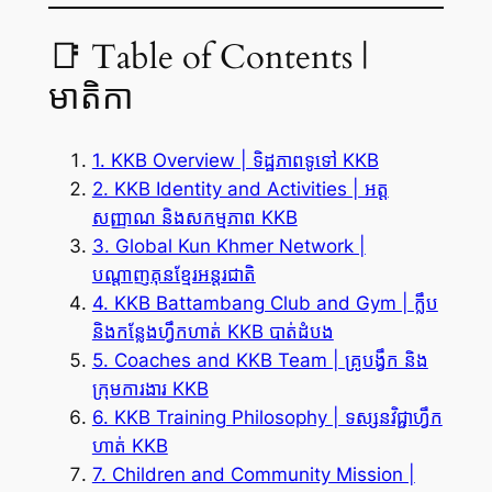
📑 Table of Contents |
មាតិកា
1. KKB Overview | ទិដ្ឋភាពទូទៅ KKB
2. KKB Identity and Activities | អត្ត
សញ្ញាណ និងសកម្មភាព KKB
3. Global Kun Khmer Network |
បណ្តាញគុនខ្មែរអន្តរជាតិ
4. KKB Battambang Club and Gym | ក្លឹប
និងកន្លែងហ្វឹកហាត់ KKB បាត់ដំបង
5. Coaches and KKB Team | គ្រូបង្វឹក និង
ក្រុមការងារ KKB
6. KKB Training Philosophy | ទស្សនវិជ្ជាហ្វឹក
ហាត់ KKB
7. Children and Community Mission |