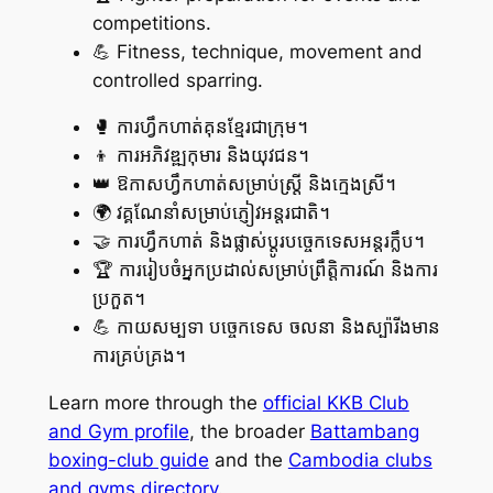
competitions.
💪 Fitness, technique, movement and
controlled sparring.
🥊 ការហ្វឹកហាត់គុនខ្មែរជាក្រុម។
👦 ការអភិវឌ្ឍកុមារ និងយុវជន។
👑 ឱកាសហ្វឹកហាត់សម្រាប់ស្ត្រី និងក្មេងស្រី។
🌍 វគ្គណែនាំសម្រាប់ភ្ញៀវអន្តរជាតិ។
🤝 ការហ្វឹកហាត់ និងផ្លាស់ប្តូរបច្ចេកទេសអន្តរក្លឹប។
🏆 ការរៀបចំអ្នកប្រដាល់សម្រាប់ព្រឹត្តិការណ៍ និងការ
ប្រកួត។
💪 កាយសម្បទា បច្ចេកទេស ចលនា និងស្ប៉ារីងមាន
ការគ្រប់គ្រង។
Learn more through the
official KKB Club
and Gym profile
, the broader
Battambang
boxing-club guide
and the
Cambodia clubs
and gyms directory
.