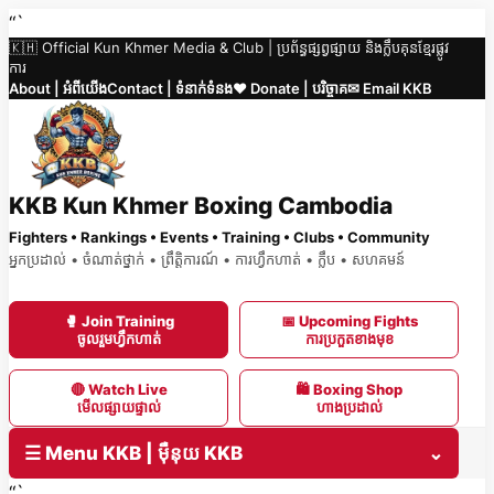
Skip
“`
🇰🇭 Official Kun Khmer Media & Club | ប្រព័ន្ធផ្សព្វផ្សាយ និងក្លឹបគុនខ្មែរផ្លូវ
to
ការ
content
About | អំពីយើង
Contact | ទំនាក់ទំនង
❤️ Donate | បរិច្ចាគ
✉ Email KKB
KKB Kun Khmer Boxing Cambodia
Fighters • Rankings • Events • Training • Clubs • Community
អ្នកប្រដាល់ • ចំណាត់ថ្នាក់ • ព្រឹត្តិការណ៍ • ការហ្វឹកហាត់ • ក្លឹប • សហគមន៍
🥊 Join Training
📅 Upcoming Fights
ចូលរួមហ្វឹកហាត់
ការប្រកួតខាងមុខ
🔴 Watch Live
🛍 Boxing Shop
មើលផ្សាយផ្ទាល់
ហាងប្រដាល់
☰ Menu KKB | ម៉ឺនុយ KKB
⌄
“`