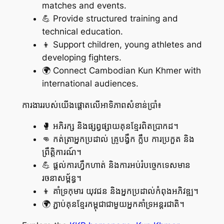
matches and events.
💪 Provide structured training and
technical education.
👦 Support children, young athletes and
developing fighters.
🌍 Connect Cambodian Kun Khmer with
international audiences.
ការងាររបស់យើងផ្តោតលើអាទិភាពសំខាន់ប្រាំ៖
🥊 អភិរក្ស និងផ្សព្វផ្សាយគុនខ្មែរពិតប្រាកដ។
👊 កត់ត្រាអ្នកប្រដាល់ គ្រូបង្វឹក ក្លឹប ការប្រកួត និង
ព្រឹត្តិការណ៍។
💪 ផ្តល់ការហ្វឹកហាត់ និងការអប់រំបច្ចេកទេសមាន
រចនាសម្ព័ន្ធ។
👦 គាំទ្រកុមារ យុវជន និងអ្នកប្រដាល់កំពុងអភិវឌ្ឍ។
🌍 ភ្ជាប់គុនខ្មែរកម្ពុជាជាមួយអ្នកគាំទ្រអន្តរជាតិ។