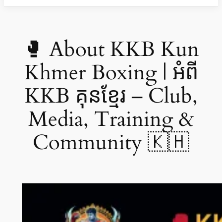
🥊 About KKB Kun
Khmer Boxing | អំពី
KKB គុនខ្មែរ – Club,
Media, Training &
Community 🇰🇭