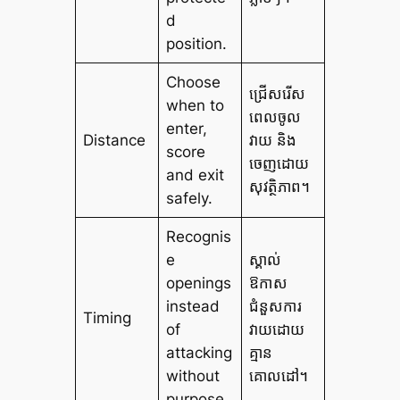
d
position.
Choose
ជ្រើសរើស
when to
ពេលចូល
enter,
Distance
វាយ និង
score
ចេញដោយ
and exit
សុវត្ថិភាព។
safely.
Recognis
e
ស្គាល់
openings
ឱកាស
instead
ជំនួសការ
Timing
of
វាយដោយ
attacking
គ្មាន
without
គោលដៅ។
purpose.