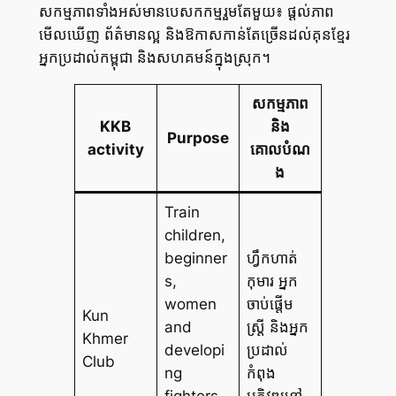
សកម្មភាពទាំងអស់មានបេសកកម្មរួមតែមួយ៖ ផ្តល់ភាព
មើលឃើញ ព័ត៌មានល្អ និងឱកាសកាន់តែច្រើនដល់គុនខ្មែរ
អ្នកប្រដាល់កម្ពុជា និងសហគមន៍ក្នុងស្រុក។
សកម្មភាព
KKB
និង
Purpose
activity
គោលបំណ
ង
Train
children,
beginner
ហ្វឹកហាត់
s,
កុមារ អ្នក
women
ចាប់ផ្តើម
Kun
and
ស្ត្រី និងអ្នក
Khmer
developi
ប្រដាល់
Club
ng
កំពុង