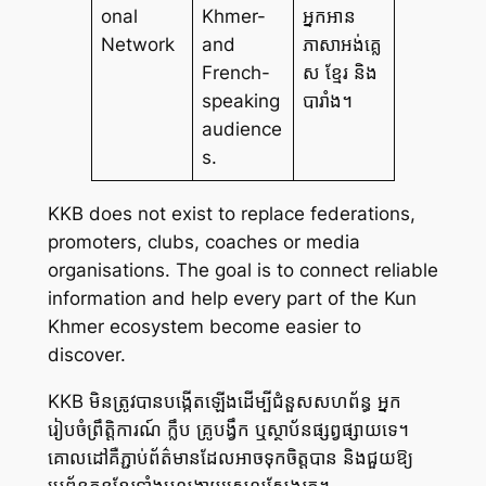
onal
Khmer-
អ្នកអាន
Network
and
ភាសាអង់គ្លេ
French-
ស ខ្មែរ និង
speaking
បារាំង។
audience
s.
KKB does not exist to replace federations,
promoters, clubs, coaches or media
organisations. The goal is to connect reliable
information and help every part of the Kun
Khmer ecosystem become easier to
discover.
KKB មិនត្រូវបានបង្កើតឡើងដើម្បីជំនួសសហព័ន្ធ អ្នក
រៀបចំព្រឹត្តិការណ៍ ក្លឹប គ្រូបង្វឹក ឬស្ថាប័នផ្សព្វផ្សាយទេ។
គោលដៅគឺភ្ជាប់ព័ត៌មានដែលអាចទុកចិត្តបាន និងជួយឱ្យ
ប្រព័ន្ធគុនខ្មែរទាំងមូលងាយស្រួលស្វែងរក។