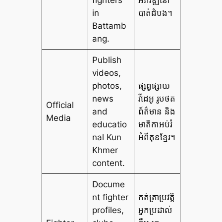
fighters
អភិវឌ្ឍនៅ
in
បាត់ដំបង។
Battamb
ang.
Publish
videos,
photos,
ផ្សព្វផ្សាយ
news
វីដេអូ រូបថត
Official
and
ព័ត៌មាន និង
Media
educatio
មាតិកាអប់រំ
nal Kun
អំពីគុនខ្មែរ។
Khmer
content.
Docume
nt fighter
កត់ត្រាប្រវត្តិ
profiles,
អ្នកប្រដាល់