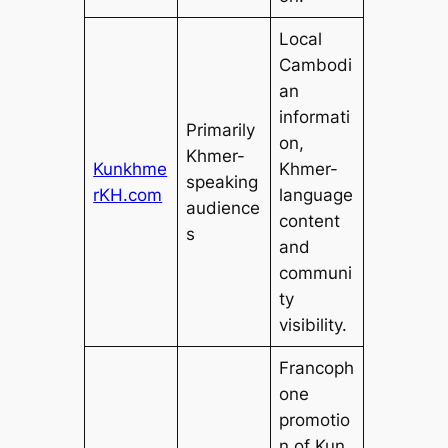
Local
Cambodi
an
informati
Primarily
on,
Khmer-
Kunkhme
Khmer-
speaking
rKH.com
language
audience
content
s
and
communi
ty
visibility.
Francoph
one
promotio
n of Kun