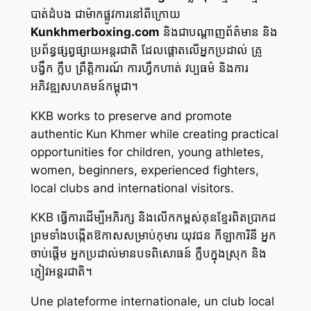
បាត់ដំបង ជាម៉ាកផ្លូវការនៅពីក្រោយ
Kunkhmerboxing.com
និងជាបណ្តាញព័ត៌មាន និង
ប្រព័ន្ធផ្សព្វផ្សាយអន្តរជាតិ ដែលផ្តោតលើអ្នកប្រដាល់ គ្រូ
បង្វឹក ក្លឹប ព្រឹត្តិការណ៍ ការហ្វឹកហាត់ វប្បធម៌ និងការ
អភិវឌ្ឍសហគមន៍កម្ពុជា។
KKB works to preserve and promote
authentic Kun Khmer while creating practical
opportunities for children, young athletes,
women, beginners, experienced fighters,
local clubs and international visitors.
KKB ធ្វើការដើម្បីអភិរក្ស និងលើកកម្ពស់គុនខ្មែរពិតប្រាកដ
ព្រមទាំងបង្កើតឱកាសសម្រាប់កុមារ យុវជន កីឡាការិនី អ្នក
ចាប់ផ្តើម អ្នកប្រដាល់មានបទពិសោធន៍ ក្លឹបក្នុងស្រុក និង
ភ្ញៀវអន្តរជាតិ។
Une plateforme internationale, un club local