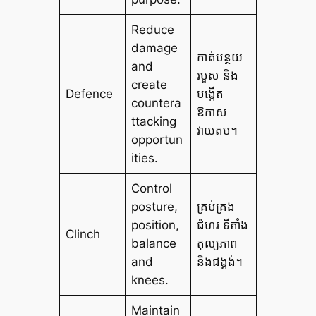
Reduce
damage
កាត់បន្ថយ
and
របួស និង
create
Defence
បង្កើត
countera
ឱកាស
ttacking
វាយតប។
opportun
ities.
Control
posture,
គ្រប់គ្រង
position,
ជំហរ ទីតាំង
Clinch
balance
តុល្យភាព
and
និងជង្គង់។
knees.
Maintain