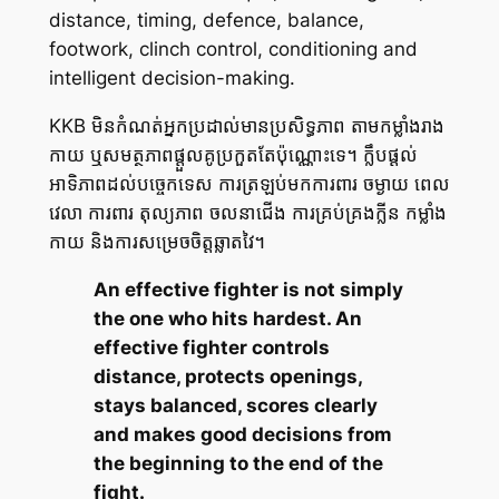
distance, timing, defence, balance,
footwork, clinch control, conditioning and
intelligent decision-making.
KKB មិនកំណត់អ្នកប្រដាល់មានប្រសិទ្ធភាព តាមកម្លាំងរាង
កាយ ឬសមត្ថភាពផ្តួលគូប្រកួតតែប៉ុណ្ណោះទេ។ ក្លឹបផ្តល់
អាទិភាពដល់បច្ចេកទេស ការត្រឡប់មកការពារ ចម្ងាយ ពេល
វេលា ការពារ តុល្យភាព ចលនាជើង ការគ្រប់គ្រងក្លីន កម្លាំង
កាយ និងការសម្រេចចិត្តឆ្លាតវៃ។
An effective fighter is not simply
the one who hits hardest. An
effective fighter controls
distance, protects openings,
stays balanced, scores clearly
and makes good decisions from
the beginning to the end of the
fight.