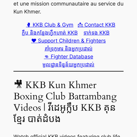
et une mission communautaire au service du
Kun Khmer.
🥊 KKB Club & Gym
📩 Contact KKB
ក្លឹប និងកន្លែងហ្វឹកហាត់ KKB
ទាក់ទង KKB
❤️ Support Children & Fighters
គាំទ្រកុមារ និងអ្នកប្រដាល់
👊 Fighter Database
មូលដ្ឋានទិន្នន័យអ្នកប្រដាល់
🎥 KKB Kun Khmer
Boxing Club Battambang
Videos | វីដេអូក្លឹប KKB គុន
ខ្មែរ បាត់ដំបង
Watch official KKB videos featuring club life,