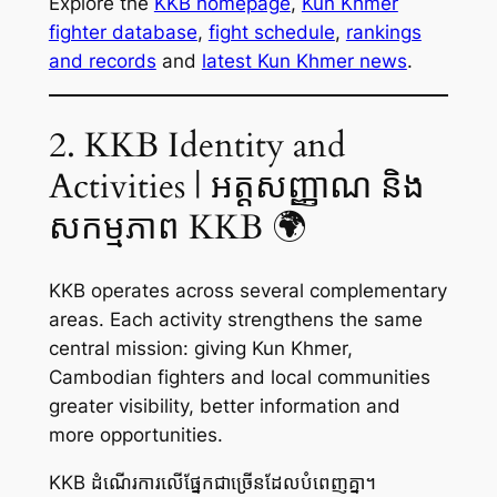
Explore the
KKB homepage
,
Kun Khmer
fighter database
,
fight schedule
,
rankings
and records
and
latest Kun Khmer news
.
2. KKB Identity and
Activities | អត្តសញ្ញាណ និង
សកម្មភាព KKB 🌍
KKB operates across several complementary
areas. Each activity strengthens the same
central mission: giving Kun Khmer,
Cambodian fighters and local communities
greater visibility, better information and
more opportunities.
KKB ដំណើរការលើផ្នែកជាច្រើនដែលបំពេញគ្នា។