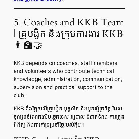
5. Coaches and KKB Team
| គ្រូបង្វឹក និងក្រុមការងារ KKB
👨‍🏫🤝
KKB depends on coaches, staff members
and volunteers who contribute technical
knowledge, administration, communication,
supervision and practical support to the
club.
KKB ពឹងផ្អែកលើគ្រូបង្វឹក បុគ្គលិក និងអ្នកស្ម័គ្រចិត្ត ដែល
ចូលរួមចំណែកលើបច្ចេកទេស រដ្ឋបាល ទំនាក់ទំនង ការត្រួត
ពិនិត្យ និងការគាំទ្រប្រចាំថ្ងៃរបស់ក្លឹប។