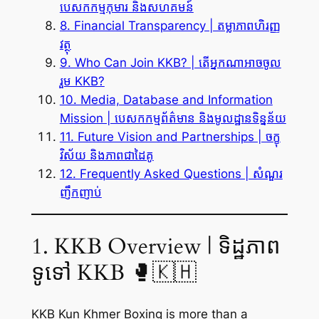
បេសកកម្មកុមារ និងសហគមន៍
8. Financial Transparency | តម្លាភាពហិរញ្ញ
វត្ថុ
9. Who Can Join KKB? | តើអ្នកណាអាចចូល
រួម KKB?
10. Media, Database and Information
Mission | បេសកកម្មព័ត៌មាន និងមូលដ្ឋានទិន្នន័យ
11. Future Vision and Partnerships | ចក្ខុ
វិស័យ និងភាពជាដៃគូ
12. Frequently Asked Questions | សំណួរ
ញឹកញាប់
1. KKB Overview | ទិដ្ឋភាព
ទូទៅ KKB 🥊🇰🇭
KKB Kun Khmer Boxing is more than a