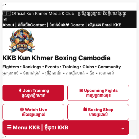
Skip
“`
🇰🇭 Official Kun Khmer Media & Club | ប្រព័ន្ធផ្សព្វផ្សាយ និងក្លឹបគុនខ្មែរផ្លូវ
to
ការ
content
About | អំពីយើង
Contact | ទំនាក់ទំនង
❤️ Donate | បរិច្ចាគ
✉ Email KKB
KKB Kun Khmer Boxing Cambodia
Fighters • Rankings • Events • Training • Clubs • Community
អ្នកប្រដាល់ • ចំណាត់ថ្នាក់ • ព្រឹត្តិការណ៍ • ការហ្វឹកហាត់ • ក្លឹប • សហគមន៍
🥊 Join Training
📅 Upcoming Fights
ចូលរួមហ្វឹកហាត់
ការប្រកួតខាងមុខ
🔴 Watch Live
🛍 Boxing Shop
មើលផ្សាយផ្ទាល់
ហាងប្រដាល់
☰ Menu KKB | ម៉ឺនុយ KKB
⌄
“`