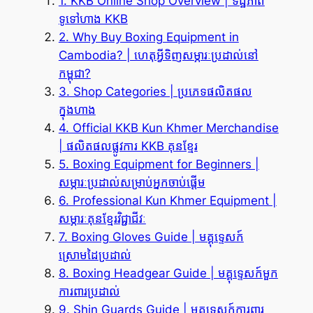
1. KKB Online Shop Overview | ទិដ្ឋភាព
ទូទៅហាង KKB
2. Why Buy Boxing Equipment in
Cambodia? | ហេតុអ្វីទិញសម្ភារៈប្រដាល់នៅ
កម្ពុជា?
3. Shop Categories | ប្រភេទផលិតផល
ក្នុងហាង
4. Official KKB Kun Khmer Merchandise
| ផលិតផលផ្លូវការ KKB គុនខ្មែរ
5. Boxing Equipment for Beginners |
សម្ភារៈប្រដាល់សម្រាប់អ្នកចាប់ផ្តើម
6. Professional Kun Khmer Equipment |
សម្ភារៈគុនខ្មែរវិជ្ជាជីវៈ
7. Boxing Gloves Guide | មគ្គុទ្ទេសក៍
ស្រោមដៃប្រដាល់
8. Boxing Headgear Guide | មគ្គុទ្ទេសក៍មួក
ការពារប្រដាល់
9. Shin Guards Guide | មគ្គុទ្ទេសក៍ការពារ