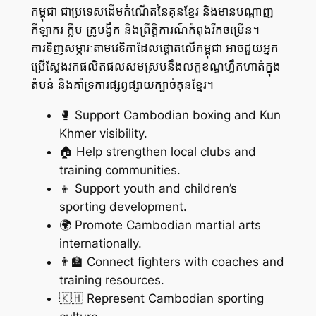
កម្ពុជា ជាប្រទេសដើមកំណើតនៃគុនខ្មែរ និងមានបណ្តាញ
កីឡាករ ក្លឹប គ្រូបង្វឹក និងព្រឹត្តិការណ៍កំពុងរីកចម្រើន។
ការទិញសម្ភារៈតាមវេទិកាដែលផ្តោតលើកម្ពុជា អាចជួយអ្នក
ប្រើស្វែងរកផលិតផលសមស្របនឹងលក្ខខណ្ឌហ្វឹកហាត់ក្នុង
តំបន់ និងគាំទ្រការផ្សព្វផ្សាយក្បាច់គុនខ្មែរ។
🥊 Support Cambodian boxing and Kun
Khmer visibility.
🏠 Help strengthen local clubs and
training communities.
👦 Support youth and children’s
sporting development.
🌍 Promote Cambodian martial arts
internationally.
👨‍🏫 Connect fighters with coaches and
training resources.
🇰🇭 Represent Cambodian sporting