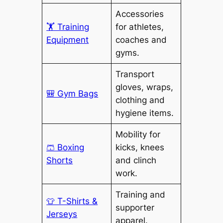
Accessories
🏋️ Training
for athletes,
Equipment
coaches and
gyms.
Transport
gloves, wraps,
🎒 Gym Bags
clothing and
hygiene items.
Mobility for
🩳 Boxing
kicks, knees
Shorts
and clinch
work.
Training and
👕 T-Shirts &
supporter
Jerseys
apparel.