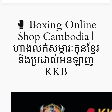
🥊 Boxing Online
Shop Cambodia |
ហាងលក់សម្ភារៈគុនខ្មែរ
និងប្រដាល់អនឡាញ
KKB