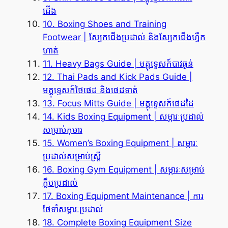
ជើង
10. Boxing Shoes and Training
Footwear | ស្បែកជើងប្រដាល់ និងស្បែកជើងហ្វឹក
ហាត់
11. Heavy Bags Guide | មគ្គុទ្ទេសក៍បាវធ្ងន់
12. Thai Pads and Kick Pads Guide |
មគ្គុទ្ទេសក៍ថៃផេដ និងផេដទាត់
13. Focus Mitts Guide | មគ្គុទ្ទេសក៍ផេដដៃ
14. Kids Boxing Equipment | សម្ភារៈប្រដាល់
សម្រាប់កុមារ
15. Women’s Boxing Equipment | សម្ភារៈ
ប្រដាល់សម្រាប់ស្ត្រី
16. Boxing Gym Equipment | សម្ភារៈសម្រាប់
ក្លឹបប្រដាល់
17. Boxing Equipment Maintenance | ការ
ថែទាំសម្ភារៈប្រដាល់
18. Complete Boxing Equipment Size