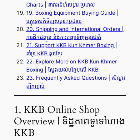
Charts | តារាងទំហំសម្ភារៈប្រដាល់
19. Boxing Equipment Buying Guide |
មគ្គុទ្ទេសក៍ទិញសម្ភារៈប្រដាល់
20. Shipping and International Orders |
ការដឹកជញ្ជូន និងការបញ្ជាទិញអន្តរជាតិ
21. Support KKB Kun Khmer Boxing |
គាំទ្រ KKB គុនខ្មែរ
22. Explore More on KKB Kun Khmer
Boxing | ស្វែងយល់បន្ថែមលើ KKB
23. Frequently Asked Questions | សំណួរ
ញឹកញាប់
1. KKB Online Shop
Overview | ទិដ្ឋភាពទូទៅហាង
KKB