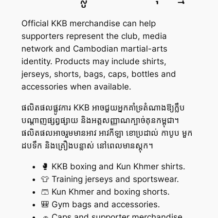
Official KKB merchandise can help
supporters represent the club, media
network and Cambodian martial-arts
identity. Products may include shirts,
jerseys, shorts, bags, caps, bottles and
accessories when available.
ផលិតផលផ្លូវការ KKB អាចជួយអ្នកគាំទ្រតំណាងឱ្យក្លឹប
បណ្តាញផ្សព្វផ្សាយ និងអត្តសញ្ញាណក្បាច់គុនកម្ពុជា។
ផលិតផលអាចរួមមានអាវ អាវកីឡា ខោប្រដាល់ កាបូប មួក
ដបទឹក និងគ្រឿងបន្លាស់ នៅពេលមានស្តុក។
🥊 KKB boxing and Kun Khmer shirts.
👕 Training jerseys and sportswear.
🩳 Kun Khmer and boxing shorts.
🎒 Gym bags and accessories.
🧢 Caps and supporter merchandise.