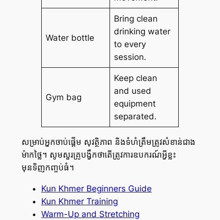
Bring clean
drinking water
Water bottle
to every
session.
Keep clean
and used
Gym bag
equipment
separated.
សម្រាប់អ្នកចាប់ផ្តើម សុវត្ថិភាព និងទំហំត្រឹមត្រូវសំខាន់ជាង
ម៉ាកថ្លៃ។ សូមសួរគ្រូបង្វឹកថាតើត្រូវការឧបករណ៍អ្វីខ្លះ
មុនទិញកញ្ចប់ធំ។
Kun Khmer Beginners Guide
Kun Khmer Training
Warm-Up and Stretching