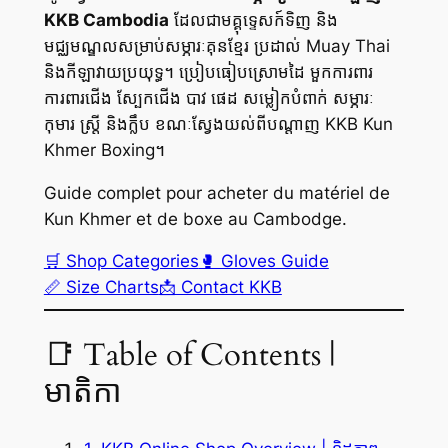
KKB Cambodia
ដែលជាមគ្គុទ្ទេសក៍ទិញ និង
មជ្ឈមណ្ឌលសម្រាប់សម្ភារៈគុនខ្មែរ ប្រដាល់ Muay Thai
និងកីឡាវាយប្រយុទ្ធ។ ប្រៀបធៀបស្រោមដៃ មួកការពារ
ការពារជើង ស្បែកជើង បាវ ផេដ សម្លៀកបំពាក់ សម្ភារៈ
កុមារ ស្ត្រី និងក្លឹប ខណៈស្វែងយល់ពីបណ្តាញ KKB Kun
Khmer Boxing។
Guide complet pour acheter du matériel de
Kun Khmer et de boxe au Cambodge.
🛒 Shop Categories
🥊 Gloves Guide
📏 Size Charts
📩 Contact KKB
📑 Table of Contents |
មាតិកា