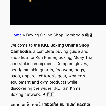
Home
»
Boxing Online Shop Cambodia 🛍️🥊
Welcome to the
KKB Boxing Online Shop
Cambodia
, a complete buying guide and
shop hub for Kun Khmer, boxing, Muay Thai
and striking equipment. Compare gloves,
headgear, shin guards, footwear, bags,
pads, apparel, children’s gear, women’s
equipment and gym products while
discovering the wider KKB Kun Khmer
Boxing network. 🥊🇰🇭
សូមស្វាគមន៍មកកាន់
ហាងលក់សម្ភារៈប្រដាល់អនឡាញ