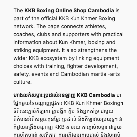
The
KKB Boxing Online Shop Cambodia
is
part of the official KKB Kun Khmer Boxing
network. The page connects athletes,
coaches, clubs and supporters with practical
information about Kun Khmer, boxing and
striking equipment. It also strengthens the
wider KKB ecosystem by linking equipment
choices with training, fighter development,
safety, events and Cambodian martial-arts
culture.
ហាងលក់សម្ភារៈប្រដាល់អនឡាញ KKB Cambodia
ជា
ផ្នែកមួយនៃបណ្តាញផ្លូវការ KKB Kun Khmer Boxing។
ទំព័រនេះភ្ជាប់កីឡាករ គ្រូបង្វឹក ក្លឹប និងអ្នកគាំទ្រ ជាមួយ
ព័ត៌មានអំពីសម្ភារៈគុនខ្មែរ ប្រដាល់ និងកីឡាវាយប្រយុទ្ធ។ វា
ក៏ជួយពង្រឹងបណ្តាញ KKB តាមរយៈការភ្ជាប់សម្ភារៈជាមួយ
ការហ្វឹកហាត់ សុវត្ថិភាព ការអភិវឌ្ឍអ្នកប្រដាល់ និងវប្បធម៌