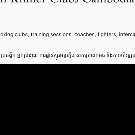
ng clubs, training sessions, coaches, fighters, interclu
្រូបង្វឹក អ្នកប្រដាល់ ការផ្លាស់ប្តូរអន្តរក្លឹប សកម្មភាពកុមារ និងការអភិវឌ្ឍ