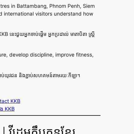
centres in Battambang, Phnom Penh, Siem
d international visitors understand how
B នេះជួយអ្នកចាប់ផ្តើម អ្នកប្រដាល់ មាតាបិតា ស្ត្រី
e, develop discipline, improve fitness,
សសម្រាប់យុវជន និងភ្ជាប់សហគមន៍តាមរយៈកីឡា។
tact KKB
ទង KKB
អូក្លឹបគុនខ្មែរ