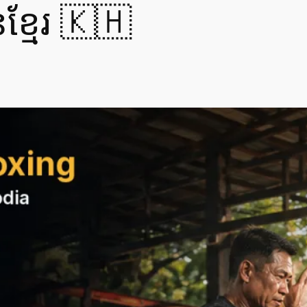
នខ្មែរ 🇰🇭