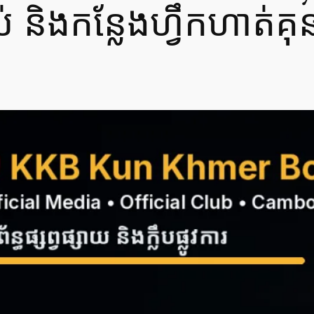
ល់ និងកន្លែងហ្វឹកហាត់គុ