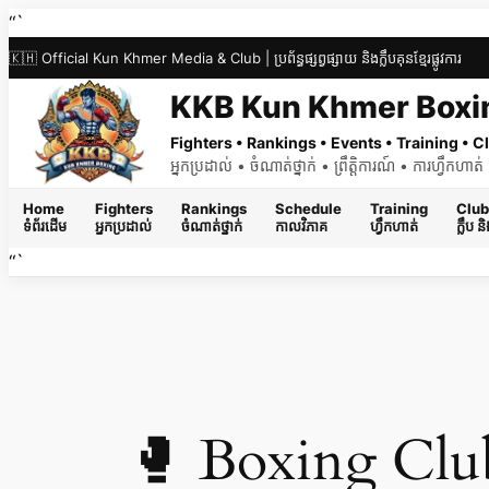
Skip
“`
to
🇰🇭 Official Kun Khmer Media & Club | ប្រព័ន្ធផ្សព្វផ្សាយ និងក្លឹបគុនខ្មែរផ្លូវការ
content
KKB Kun Khmer Boxi
Fighters • Rankings • Events • Training •
អ្នកប្រដាល់ • ចំណាត់ថ្នាក់ • ព្រឹត្តិការណ៍ • ការហ្វឹកហា
Home
Fighters
Rankings
Schedule
Training
Club
ទំព័រដើម
អ្នកប្រដាល់
ចំណាត់ថ្នាក់
កាលវិភាគ
ហ្វឹកហាត់
ក្លឹប 
“`
🥊 Boxing Cl