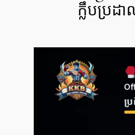
ក្លឹបប្រដា