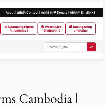
About | អំពីយើង
Contact | ទំនាក់ទំនង
❤️ Donate | បរិច្ចាគ
✉ Email KKB
📅 Upcoming Fights
🔴 Watch Live
🛍 Boxing Shop
ការប្រកួតខាងមុខ
មើលផ្សាយផ្ទាល់
ហាងប្រដាល់
🔎
Search
KKB
|
ស្វែងរក
ក្នុង
KKB
ms Cambodia |