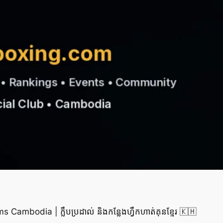
mbodia | ក្លឹបប្រដាល់ និងកន្លែងហ្វឹកហាត់គុនខ្មែរ 🇰🇭