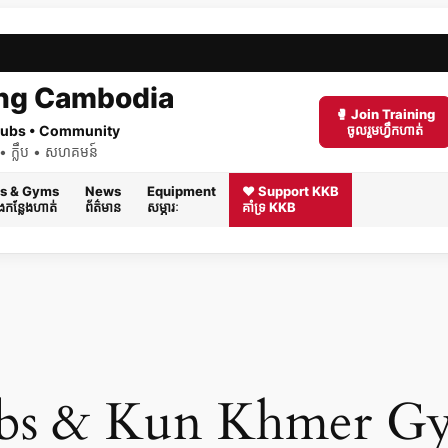
ng Cambodia
🥊 Join Training
 Clubs • Community
ចូលរួមហ្វឹកហាត់
ត់ • ក្លឹប • សហគមន៍
s & Gyms
News
Equipment
❤️ Support KKB
និងកន្លែងហាត់
ព័ត៌មាន
សម្ភារៈ
គាំទ្រ KKB
ubs & Kun Khmer Gy