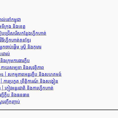
ល់នៅកម្ពុជា
ក្រុង និងខេត្ត
្រើសរើសកន្លែងហ្វឹកហាត់
ហ្វឹកហាត់គុនខ្មែរ
ប់ផ្តើម ស្ត្រី និងកុមារ
្រដាល់
ងក្រុមការងារក្លឹប
កាយសម្បទា និងសុវត្ថិភាព
 | សកម្មភាពអន្តរក្លឹប និងសហគមន៍
រប្រកួត ព្រឹត្តិការណ៍ និងសង្វៀន
ភ្ញៀវអន្តរជាតិ និងការហ្វឹកហាត់
ីក្លឹប និងធនធាន
ណួរញឹកញាប់