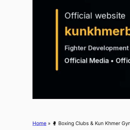
Home
»
🥊 Boxing Clubs & Kun Khmer Gyms Ca