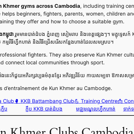
un Khmer gyms across Cambodia
, including training 
helps beginners, fighters, parents, women, children an
ining they offer and how to choose a suitable gym.
ងកម្ពុជា
រួមមានបាត់ដំបង ភ្នំពេញ សៀមរាប និងខេត្តផ្សេងៗ។ មគ្គុទ្ទេសក៍ KK
ឹប កម្មវិធីហ្វឹកហាត់ និងវិធីជ្រើសរើសកន្លែងហាត់ដែលសមស្រប។
essional fighters. They also preserve Kun Khmer cultur
nd connect local communities through sport.
្លឹបទាំងនេះក៏ជួយអភិរក្សវប្បធម៌គុនខ្មែរ អភិវឌ្ឍវិន័យ កាយសម្បទា ឱកា
tres d’entraînement de Kun Khmer au Cambodge.
a Club
🥊 KKB Battambang Club
💪 Training Centre
📩 Con
ក្លឹប
ក្លឹប KKB បាត់ដំបង
មជ្ឈមណ្ឌលហ្វឹកហាត់
ទាក់
Khmer Clubs Cambodia | វីដេ