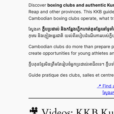
Discover
boxing clubs and authentic K
Reap and other provinces. This KKB guide 
Cambodian boxing clubs operate, what tra
ស្វែងរក
ក្លឹបប្រដាល់ និងកន្លែងហ្វឹកហាត់គុនខ្មែរនៅទូទាំ
កុមារ និងភ្ញៀវអន្តរជាតិ យល់ពីរបៀបដំណើរការរបស់ក្ល
Cambodian clubs do more than prepare prof
create opportunities for young athletes a
ក្លឹបគុនខ្មែរមិនត្រឹមតែរៀបចំអ្នកប្រដាល់អាជីពទេ។ ក
Guide pratique des clubs, salles et cen
📍 Find 
ស្វែងរក
🎥 Videos: KKB Kun 