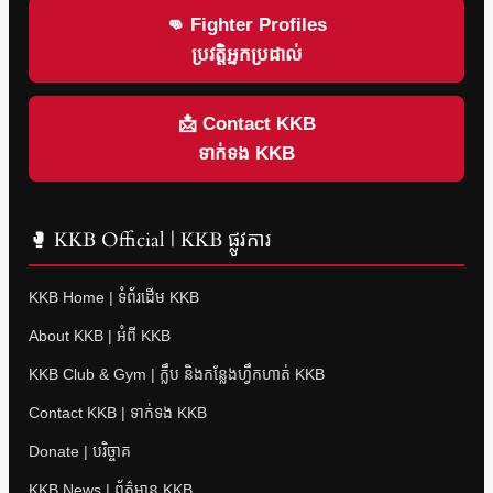
👊 Fighter Profiles
ប្រវត្តិអ្នកប្រដាល់
📩 Contact KKB
ទាក់ទង KKB
🥊 KKB Official | KKB ផ្លូវការ
KKB Home | ទំព័រដើម KKB
About KKB | អំពី KKB
KKB Club & Gym | ក្លឹប និងកន្លែងហ្វឹកហាត់ KKB
Contact KKB | ទាក់ទង KKB
Donate | បរិច្ចាគ
KKB News | ព័ត៌មាន KKB