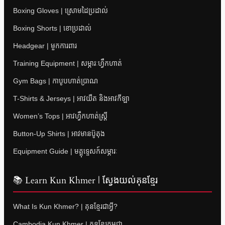
Boxing Gloves | ស្រោមដៃប្រដាល់
Boxing Shorts | ខោប្រដាល់
Headgear | មួកការពារ
Training Equipment | សម្ភារៈហ្វឹកហាត់
Gym Bags | កាបូបហាត់ប្រាណ
T-Shirts & Jerseys | អាវយឺត និងអាវកីឡា
Women’s Tops | អាវហ្វឹកហាត់ស្ត្រី
Button-Up Shirts | អាវមានប៊ូតុង
Equipment Guide | មគ្គុទ្ទេសក៍សម្ភារៈ
📚 Learn Kun Khmer | ស្វែងយល់គុនខ្មែរ
What Is Kun Khmer? | គុនខ្មែរជាអ្វី?
Cambodia Kun Khmer | គុនខ្មែរកម្ពុជា