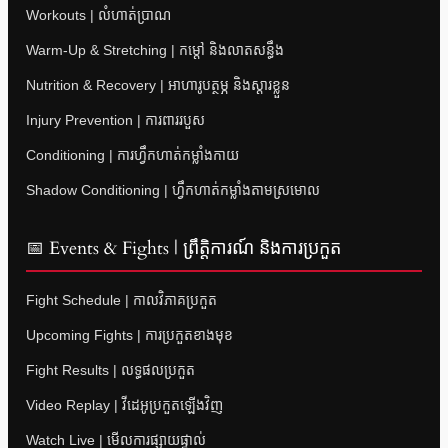
Workouts | លំហាត់ប្រាណ
Warm-Up & Stretching | កម្តៅ និងលាតសន្ធឹង
Nutrition & Recovery | អាហារូបត្ថម្ភ និងស្តារខ្លួន
Injury Prevention | ការពាររបួស
Conditioning | ការហ្វឹកហាត់កម្លាំងកាយ
Shadow Conditioning | ហ្វឹកហាត់កម្លាំងតាមស្រមោល
📅 Events & Fights | ព្រឹត្តិការណ៍ និងការប្រកួត
Fight Schedule | កាលវិភាគប្រកួត
Upcoming Fights | ការប្រកួតខាងមុខ
Fight Results | លទ្ធផលប្រកួត
Video Replay | វីដេអូប្រកួតឡើងវិញ
Watch Live | មើលការផ្សាយផ្ទាល់