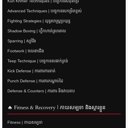
Kun Khmer Techniques | បច្ចេកទេសគុនខ្មែរ
Advanced Techniques | បច្ចេកទេសកម្រិតខ្ពស់
Fighting Strategies | យុទ្ធសាស្ត្រប្រយុទ្ធ
Shadow Boxing | ហ្វឹកហាត់ស្រមោល
Sparring | ស្ប៉ារីង
Footwork | ចលនាជើង
Teep Technique | បច្ចេកទេសធាក់ត្រង់
Kick Defense | ការពារការទាត់
Punch Defense | ការពារកណ្តាប់ដៃ
Defense & Counters | ការពារ និងវាយតប
🔥 Fitness & Recovery | កាយសម្បទា និងស្តារខ្លួន
Fitness | កាយសម្បទា