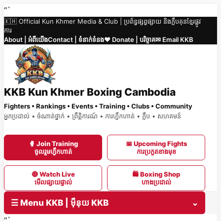
Skip
“`
🇰🇭 Official Kun Khmer Media & Club | ប្រព័ន្ធផ្សព្វផ្សាយ និងក្លឹបគុនខ្មែរផ្លូវ
to
ការ
content
About | អំពីយើង
Contact | ទំនាក់ទំនង
❤️ Donate | បរិច្ចាគ
✉ Email KKB
KKB Kun Khmer Boxing Cambodia
Fighters • Rankings • Events • Training • Clubs • Community
អ្នកប្រដាល់ • ចំណាត់ថ្នាក់ • ព្រឹត្តិការណ៍ • ការហ្វឹកហាត់ • ក្លឹប • សហគមន៍
🥊 Join Training
📅 Upcoming Fights
ចូលរួមហ្វឹកហាត់
ការប្រកួតខាងមុខ
🔴 Watch Live
🛍 Boxing Shop
មើលផ្សាយផ្ទាល់
ហាងប្រដាល់
☰ Menu KKB | ម៉ឺនុយ KKB
⌄
“`