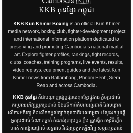
Cambodia 🇰🇭
KKB គុនខ្មែរ កម្ពុជា
KKB Kun Khmer Boxing
is an official Kun Khmer
media network, boxing club, fighter-development project
and international information platform dedicated to
preserving and promoting Cambodia’s national martial
art. Explore fighter profiles, rankings, fight records,
clubs, coaches, training programs, live events, results,
video replays, equipment guides and the latest Kun
Khmer news from Battambang, Phnom Penh, Siem
Reap and across Cambodia.
KKB គុនខ្មែរ
គឺជាបណ្តាញផ្សព្វផ្សាយគុនខ្មែរផ្លូវការ ក្លឹបប្រដាល់
គម្រោងអភិវឌ្ឍអ្នកប្រដាល់ និងវេទិកាព័ត៌មានអន្តរជាតិ ដែលផ្តោត
លើការអភិរក្ស និងលើកកម្ពស់ក្បាច់គុនជាតិរបស់កម្ពុជា។ ស្វែងរកប្រវត្តិ
អ្នកប្រដាល់ ចំណាត់ថ្នាក់ កំណត់ត្រាប្រកួត ក្លឹប គ្រូបង្វឹក កម្មវិធីហ្វឹក
ហាត់ ការផ្សាយផ្ទាល់ លទ្ធផល វីដេអូប្រកួតឡើងវិញ សម្ភារៈប្រដាល់