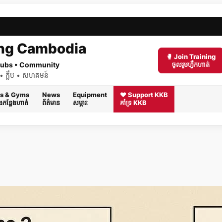
ng Cambodia
🥊 Join Training
 Clubs • Community
ចូលរួមហ្វឹកហាត់
ត់ • ក្លឹប • សហគមន៍
s & Gyms
News
Equipment
❤️ Support KKB
និងកន្លែងហាត់
ព័ត៌មាន
សម្ភារៈ
គាំទ្រ KKB