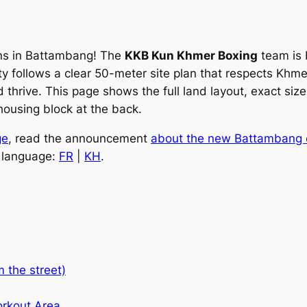
fans in Battambang! The
KKB Kun Khmer Boxing
team is 
y follows a clear 50-meter site plan that respects Khmer
d thrive. This page shows the full land layout, exact siz
 housing block at the back.
ge
, read the announcement
about the new Battambang 
h language:
FR
|
KH
.
m the street)
orkout Area