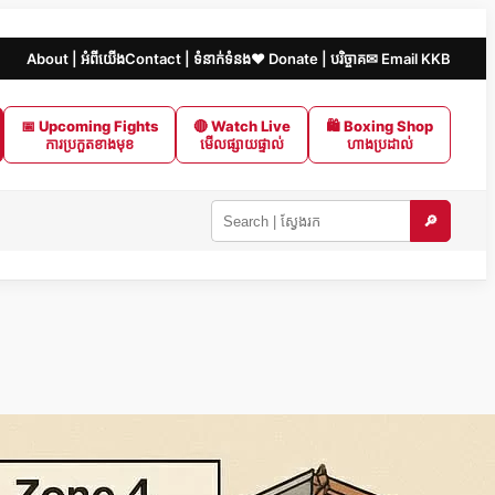
About | អំពីយើង
Contact | ទំនាក់ទំនង
❤️ Donate | បរិច្ចាគ
✉ Email KKB
📅 Upcoming Fights
🔴 Watch Live
🛍 Boxing Shop
ការប្រកួតខាងមុខ
មើលផ្សាយផ្ទាល់
ហាងប្រដាល់
🔎
Search
KKB
|
ស្វែងរក
ក្នុង
KKB