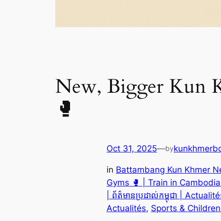
New, Bigger Kun K
🥊
Oct 31, 2025
—
kunkhmerbo
by
in
Battambang Kun Khmer News 
Gyms 🥊 | Train in Cambodia | ក្
| ព័ត៌មានប្រដាល់កម្ពុជា | Actualit
Actualités
, 
Sports & Children