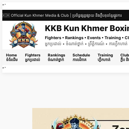
Skip
“`
to
🇰🇭 Official Kun Khmer Media & Club | ប្រព័ន្ធផ្សព្វផ្សាយ និងក្លឹបគុនខ្មែរផ្លូវការ
content
KKB Kun Khmer Boxi
Fighters • Rankings • Events • Training •
អ្នកប្រដាល់ • ចំណាត់ថ្នាក់ • ព្រឹត្តិការណ៍ • ការហ្វឹកហា
Home
Fighters
Rankings
Schedule
Training
Club
ទំព័រដើម
អ្នកប្រដាល់
ចំណាត់ថ្នាក់
កាលវិភាគ
ហ្វឹកហាត់
ក្លឹប 
“`