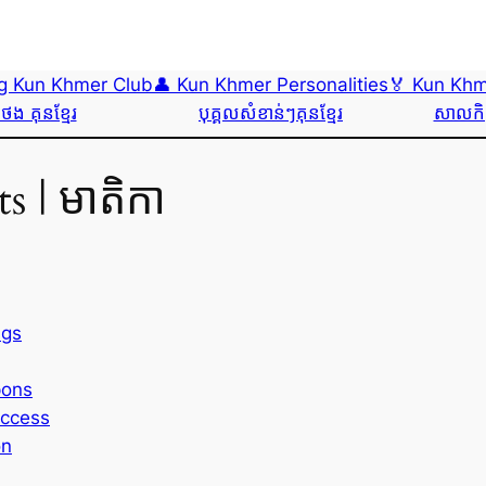
ng Kun Khmer Club
👤 Kun Khmer Personalities
🏅 Kun Khm
ភូថង គុនខ្មែរ
បុគ្គលសំខាន់ៗគុនខ្មែរ
សាលកិត
s | មាតិកា
ngs
pons
uccess
on