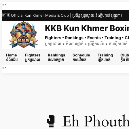
Skip
“`
to
🇰🇭 Official Kun Khmer Media & Club | ប្រព័ន្ធផ្សព្វផ្សាយ និងក្លឹបគុនខ្មែរផ្លូវការ
content
KKB Kun Khmer Boxi
Fighters • Rankings • Events • Training •
អ្នកប្រដាល់ • ចំណាត់ថ្នាក់ • ព្រឹត្តិការណ៍ • ការហ្វឹកហា
Home
Fighters
Rankings
Schedule
Training
Club
ទំព័រដើម
អ្នកប្រដាល់
ចំណាត់ថ្នាក់
កាលវិភាគ
ហ្វឹកហាត់
ក្លឹប 
“`
🥊 Eh Phout