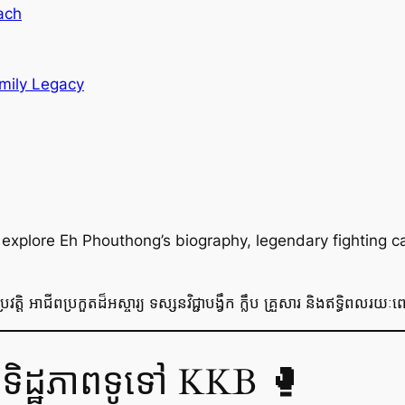
ach
mily Legacy
explore Eh Phouthong’s biography, legendary fighting ca
ត្តិ អាជីពប្រកួតដ៏អស្ចារ្យ ទស្សនវិជ្ជាបង្វឹក ក្លឹប គ្រួសារ និងឥទ្ធិពល
ទិដ្ឋភាពទូទៅ KKB 🥊