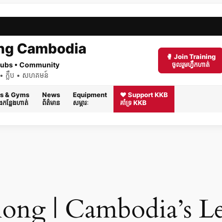
ng Cambodia
🥊 Join Training
 Clubs • Community
ចូលរួមហ្វឹកហាត់
ត់ • ក្លឹប • សហគមន៍
s & Gyms
News
Equipment
❤️ Support KKB
និងកន្លែងហាត់
ព័ត៌មាន
សម្ភារៈ
គាំទ្រ KKB
hong | Cambodia’s L