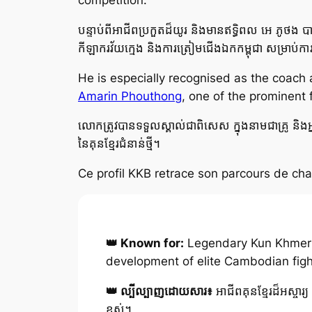
competition.
បន្ទាប់ពីអាជីពប្រកួតដ៏យូរ និងមានឥទ្ធិពល អេ ភូថង 
កីឡាករវ័យក្មេង និងការត្រៀមជើងឯកកម្ពុជា សម្រាប់ការ
He is especially recognised as the coach
Amarin Phouthong
, one of the prominent
លោកត្រូវបានទទួលស្គាល់ជាពិសេស ក្នុងនាមជាគ្រូ និង
នៃគុនខ្មែរជំនាន់ថ្មី។
Ce profil KKB retrace son parcours de cha
👑 Known for:
Legendary Kun Khmer ca
development of elite Cambodian figh
👑 ល្បីល្បាញដោយសារ៖
អាជីពគុនខ្មែរដ៏អស្ចារ្យ
ខ្ពស់។