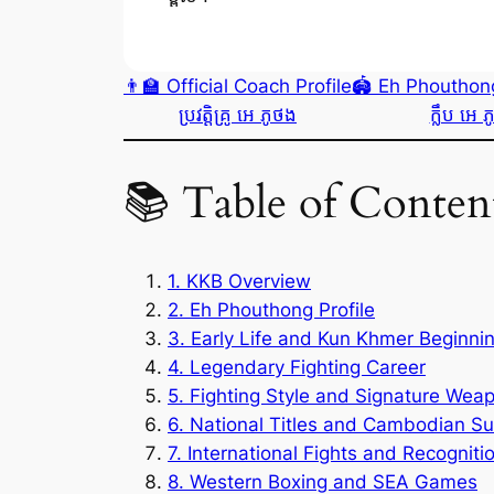
👨‍🏫 Official Coach Profile
🏟️ Eh Phoutho
ប្រវត្តិគ្រូ អេ ភូថង
ក្លឹប អេ 
📚 Table of Content
1. KKB Overview
2. Eh Phouthong Profile
3. Early Life and Kun Khmer Beginni
4. Legendary Fighting Career
5. Fighting Style and Signature Wea
6. National Titles and Cambodian S
7. International Fights and Recogniti
8. Western Boxing and SEA Games