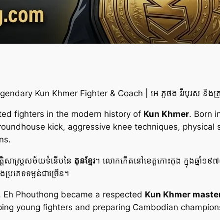
dary Kun Khmer Fighter & Coach | អេ ភូថង វីរបុរស និងគ្រូគុ
ted fighters in the modern history of
Kun Khmer
. Born 
roundhouse kick, aggressive knee techniques, physical s
ns.
្រវត្តិសាស្ត្រសម័យទំនើបនៃ
គុនខ្មែរ
។ លោកកើតនៅខេត្តកោះកុង ក្នុងឆ្នាំ១៩៧
ុងប្រភេទទម្ងន់ជាច្រើន។
eer, Eh Phouthong became a respected
Kun Khmer maste
ping young fighters and preparing Cambodian champions 