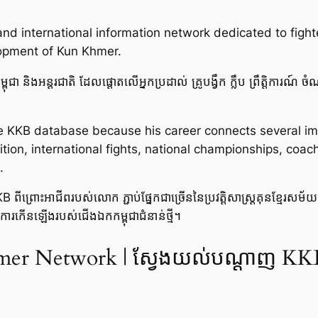
d international information network dedicated to fighte
lopment of Kun Khmer.
ា និងអន្តរជាតិ ដែលផ្តោតលើអ្នកប្រដាល់ គ្រូបង្វឹក ក្លឹប ព្រឹត្តិការណ៍ ចំណាត
he KKB database because his career connects several im
on, international fights, national championships, coach
.
B ពីព្រោះអាជីពរបស់លោក ភ្ជាប់ផ្នែកជាច្រើននៃប្រវត្តិសាស្ត្រគុនខ្មែរសម័
 និងការកើនឡើងរបស់ជើងឯកកម្ពុជាជំនាន់ថ្មី។
r Network | ស្វែងយល់បណ្តាញ KKB គ