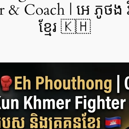
& Coach | អេ ភូថង វីរ
ខ្មែរ 🇰🇭