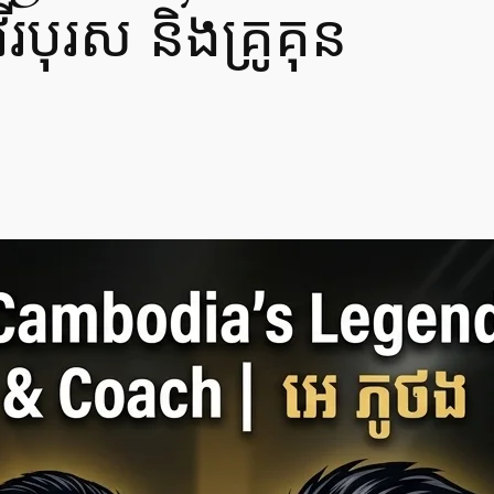
បុរស និងគ្រូគុន