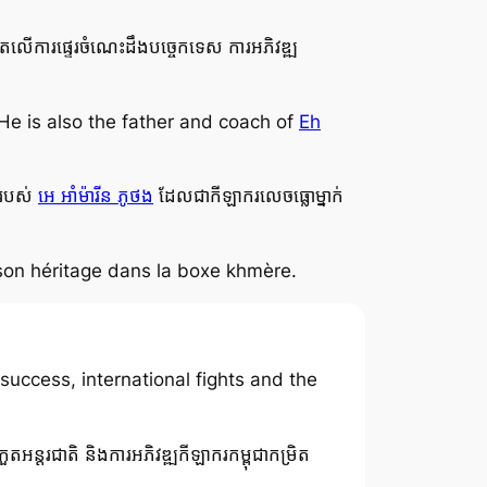
តោតលើការផ្ទេរចំណេះដឹងបច្ចេកទេស ការអភិវឌ្ឍ
 He is also the father and coach of
Eh
ករបស់
អេ អាំម៉ារីន ភូថង
ដែលជាកីឡាករលេចធ្លោម្នាក់
 son héritage dans la boxe khmère.
success, international fights and the
រកួតអន្តរជាតិ និងការអភិវឌ្ឍកីឡាករកម្ពុជាកម្រិត