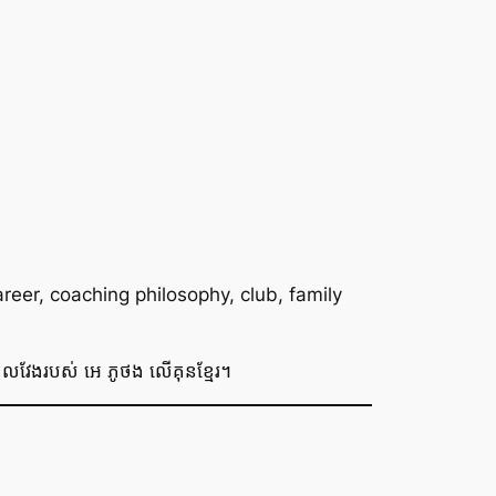
reer, coaching philosophy, club, family
រយៈពេលវែងរបស់ អេ ភូថង លើគុនខ្មែរ។