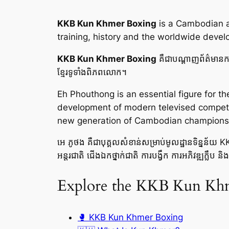
KKB Kun Khmer Boxing
is a Cambodian an
training, history and the worldwide deve
KKB Kun Khmer Boxing
គឺជាបណ្តាញព័ត៌មានកម្ពុជ
ខ្មែរទូទាំងពិភពលោក។
Eh Phouthong is an essential figure for t
development of modern televised competiti
new generation of Cambodian champions
អេ ភូថង គឺជាបុគ្គលសំខាន់សម្រាប់មូលដ្ឋានទិន្នន័យ KK
អន្តរជាតិ ជើងឯកថ្នាក់ជាតិ ការបង្វឹក ការអភិវឌ្ឍក្លឹប
Explore the KKB Kun Khme
🥊 KKB Kun Khmer Boxing