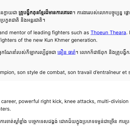
បានក្លាយជា
គ្រូបង្វឹកគុនខ្មែរដ៏មានការគោរព
។ ការងាររបស់លោកបច្ចុប្បន្ន ផ្
ប្រកួតជាតិ និងអន្តរជាតិ។
 and mentor of leading fighters such as
Thoeun Theara
.
 fighters of the new Kun Khmer generation.
អ្នកណែនាំរបស់កីឡាករល្បីដូចជា
ធឿន ធារ៉ា
។ លោកក៏ជាឪពុក និងគ្រូបង្វឹ
mpion, son style de combat, son travail d’entraîneur et
reer, powerful right kick, knee attacks, multi-division 
ters.
 ការទាត់ស្តាំខ្លាំង បច្ចេកទេសជង្គង់ ជោគជ័យក្នុងប្រភេទទម្ងន់ជាច្រើន ការប្