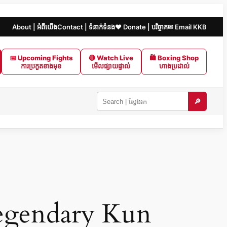
About | អំពីយើង
Contact | ទំនាក់ទំនង
❤️ Donate | បរិច្ចាគ
✉ Email KKB
📅 Upcoming Fights
🔴 Watch Live
🛍 Boxing Shop
ការប្រកួតខាងមុខ
មើលផ្សាយផ្ទាល់
ហាងប្រដាល់
🔎
Search
KKB
|
ស្វែងរក
ក្នុង
KKB
egendary Kun