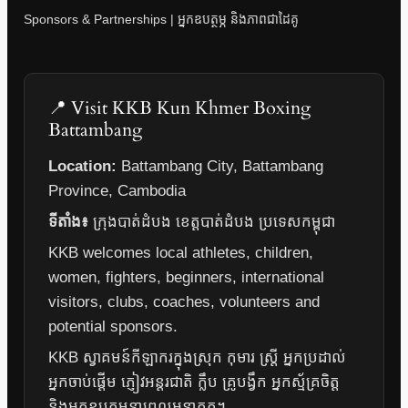
Sponsors & Partnerships | អ្នកឧបត្ថម្ភ និងភាពជាដៃគូ
📍 Visit KKB Kun Khmer Boxing
Battambang
Location:
Battambang City, Battambang
Province, Cambodia
ទីតាំង៖
ក្រុងបាត់ដំបង ខេត្តបាត់ដំបង ប្រទេសកម្ពុជា
KKB welcomes local athletes, children,
women, fighters, beginners, international
visitors, clubs, coaches, volunteers and
potential sponsors.
KKB ស្វាគមន៍កីឡាករក្នុងស្រុក កុមារ ស្ត្រី អ្នកប្រដាល់
អ្នកចាប់ផ្តើម ភ្ញៀវអន្តរជាតិ ក្លឹប គ្រូបង្វឹក អ្នកស្ម័គ្រចិត្ត
និងអ្នកឧបត្ថម្ភនាពេលអនាគត។