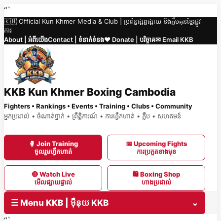
Skip
“`
🇰🇭 Official Kun Khmer Media & Club | ប្រព័ន្ធផ្សព្វផ្សាយ និងក្លឹបគុនខ្មែរផ្លូវ
to
ការ
content
About | អំពីយើង
Contact | ទំនាក់ទំនង
❤️ Donate | បរិច្ចាគ
✉ Email KKB
KKB Kun Khmer Boxing Cambodia
Fighters • Rankings • Events • Training • Clubs • Community
អ្នកប្រដាល់ • ចំណាត់ថ្នាក់ • ព្រឹត្តិការណ៍ • ការហ្វឹកហាត់ • ក្លឹប • សហគមន៍
🥊 Join Training
📅 Upcoming Fights
ចូលរួមហ្វឹកហាត់
ការប្រកួតខាងមុខ
🔴 Watch Live
🛍 Boxing Shop
មើលផ្សាយផ្ទាល់
ហាងប្រដាល់
☰ Menu KKB | ម៉ឺនុយ KKB
⌄
“`