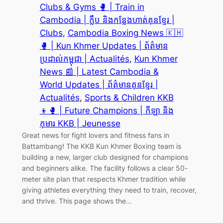
Clubs & Gyms 🥊 | Train in
Cambodia | ក្លឹប និងកន្លែងហាត់គុនខ្មែរ |
Clubs
, 
Cambodia Boxing News 🇰🇭
🥊 | Kun Khmer Updates | ព័ត៌មាន
ប្រដាល់កម្ពុជា | Actualités
, 
Kun Khmer
News 📰 | Latest Cambodia &
World Updates | ព័ត៌មានគុនខ្មែរ |
Actualités
, 
Sports & Children KKB
👦🥊 | Future Champions | កីឡា និង
កុមារ KKB | Jeunesse
Great news for fight lovers and fitness fans in
Battambang! The KKB Kun Khmer Boxing team is
building a new, larger club designed for champions
and beginners alike. The facility follows a clear 50-
meter site plan that respects Khmer tradition while
giving athletes everything they need to train, recover,
and thrive. This page shows the…