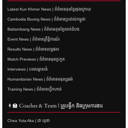
Latest Kun Khmer News | ព័ត៌មានគុនខ្មែរចុងក្រោយ
Cambodia Boxing News | ព័ត៌មានប្រដាល់កម្ពុជា
Battambang News | ព័ត៌មានគុនខ្មែរបាត់ដំបង
Event News | ព័ត៌មានព្រឹត្តិការណ៍
Results News | ព័ត៌មានលទ្ធផល
Match Previews | ព័ត៌មានមុនប្រកួត
Interviews | បទសម្ភាសន៍
Humanitarian News | ព័ត៌មានមនុស្សធម៌
Training News | ព័ត៌មានហ្វឹកហាត់
👨‍🏫 Coaches & Team | គ្រូបង្វឹក និងក្រុមការងារ
Chea Yuta Aka | ជា យុថា