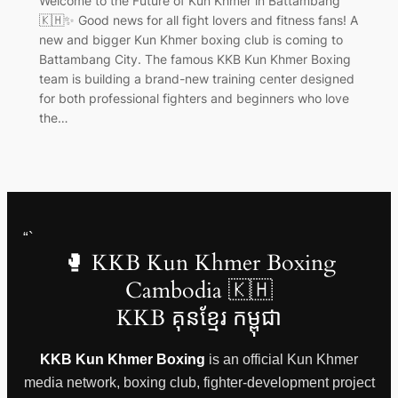
Welcome to the Future of Kun Khmer in Battambang
🇰🇭✨ Good news for all fight lovers and fitness fans! A
new and bigger Kun Khmer boxing club is coming to
Battambang City. The famous KKB Kun Khmer Boxing
team is building a brand-new training center designed
for both professional fighters and beginners who love
the…
“`
🥊 KKB Kun Khmer Boxing
Cambodia 🇰🇭
KKB គុនខ្មែរ កម្ពុជា
KKB Kun Khmer Boxing
is an official Kun Khmer
media network, boxing club, fighter-development project