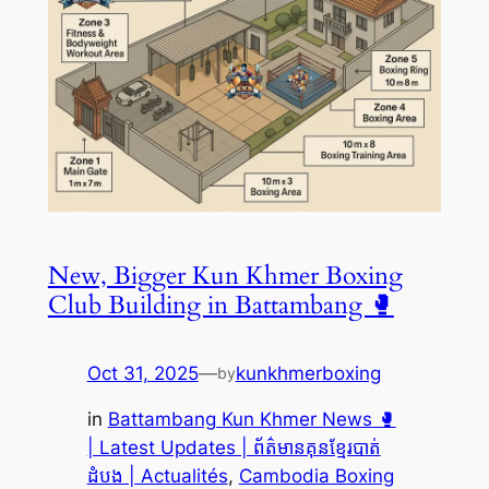
New, Bigger Kun Khmer Boxing
Club Building in Battambang 🥊
Oct 31, 2025
—
kunkhmerboxing
by
in
Battambang Kun Khmer News 🥊
| Latest Updates | ព័ត៌មានគុនខ្មែរបាត់
ដំបង | Actualités
, 
Cambodia Boxing