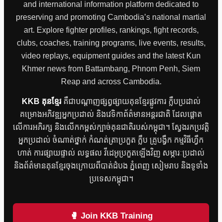
and international information platform dedicated to
preserving and promoting Cambodia’s national martial
art. Explore fighter profiles, rankings, fight records,
clubs, coaches, training programs, live events, results,
video replays, equipment guides and the latest Kun
Khmer news from Battambang, Phnom Penh, Siem
Reap and across Cambodia.
KKB គុនខ្មែរ
គឺជាបណ្តាញផ្សព្វផ្សាយគុនខ្មែរផ្លូវការ ក្លឹបប្រដាល់
គម្រោងអភិវឌ្ឍអ្នកប្រដាល់ និងវេទិកាព័ត៌មានអន្តរជាតិ ដែលផ្តោត
លើការអភិរក្ស និងលើកកម្ពស់ក្បាច់គុនជាតិរបស់កម្ពុជា។ ស្វែងរកប្រវត្តិ
អ្នកប្រដាល់ ចំណាត់ថ្នាក់ កំណត់ត្រាប្រកួត ក្លឹប គ្រូបង្វឹក កម្មវិធីហ្វឹក
ហាត់ ការផ្សាយផ្ទាល់ លទ្ធផល វីដេអូប្រកួតឡើងវិញ សម្ភារៈប្រដាល់
និងព័ត៌មានគុនខ្មែរចុងក្រោយពីបាត់ដំបង ភ្នំពេញ សៀមរាប និងទូទាំង
ប្រទេសកម្ពុជា។
🥊 Join KKB Training