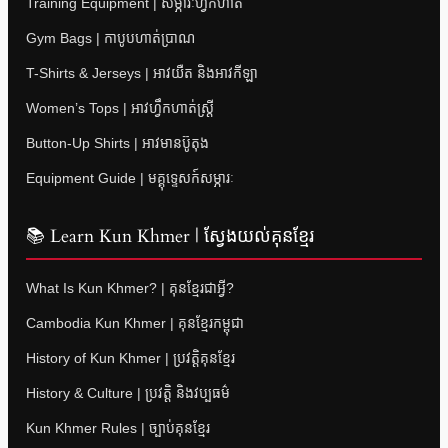
Training Equipment | សម្ភារៈហ្វឹកហាត់
Gym Bags | កាបូបហាត់ប្រាណ
T-Shirts & Jerseys | អាវយឺត និងអាវកីឡា
Women’s Tops | អាវហ្វឹកហាត់ស្ត្រី
Button-Up Shirts | អាវមានប៊ូតុង
Equipment Guide | មគ្គុទ្ទេសក៍សម្ភារៈ
📚 Learn Kun Khmer | ស្វែងយល់គុនខ្មែរ
What Is Kun Khmer? | គុនខ្មែរជាអ្វី?
Cambodia Kun Khmer | គុនខ្មែរកម្ពុជា
History of Kun Khmer | ប្រវត្តិគុនខ្មែរ
History & Culture | ប្រវត្តិ និងវប្បធម៌
Kun Khmer Rules | ច្បាប់គុនខ្មែរ