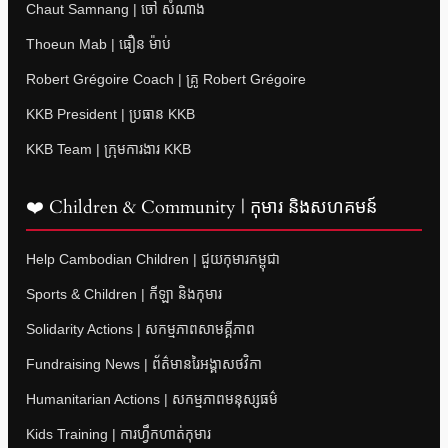
Chaut Samnang | ចៅ សំណាង
Thoeun Mab | ធឿន ម៉ាប់
Robert Grégoire Coach | គ្រូ Robert Grégoire
KKB President | ប្រធាន KKB
KKB Team | ក្រុមការងារ KKB
❤️ Children & Community | កុមារ និងសហគមន៍
Help Cambodian Children | ជួយកុមារកម្ពុជា
Sports & Children | កីឡា និងកុមារ
Solidarity Actions | សកម្មភាពសាមគ្គីភាព
Fundraising News | ព័ត៌មានរៃអង្គាសថវិកា
Humanitarian Actions | សកម្មភាពមនុស្សធម៌
Kids Training | ការហ្វឹកហាត់កុមារ