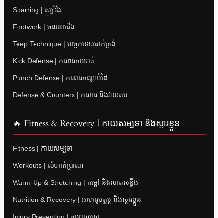
Sparring | ស្ប៉ារីង
Footwork | ចលនាជើង
Teep Technique | បច្ចេកទេសធាក់ត្រង់
Kick Defense | ការពារការទាត់
Punch Defense | ការពារកណ្តាប់ដៃ
Defense & Counters | ការពារ និងវាយតប
🔥 Fitness & Recovery | កាយសម្បទា និងស្តារខ្លួន
Fitness | កាយសម្បទា
Workouts | លំហាត់ប្រាណ
Warm-Up & Stretching | កម្តៅ និងលាតសន្ធឹង
Nutrition & Recovery | អាហារូបត្ថម្ភ និងស្តារខ្លួន
Injury Prevention | ការពាររបួស