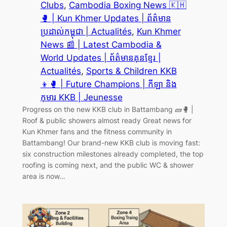
Clubs
, 
Cambodia Boxing News 🇰🇭
🥊 | Kun Khmer Updates | ព័ត៌មាន
ប្រដាល់កម្ពុជា | Actualités
, 
Kun Khmer
News 📰 | Latest Cambodia &
World Updates | ព័ត៌មានគុនខ្មែរ |
Actualités
, 
Sports & Children KKB
👦🥊 | Future Champions | កីឡា និង
កុមារ KKB | Jeunesse
Progress on the new KKB club in Battambang 🧱🥊 |
Roof & public showers almost ready Great news for
Kun Khmer fans and the fitness community in
Battambang! Our brand-new KKB club is moving fast:
six construction milestones already completed, the top
roofing is coming next, and the public WC & shower
area is now…