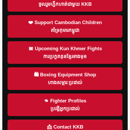
ចូលរួមហ្វឹកហាត់ជាមួយ KKB
❤️ Support Cambodian Children
គាំទ្រកុមារកម្ពុជា
📅 Upcoming Kun Khmer Fights
ការប្រកួតគុនខ្មែរខាងមុខ
🛍 Boxing Equipment Shop
ហាងសម្ភារៈប្រដាល់
👊 Fighter Profiles
ប្រវត្តិអ្នកប្រដាល់
📩 Contact KKB