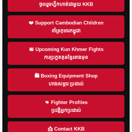
ចូលរួមហ្វឹកហាត់ជាមួយ KKB
❤️ Support Cambodian Children
គាំទ្រកុមារកម្ពុជា
📅 Upcoming Kun Khmer Fights
ការប្រកួតគុនខ្មែរខាងមុខ
🛍 Boxing Equipment Shop
ហាងសម្ភារៈប្រដាល់
👊 Fighter Profiles
ប្រវត្តិអ្នកប្រដាល់
📩 Contact KKB