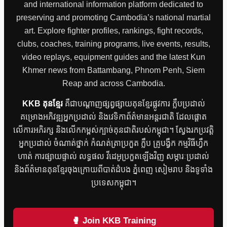
and international information platform dedicated to
preserving and promoting Cambodia’s national martial
art. Explore fighter profiles, rankings, fight records,
clubs, coaches, training programs, live events, results,
video replays, equipment guides and the latest Kun
Khmer news from Battambang, Phnom Penh, Siem
Reap and across Cambodia.
KKB គុនខ្មែរ
គឺជាបណ្តាញផ្សព្វផ្សាយគុនខ្មែរផ្លូវការ ក្លឹបប្រដាល់
គម្រោងអភិវឌ្ឍអ្នកប្រដាល់ និងវេទិកាព័ត៌មានអន្តរជាតិ ដែលផ្តោត
លើការអភិរក្ស និងលើកកម្ពស់ក្បាច់គុនជាតិរបស់កម្ពុជា។ ស្វែងរកប្រវត្តិ
អ្នកប្រដាល់ ចំណាត់ថ្នាក់ កំណត់ត្រាប្រកួត ក្លឹប គ្រូបង្វឹក កម្មវិធីហ្វឹក
ហាត់ ការផ្សាយផ្ទាល់ លទ្ធផល វីដេអូប្រកួតឡើងវិញ សម្ភារៈប្រដាល់
និងព័ត៌មានគុនខ្មែរចុងក្រោយពីបាត់ដំបង ភ្នំពេញ សៀមរាប និងទូទាំង
ប្រទេសកម្ពុជា។
🥊 Join KKB Training