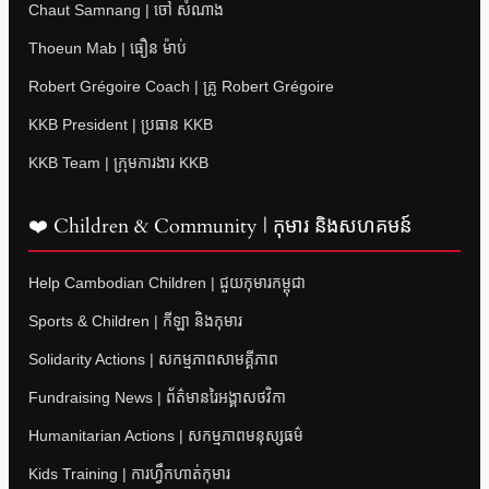
Chaut Samnang | ចៅ សំណាង
Thoeun Mab | ធឿន ម៉ាប់
Robert Grégoire Coach | គ្រូ Robert Grégoire
KKB President | ប្រធាន KKB
KKB Team | ក្រុមការងារ KKB
❤️ Children & Community | កុមារ និងសហគមន៍
Help Cambodian Children | ជួយកុមារកម្ពុជា
Sports & Children | កីឡា និងកុមារ
Solidarity Actions | សកម្មភាពសាមគ្គីភាព
Fundraising News | ព័ត៌មានរៃអង្គាសថវិកា
Humanitarian Actions | សកម្មភាពមនុស្សធម៌
Kids Training | ការហ្វឹកហាត់កុមារ