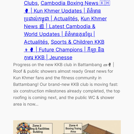
Clubs
, 
Cambodia Boxing News 🇰🇭
🥊 | Kun Khmer Updates | ព័ត៌មាន
ប្រដាល់កម្ពុជា | Actualités
, 
Kun Khmer
News 📰 | Latest Cambodia &
World Updates | ព័ត៌មានគុនខ្មែរ |
Actualités
, 
Sports & Children KKB
👦🥊 | Future Champions | កីឡា និង
កុមារ KKB | Jeunesse
Progress on the new KKB club in Battambang 🧱🥊 |
Roof & public showers almost ready Great news for
Kun Khmer fans and the fitness community in
Battambang! Our brand-new KKB club is moving fast:
six construction milestones already completed, the top
roofing is coming next, and the public WC & shower
area is now…