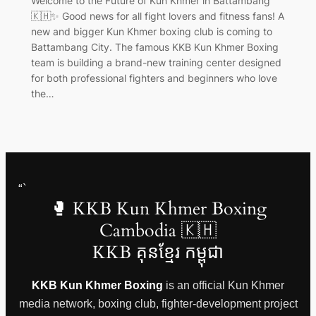
Welcome to the Future of Kun Khmer in Battambang
🇰🇭✨ Good news for all fight lovers and fitness fans! A
new and bigger Kun Khmer boxing club is coming to
Battambang City. The famous KKB Kun Khmer Boxing
team is building a brand-new training center designed
for both professional fighters and beginners who love
the…
“`
🥊 KKB Kun Khmer Boxing
Cambodia 🇰🇭
KKB គុនខ្មែរ កម្ពុជា
KKB Kun Khmer Boxing
is an official Kun Khmer
media network, boxing club, fighter-development project