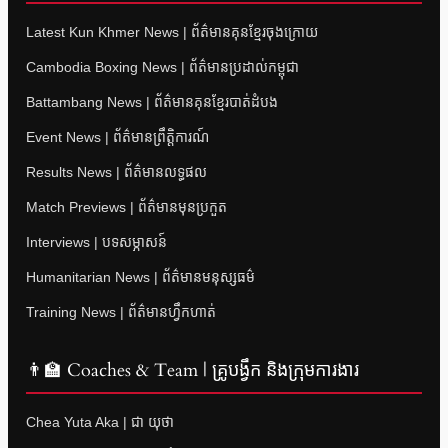
Latest Kun Khmer News | ព័ត៌មានគុនខ្មែរចុងក្រោយ
Cambodia Boxing News | ព័ត៌មានប្រដាល់កម្ពុជា
Battambang News | ព័ត៌មានគុនខ្មែរបាត់ដំបង
Event News | ព័ត៌មានព្រឹត្តិការណ៍
Results News | ព័ត៌មានលទ្ធផល
Match Previews | ព័ត៌មានមុនប្រកួត
Interviews | បទសម្ភាសន៍
Humanitarian News | ព័ត៌មានមនុស្សធម៌
Training News | ព័ត៌មានហ្វឹកហាត់
👨‍🏫 Coaches & Team | គ្រូបង្វឹក និងក្រុមការងារ
Chea Yuta Aka | ជា យុថា