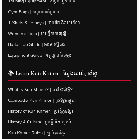
Training Equipment | សម្ភារៈហ្វឹកហាត់
Gym Bags | កាបូបហាត់ប្រាណ
T-Shirts & Jerseys | អាវយឺត និងអាវកីឡា
Women’s Tops | អាវហ្វឹកហាត់ស្ត្រី
Button-Up Shirts | អាវមានប៊ូតុង
Equipment Guide | មគ្គុទ្ទេសក៍សម្ភារៈ
📚 Learn Kun Khmer | ស្វែងយល់គុនខ្មែរ
What Is Kun Khmer? | គុនខ្មែរជាអ្វី?
Cambodia Kun Khmer | គុនខ្មែរកម្ពុជា
History of Kun Khmer | ប្រវត្តិគុនខ្មែរ
History & Culture | ប្រវត្តិ និងវប្បធម៌
Kun Khmer Rules | ច្បាប់គុនខ្មែរ