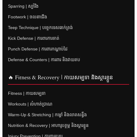
Sparring | ស្ប៉ារីង
Footwork | ចលនាជើង
Teep Technique | បច្ចេកទេសធាក់ត្រង់
Kick Defense | ការពារការទាត់
Punch Defense | ការពារកណ្តាប់ដៃ
Defense & Counters | ការពារ និងវាយតប
🔥 Fitness & Recovery | កាយសម្បទា និងស្តារខ្លួន
Fitness | កាយសម្បទា
Workouts | លំហាត់ប្រាណ
Warm-Up & Stretching | កម្តៅ និងលាតសន្ធឹង
Nutrition & Recovery | អាហារូបត្ថម្ភ និងស្តារខ្លួន
Injury Prevention | ការពាររបួស