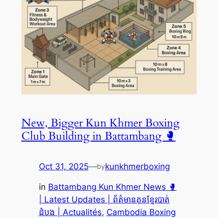
New, Bigger Kun Khmer Boxing
Club Building in Battambang 🥊
Oct 31, 2025
—
kunkhmerboxing
by
in
Battambang Kun Khmer News 🥊
| Latest Updates | ព័ត៌មានគុនខ្មែរបាត់
ដំបង | Actualités
, 
Cambodia Boxing