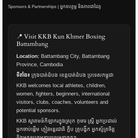
Sponsors & Partnerships | អ្នកឧបត្ថម្ភ និងភាពជាដៃគូ
📍 Visit KKB Kun Khmer Boxing
Battambang
Location:
Battambang City, Battambang
Province, Cambodia
ទីតាំង៖
ក្រុងបាត់ដំបង ខេត្តបាត់ដំបង ប្រទេសកម្ពុជា
KKB welcomes local athletes, children,
women, fighters, beginners, international
visitors, clubs, coaches, volunteers and
potential sponsors.
KKB ស្វាគមន៍កីឡាករក្នុងស្រុក កុមារ ស្ត្រី អ្នកប្រដាល់
អ្នកចាប់ផ្តើម ភ្ញៀវអន្តរជាតិ ក្លឹប គ្រូបង្វឹក អ្នកស្ម័គ្រចិត្ត
និងអ្នកឧបត្ថម្ភនាពេលអនាគត។