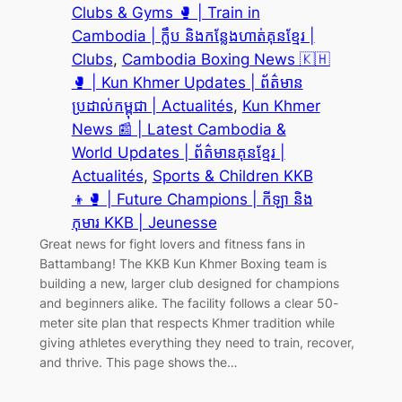
Clubs & Gyms 🥊 | Train in
Cambodia | ក្លឹប និងកន្លែងហាត់គុនខ្មែរ |
Clubs
, 
Cambodia Boxing News 🇰🇭
🥊 | Kun Khmer Updates | ព័ត៌មាន
ប្រដាល់កម្ពុជា | Actualités
, 
Kun Khmer
News 📰 | Latest Cambodia &
World Updates | ព័ត៌មានគុនខ្មែរ |
Actualités
, 
Sports & Children KKB
👦🥊 | Future Champions | កីឡា និង
កុមារ KKB | Jeunesse
Great news for fight lovers and fitness fans in
Battambang! The KKB Kun Khmer Boxing team is
building a new, larger club designed for champions
and beginners alike. The facility follows a clear 50-
meter site plan that respects Khmer tradition while
giving athletes everything they need to train, recover,
and thrive. This page shows the…