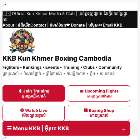
Skip
“`
🇰🇭 Official Kun Khmer Media & Club | ប្រព័ន្ធផ្សព្វផ្សាយ និងក្លឹបគុនខ្មែរផ្លូវ
to
ការ
content
About | អំពីយើង
Contact | ទំនាក់ទំនង
❤️ Donate | បរិច្ចាគ
✉ Email KKB
KKB Kun Khmer Boxing Cambodia
Fighters • Rankings • Events • Training • Clubs • Community
អ្នកប្រដាល់ • ចំណាត់ថ្នាក់ • ព្រឹត្តិការណ៍ • ការហ្វឹកហាត់ • ក្លឹប • សហគមន៍
🥊 Join Training
📅 Upcoming Fights
ចូលរួមហ្វឹកហាត់
ការប្រកួតខាងមុខ
🔴 Watch Live
🛍 Boxing Shop
មើលផ្សាយផ្ទាល់
ហាងប្រដាល់
☰ Menu KKB | ម៉ឺនុយ KKB
⌄
“`