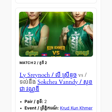
MATCH 2 / គូទី 2
/ លី ស្រីនូច
Ly Sreynoch
vs /
/ សុខ
ទល់នឹង
Sokchea Vanndy
ជា វណ្ណឌី
Pair / គូទី:
2
Event / ព្រឹត្តិការណ៍:
Krud Kun Khmer