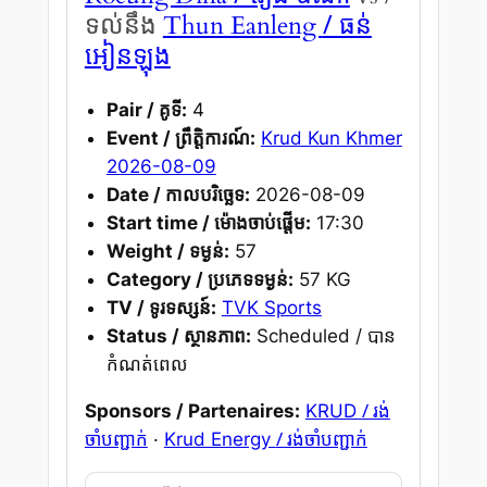
/ ធន់
ទល់នឹង
Thun Eanleng
អៀនឡុង
Pair / គូទី:
4
Event / ព្រឹត្តិការណ៍:
Krud Kun Khmer
2026-08-09
Date / កាលបរិច្ឆេទ:
2026-08-09
Start time / ម៉ោងចាប់ផ្តើម:
17:30
Weight / ទម្ងន់:
57
Category / ប្រភេទទម្ងន់:
57 KG
TV / ទូរទស្សន៍:
TVK Sports
Status / ស្ថានភាព:
Scheduled / បាន
កំណត់ពេល
/ រង់
Sponsors / Partenaires:
KRUD
ចាំបញ្ជាក់
/ រង់ចាំបញ្ជាក់
·
Krud Energy