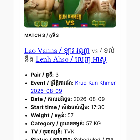
MATCH 3 / គូទី 3
/ ឡាវ វណ្ណា
Lao Vanna
vs / ទល់
/ លេញ អាសូ
នឹង
Lenh Ahso
Pair / គូទី:
3
Event / ព្រឹត្តិការណ៍:
Krud Kun Khmer
2026-08-09
Date / កាលបរិច្ឆេទ:
2026-08-09
Start time / ម៉ោងចាប់ផ្តើម:
17:30
Weight / ទម្ងន់:
57
Category / ប្រភេទទម្ងន់:
57 KG
TV / ទូរទស្សន៍:
TVK
Status / ស្ថានភាព:
Scheduled / បាន