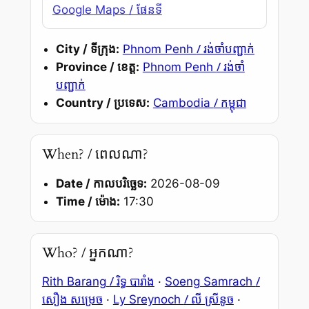
Google Maps / ផែនទី
/ រង់ចាំបញ្ជាក់
City / ទីក្រុង:
Phnom Penh
/ រង់ចាំ
Province / ខេត្ត:
Phnom Penh
បញ្ជាក់
/ កម្ពុជា
Country / ប្រទេស:
Cambodia
When? / ពេលណា?
Date / កាលបរិច្ឆេទ:
2026-08-09
Time / ម៉ោង:
17:30
Who? / អ្នកណា?
/ រិទ្ធ បារាំង
/
Rith Barang
·
Soeng Samrach
សឿង សម្រេច
/ លី ស្រីនូច
·
Ly Sreynoch
·