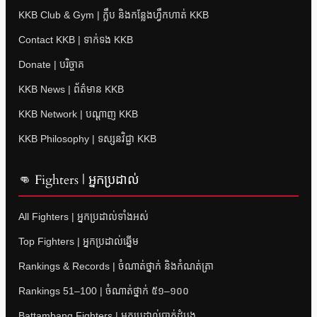
KKB Club & Gym | ក្លឹប និងកន្លែងហ្វឹកហាត់ KKB
Contact KKB | ទាក់ទង KKB
Donate | បរិច្ចាគ
KKB News | ព័ត៌មាន KKB
KKB Network | បណ្តាញ KKB
KKB Philosophy | ទស្សនវិជ្ជា KKB
👊 Fighters | អ្នកប្រដាល់
All Fighters | អ្នកប្រដាល់ទាំងអស់
Top Fighters | អ្នកប្រដាល់ឆ្នើម
Rankings & Records | ចំណាត់ថ្នាក់ និងកំណត់ត្រា
Rankings 51–100 | ចំណាត់ថ្នាក់ ៥១–១០០
Battambang Fighters | អ្នកប្រដាល់បាត់ដំបង