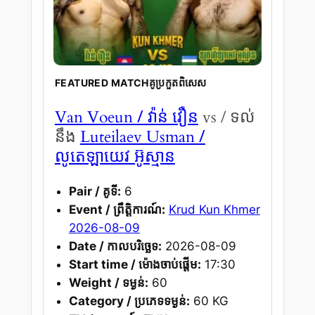
FEATURED MATCHគូប្រកួតពិសេស
/ វ៉ាន់ វឿន
Van Voeun
vs / ទល់
/
នឹង
Luteilaev Usman
លូតេឡាយេវ អ៊ូស្មាន
Pair / គូទី:
6
Event / ព្រឹត្តិការណ៍:
Krud Kun Khmer
2026-08-09
Date / កាលបរិច្ឆេទ:
2026-08-09
Start time / ម៉ោងចាប់ផ្តើម:
17:30
Weight / ទម្ងន់:
60
Category / ប្រភេទទម្ងន់:
60 KG