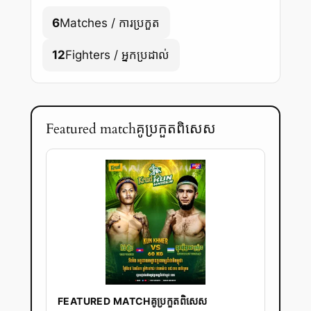
6
Matches / ការប្រកួត
12
Fighters / អ្នកប្រដាល់
Featured matchគូប្រកួតពិសេស
FEATURED MATCHគូប្រកួតពិសេស