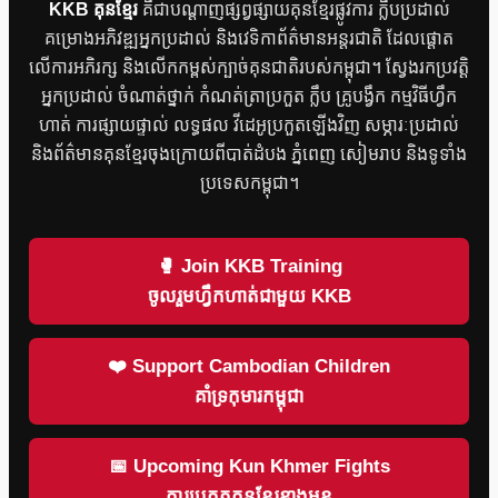
KKB គុនខ្មែរ
គឺជាបណ្តាញផ្សព្វផ្សាយគុនខ្មែរផ្លូវការ ក្លឹបប្រដាល់
គម្រោងអភិវឌ្ឍអ្នកប្រដាល់ និងវេទិកាព័ត៌មានអន្តរជាតិ ដែលផ្តោត
លើការអភិរក្ស និងលើកកម្ពស់ក្បាច់គុនជាតិរបស់កម្ពុជា។ ស្វែងរកប្រវត្តិ
អ្នកប្រដាល់ ចំណាត់ថ្នាក់ កំណត់ត្រាប្រកួត ក្លឹប គ្រូបង្វឹក កម្មវិធីហ្វឹក
ហាត់ ការផ្សាយផ្ទាល់ លទ្ធផល វីដេអូប្រកួតឡើងវិញ សម្ភារៈប្រដាល់
និងព័ត៌មានគុនខ្មែរចុងក្រោយពីបាត់ដំបង ភ្នំពេញ សៀមរាប និងទូទាំង
ប្រទេសកម្ពុជា។
🥊 Join KKB Training
ចូលរួមហ្វឹកហាត់ជាមួយ KKB
❤️ Support Cambodian Children
គាំទ្រកុមារកម្ពុជា
📅 Upcoming Kun Khmer Fights
ការប្រកួតគុនខ្មែរខាងមុខ