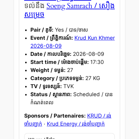
/ សឿង
ទល់នឹង
Soeng Samrach
សម្រេច
Pair / គូទី:
Yes / បាទ/ចាស
Event / ព្រឹត្តិការណ៍:
Krud Kun Khmer
2026-08-09
Date / កាលបរិច្ឆេទ:
2026-08-09
Start time / ម៉ោងចាប់ផ្តើម:
17:30
Weight / ទម្ងន់:
27
Category / ប្រភេទទម្ងន់:
27 KG
TV / ទូរទស្សន៍:
TVK
Status / ស្ថានភាព:
Scheduled / បាន
កំណត់ពេល
/ រង់
Sponsors / Partenaires:
KRUD
ចាំបញ្ជាក់
/ រង់ចាំបញ្ជាក់
·
Krud Energy