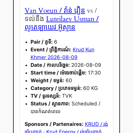
/ វ៉ាន់ វឿន
Van Voeun
vs /
/
ទល់នឹង
Luteilaev Usman
លូតេឡាយេវ អ៊ូស្មាន
Pair / គូទី:
6
Event / ព្រឹត្តិការណ៍:
Krud Kun
Khmer 2026-08-09
Date / កាលបរិច្ឆេទ:
2026-08-09
Start time / ម៉ោងចាប់ផ្តើម:
17:30
Weight / ទម្ងន់:
60
Category / ប្រភេទទម្ងន់:
60 KG
TV / ទូរទស្សន៍:
TVK
Status / ស្ថានភាព:
Scheduled /
បានកំណត់ពេល
/ រង់
Sponsors / Partenaires:
KRUD
ចាំបញ្ជាក់
/ រង់ចាំបញ្ជាក់
·
Krud Energy