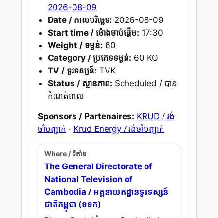
2026-08-09
Date / កាលបរិច្ឆេទ:
2026-08-09
Start time / ម៉ោងចាប់ផ្តើម:
17:30
Weight / ទម្ងន់:
60
Category / ប្រភេទទម្ងន់:
60 KG
TV / ទូរទស្សន៍:
TVK
Status / ស្ថានភាព:
Scheduled / បាន
កំណត់ពេល
/ រង់
Sponsors / Partenaires:
KRUD
ចាំបញ្ជាក់
/ រង់ចាំបញ្ជាក់
·
Krud Energy
Where / ទីតាំង
The General Directorate of
National Television of
/ អគ្គនាយកដ្ឋានទូរទស្សន៍
Cambodia
ជាតិកម្ពុជា (ទទក)