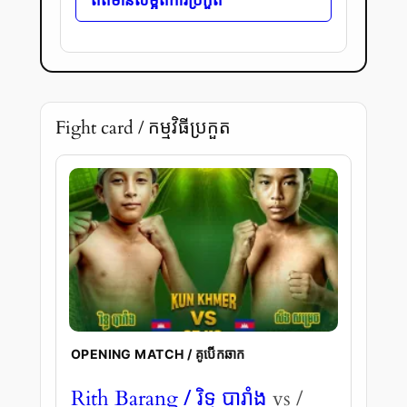
Fight card / កម្មវិធីប្រកួត
OPENING MATCH / គូបើកឆាក
/ រិទ្ធ បារាំង
Rith Barang
vs /