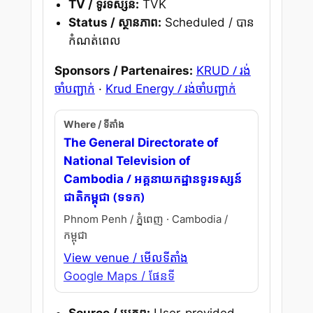
TV / ទូរទស្សន៍:
TVK
Status / ស្ថានភាព:
Scheduled / បាន
កំណត់ពេល
/ រង់
Sponsors / Partenaires:
KRUD
ចាំបញ្ជាក់
/ រង់ចាំបញ្ជាក់
·
Krud Energy
Where / ទីតាំង
The General Directorate of
National Television of
/ អគ្គនាយកដ្ឋានទូរទស្សន៍
Cambodia
ជាតិកម្ពុជា (ទទក)
Phnom Penh / ភ្នំពេញ · Cambodia /
កម្ពុជា
View venue / មើលទីតាំង
Google Maps / ផែនទី
Source / ប្រភព:
User-provided