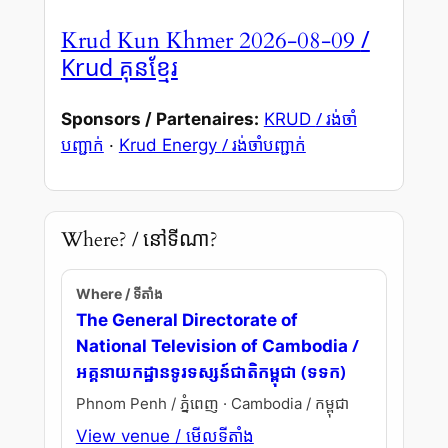
/
Krud Kun Khmer 2026-08-09
Krud គុនខ្មែរ
/ រង់ចាំ
Sponsors / Partenaires:
KRUD
បញ្ជាក់
/ រង់ចាំបញ្ជាក់
·
Krud Energy
Where? / នៅទីណា?
Where / ទីតាំង
The General Directorate of
/
National Television of Cambodia
អគ្គនាយកដ្ឋានទូរទស្សន៍ជាតិកម្ពុជា (ទទក)
Phnom Penh / ភ្នំពេញ · Cambodia / កម្ពុជា
View venue / មើលទីតាំង