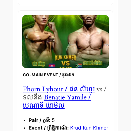
CO-MAIN EVENT / គូរងឯក
/ ផន លីហួរ
Phorn Lyhour
vs /
/
ទល់នឹង
Benatie Yamile
បេណាទី យ៉ាមីល
Pair / គូទី:
5
Event / ព្រឹត្តិការណ៍:
Krud Kun Khmer