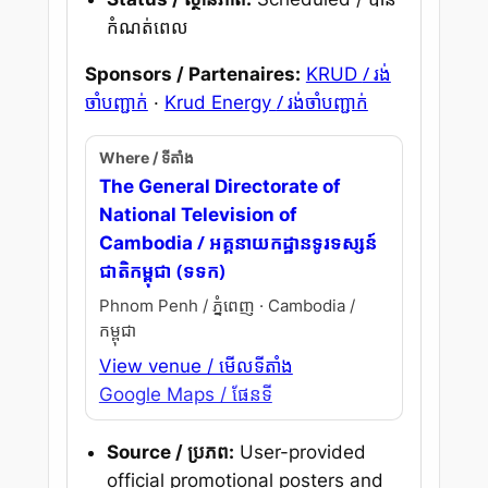
កំណត់ពេល
/ រង់
Sponsors / Partenaires:
KRUD
ចាំបញ្ជាក់
/ រង់ចាំបញ្ជាក់
·
Krud Energy
Where / ទីតាំង
The General Directorate of
National Television of
/ អគ្គនាយកដ្ឋានទូរទស្សន៍
Cambodia
ជាតិកម្ពុជា (ទទក)
Phnom Penh / ភ្នំពេញ · Cambodia /
កម្ពុជា
View venue / មើលទីតាំង
Google Maps / ផែនទី
Source / ប្រភព:
User-provided
official promotional posters and