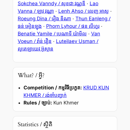
/ សុខជា វណ្ណឌី
Sokchea Vanndy
·
Lao
/ ឡាវ វណ្ណា
/ លេញ អាសូ
Vanna
·
Lenh Ahso
·
/ រឿង ឌីណា
/
Roeung Dina
·
Thun Eanleng
ធន់ អៀនឡុង
/ ផន លីហួរ
·
Phorn Lyhour
·
/ បេណាទី យ៉ាមីល
Benatie Yamile
·
Van
/ វ៉ាន់ វឿន
/
Voeun
·
Luteilaev Usman
លូតេឡាយេវ អ៊ូស្មាន
What? / អ្វី?
Competition / កម្មវិធីប្រកួត:
KRUD KUN
/ រង់ចាំបញ្ជាក់
KHMER
Rules / ច្បាប់:
Kun Khmer
Statistics / ស្ថិតិ