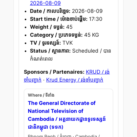
2026-08-09
Date / កាលបរិច្ឆេទ:
2026-08-09
Start time / ម៉ោងចាប់ផ្តើម:
17:30
Weight / ទម្ងន់:
45
Category / ប្រភេទទម្ងន់:
45 KG
TV / ទូរទស្សន៍:
TVK
Status / ស្ថានភាព:
Scheduled / បាន
កំណត់ពេល
/ រង់
Sponsors / Partenaires:
KRUD
ចាំបញ្ជាក់
/ រង់ចាំបញ្ជាក់
·
Krud Energy
Where / ទីតាំង
The General Directorate of
National Television of
/ អគ្គនាយកដ្ឋានទូរទស្សន៍
Cambodia
ជាតិកម្ពុជា (ទទក)
Phnom Penh / ភ្នំពេញ · Cambodia /