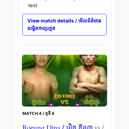
text
View match details / មើលព័ត៌មាន
លម្អិតការប្រកួត
MATCH 4 / គូទី 4
/ រឿង ឌីណា
Roeung Dina
vs /