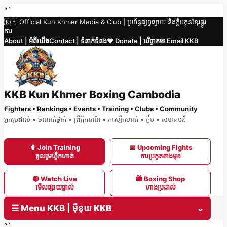
Skip
“`
🇰🇭 Official Kun Khmer Media & Club | ប្រព័ន្ធផ្សព្វផ្សាយ និងក្លឹបគុនខ្មែរផ្លូវ
to
ការ
content
About | អំពីយើង
Contact | ទំនាក់ទំនង
❤️ Donate | បរិច្ចាគ
✉ Email KKB
KKB Kun Khmer Boxing Cambodia
Fighters • Rankings • Events • Training • Clubs • Community
អ្នកប្រដាល់ • ចំណាត់ថ្នាក់ • ព្រឹត្តិការណ៍ • ការហ្វឹកហាត់ • ក្លឹប • សហគមន៍
🥊 Join Training
📅 Upcoming Fights
ចូលរួមហ្វឹកហាត់
ការប្រកួតខាងមុខ
🔴 Watch Live
🛍 Boxing Shop
មើលផ្សាយផ្ទាល់
ហាងប្រដាល់
☰ Menu KKB | ម៉ឺនុយ KKB
⌄
“`