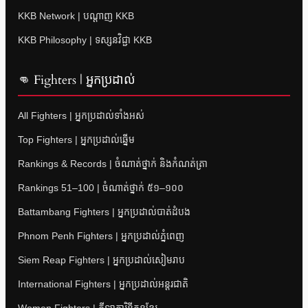
KKB Network | បណ្តាញ KKB
KKB Philosophy | ទស្សនវិជ្ជា KKB
👊 Fighters | អ្នកប្រដាល់
All Fighters | អ្នកប្រដាល់ទាំងអស់
Top Fighters | អ្នកប្រដាល់ឆ្នើម
Rankings & Records | ចំណាត់ថ្នាក់ និងកំណត់ត្រា
Rankings 51–100 | ចំណាត់ថ្នាក់ ៥១–១០០
Battambang Fighters | អ្នកប្រដាល់បាត់ដំបង
Phnom Penh Fighters | អ្នកប្រដាល់ភ្នំពេញ
Siem Reap Fighters | អ្នកប្រដាល់សៀមរាប
International Fighters | អ្នកប្រដាល់អន្តរជាតិ
Women Fighters | កីឡាការិនីគុនខ្មែរ