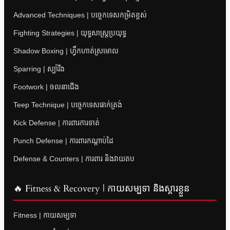
Advanced Techniques | បច្ចេកទេសកម្រិតខ្ពស់
Fighting Strategies | យុទ្ធសាស្ត្រប្រយុទ្ធ
Shadow Boxing | ហ្វឹកហាត់ស្រមោល
Sparring | ស្ប៉ារីង
Footwork | ចលនាជើង
Teep Technique | បច្ចេកទេសធាក់ត្រង់
Kick Defense | ការពារការទាត់
Punch Defense | ការពារកណ្តាប់ដៃ
Defense & Counters | ការពារ និងវាយតប
🔥 Fitness & Recovery | កាយសម្បទា និងស្តារខ្លួន
Fitness | កាយសម្បទា