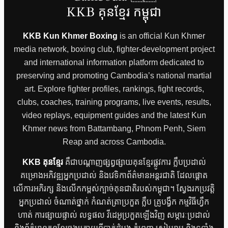
KKB គុនខ្មែរ កម្ពុជា
KKB Kun Khmer Boxing
is an official Kun Khmer
media network, boxing club, fighter-development project
and international information platform dedicated to
preserving and promoting Cambodia’s national martial
art. Explore fighter profiles, rankings, fight records,
clubs, coaches, training programs, live events, results,
video replays, equipment guides and the latest Kun
Khmer news from Battambang, Phnom Penh, Siem
Reap and across Cambodia.
KKB គុនខ្មែរ
គឺជាបណ្តាញផ្សព្វផ្សាយគុនខ្មែរផ្លូវការ ក្លឹបប្រដាល់
គម្រោងអភិវឌ្ឍអ្នកប្រដាល់ និងវេទិកាព័ត៌មានអន្តរជាតិ ដែលផ្តោត
លើការអភិរក្ស និងលើកកម្ពស់ក្បាច់គុនជាតិរបស់កម្ពុជា។ ស្វែងរកប្រវត្តិ
អ្នកប្រដាល់ ចំណាត់ថ្នាក់ កំណត់ត្រាប្រកួត ក្លឹប គ្រូបង្វឹក កម្មវិធីហ្វឹក
ហាត់ ការផ្សាយផ្ទាល់ លទ្ធផល វីដេអូប្រកួតឡើងវិញ សម្ភារៈប្រដាល់