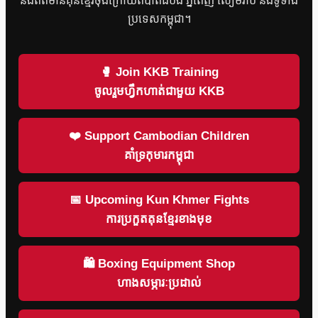
និងព័ត៌មានគុនខ្មែរចុងក្រោយពីបាត់ដំបង ភ្នំពេញ សៀមរាប និងទូទាំង
ប្រទេសកម្ពុជា។
🥊 Join KKB Training
ចូលរួមហ្វឹកហាត់ជាមួយ KKB
❤️ Support Cambodian Children
គាំទ្រកុមារកម្ពុជា
📅 Upcoming Kun Khmer Fights
ការប្រកួតគុនខ្មែរខាងមុខ
🛍 Boxing Equipment Shop
ហាងសម្ភារៈប្រដាល់