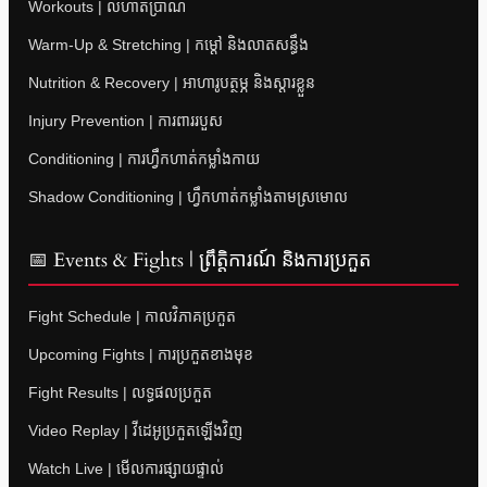
Workouts | លំហាត់ប្រាណ
Warm-Up & Stretching | កម្តៅ និងលាតសន្ធឹង
Nutrition & Recovery | អាហារូបត្ថម្ភ និងស្តារខ្លួន
Injury Prevention | ការពាររបួស
Conditioning | ការហ្វឹកហាត់កម្លាំងកាយ
Shadow Conditioning | ហ្វឹកហាត់កម្លាំងតាមស្រមោល
📅 Events & Fights | ព្រឹត្តិការណ៍ និងការប្រកួត
Fight Schedule | កាលវិភាគប្រកួត
Upcoming Fights | ការប្រកួតខាងមុខ
Fight Results | លទ្ធផលប្រកួត
Video Replay | វីដេអូប្រកួតឡើងវិញ
Watch Live | មើលការផ្សាយផ្ទាល់