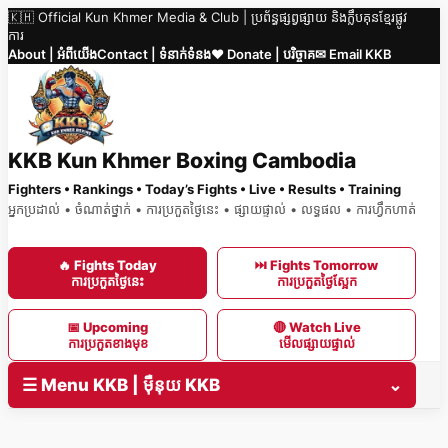
🇰🇭 Official Kun Khmer Media & Club | ប្រព័ន្ធផ្សព្វផ្សាយ និងក្លឹបគុនខ្មែរផ្លូវ
Skip
ការ
to
About | អំពីយើង
Contact | ទំនាក់ទំនង
❤️ Donate | បរិច្ចាគ
✉ Email KKB
content
KKB Kun Khmer Boxing Cambodia
Fighters • Rankings • Today’s Fights • Live • Results • Training
អ្នកប្រដាល់ • ចំណាត់ថ្នាក់ • ការប្រកួតថ្ងៃនេះ • ផ្សាយផ្ទាល់ • លទ្ធផល • ការហ្វឹកហាត់
🔥 Fights Today
⏭ Fights Tomorrow
ការប្រកួតថ្ងៃនេះ
ការប្រកួតថ្ងៃស្អែក
📅 Upcoming
🔴 Watch Live
ការប្រកួតខាងមុខ
មើលផ្សាយផ្ទាល់
☰ Menu KKB | ម៉ឺនុយ KKB
⌄