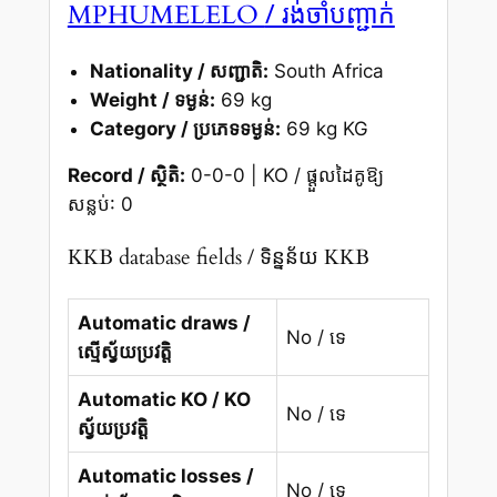
/ រង់ចាំបញ្ជាក់
MPHUMELELO
Nationality / សញ្ជាតិ:
South Africa
Weight / ទម្ងន់:
69 kg
Category / ប្រភេទទម្ងន់:
69 kg KG
Record / ស្ថិតិ:
0-0-0 | KO / ផ្តួលដៃគូឱ្យ
សន្លប់: 0
KKB database fields / ទិន្នន័យ KKB
Automatic draws /
No / ទេ
ស្មើស្វ័យប្រវត្តិ
Automatic KO / KO
No / ទេ
ស្វ័យប្រវត្តិ
Automatic losses /
No / ទេ