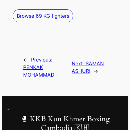
Browse 69 KG fighters
←
Previous:
Next:
SAMAN
PENKAK
ASHURI
→
MOHAMMAD
“`
🥊 KKB Kun Khmer Boxing
Cambodia 🇰🇭