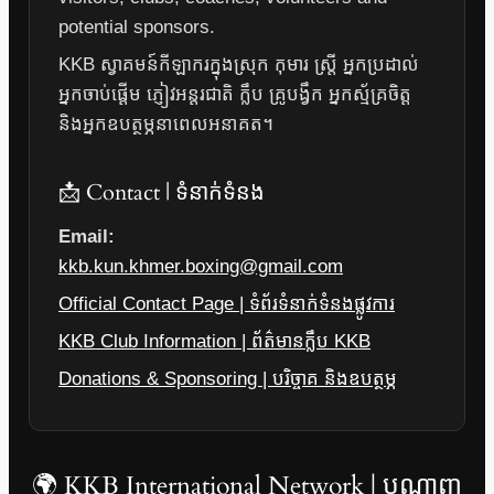
potential sponsors.
KKB ស្វាគមន៍កីឡាករក្នុងស្រុក កុមារ ស្ត្រី អ្នកប្រដាល់
អ្នកចាប់ផ្តើម ភ្ញៀវអន្តរជាតិ ក្លឹប គ្រូបង្វឹក អ្នកស្ម័គ្រចិត្ត
និងអ្នកឧបត្ថម្ភនាពេលអនាគត។
📩 Contact | ទំនាក់ទំនង
Email:
kkb.kun.khmer.boxing@gmail.com
Official Contact Page | ទំព័រទំនាក់ទំនងផ្លូវការ
KKB Club Information | ព័ត៌មានក្លឹប KKB
Donations & Sponsoring | បរិច្ចាគ និងឧបត្ថម្ភ
🌍 KKB International Network | បណ្តាញ