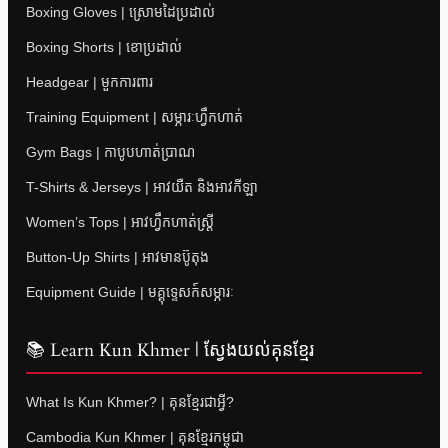
Boxing Gloves | ស្រោមដៃប្រដាល់
Boxing Shorts | ខោប្រដាល់
Headgear | មួកការពារ
Training Equipment | សម្ភារៈហ្វឹកហាត់
Gym Bags | កាបូបហាត់ប្រាណ
T-Shirts & Jerseys | អាវយឺត និងអាវកីឡា
Women’s Tops | អាវហ្វឹកហាត់ស្ត្រី
Button-Up Shirts | អាវមានប៊ូតុង
Equipment Guide | មគ្គុទ្ទេសក៍សម្ភារៈ
📚 Learn Kun Khmer | ស្វែងយល់គុនខ្មែរ
What Is Kun Khmer? | គុនខ្មែរជាអ្វី?
Cambodia Kun Khmer | គុនខ្មែរកម្ពុជា