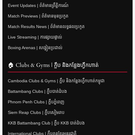
Event Updates | ព័ត៌មានព្រឹត្តិការណ៍
Match Previews | ព័ត៌មានមុនប្រកួត
Match Results News | ព័ត៌មានលទ្ធផលប្រកួត
Live Streaming | ការផ្សាយផ្ទាល់
Boxing Arenas | សង្វៀនប្រដាល់
🏠 Clubs & Gyms | ក្លឹប និងកន្លែងហ្វឹកហាត់
Cambodia Clubs & Gyms | ក្លឹប និងកន្លែងហ្វឹកហាត់កម្ពុជា
Battambang Clubs | ក្លឹបបាត់ដំបង
Phnom Penh Clubs | ក្លឹបភ្នំពេញ
Siem Reap Clubs | ក្លឹបសៀមរាប
KKB Battambang Club | ក្លឹប KKB បាត់ដំបង
International Clubs | ក្លឹបគុនខ្មែរអន្តរជាតិ