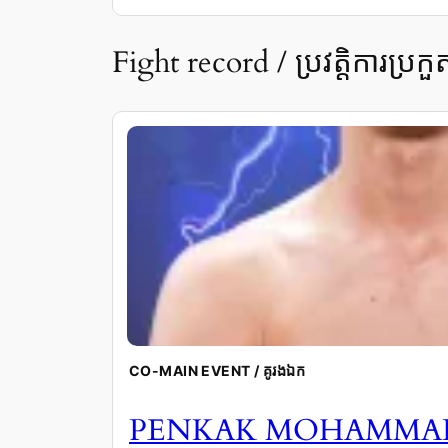
Fight record / ប្រវត្តិការប្រកួ
CO-MAIN EVENT / គូរងឯក
PENKAK MOHAMM