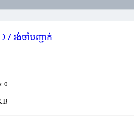
/ រង់ចាំបញ្ជាក់
AD
់: 0
KKB