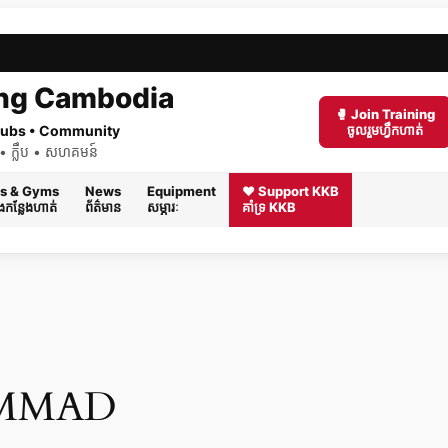
ng Cambodia
🥊 Join Training
 Clubs • Community
ចូលរួមហ្វឹកហាត់
ត់ • ក្លឹប • សហគមន៍
s & Gyms
News
Equipment
❤️ Support KKB
និងកន្លែងហាត់
ព័ត៌មាន
សម្ភារៈ
គាំទ្រ KKB
MMAD