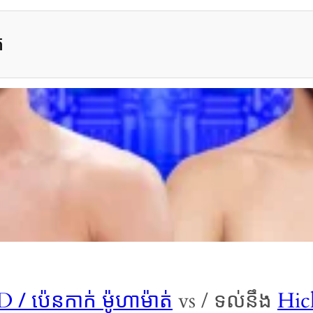
ត
/ ប៉េនកាក់ ម៉ូហាម៉ាត់
AD
vs / ទល់នឹង
Hic