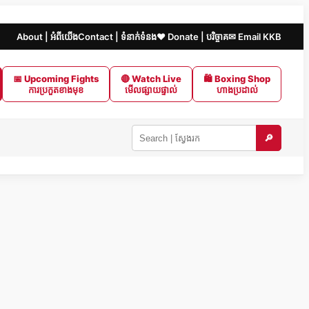
About | អំពីយើង
Contact | ទំនាក់ទំនង
❤️ Donate | បរិច្ចាគ
✉ Email KKB
📅 Upcoming Fights
🔴 Watch Live
🛍 Boxing Shop
ការប្រកួតខាងមុខ
មើលផ្សាយផ្ទាល់
ហាងប្រដាល់
🔎
Search
KKB
|
ស្វែងរក
ក្នុង
KKB