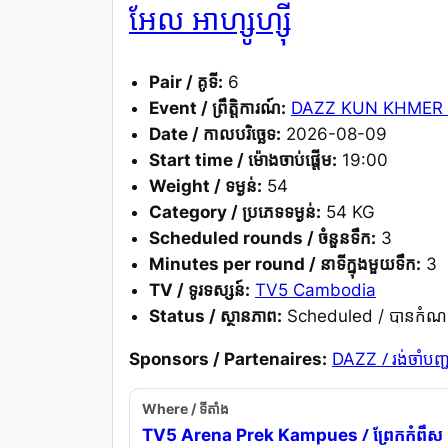
អែល អាហ្សូហ្ស៊ី
Pair / គូទី:
6
Event / ព្រឹត្តិការណ៍:
DAZZ KUN KHMER 
Date / កាលបរិច្ឆេទ:
2026-08-09
Start time / ម៉ោងចាប់ផ្តើម:
19:00
Weight / ទម្ងន់:
54
Category / ប្រភេទទម្ងន់:
54 KG
Scheduled rounds / ចំនួនទឹក:
3
Minutes per round / នាទីក្នុងមួយទឹក:
3
TV / ទូរទស្សន៍:
TV5 Cambodia
Status / ស្ថានភាព:
Scheduled / បានកំណ
/ រង់ចាំបញ្
Sponsors / Partenaires:
DAZZ
Where / ទីតាំង
/ ព្រែកកំពឹស
TV5 Arena Prek Kampues