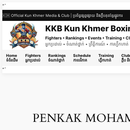
Skip
“`
to
🇰🇭 Official Kun Khmer Media & Club | ប្រព័ន្ធផ្សព្វផ្សាយ និងក្លឹបគុនខ្មែរផ្លូវការ
content
KKB Kun Khmer Boxi
Fighters • Rankings • Events • Training •
អ្នកប្រដាល់ • ចំណាត់ថ្នាក់ • ព្រឹត្តិការណ៍ • ការហ្វឹកហា
Home
Fighters
Rankings
Schedule
Training
Club
ទំព័រដើម
អ្នកប្រដាល់
ចំណាត់ថ្នាក់
កាលវិភាគ
ហ្វឹកហាត់
ក្លឹប 
“`
PENKAK MOHA