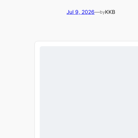
Jul 9, 2026
—
KKB
by