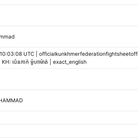
ammad
0:03:08 UTC | officialkunkhmerfederationfightsheetoff
: ប៉េនកាក់ ម៉ូហាម៉ាត់ | exact_english
OHAMMAD