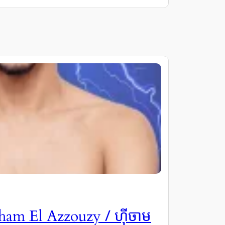
/ ហ៊ីចាម
ham El Azzouzy