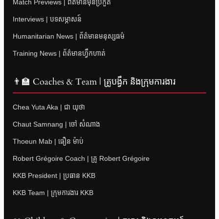
Match Previews | ព័ត៌មានមុនប្រកួត
Interviews | បទសម្ភាសន៍
Humanitarian News | ព័ត៌មានមនុស្សធម៌
Training News | ព័ត៌មានហ្វឹកហាត់
👨‍🏫 Coaches & Team | គ្រូបង្វឹក និងក្រុមការងារ
Chea Yuta Aka | ជា យុថា
Chaut Samnang | ចៅ សំណាង
Thoeun Mab | ធឿន ម៉ាប់
Robert Grégoire Coach | គ្រូ Robert Grégoire
KKB President | ប្រធាន KKB
KKB Team | ក្រុមការងារ KKB