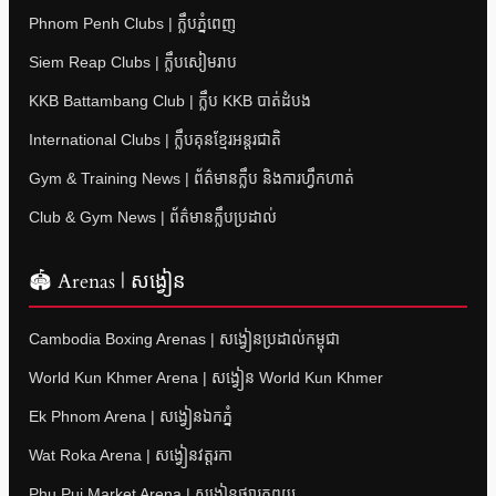
Phnom Penh Clubs | ក្លឹបភ្នំពេញ
Siem Reap Clubs | ក្លឹបសៀមរាប
KKB Battambang Club | ក្លឹប KKB បាត់ដំបង
International Clubs | ក្លឹបគុនខ្មែរអន្តរជាតិ
Gym & Training News | ព័ត៌មានក្លឹប និងការហ្វឹកហាត់
Club & Gym News | ព័ត៌មានក្លឹបប្រដាល់
🏟 Arenas | សង្វៀន
Cambodia Boxing Arenas | សង្វៀនប្រដាល់កម្ពុជា
World Kun Khmer Arena | សង្វៀន World Kun Khmer
Ek Phnom Arena | សង្វៀនឯកភ្នំ
Wat Roka Arena | សង្វៀនវត្តរកា
Phu Pui Market Arena | សង្វៀនផ្សារភូពុយ