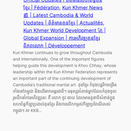
ខ្មែរ | Fédération
, 
Kun Khmer News
📰 | Latest Cambodia & World
Updates | ព័ត៌មានគុនខ្មែរ | Actualités
, 
Kun Khmer World Development 🚀 |
Global Expansion | ការអភិវឌ្ឍគុនខ្មែរ
ពិភពលោក | Développement
Kun Khmer continues to grow throughout Cambodia
and internationally. One of the important figures
helping guide this development is Khov Chhay, whose
leadership within the Kun Khmer Federation represents
an important part of the continuing development of
Cambodia’s traditional martial art. គុនខ្មែរ កំពុងបន្តរីកចម្រើន
ទាំងនៅកម្ពុជា និងលើឆាកអន្តរជាតិ។ មនុស្សសំខាន់ម្នាក់ដែលកំពុងចូល
រួមដឹកនាំការអភិវឌ្ឍនេះ គឺ លោក ខូវ ឆាយ ដែលមានតួនាទីសំខាន់ក្នុង
សហព័ន្ធកីឡាប្រដាល់គុនខ្មែរ និងការលើកកម្ពស់កីឡាប្រពៃណីរបស់
កម្ពុជា។ At KKB…