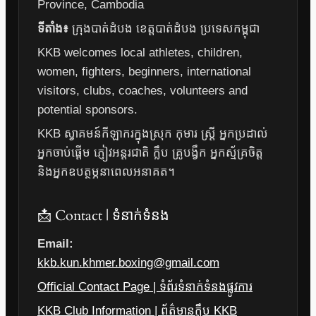
Province, Cambodia
ទីតាំង៖
ក្រុងបាត់ដំបង ខេត្តបាត់ដំបង ប្រទេសកម្ពុជា
KKB welcomes local athletes, children,
women, fighters, beginners, international
visitors, clubs, coaches, volunteers and
potential sponsors.
KKB ស្វាគមន៍កីឡាករក្នុងស្រុក កុមារ ស្ត្រី អ្នកប្រដាល់
អ្នកចាប់ផ្តើម ភ្ញៀវអន្តរជាតិ ក្លឹប គ្រូបង្វឹក អ្នកស្ម័គ្រចិត្ត
និងអ្នកឧបត្ថម្ភនាពេលអនាគត។
📩 Contact | ទំនាក់ទំនង
Email:
kkb.kun.khmer.boxing@gmail.com
Official Contact Page | ទំព័រទំនាក់ទំនងផ្លូវការ
KKB Club Information | ព័ត៌មានក្លឹប KKB