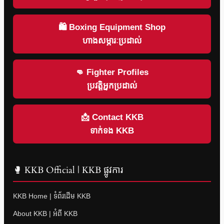
🛍 Boxing Equipment Shop
ហាងសម្ភារៈប្រដាល់
👊 Fighter Profiles
ប្រវត្តិអ្នកប្រដាល់
📩 Contact KKB
ទាក់ទង KKB
🥊 KKB Official | KKB ផ្លូវការ
KKB Home | ទំព័រដើម KKB
About KKB | អំពី KKB