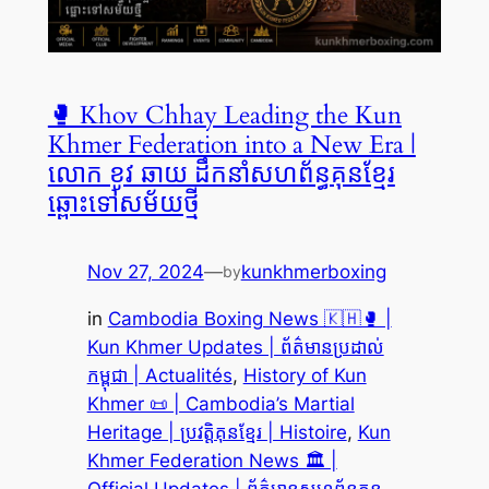
🥊 Khov Chhay Leading the Kun
Khmer Federation into a New Era |
លោក ខូវ ឆាយ ដឹកនាំសហព័ន្ធគុនខ្មែរ
ឆ្ពោះទៅសម័យថ្មី
Nov 27, 2024
—
kunkhmerboxing
by
in
Cambodia Boxing News 🇰🇭🥊 |
Kun Khmer Updates | ព័ត៌មានប្រដាល់
កម្ពុជា | Actualités
, 
History of Kun
Khmer 📜 | Cambodia’s Martial
Heritage | ប្រវត្តិគុនខ្មែរ | Histoire
, 
Kun
Khmer Federation News 🏛️ |
Official Updates | ព័ត៌មានសហព័ន្ធគុន