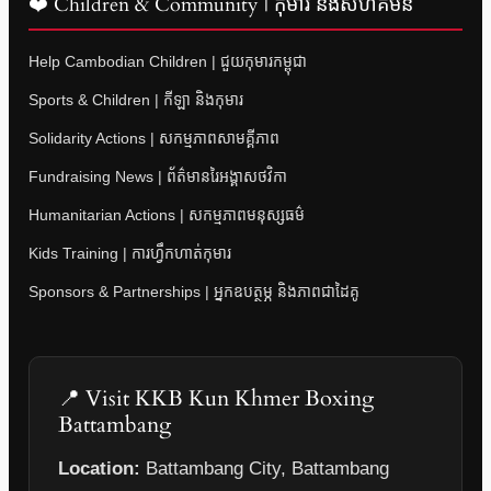
❤️ Children & Community | កុមារ និងសហគមន៍
Help Cambodian Children | ជួយកុមារកម្ពុជា
Sports & Children | កីឡា និងកុមារ
Solidarity Actions | សកម្មភាពសាមគ្គីភាព
Fundraising News | ព័ត៌មានរៃអង្គាសថវិកា
Humanitarian Actions | សកម្មភាពមនុស្សធម៌
Kids Training | ការហ្វឹកហាត់កុមារ
Sponsors & Partnerships | អ្នកឧបត្ថម្ភ និងភាពជាដៃគូ
📍 Visit KKB Kun Khmer Boxing
Battambang
Location:
Battambang City, Battambang