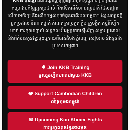
KKB គុនខ្មែរ
គឺជាបណ្តាញផ្សព្វផ្សាយគុនខ្មែរផ្លូវការ ក្លឹបប្រដាល់
គម្រោងអភិវឌ្ឍអ្នកប្រដាល់ និងវេទិកាព័ត៌មានអន្តរជាតិ ដែលផ្តោត
លើការអភិរក្ស និងលើកកម្ពស់ក្បាច់គុនជាតិរបស់កម្ពុជា។ ស្វែងរកប្រវត្តិ
អ្នកប្រដាល់ ចំណាត់ថ្នាក់ កំណត់ត្រាប្រកួត ក្លឹប គ្រូបង្វឹក កម្មវិធីហ្វឹក
ហាត់ ការផ្សាយផ្ទាល់ លទ្ធផល វីដេអូប្រកួតឡើងវិញ សម្ភារៈប្រដាល់
និងព័ត៌មានគុនខ្មែរចុងក្រោយពីបាត់ដំបង ភ្នំពេញ សៀមរាប និងទូទាំង
ប្រទេសកម្ពុជា។
🥊 Join KKB Training
ចូលរួមហ្វឹកហាត់ជាមួយ KKB
❤️ Support Cambodian Children
គាំទ្រកុមារកម្ពុជា
📅 Upcoming Kun Khmer Fights
ការប្រកួតគុនខ្មែរខាងមុខ