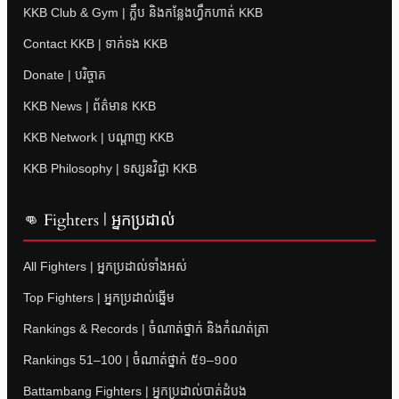
KKB Club & Gym | ក្លឹប និងកន្លែងហ្វឹកហាត់ KKB
Contact KKB | ទាក់ទង KKB
Donate | បរិច្ចាគ
KKB News | ព័ត៌មាន KKB
KKB Network | បណ្តាញ KKB
KKB Philosophy | ទស្សនវិជ្ជា KKB
👊 Fighters | អ្នកប្រដាល់
All Fighters | អ្នកប្រដាល់ទាំងអស់
Top Fighters | អ្នកប្រដាល់ឆ្នើម
Rankings & Records | ចំណាត់ថ្នាក់ និងកំណត់ត្រា
Rankings 51–100 | ចំណាត់ថ្នាក់ ៥១–១០០
Battambang Fighters | អ្នកប្រដាល់បាត់ដំបង