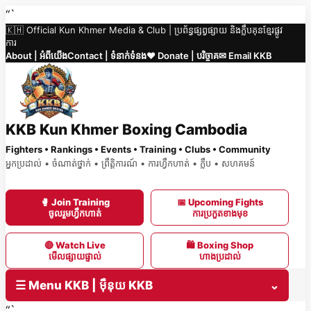
Skip
“`
🇰🇭 Official Kun Khmer Media & Club | ប្រព័ន្ធផ្សព្វផ្សាយ និងក្លឹបគុនខ្មែរផ្លូវ
to
ការ
content
About | អំពីយើង
Contact | ទំនាក់ទំនង
❤️ Donate | បរិច្ចាគ
✉ Email KKB
KKB Kun Khmer Boxing Cambodia
Fighters • Rankings • Events • Training • Clubs • Community
អ្នកប្រដាល់ • ចំណាត់ថ្នាក់ • ព្រឹត្តិការណ៍ • ការហ្វឹកហាត់ • ក្លឹប • សហគមន៍
🥊 Join Training
📅 Upcoming Fights
ចូលរួមហ្វឹកហាត់
ការប្រកួតខាងមុខ
🔴 Watch Live
🛍 Boxing Shop
មើលផ្សាយផ្ទាល់
ហាងប្រដាល់
☰ Menu KKB | ម៉ឺនុយ KKB
⌄
“`