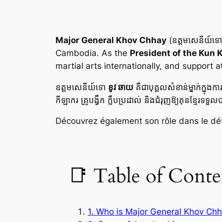
Major General Khov Chhay
(ឧត្តមសេនីយ៍ទ
Cambodia. As the
President of the Kun 
martial arts internationally, and support 
ឧត្តមសេនីយ៍ទោ
ខូវ ឆាយ
គឺជាបុគ្គលសំខាន់ម្នាក់ក្នុងក
កីឡាករ គ្រូបង្វឹក ក្លឹបប្រដាល់ និងជំរុញឱ្យគុនខ្មែរ
Découvrez également son rôle dans le dé
📑 Table of Conten
1. Who is Major General Khov Ch