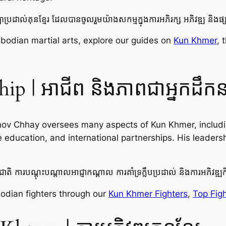
្រដាល់គុនខ្មែរ ដែលបានចូលរួមយ៉ាងសកម្មក្នុងការអភិរក្ស អភិវឌ្ឍ និងផ្សព
odian martial arts, explore our guides on
Kun Khmer
, 
ip | អាជីព និងភាពជាអ្នកដឹកន
hov Chhay oversees many aspects of Kun Khmer, includi
 education, and international partnerships. His leadersh
តិ ការបណ្តុះបណ្តាលអាជ្ញាកណ្តាល ការគាំទ្រក្លឹបប្រដាល់ និងការអភិវឌ្ឍកី
odian fighters through our
Kun Khmer Fighters
,
Top Fig