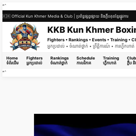
Skip
“`
to
🇰🇭 Official Kun Khmer Media & Club | ប្រព័ន្ធផ្សព្វផ្សាយ និងក្លឹបគុនខ្មែរផ្លូវការ
content
KKB Kun Khmer Boxi
Fighters • Rankings • Events • Training •
អ្នកប្រដាល់ • ចំណាត់ថ្នាក់ • ព្រឹត្តិការណ៍ • ការហ្វឹកហា
Home
Fighters
Rankings
Schedule
Training
Club
ទំព័រដើម
អ្នកប្រដាល់
ចំណាត់ថ្នាក់
កាលវិភាគ
ហ្វឹកហាត់
ក្លឹប 
“`