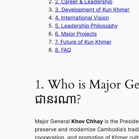
2. Career & Leadership
3. Development of Kun Khmer
4. International Vision
5. Leadership Philosophy
6. Major Projects
7. Future of Kun Khmer
8. FAQ
1. Who is Major Ge
ជានរណា?
Major General
Khov Chhay
is the Presid
preserve and modernize Cambodia’s tradit
cooperation, and promotion of Khmer cultu