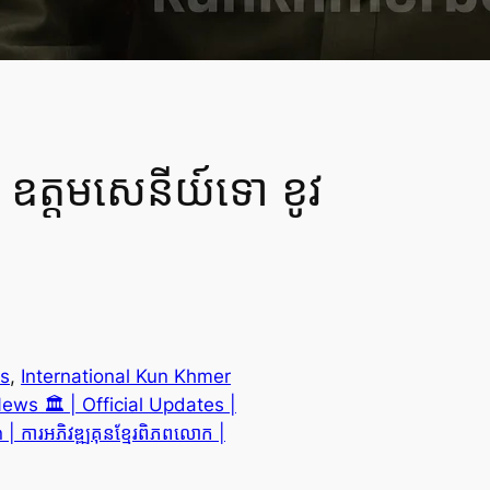
ឧត្តមសេនីយ៍ទោ ខូវ
és
, 
International Kun Khmer
ws 🏛️ | Official Updates |
ារអភិវឌ្ឍគុនខ្មែរពិភពលោក |