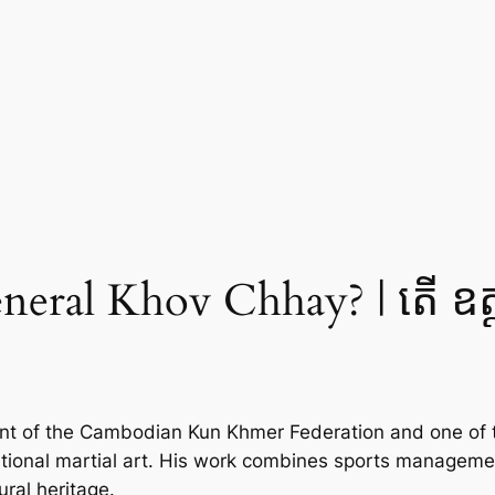
neral Khov Chhay? | តើ ឧត
ent of the Cambodian Kun Khmer Federation and one of 
ional martial art. His work combines sports managemen
ral heritage.