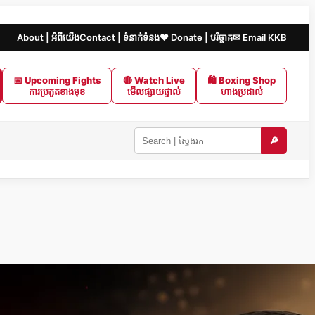
About | អំពីយើង
Contact | ទំនាក់ទំនង
❤️ Donate | បរិច្ចាគ
✉ Email KKB
📅 Upcoming Fights
🔴 Watch Live
🛍 Boxing Shop
ការប្រកួតខាងមុខ
មើលផ្សាយផ្ទាល់
ហាងប្រដាល់
🔎
Search
KKB
|
ស្វែងរក
ក្នុង
KKB