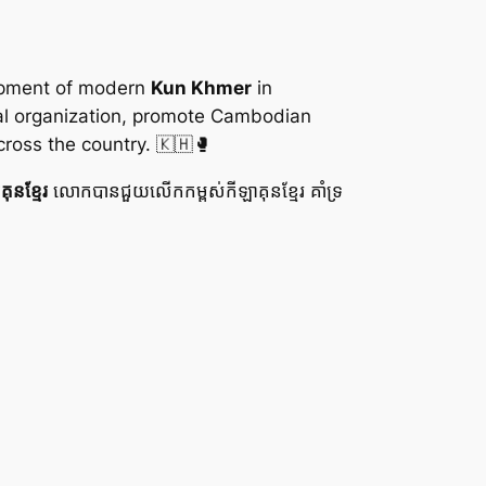
elopment of modern
Kun Khmer
in
nal organization, promote Cambodian
cross the country. 🇰🇭🥊
ុនខ្មែរ
លោកបានជួយលើកកម្ពស់កីឡាគុនខ្មែរ គាំទ្រ