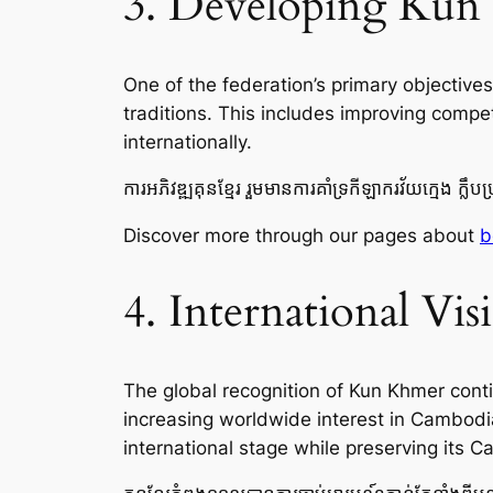
3. Developing Kun Kh
One of the federation’s primary objective
traditions. This includes improving compe
internationally.
ការអភិវឌ្ឍគុនខ្មែរ រួមមានការគាំទ្រកីឡាករវ័យក្មេង ក្លឹបប
Discover more through our pages about
b
4. International Visi
The global recognition of Kun Khmer conti
increasing worldwide interest in Cambodi
international stage while preserving its C