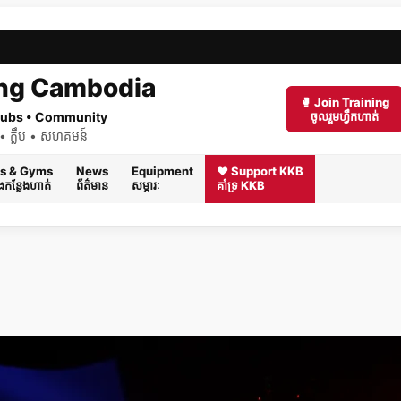
ng Cambodia
🥊 Join Training
 Clubs • Community
ចូលរួមហ្វឹកហាត់
ត់ • ក្លឹប • សហគមន៍
s & Gyms
News
Equipment
❤️ Support KKB
និងកន្លែងហាត់
ព័ត៌មាន
សម្ភារៈ
គាំទ្រ KKB