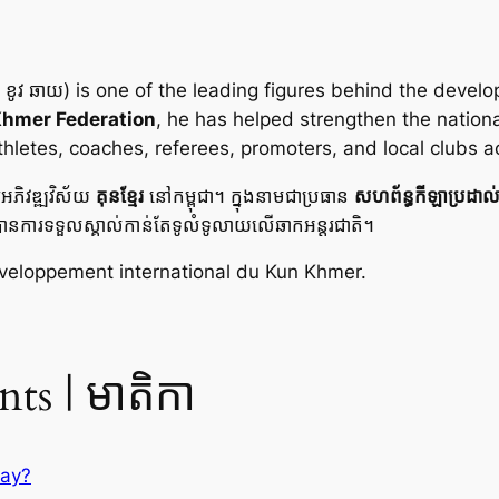
ោ ខូវ ឆាយ) is one of the leading figures behind the dev
Khmer Federation
, he has helped strengthen the natio
athletes, coaches, referees, promoters, and local clubs a
ារអភិវឌ្ឍវិស័យ
គុនខ្មែរ
នៅកម្ពុជា។ ក្នុងនាមជាប្រធាន
សហព័ន្ធកីឡាប្រដាល់គ
ទទួលបានការទទួលស្គាល់កាន់តែទូលំទូលាយលើឆាកអន្តរជាតិ។
veloppement international du Kun Khmer.
ts | មាតិកា
hay?