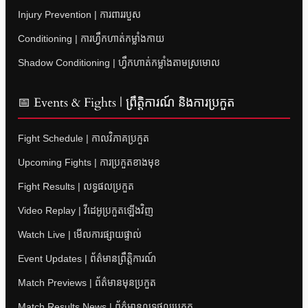
Injury Prevention | ការពាររបួស
Conditioning | ការហ្វឹកហាត់កម្លាំងកាយ
Shadow Conditioning | ហ្វឹកហាត់កម្លាំងតាមស្រមោល
📅 Events & Fights | ព្រឹត្តិការណ៍ និងការប្រកួត
Fight Schedule | កាលវិភាគប្រកួត
Upcoming Fights | ការប្រកួតខាងមុខ
Fight Results | លទ្ធផលប្រកួត
Video Replay | វីដេអូប្រកួតឡើងវិញ
Watch Live | មើលការផ្សាយផ្ទាល់
Event Updates | ព័ត៌មានព្រឹត្តិការណ៍
Match Previews | ព័ត៌មានមុនប្រកួត
Match Results News | ព័ត៌មានលទ្ធផលប្រកួត