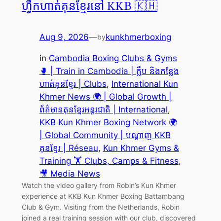
ហ្វឹកហាត់គុនខ្មែរនៅ KKB 🇰🇭
Aug 9, 2026
—
kunkhmerboxing
by
in
Cambodia Boxing Clubs & Gyms
🥊 | Train in Cambodia | ក្លឹប និងកន្លែង
ហាត់គុនខ្មែរ | Clubs
, 
International Kun
Khmer News 🌍 | Global Growth |
ព័ត៌មានគុនខ្មែរអន្តរជាតិ | International
, 
KKB Kun Khmer Boxing Network 🌍
| Global Community | បណ្តាញ KKB
គុនខ្មែរ | Réseau
, 
Kun Khmer Gyms &
Training 🏋️ Clubs, Camps & Fitness
, 
🎥 Media News
Watch the video gallery from Robin’s Kun Khmer
experience at KKB Kun Khmer Boxing Battambang
Club & Gym. Visiting from the Netherlands, Robin
joined a real training session with our club, discovered