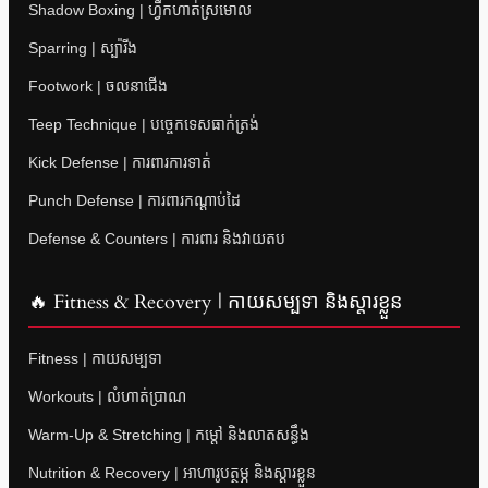
Shadow Boxing | ហ្វឹកហាត់ស្រមោល
Sparring | ស្ប៉ារីង
Footwork | ចលនាជើង
Teep Technique | បច្ចេកទេសធាក់ត្រង់
Kick Defense | ការពារការទាត់
Punch Defense | ការពារកណ្តាប់ដៃ
Defense & Counters | ការពារ និងវាយតប
🔥 Fitness & Recovery | កាយសម្បទា និងស្តារខ្លួន
Fitness | កាយសម្បទា
Workouts | លំហាត់ប្រាណ
Warm-Up & Stretching | កម្តៅ និងលាតសន្ធឹង
Nutrition & Recovery | អាហារូបត្ថម្ភ និងស្តារខ្លួន