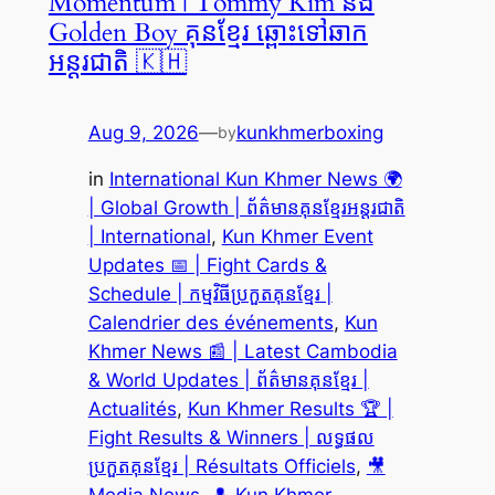
Momentum | Tommy Kim និង
Golden Boy គុនខ្មែរ ឆ្ពោះទៅឆាក
អន្តរជាតិ 🇰🇭
Aug 9, 2026
—
kunkhmerboxing
by
in
International Kun Khmer News 🌍
| Global Growth | ព័ត៌មានគុនខ្មែរអន្តរជាតិ
| International
, 
Kun Khmer Event
Updates 📅 | Fight Cards &
Schedule | កម្មវិធីប្រកួតគុនខ្មែរ |
Calendrier des événements
, 
Kun
Khmer News 📰 | Latest Cambodia
& World Updates | ព័ត៌មានគុនខ្មែរ |
Actualités
, 
Kun Khmer Results 🏆 |
Fight Results & Winners | លទ្ធផល
ប្រកួតគុនខ្មែរ | Résultats Officiels
, 
🎥