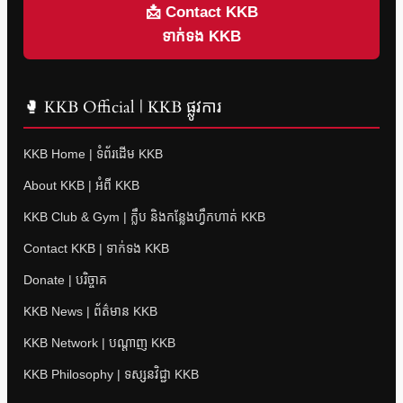
📩 Contact KKB
ទាក់ទង KKB
🥊 KKB Official | KKB ផ្លូវការ
KKB Home | ទំព័រដើម KKB
About KKB | អំពី KKB
KKB Club & Gym | ក្លឹប និងកន្លែងហ្វឹកហាត់ KKB
Contact KKB | ទាក់ទង KKB
Donate | បរិច្ចាគ
KKB News | ព័ត៌មាន KKB
KKB Network | បណ្តាញ KKB
KKB Philosophy | ទស្សនវិជ្ជា KKB