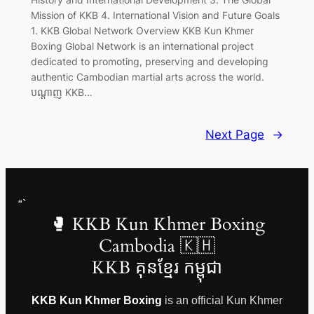
Mission of KKB 4. International Vision and Future Goals
1. KKB Global Network Overview KKB Kun Khmer
Boxing Global Network is an international project
dedicated to promoting, preserving and developing
authentic Cambodian martial arts across the world.
បណ្តាញ KKB…
Next Page
→
“`
🥊 KKB Kun Khmer Boxing
Cambodia 🇰🇭
KKB គុនខ្មែរ កម្ពុជា
KKB Kun Khmer Boxing
is an official Kun Khmer