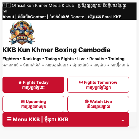
🇰🇭 Official Kun Khmer Media & Club | ប្រព័ន្ធផ្សព្វផ្សាយ និងក្លឹបគុនខ្មែរផ្លូវ
Skip
ការ
to
About | អំពីយើង
Contact | ទំនាក់ទំនង
❤️ Donate | បរិច្ចាគ
✉ Email KKB
content
KKB Kun Khmer Boxing Cambodia
Fighters • Rankings • Today’s Fights • Live • Results • Training
អ្នកប្រដាល់ • ចំណាត់ថ្នាក់ • ការប្រកួតថ្ងៃនេះ • ផ្សាយផ្ទាល់ • លទ្ធផល • ការហ្វឹកហាត់
🔥 Fights Today
⏭ Fights Tomorrow
ការប្រកួតថ្ងៃនេះ
ការប្រកួតថ្ងៃស្អែក
📅 Upcoming
🔴 Watch Live
ការប្រកួតខាងមុខ
មើលផ្សាយផ្ទាល់
☰ Menu KKB | ម៉ឺនុយ KKB
⌄