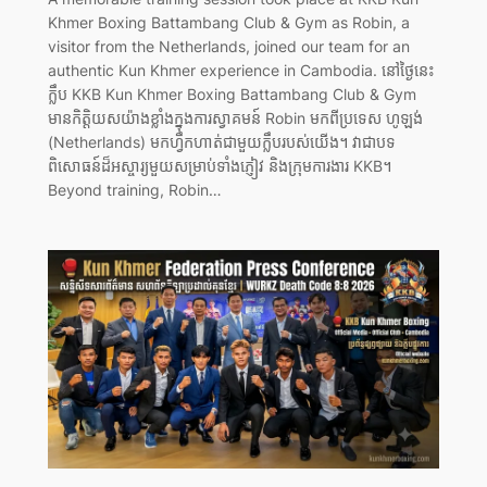
Khmer Boxing Battambang Club & Gym as Robin, a
visitor from the Netherlands, joined our team for an
authentic Kun Khmer experience in Cambodia. នៅថ្ងៃនេះ
ក្លឹប KKB Kun Khmer Boxing Battambang Club & Gym
មានកិត្តិយសយ៉ាងខ្លាំងក្នុងការស្វាគមន៍ Robin មកពីប្រទេស ហូឡង់
(Netherlands) មកហ្វឹកហាត់ជាមួយក្លឹបរបស់យើង។ វាជាបទ
ពិសោធន៍ដ៏អស្ចារ្យមួយសម្រាប់ទាំងភ្ញៀវ និងក្រុមការងារ KKB។
Beyond training, Robin…