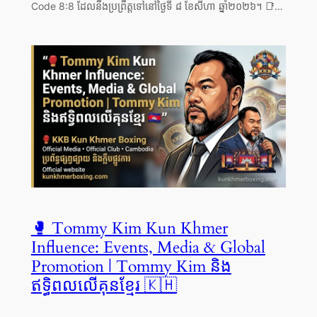
Code 8:8 ដែលនឹងប្រព្រឹត្តទៅនៅថ្ងៃទី ៨ ខែសីហា ឆ្នាំ២០២៦។ 📑…
🥊 Tommy Kim Kun Khmer
Influence: Events, Media & Global
Promotion | Tommy Kim និង
ឥទ្ធិពលលើគុនខ្មែរ 🇰🇭