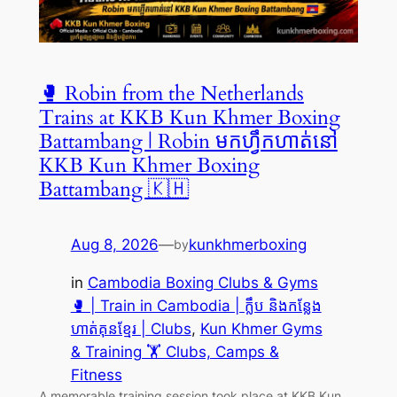
🥊 Robin from the Netherlands
Trains at KKB Kun Khmer Boxing
Battambang | Robin មកហ្វឹកហាត់នៅ
KKB Kun Khmer Boxing
Battambang 🇰🇭
Aug 8, 2026
—
kunkhmerboxing
by
in
Cambodia Boxing Clubs & Gyms
🥊 | Train in Cambodia | ក្លឹប និងកន្លែង
ហាត់គុនខ្មែរ | Clubs
, 
Kun Khmer Gyms
& Training 🏋️ Clubs, Camps &
Fitness
A memorable training session took place at KKB Kun