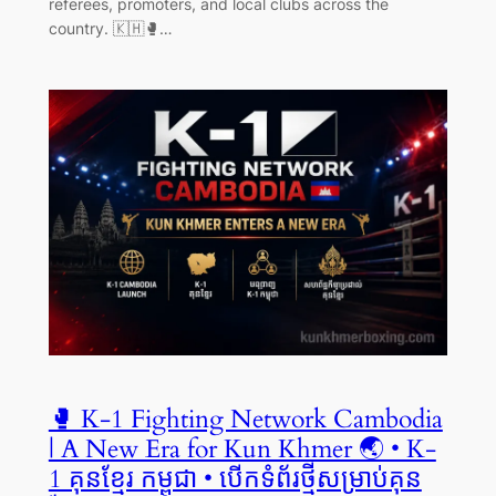
referees, promoters, and local clubs across the
country. 🇰🇭🥊…
🥊 K-1 Fighting Network Cambodia
| A New Era for Kun Khmer 🌏 • K-
1 គុនខ្មែរ កម្ពុជា • បើកទំព័រថ្មីសម្រាប់គុន