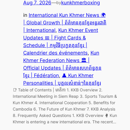
Aug 7, 2026
—
kunkhmerboxing
by
in
International Kun Khmer News 🌍
| Global Growth | ព័ត៌មានគុនខ្មែរអន្តរជាតិ
| International
, 
Kun Khmer Event
Updates 📅 | Fight Cards &
Schedule | កម្មវិធីប្រកួតគុនខ្មែរ |
Calendrier des événements
, 
Kun
Khmer Federation News 🏛️ |
Official Updates | ព័ត៌មានសហព័ន្ធគុន
ខ្មែរ | Fédération
, 
👤 Kun Khmer
Personalities | បុគ្គលសំខាន់ៗនៃគុនខ្មែរ
📑 Table of Contents | មាតិកា 1. KKB Overview 2.
International Meeting in Siem Reap 3. Sports Tourism &
Kun Khmer 4. International Cooperation 5. Benefits for
Cambodia 6. The Future of Kun Khmer 7. KKB Analysis
8. Frequently Asked Questions 1. KKB Overview 🥊 Kun
Khmer is entering a new international era. The recent…