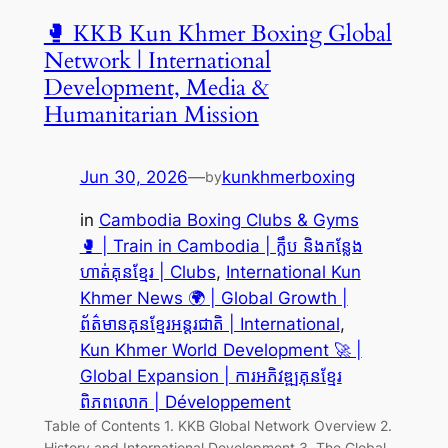
🥊 KKB Kun Khmer Boxing Global
Network | International
Development, Media &
Humanitarian Mission
Jun 30, 2026
—
kunkhmerboxing
by
in
Cambodia Boxing Clubs & Gyms
🥊 | Train in Cambodia | ក្លឹប និងកន្លែង
ហាត់គុនខ្មែរ | Clubs
, 
International Kun
Khmer News 🌍 | Global Growth |
ព័ត៌មានគុនខ្មែរអន្តរជាតិ | International
, 
Kun Khmer World Development 🚀 |
Global Expansion | ការអភិវឌ្ឍគុនខ្មែរ
ពិភពលោក | Développement
Table of Contents 1. KKB Global Network Overview 2.
History and International Development 3. The Global