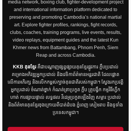
media network, boxing club, fighter-development project
and international information platform dedicated to
preserving and promoting Cambodia’s national martial
art. Explore fighter profiles, rankings, fight records,
clubs, coaches, training programs, live events, results,
video replays, equipment guides and the latest Kun
Khmer news from Battambang, Phnom Penh, Siem
Reap and across Cambodia.
KKB គុនខ្មែរ
គឺជាបណ្តាញផ្សព្វផ្សាយគុនខ្មែរផ្លូវការ ក្លឹបប្រដាល់
គម្រោងអភិវឌ្ឍអ្នកប្រដាល់ និងវេទិកាព័ត៌មានអន្តរជាតិ ដែលផ្តោត
លើការអភិរក្ស និងលើកកម្ពស់ក្បាច់គុនជាតិរបស់កម្ពុជា។ ស្វែងរកប្រវត្តិ
អ្នកប្រដាល់ ចំណាត់ថ្នាក់ កំណត់ត្រាប្រកួត ក្លឹប គ្រូបង្វឹក កម្មវិធីហ្វឹក
ហាត់ ការផ្សាយផ្ទាល់ លទ្ធផល វីដេអូប្រកួតឡើងវិញ សម្ភារៈប្រដាល់
និងព័ត៌មានគុនខ្មែរចុងក្រោយពីបាត់ដំបង ភ្នំពេញ សៀមរាប និងទូទាំង
ប្រទេសកម្ពុជា។