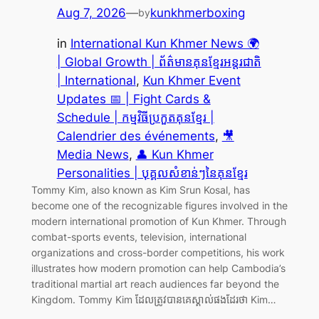
Aug 7, 2026
—
kunkhmerboxing
by
in
International Kun Khmer News 🌍
| Global Growth | ព័ត៌មានគុនខ្មែរអន្តរជាតិ
| International
, 
Kun Khmer Event
Updates 📅 | Fight Cards &
Schedule | កម្មវិធីប្រកួតគុនខ្មែរ |
Calendrier des événements
, 
🎥
Media News
, 
👤 Kun Khmer
Personalities | បុគ្គលសំខាន់ៗនៃគុនខ្មែរ
Tommy Kim, also known as Kim Srun Kosal, has
become one of the recognizable figures involved in the
modern international promotion of Kun Khmer. Through
combat-sports events, television, international
organizations and cross-border competitions, his work
illustrates how modern promotion can help Cambodia’s
traditional martial art reach audiences far beyond the
Kingdom. Tommy Kim ដែលត្រូវបានគេស្គាល់ផងដែរថា Kim…