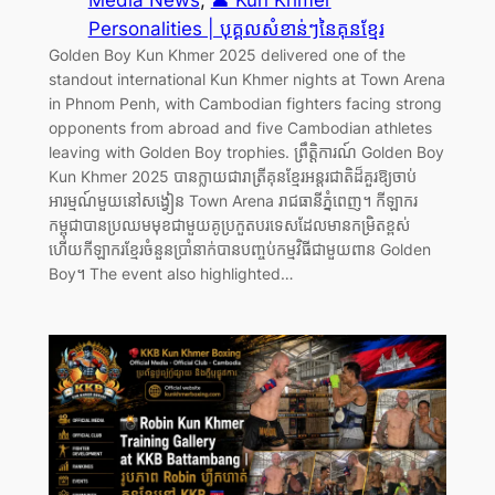
Media News
, 
👤 Kun Khmer
Personalities | បុគ្គលសំខាន់ៗនៃគុនខ្មែរ
Golden Boy Kun Khmer 2025 delivered one of the
standout international Kun Khmer nights at Town Arena
in Phnom Penh, with Cambodian fighters facing strong
opponents from abroad and five Cambodian athletes
leaving with Golden Boy trophies. ព្រឹត្តិការណ៍ Golden Boy
Kun Khmer 2025 បានក្លាយជារាត្រីគុនខ្មែរអន្តរជាតិដ៏គួរឱ្យចាប់
អារម្មណ៍មួយនៅសង្វៀន Town Arena រាជធានីភ្នំពេញ។ កីឡាករ
កម្ពុជាបានប្រឈមមុខជាមួយគូប្រកួតបរទេសដែលមានកម្រិតខ្ពស់
ហើយកីឡាករខ្មែរចំនួនប្រាំនាក់បានបញ្ចប់កម្មវិធីជាមួយពាន Golden
Boy។ The event also highlighted…