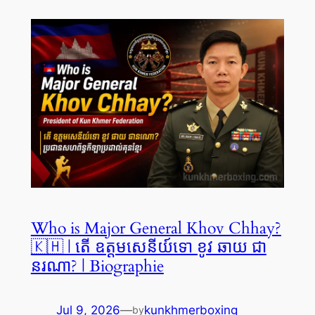
Who is Major General Khov Chhay?
🇰🇭 | តើ ឧត្តមសេនីយ៍ទោ ខូវ ឆាយ ជា
នរណា? | Biographie
Jul 9, 2026
—
kunkhmerboxing
by