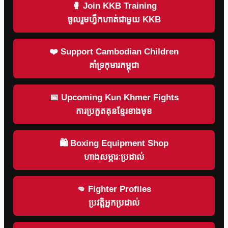
🥊 Join KKB Training
ចូលរួមហ្វឹកហាត់ជាមួយ KKB
❤️ Support Cambodian Children
គាំទ្រកុមារកម្ពុជា
📅 Upcoming Kun Khmer Fights
ការប្រកួតគុនខ្មែរខាងមុខ
🛍 Boxing Equipment Shop
ហាងសម្ភារៈប្រដាល់
👊 Fighter Profiles
ប្រវត្តិអ្នកប្រដាល់