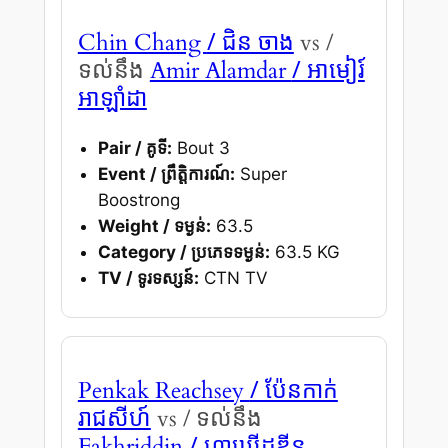
/ ជិន ចាង
Chin Chang
vs /
/ អាមៀរ៍
ទល់នឹង
Amir Alamdar
អាឡាំដា
Pair / គូទី:
Bout 3
Event / ព្រឹត្តិការណ៍:
Super
Boostrong
Weight / ទម្ងន់:
63.5
Category / ប្រភេទទម្ងន់:
63.5 KG
TV / ទូរទស្សន៍:
CTN TV
/ ប៉ែនកាក់
Penkak Reachsey
រាជសីហ៍
vs / ទល់នឹង
/ ហ្វាឃ្រីដឌីន
Fakhriddin