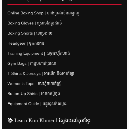
Online Boxing Shop | ហាងប្រដាល់អនឡាញ
Boxing Gloves | ស្រោមដៃប្រដាល់
Boxing Shorts | ខោប្រដាល់
Headgear | មួកការពារ
Training Equipment | សម្ភារៈហ្វឹកហាត់
Gym Bags | កាបូបហាត់ប្រាណ
T-Shirts & Jerseys | អាវយឺត និងអាវកីឡា
Women’s Tops | អាវហ្វឹកហាត់ស្ត្រី
Button-Up Shirts | អាវមានប៊ូតុង
Equipment Guide | មគ្គុទ្ទេសក៍សម្ភារៈ
📚 Learn Kun Khmer | ស្វែងយល់គុនខ្មែរ