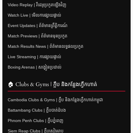
Video Replay | វីដេអូប្រកួតឡើងវិញ
Watch Live | មើលការផ្សាយផ្ទាល់
Event Updates | ព័ត៌មានព្រឹត្តិការណ៍
Match Previews | ព័ត៌មានមុនប្រកួត
Match Results News | ព័ត៌មានលទ្ធផលប្រកួត
Live Streaming | ការផ្សាយផ្ទាល់
Boxing Arenas | សង្វៀនប្រដាល់
🏠 Clubs & Gyms | ក្លឹប និងកន្លែងហ្វឹកហាត់
Cambodia Clubs & Gyms | ក្លឹប និងកន្លែងហ្វឹកហាត់កម្ពុជា
Battambang Clubs | ក្លឹបបាត់ដំបង
Phnom Penh Clubs | ក្លឹបភ្នំពេញ
Siem Reap Clubs | ក្លឹបសៀមរាប