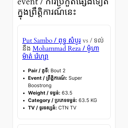
event / ការប្រកួតផ្សេងទៀត
ក្នុងព្រឹត្តិការណ៍នេះ
/ ពុទ្ធ សំបូរ
Put Sambo
vs / ទល់
/ ម៉ូហា
នឹង
Mohammad Reza
ម៉ាត់ រ៉េហ្សា
Pair / គូទី:
Bout 2
Event / ព្រឹត្តិការណ៍:
Super
Boostrong
Weight / ទម្ងន់:
63.5
Category / ប្រភេទទម្ងន់:
63.5 KG
TV / ទូរទស្សន៍:
CTN TV