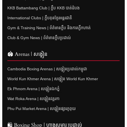
KKB Battambang Club | ក្លឹប KKB បាត់ដំបង
International Clubs | ក្លឹបគុនខ្មែរអន្តរជាតិ
Gym & Training News | ព័ត៌មានក្លឹប និងការហ្វឹកហាត់
Club & Gym News | ព័ត៌មានក្លឹបប្រដាល់
🏟 Arenas | សង្វៀន
Cambodia Boxing Arenas | សង្វៀនប្រដាល់កម្ពុជា
World Kun Khmer Arena | សង្វៀន World Kun Khmer
Ek Phnom Arena | សង្វៀនឯកភ្នំ
Wat Roka Arena | សង្វៀនវត្តរកា
Phu Pui Market Arena | សង្វៀនផ្សារភូពុយ
🛍 Boxing Shop | ហាងសម្ភារៈប្រដាល់