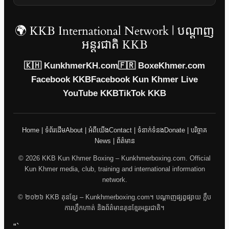
🌍 KKB International Network | បណ្តាញ
អន្តរជាតិ KKB
🇰🇭 KunkhmerKH.com
🇫🇷 BoxeKhmer.com
Facebook KKB
Facebook Kun Khmer Live
YouTube KKB
TikTok KKB
Home | ទំព័រដើម
About | អំពីយើង
Contact | ទំនាក់ទំនង
Donate | បរិច្ចាគ
News | ព័ត៌មាន
© 2026 KKB Kun Khmer Boxing – Kunkhmerboxing.com. Official
Kun Khmer media, club, training and international information
network.
© ២០២៦ KKB គុនខ្មែរ – Kunkhmerboxing.com។ បណ្តាញផ្សព្វផ្សាយ ក្លឹប
ការហ្វឹកហាត់ និងព័ត៌មានគុនខ្មែរអន្តរជាតិ។
“`