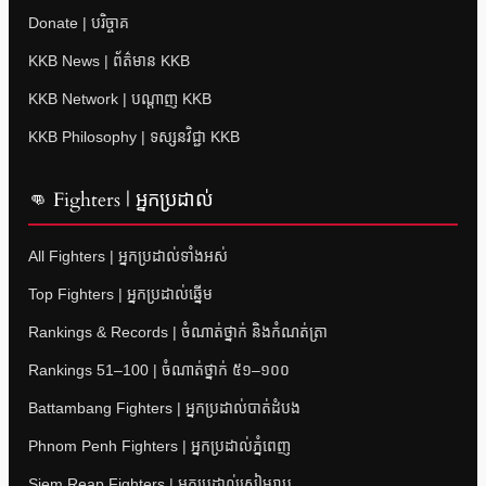
Donate | បរិច្ចាគ
KKB News | ព័ត៌មាន KKB
KKB Network | បណ្តាញ KKB
KKB Philosophy | ទស្សនវិជ្ជា KKB
👊 Fighters | អ្នកប្រដាល់
All Fighters | អ្នកប្រដាល់ទាំងអស់
Top Fighters | អ្នកប្រដាល់ឆ្នើម
Rankings & Records | ចំណាត់ថ្នាក់ និងកំណត់ត្រា
Rankings 51–100 | ចំណាត់ថ្នាក់ ៥១–១០០
Battambang Fighters | អ្នកប្រដាល់បាត់ដំបង
Phnom Penh Fighters | អ្នកប្រដាល់ភ្នំពេញ
Siem Reap Fighters | អ្នកប្រដាល់សៀមរាប