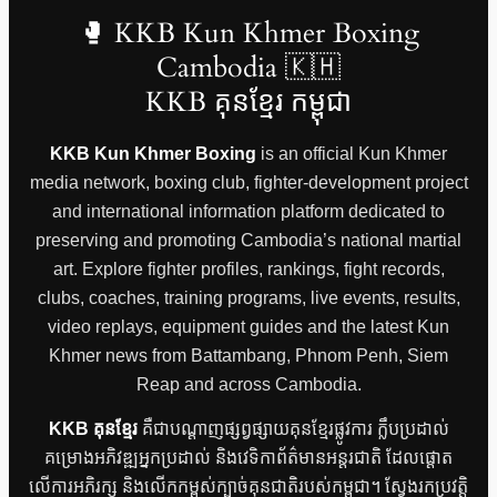
“`
🥊 KKB Kun Khmer Boxing
Cambodia 🇰🇭
KKB គុនខ្មែរ កម្ពុជា
KKB Kun Khmer Boxing
is an official Kun Khmer
media network, boxing club, fighter-development project
and international information platform dedicated to
preserving and promoting Cambodia’s national martial
art. Explore fighter profiles, rankings, fight records,
clubs, coaches, training programs, live events, results,
video replays, equipment guides and the latest Kun
Khmer news from Battambang, Phnom Penh, Siem
Reap and across Cambodia.
KKB គុនខ្មែរ
គឺជាបណ្តាញផ្សព្វផ្សាយគុនខ្មែរផ្លូវការ ក្លឹបប្រដាល់
គម្រោងអភិវឌ្ឍអ្នកប្រដាល់ និងវេទិកាព័ត៌មានអន្តរជាតិ ដែលផ្តោត
លើការអភិរក្ស និងលើកកម្ពស់ក្បាច់គុនជាតិរបស់កម្ពុជា។ ស្វែងរកប្រវត្តិ