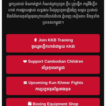
អ្នកប្រដាល់ ចំណាត់ថ្នាក់ កំណត់ត្រាប្រកួត ក្លឹប គ្រូបង្វឹក កម្មវិធីហ្វឹក
ហាត់ ការផ្សាយផ្ទាល់ លទ្ធផល វីដេអូប្រកួតឡើងវិញ សម្ភារៈប្រដាល់
និងព័ត៌មានគុនខ្មែរចុងក្រោយពីបាត់ដំបង ភ្នំពេញ សៀមរាប និងទូទាំង
ប្រទេសកម្ពុជា។
🥊 Join KKB Training
ចូលរួមហ្វឹកហាត់ជាមួយ KKB
❤️ Support Cambodian Children
គាំទ្រកុមារកម្ពុជា
📅 Upcoming Kun Khmer Fights
ការប្រកួតគុនខ្មែរខាងមុខ
🛍 Boxing Equipment Shop