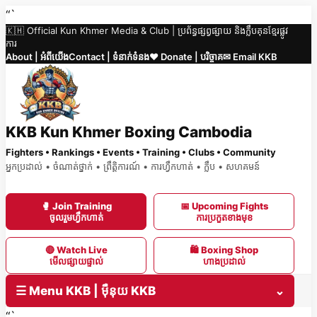
Skip
“`
🇰🇭 Official Kun Khmer Media & Club | ប្រព័ន្ធផ្សព្វផ្សាយ និងក្លឹបគុនខ្មែរផ្លូវ
to
ការ
content
About | អំពីយើង
Contact | ទំនាក់ទំនង
❤️ Donate | បរិច្ចាគ
✉ Email KKB
KKB Kun Khmer Boxing Cambodia
Fighters • Rankings • Events • Training • Clubs • Community
អ្នកប្រដាល់ • ចំណាត់ថ្នាក់ • ព្រឹត្តិការណ៍ • ការហ្វឹកហាត់ • ក្លឹប • សហគមន៍
🥊 Join Training
📅 Upcoming Fights
ចូលរួមហ្វឹកហាត់
ការប្រកួតខាងមុខ
🔴 Watch Live
🛍 Boxing Shop
មើលផ្សាយផ្ទាល់
ហាងប្រដាល់
☰ Menu KKB | ម៉ឺនុយ KKB
⌄
“`