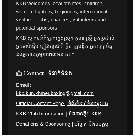
KKB welcomes local athletes, children,
women, fighters, beginners, international
visitors, clubs, coaches, volunteers and
potential sponsors.
KKB ស្វាគមន៍កីឡាករក្នុងស្រុក កុមារ ស្ត្រី អ្នកប្រដាល់
អ្នកចាប់ផ្តើម ភ្ញៀវអន្តរជាតិ ក្លឹប គ្រូបង្វឹក អ្នកស្ម័គ្រចិត្ត
និងអ្នកឧបត្ថម្ភនាពេលអនាគត។
📩 Contact | ទំនាក់ទំនង
Email:
kkb.kun.khmer.boxing@gmail.com
Official Contact Page | ទំព័រទំនាក់ទំនងផ្លូវការ
KKB Club Information | ព័ត៌មានក្លឹប KKB
Donations & Sponsoring | បរិច្ចាគ និងឧបត្ថម្ភ