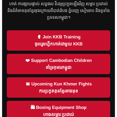
ហាត់ ការផ្សាយផ្ទាល់ លទ្ធផល វីដេអូប្រកួតឡើងវិញ សម្ភារៈប្រដាល់
និងព័ត៌មានគុនខ្មែរចុងក្រោយពីបាត់ដំបង ភ្នំពេញ សៀមរាប និងទូទាំង
ប្រទេសកម្ពុជា។
🥊 Join KKB Training
ចូលរួមហ្វឹកហាត់ជាមួយ KKB
❤️ Support Cambodian Children
គាំទ្រកុមារកម្ពុជា
📅 Upcoming Kun Khmer Fights
ការប្រកួតគុនខ្មែរខាងមុខ
🛍 Boxing Equipment Shop
ហាងសម្ភារៈប្រដាល់