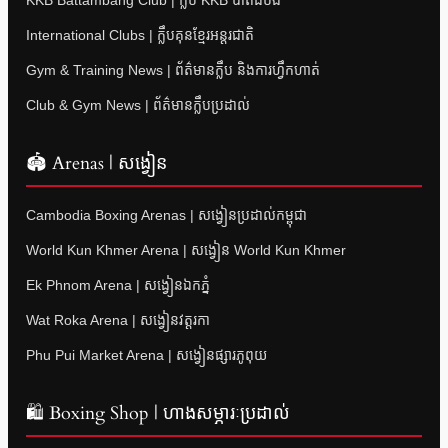
KKB Battambang Club | ក្លឹប KKB បាត់ដំបង
International Clubs | ក្លឹបគុនខ្មែរអន្តរជាតិ
Gym & Training News | ព័ត៌មានក្លឹប និងការហ្វឹកហាត់
Club & Gym News | ព័ត៌មានក្លឹបប្រដាល់
🏟 Arenas | សង្វៀន
Cambodia Boxing Arenas | សង្វៀនប្រដាល់កម្ពុជា
World Kun Khmer Arena | សង្វៀន World Kun Khmer
Ek Phnom Arena | សង្វៀនឯកភ្នំ
Wat Roka Arena | សង្វៀនវត្តរកា
Phu Pui Market Arena | សង្វៀនផ្សារភូពុយ
🛍 Boxing Shop | ហាងសម្ភារៈប្រដាល់