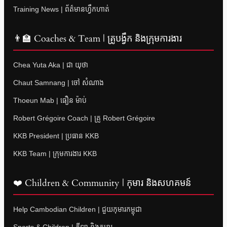
Training News | ព័ត៌មានហ្វឹកហាត់
👨‍🏫 Coaches & Team | គ្រូបង្វឹក និងក្រុមការងារ
Chea Yuta Aka | ជា យុថា
Chaut Samnang | ចៅ សំណាង
Thoeun Mab | ធឿន ម៉ាប់
Robert Grégoire Coach | គ្រូ Robert Grégoire
KKB President | ប្រធាន KKB
KKB Team | ក្រុមការងារ KKB
❤️ Children & Community | កុមារ និងសហគមន៍
Help Cambodian Children | ជួយកុមារកម្ពុជា