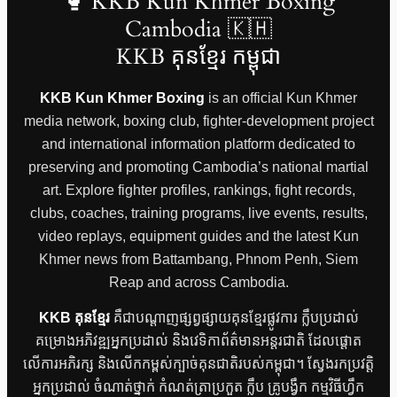
🥊 KKB Kun Khmer Boxing
Cambodia 🇰🇭
KKB គុនខ្មែរ កម្ពុជា
KKB Kun Khmer Boxing
is an official Kun Khmer
media network, boxing club, fighter-development project
and international information platform dedicated to
preserving and promoting Cambodia’s national martial
art. Explore fighter profiles, rankings, fight records,
clubs, coaches, training programs, live events, results,
video replays, equipment guides and the latest Kun
Khmer news from Battambang, Phnom Penh, Siem
Reap and across Cambodia.
KKB គុនខ្មែរ
គឺជាបណ្តាញផ្សព្វផ្សាយគុនខ្មែរផ្លូវការ ក្លឹបប្រដាល់
គម្រោងអភិវឌ្ឍអ្នកប្រដាល់ និងវេទិកាព័ត៌មានអន្តរជាតិ ដែលផ្តោត
លើការអភិរក្ស និងលើកកម្ពស់ក្បាច់គុនជាតិរបស់កម្ពុជា។ ស្វែងរកប្រវត្តិ
អ្នកប្រដាល់ ចំណាត់ថ្នាក់ កំណត់ត្រាប្រកួត ក្លឹប គ្រូបង្វឹក កម្មវិធីហ្វឹក