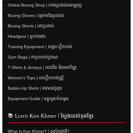
Online Boxing Shop | ហាងប្រដាល់អនឡាញ
Boxing Gloves | ស្រោមដៃប្រដាល់
Boxing Shorts | ខោប្រដាល់
Headgear | មួកការពារ
Training Equipment | សម្ភារៈហ្វឹកហាត់
Gym Bags | កាបូបហាត់ប្រាណ
T-Shirts & Jerseys | អាវយឺត និងអាវកីឡា
Women’s Tops | អាវហ្វឹកហាត់ស្ត្រី
Button-Up Shirts | អាវមានប៊ូតុង
Equipment Guide | មគ្គុទ្ទេសក៍សម្ភារៈ
📚 Learn Kun Khmer | ស្វែងយល់គុនខ្មែរ
What Is Kun Khmer? | គុនខ្មែរជាអ្វី?