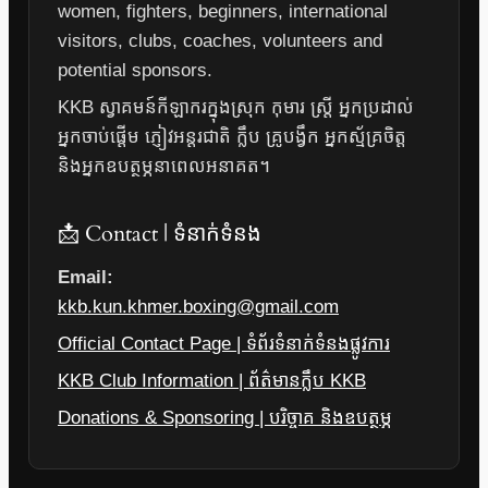
women, fighters, beginners, international
visitors, clubs, coaches, volunteers and
potential sponsors.
KKB ស្វាគមន៍កីឡាករក្នុងស្រុក កុមារ ស្ត្រី អ្នកប្រដាល់
អ្នកចាប់ផ្តើម ភ្ញៀវអន្តរជាតិ ក្លឹប គ្រូបង្វឹក អ្នកស្ម័គ្រចិត្ត
និងអ្នកឧបត្ថម្ភនាពេលអនាគត។
📩 Contact | ទំនាក់ទំនង
Email:
kkb.kun.khmer.boxing@gmail.com
Official Contact Page | ទំព័រទំនាក់ទំនងផ្លូវការ
KKB Club Information | ព័ត៌មានក្លឹប KKB
Donations & Sponsoring | បរិច្ចាគ និងឧបត្ថម្ភ