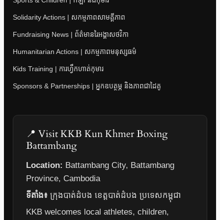
Sports & Children | កីឡា និងកុមារ
Solidarity Actions | សកម្មភាពសាមគ្គីភាព
Fundraising News | ព័ត៌មានរៃអង្គាសថវិកា
Humanitarian Actions | សកម្មភាពមនុស្សធម៌
Kids Training | ការហ្វឹកហាត់កុមារ
Sponsors & Partnerships | អ្នកឧបត្ថម្ភ និងភាពជាដៃគូ
📍 Visit KKB Kun Khmer Boxing
Battambang
Location:
Battambang City, Battambang
Province, Cambodia
ទីតាំង៖
ក្រុងបាត់ដំបង ខេត្តបាត់ដំបង ប្រទេសកម្ពុជា
KKB welcomes local athletes, children,