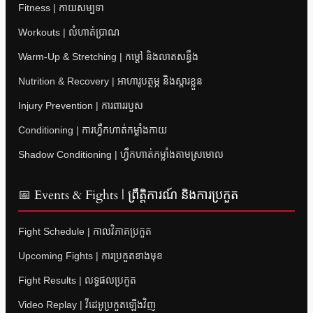
Fitness | កាយសម្បទា
Workouts | លំហាត់ប្រាណ
Warm-Up & Stretching | កម្តៅ និងលាតសន្ធឹង
Nutrition & Recovery | អាហារូបត្ថម្ភ និងស្តារខ្លួន
Injury Prevention | ការពាររបួស
Conditioning | ការហ្វឹកហាត់កម្លាំងកាយ
Shadow Conditioning | ហ្វឹកហាត់កម្លាំងតាមស្រមោល
📅 Events & Fights | ព្រឹត្តិការណ៍ និងការប្រកួត
Fight Schedule | កាលវិភាគប្រកួត
Upcoming Fights | ការប្រកួតខាងមុខ
Fight Results | លទ្ធផលប្រកួត
Video Replay | វីដេអូប្រកួតឡើងវិញ