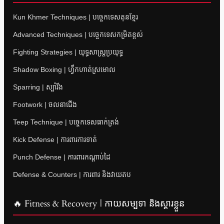
Kun Khmer Techniques | បច្ចេកទេសគុនខ្មែរ
Advanced Techniques | បច្ចេកទេសកម្រិតខ្ពស់
Fighting Strategies | យុទ្ធសាស្ត្រប្រយុទ្ធ
Shadow Boxing | ហ្វឹកហាត់ស្រមោល
Sparring | ស្ប៉ារីង
Footwork | ចលនាជើង
Teep Technique | បច្ចេកទេសធាក់ត្រង់
Kick Defense | ការពារការទាត់
Punch Defense | ការពារកណ្តាប់ដៃ
Defense & Counters | ការពារ និងវាយតប
🔥 Fitness & Recovery | កាយសម្បទា និងស្តារខ្លួន