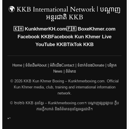
🌍 KKB International Network | បណ្តាញ
អន្តរជាតិ KKB
🇰🇭 KunkhmerKH.com
🇫🇷 BoxeKhmer.com
Facebook KKB
Facebook Kun Khmer Live
YouTube KKB
TikTok KKB
Home | ទំព័រដើម
About | អំពីយើង
Contact | ទំនាក់ទំនង
Donate | បរិច្ចាគ
News | ព័ត៌មាន
© 2026 KKB Kun Khmer Boxing – Kunkhmerboxing.com. Official
Kun Khmer media, club, training and international information
network.
© ២០២៦ KKB គុនខ្មែរ – Kunkhmerboxing.com។ បណ្តាញផ្សព្វផ្សាយ ក្លឹប
ការហ្វឹកហាត់ និងព័ត៌មានគុនខ្មែរអន្តរជាតិ។
“`