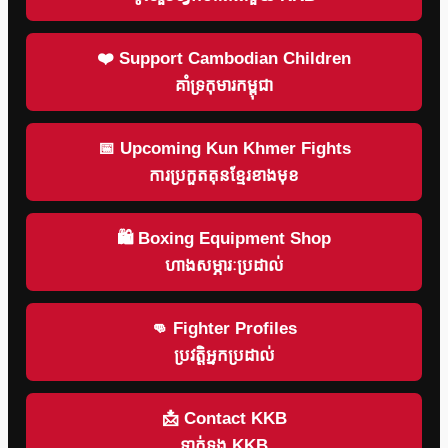
❤️ Support Cambodian Children
គាំទ្រកុមារកម្ពុជា
📅 Upcoming Kun Khmer Fights
ការប្រកួតគុនខ្មែរខាងមុខ
🛍 Boxing Equipment Shop
ហាងសម្ភារៈប្រដាល់
👊 Fighter Profiles
ប្រវត្តិអ្នកប្រដាល់
📩 Contact KKB
ទាក់ទង KKB