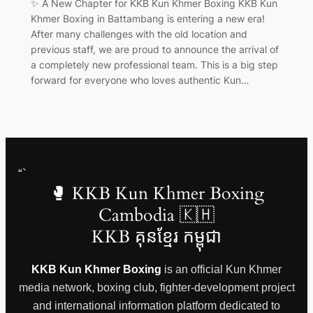
✨ A New Chapter for KKB Kun Khmer Boxing KKB Kun
Khmer Boxing in Battambang is entering a new era!
After many challenges with the old location and
previous staff, we are proud to announce the arrival of
a completely new professional team. This is a big step
forward for everyone who loves authentic Kun…
“`
🥊 KKB Kun Khmer Boxing
Cambodia 🇰🇭
KKB គុនខ្មែរ កម្ពុជា
KKB Kun Khmer Boxing
is an official Kun Khmer
media network, boxing club, fighter-development project
and international information platform dedicated to