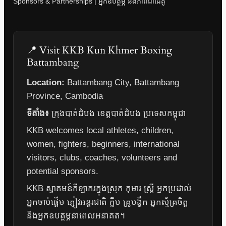
Sponsors & Partnerships | អ្នកឧបត្ថម្ភ និងភាពជាដៃគូ
📍 Visit KKB Kun Khmer Boxing
Battambang
Location:
Battambang City, Battambang
Province, Cambodia
ទីតាំង៖
ក្រុងបាត់ដំបង ខេត្តបាត់ដំបង ប្រទេសកម្ពុជា
KKB welcomes local athletes, children,
women, fighters, beginners, international
visitors, clubs, coaches, volunteers and
potential sponsors.
KKB ស្វាគមន៍កីឡាករក្នុងស្រុក កុមារ ស្ត្រី អ្នកប្រដាល់
អ្នកចាប់ផ្តើម ភ្ញៀវអន្តរជាតិ ក្លឹប គ្រូបង្វឹក អ្នកស្ម័គ្រចិត្ត
និងអ្នកឧបត្ថម្ភនាពេលអនាគត។