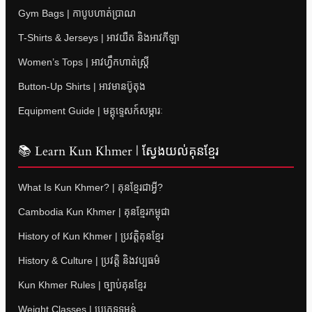
Gym Bags | កាបូបហាត់ប្រាណ
T-Shirts & Jerseys | អាវយឺត និងអាវកីឡា
Women’s Tops | អាវហ្វឹកហាត់ស្ត្រី
Button-Up Shirts | អាវមានប៊ូតុង
Equipment Guide | មគ្គុទ្ទេសក៍សម្ភារៈ
📚 Learn Kun Khmer | ស្វែងយល់គុនខ្មែរ
What Is Kun Khmer? | គុនខ្មែរជាអ្វី?
Cambodia Kun Khmer | គុនខ្មែរកម្ពុជា
History of Kun Khmer | ប្រវត្តិគុនខ្មែរ
History & Culture | ប្រវត្តិ និងវប្បធម៌
Kun Khmer Rules | ច្បាប់គុនខ្មែរ
Weight Classes | ប្រភេទទម្ងន់