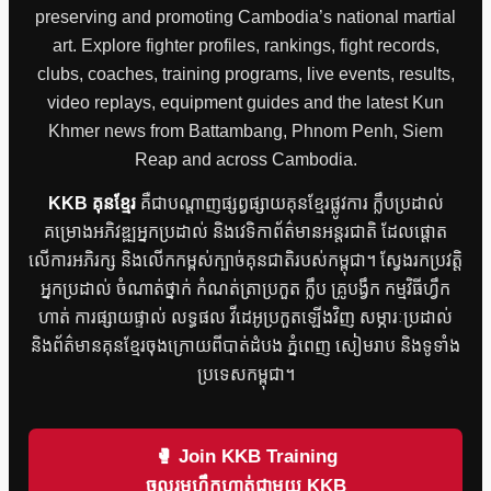
preserving and promoting Cambodia’s national martial
art. Explore fighter profiles, rankings, fight records,
clubs, coaches, training programs, live events, results,
video replays, equipment guides and the latest Kun
Khmer news from Battambang, Phnom Penh, Siem
Reap and across Cambodia.
KKB គុនខ្មែរ
គឺជាបណ្តាញផ្សព្វផ្សាយគុនខ្មែរផ្លូវការ ក្លឹបប្រដាល់
គម្រោងអភិវឌ្ឍអ្នកប្រដាល់ និងវេទិកាព័ត៌មានអន្តរជាតិ ដែលផ្តោត
លើការអភិរក្ស និងលើកកម្ពស់ក្បាច់គុនជាតិរបស់កម្ពុជា។ ស្វែងរកប្រវត្តិ
អ្នកប្រដាល់ ចំណាត់ថ្នាក់ កំណត់ត្រាប្រកួត ក្លឹប គ្រូបង្វឹក កម្មវិធីហ្វឹក
ហាត់ ការផ្សាយផ្ទាល់ លទ្ធផល វីដេអូប្រកួតឡើងវិញ សម្ភារៈប្រដាល់
និងព័ត៌មានគុនខ្មែរចុងក្រោយពីបាត់ដំបង ភ្នំពេញ សៀមរាប និងទូទាំង
ប្រទេសកម្ពុជា។
🥊 Join KKB Training
ចូលរួមហ្វឹកហាត់ជាមួយ KKB