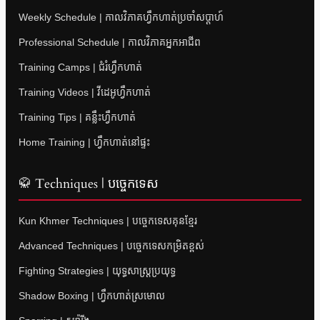
Weekly Schedule | កាលវិភាគហ្វឹកហាត់ប្រចាំសប្តាហ៍
Professional Schedule | កាលវិភាគអ្នកអាជីព
Training Camps | ជំរំហ្វឹកហាត់
Training Videos | វីដេអូហ្វឹកហាត់
Training Tips | គន្លឹះហ្វឹកហាត់
Home Training | ហ្វឹកហាត់នៅផ្ទះ
🥋 Techniques | បច្ចេកទេស
Kun Khmer Techniques | បច្ចេកទេសគុនខ្មែរ
Advanced Techniques | បច្ចេកទេសកម្រិតខ្ពស់
Fighting Strategies | យុទ្ធសាស្ត្រប្រយុទ្ធ
Shadow Boxing | ហ្វឹកហាត់ស្រមោល