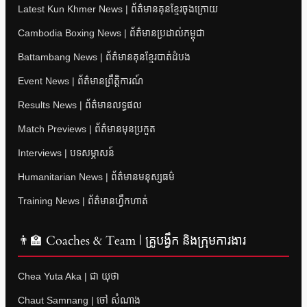
Latest Kun Khmer News | ព័ត៌មានគុនខ្មែរចុងក្រោយ
Cambodia Boxing News | ព័ត៌មានប្រដាល់កម្ពុជា
Battambang News | ព័ត៌មានគុនខ្មែរបាត់ដំបង
Event News | ព័ត៌មានព្រឹត្តិការណ៍
Results News | ព័ត៌មានលទ្ធផល
Match Previews | ព័ត៌មានមុនប្រកួត
Interviews | បទសម្ភាសន៍
Humanitarian News | ព័ត៌មានមនុស្សធម៌
Training News | ព័ត៌មានហ្វឹកហាត់
👨‍🏫 Coaches & Team | គ្រូបង្វឹក និងក្រុមការងារ
Chea Yuta Aka | ជា យុថា
Chaut Samnang | ចៅ សំណាង