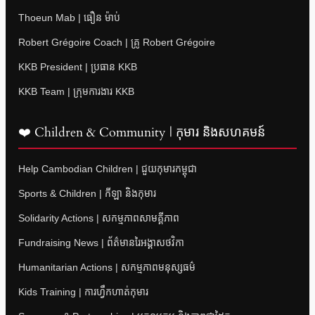
Thoeun Mab | ធឿន ម៉ាប់
Robert Grégoire Coach | គ្រូ Robert Grégoire
KKB President | ប្រធាន KKB
KKB Team | ក្រុមការងារ KKB
❤️ Children & Community | កុមារ និងសហគមន៍
Help Cambodian Children | ជួយកុមារកម្ពុជា
Sports & Children | កីឡា និងកុមារ
Solidarity Actions | សកម្មភាពសាមគ្គីភាព
Fundraising News | ព័ត៌មានរៃអង្គាសថវិកា
Humanitarian Actions | សកម្មភាពមនុស្សធម៌
Kids Training | ការហ្វឹកហាត់កុមារ