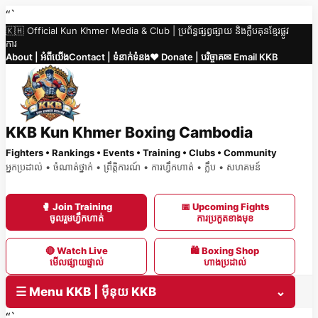
Skip
“`
🇰🇭 Official Kun Khmer Media & Club | ប្រព័ន្ធផ្សព្វផ្សាយ និងក្លឹបគុនខ្មែរផ្លូវ
to
ការ
content
About | អំពីយើង
Contact | ទំនាក់ទំនង
❤️ Donate | បរិច្ចាគ
✉ Email KKB
KKB Kun Khmer Boxing Cambodia
Fighters • Rankings • Events • Training • Clubs • Community
អ្នកប្រដាល់ • ចំណាត់ថ្នាក់ • ព្រឹត្តិការណ៍ • ការហ្វឹកហាត់ • ក្លឹប • សហគមន៍
🥊 Join Training
📅 Upcoming Fights
ចូលរួមហ្វឹកហាត់
ការប្រកួតខាងមុខ
🔴 Watch Live
🛍 Boxing Shop
មើលផ្សាយផ្ទាល់
ហាងប្រដាល់
☰ Menu KKB | ម៉ឺនុយ KKB
⌄
“`