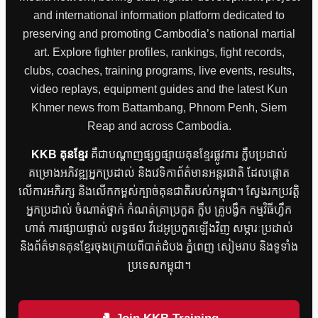
and international information platform dedicated to
preserving and promoting Cambodia’s national martial
art. Explore fighter profiles, rankings, fight records,
clubs, coaches, training programs, live events, results,
video replays, equipment guides and the latest Kun
Khmer news from Battambang, Phnom Penh, Siem
Reap and across Cambodia.
KKB គុនខ្មែរ
គឺជាបណ្តាញផ្សព្វផ្សាយគុនខ្មែរផ្លូវការ ក្លឹបប្រដាល់
គម្រោងអភិវឌ្ឍអ្នកប្រដាល់ និងវេទិកាព័ត៌មានអន្តរជាតិ ដែលផ្តោត
លើការអភិរក្ស និងលើកកម្ពស់ក្បាច់គុនជាតិរបស់កម្ពុជា។ ស្វែងរកប្រវត្តិ
អ្នកប្រដាល់ ចំណាត់ថ្នាក់ កំណត់ត្រាប្រកួត ក្លឹប គ្រូបង្វឹក កម្មវិធីហ្វឹក
ហាត់ ការផ្សាយផ្ទាល់ លទ្ធផល វីដេអូប្រកួតឡើងវិញ សម្ភារៈប្រដាល់
និងព័ត៌មានគុនខ្មែរចុងក្រោយពីបាត់ដំបង ភ្នំពេញ សៀមរាប និងទូទាំង
ប្រទេសកម្ពុជា។