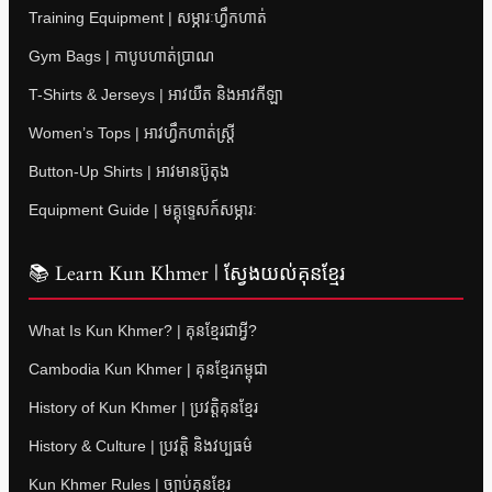
Training Equipment | សម្ភារៈហ្វឹកហាត់
Gym Bags | កាបូបហាត់ប្រាណ
T-Shirts & Jerseys | អាវយឺត និងអាវកីឡា
Women’s Tops | អាវហ្វឹកហាត់ស្ត្រី
Button-Up Shirts | អាវមានប៊ូតុង
Equipment Guide | មគ្គុទ្ទេសក៍សម្ភារៈ
📚 Learn Kun Khmer | ស្វែងយល់គុនខ្មែរ
What Is Kun Khmer? | គុនខ្មែរជាអ្វី?
Cambodia Kun Khmer | គុនខ្មែរកម្ពុជា
History of Kun Khmer | ប្រវត្តិគុនខ្មែរ
History & Culture | ប្រវត្តិ និងវប្បធម៌
Kun Khmer Rules | ច្បាប់គុនខ្មែរ