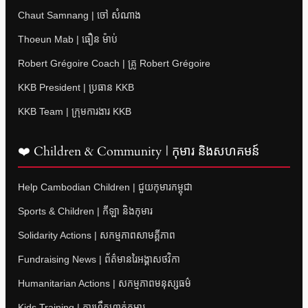
Chaut Samnang | ចៅ សំណាង
Thoeun Mab | ធឿន ម៉ាប់
Robert Grégoire Coach | គ្រូ Robert Grégoire
KKB President | ប្រធាន KKB
KKB Team | ក្រុមការងារ KKB
❤️ Children & Community | កុមារ និងសហគមន៍
Help Cambodian Children | ជួយកុមារកម្ពុជា
Sports & Children | កីឡា និងកុមារ
Solidarity Actions | សកម្មភាពសាមគ្គីភាព
Fundraising News | ព័ត៌មានរៃអង្គាសថវិកា
Humanitarian Actions | សកម្មភាពមនុស្សធម៌
Kids Training | ការហ្វឹកហាត់កុមារ