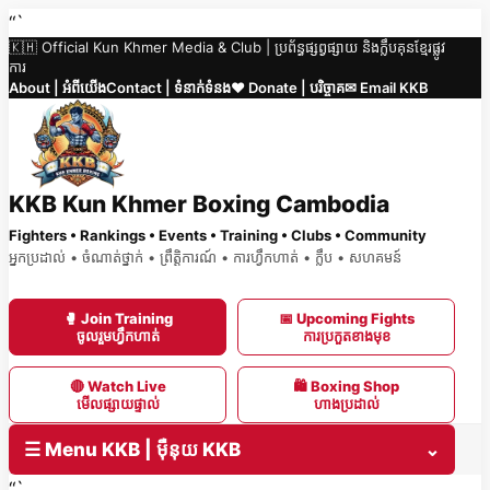
Skip
“`
🇰🇭 Official Kun Khmer Media & Club | ប្រព័ន្ធផ្សព្វផ្សាយ និងក្លឹបគុនខ្មែរផ្លូវ
to
ការ
content
About | អំពីយើង
Contact | ទំនាក់ទំនង
❤️ Donate | បរិច្ចាគ
✉ Email KKB
KKB Kun Khmer Boxing Cambodia
Fighters • Rankings • Events • Training • Clubs • Community
អ្នកប្រដាល់ • ចំណាត់ថ្នាក់ • ព្រឹត្តិការណ៍ • ការហ្វឹកហាត់ • ក្លឹប • សហគមន៍
🥊 Join Training
📅 Upcoming Fights
ចូលរួមហ្វឹកហាត់
ការប្រកួតខាងមុខ
🔴 Watch Live
🛍 Boxing Shop
មើលផ្សាយផ្ទាល់
ហាងប្រដាល់
☰ Menu KKB | ម៉ឺនុយ KKB
⌄
“`