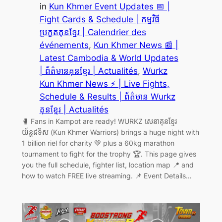
in
Kun Khmer Event Updates 📅 |
Fight Cards & Schedule | កម្មវិធី
ប្រកួតគុនខ្មែរ | Calendrier des
événements
, 
Kun Khmer News 📰 |
Latest Cambodia & World Updates
| ព័ត៌មានគុនខ្មែរ | Actualités
, 
Wurkz
Kun Khmer News ⚡ | Live Fights,
Schedule & Results | ព័ត៌មាន Wurkz
គុនខ្មែរ | Actualités
🥊 Fans in Kampot are ready! WURKZ សេនាគុនខ្មែរ
យ័ន្ត៨ទិស (Kun Khmer Warriors) brings a huge night with
1 billion riel for charity 💚 plus a 60kg marathon
tournament to fight for the trophy 🏆. This page gives
you the full schedule, fighter list, location map 📍 and
how to watch FREE live streaming. 📌 Event Details…