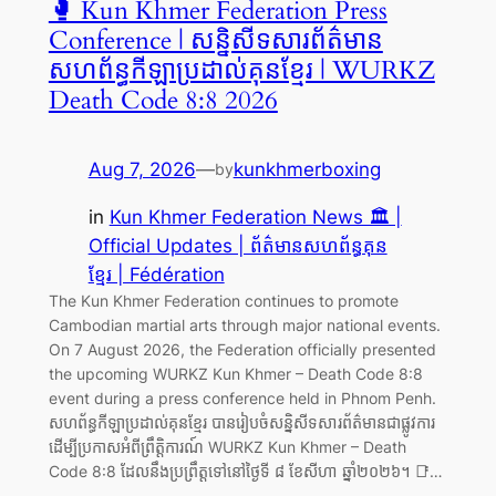
🥊 Kun Khmer Federation Press
Conference | សន្និសីទសារព័ត៌មាន
សហព័ន្ធកីឡាប្រដាល់គុនខ្មែរ | WURKZ
Death Code 8:8 2026
Aug 7, 2026
—
kunkhmerboxing
by
in
Kun Khmer Federation News 🏛️ |
Official Updates | ព័ត៌មានសហព័ន្ធគុន
ខ្មែរ | Fédération
The Kun Khmer Federation continues to promote
Cambodian martial arts through major national events.
On 7 August 2026, the Federation officially presented
the upcoming WURKZ Kun Khmer – Death Code 8:8
event during a press conference held in Phnom Penh.
សហព័ន្ធកីឡាប្រដាល់គុនខ្មែរ បានរៀបចំសន្និសីទសារព័ត៌មានជាផ្លូវការ
ដើម្បីប្រកាសអំពីព្រឹត្តិការណ៍ WURKZ Kun Khmer – Death
Code 8:8 ដែលនឹងប្រព្រឹត្តទៅនៅថ្ងៃទី ៨ ខែសីហា ឆ្នាំ២០២៦។ 📑…