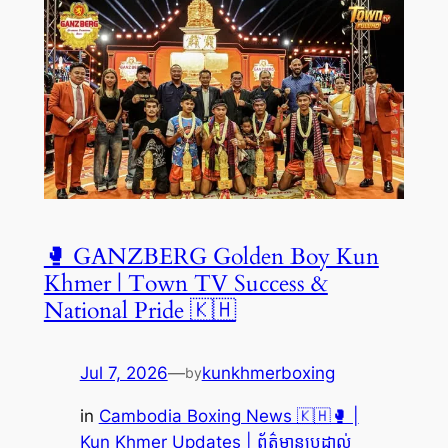
🥊 GANZBERG Golden Boy Kun
Khmer | Town TV Success &
National Pride 🇰🇭
Jul 7, 2026
—
kunkhmerboxing
by
in
Cambodia Boxing News 🇰🇭🥊 |
Kun Khmer Updates | ព័ត៌មានប្រដាល់