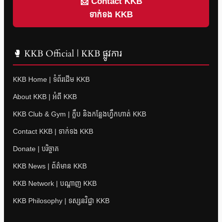
📩 Contact KKB
ទាក់ទង KKB
🥊 KKB Official | KKB ផ្លូវការ
KKB Home | ទំព័រដើម KKB
About KKB | អំពី KKB
KKB Club & Gym | ក្លឹប និងកន្លែងហ្វឹកហាត់ KKB
Contact KKB | ទាក់ទង KKB
Donate | បរិច្ចាគ
KKB News | ព័ត៌មាន KKB
KKB Network | បណ្តាញ KKB
KKB Philosophy | ទស្សនវិជ្ជា KKB