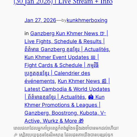
(30 Jan 2026) | Live Stream + Info
Jan 27, 2026
—
kunkhmerboxing
by
in
Ganzberg Kun Khmer News 🍺 |
Live Fights, Schedule & Results |
ព័ត៌មាន Ganzberg គុនខ្មែរ | Actualités
, 
Kun Khmer Event Updates 📅 |
Fight Cards & Schedule | កម្មវិធី
ប្រកួតគុនខ្មែរ | Calendrier des
événements
, 
Kun Khmer News 📰 |
Latest Cambodia & World Updates
| ព័ត៌មានគុនខ្មែរ | Actualités
, 
🏟️ Kun
Khmer Promotions & Leagues |
Ganzberg, Boostrong, Kubota, V-
Active, Wurkz & More 🎁
ពេលវេលាដែលអ្នកគាំទ្រខេត្តកំពង់ឆ្នាំងទន្ទឹងរងចាំបានមកដល់ហើយ!
🎉 ស្នៀតប្រយុទ្ធគុនខ្មែរដ៏អស្ចារ្យ ដែលដូនតាយើងបានបន្សល់ទុក