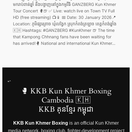
មករាប់ពាន់ឆ្នាំ នឹងបង្ហាញនៅក្នុងកម្មវីធី GANZBERG Kun Khmer
Tour Concert 🥊🍺 ✅ Live: watch live on Town TV Full
HD (free streaming) 📺📱 📅 Date: 30 January 2026📍
Location: ភូមិផ្សារត្រាច ឃុំលង្វែក ស្រុកកំពង់ត្រឡាច ខេត្តកំពង់ឆ្នាំង
🇰🇭 Hashtags: #GANZBERG #KunKhmer 🍺 The time
that Kampong Chhnang fans have been waiting for
has arrived!🥊 National and international Kun Khmer…
“`
🥊 KKB Kun Khmer Boxing
Cambodia 🇰🇭
KKB គុនខ្មែរ កម្ពុជា
KKB Kun Khmer Boxing
is an official Kun Khmer
media network, boxing club, fighter-development project