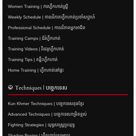
Women Training | ការហ្វឹកហាត់ស្ត្រី
Weekly Schedule | កាលវិភាគហ្វឹកហាត់ប្រចាំសប្តាហ៍
Professional Schedule | កាលវិភាគអ្នកអាជីព
Training Camps | ជំរំហ្វឹកហាត់
Training Videos | វីដេអូហ្វឹកហាត់
Training Tips | គន្លឹះហ្វឹកហាត់
Home Training | ហ្វឹកហាត់នៅផ្ទះ
🥋 Techniques | បច្ចេកទេស
Kun Khmer Techniques | បច្ចេកទេសគុនខ្មែរ
Advanced Techniques | បច្ចេកទេសកម្រិតខ្ពស់
Fighting Strategies | យុទ្ធសាស្ត្រប្រយុទ្ធ
Shadow Boxing | ហ្វឹកហាត់ស្រមោល