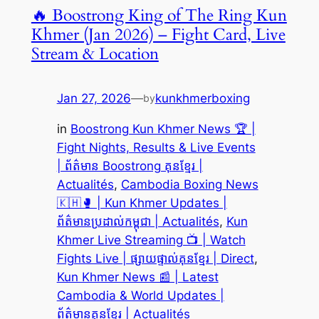
🔥 Boostrong King of The Ring Kun
Khmer (Jan 2026) – Fight Card, Live
Stream & Location
Jan 27, 2026
—
kunkhmerboxing
by
in
Boostrong Kun Khmer News 🏆 |
Fight Nights, Results & Live Events
| ព័ត៌មាន Boostrong គុនខ្មែរ |
Actualités
, 
Cambodia Boxing News
🇰🇭🥊 | Kun Khmer Updates |
ព័ត៌មានប្រដាល់កម្ពុជា | Actualités
, 
Kun
Khmer Live Streaming 📺 | Watch
Fights Live | ផ្សាយផ្ទាល់គុនខ្មែរ | Direct
, 
Kun Khmer News 📰 | Latest
Cambodia & World Updates |
ព័ត៌មានគុនខ្មែរ | Actualités