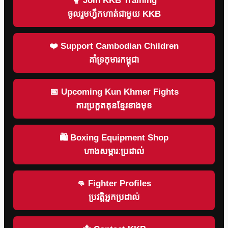
🥊 Join KKB Training
ចូលរួមហ្វឹកហាត់ជាមួយ KKB
❤️ Support Cambodian Children
គាំទ្រកុមារកម្ពុជា
📅 Upcoming Kun Khmer Fights
ការប្រកួតគុនខ្មែរខាងមុខ
🛍 Boxing Equipment Shop
ហាងសម្ភារៈប្រដាល់
👊 Fighter Profiles
ប្រវត្តិអ្នកប្រដាល់