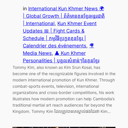
in
International Kun Khmer News 🌍
| Global Growth | ព័ត៌មានគុនខ្មែរអន្តរជាតិ
| International
, 
Kun Khmer Event
Updates 📅 | Fight Cards &
Schedule | កម្មវិធីប្រកួតគុនខ្មែរ |
Calendrier des événements
, 
🎥
Media News
, 
👤 Kun Khmer
Personalities | បុគ្គលសំខាន់ៗនៃគុនខ្មែរ
Tommy Kim, also known as Kim Srun Kosal, has
become one of the recognizable figures involved in the
modern international promotion of Kun Khmer. Through
combat-sports events, television, international
organizations and cross-border competitions, his work
illustrates how modern promotion can help Cambodia’s
traditional martial art reach audiences far beyond the
Kingdom. Tommy Kim ដែលត្រូវបានគេស្គាល់ផងដែរថា Kim…