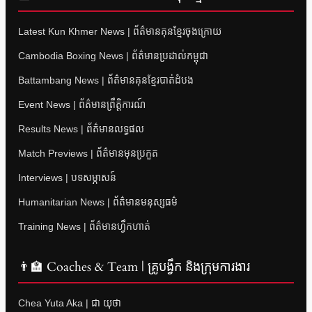
Latest Kun Khmer News | ព័ត៌មានគុនខ្មែរចុងក្រោយ
Cambodia Boxing News | ព័ត៌មានប្រដាល់កម្ពុជា
Battambang News | ព័ត៌មានគុនខ្មែរបាត់ដំបង
Event News | ព័ត៌មានព្រឹត្តិការណ៍
Results News | ព័ត៌មានលទ្ធផល
Match Previews | ព័ត៌មានមុនប្រកួត
Interviews | បទសម្ភាសន៍
Humanitarian News | ព័ត៌មានមនុស្សធម៌
Training News | ព័ត៌មានហ្វឹកហាត់
👨‍🏫 Coaches & Team | គ្រូបង្វឹក និងក្រុមការងារ
Chea Yuta Aka | ជា យុថា