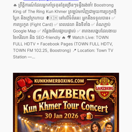
🔥 ព្រឹត្តិការណ៍ដែលអ្នកគាំទ្រគុនខ្មែរច្រើនៗទន្ទឹងរង់ចាំ! Boostrong
King of The Ring Kun Khmer ត្រឡប់មកវិញជាមួយការប្រកួតថ្មី
ប្លែក និងក្តៅក្រហាយ 🥊🇰🇭 នៅលើទំព័រនេះ អ្នកនឹងទទួលបាន៖ ✅
កាតប្រកួត (Fight Card) ✅ ពេលវេលា និងទីតាំង ✅ តំណភ្ជាប់
Google Map ✅ កន្លែងមើលផ្សាយផ្ទាល់ ✅ តារាងសង្ខេបដែលងាយ
ចែករំលែក និង SEO-friendly 🔥 🎥 Watch Live: TOWN
FULL HDTV + Facebook Pages (TOWN FULL HDTV,
TOWN FM 102.25, Boostrong) 📍 Location: Town TV
Station —…