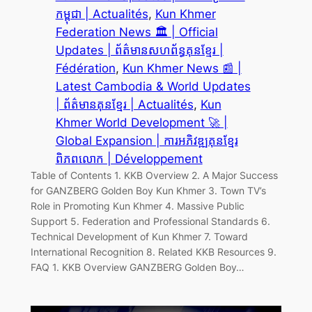
កម្ពុជា | Actualités
, 
Kun Khmer
Federation News 🏛️ | Official
Updates | ព័ត៌មានសហព័ន្ធគុនខ្មែរ |
Fédération
, 
Kun Khmer News 📰 |
Latest Cambodia & World Updates
| ព័ត៌មានគុនខ្មែរ | Actualités
, 
Kun
Khmer World Development 🚀 |
Global Expansion | ការអភិវឌ្ឍគុនខ្មែរ
ពិភពលោក | Développement
Table of Contents 1. KKB Overview 2. A Major Success
for GANZBERG Golden Boy Kun Khmer 3. Town TV’s
Role in Promoting Kun Khmer 4. Massive Public
Support 5. Federation and Professional Standards 6.
Technical Development of Kun Khmer 7. Toward
International Recognition 8. Related KKB Resources 9.
FAQ 1. KKB Overview GANZBERG Golden Boy…