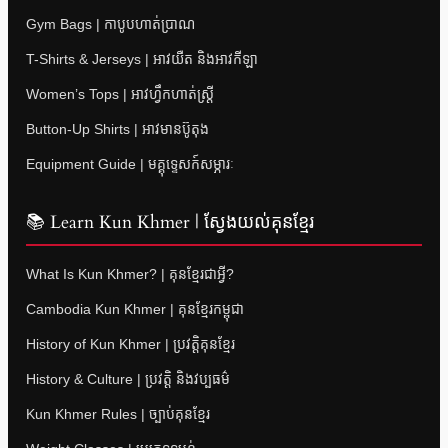
Gym Bags | កាបូបហាត់ប្រាណ
T-Shirts & Jerseys | អាវយឺត និងអាវកីឡា
Women’s Tops | អាវហ្វឹកហាត់ស្ត្រី
Button-Up Shirts | អាវមានប៊ូតុង
Equipment Guide | មគ្គុទ្ទេសក៍សម្ភារៈ
📚 Learn Kun Khmer | ស្វែងយល់គុនខ្មែរ
What Is Kun Khmer? | គុនខ្មែរជាអ្វី?
Cambodia Kun Khmer | គុនខ្មែរកម្ពុជា
History of Kun Khmer | ប្រវត្តិគុនខ្មែរ
History & Culture | ប្រវត្តិ និងវប្បធម៌
Kun Khmer Rules | ច្បាប់គុនខ្មែរ