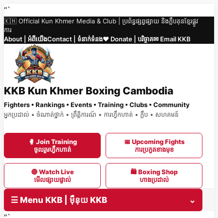
Skip
“`
🇰🇭 Official Kun Khmer Media & Club | ប្រព័ន្ធផ្សព្វផ្សាយ និងក្លឹបគុនខ្មែរផ្លូវ
to
ការ
content
About | អំពីយើង
Contact | ទំនាក់ទំនង
❤️ Donate | បរិច្ចាគ
✉ Email KKB
KKB Kun Khmer Boxing Cambodia
Fighters • Rankings • Events • Training • Clubs • Community
អ្នកប្រដាល់ • ចំណាត់ថ្នាក់ • ព្រឹត្តិការណ៍ • ការហ្វឹកហាត់ • ក្លឹប • សហគមន៍
🥊 Join Training
📅 Upcoming Fights
ចូលរួមហ្វឹកហាត់
ការប្រកួតខាងមុខ
🔴 Watch Live
🛍 Boxing Shop
មើលផ្សាយផ្ទាល់
ហាងប្រដាល់
☰ Menu KKB | ម៉ឺនុយ KKB
⌄
“`