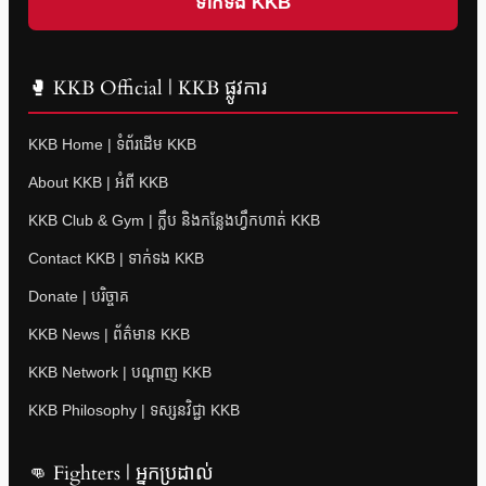
ទាក់ទង KKB
🥊 KKB Official | KKB ផ្លូវការ
KKB Home | ទំព័រដើម KKB
About KKB | អំពី KKB
KKB Club & Gym | ក្លឹប និងកន្លែងហ្វឹកហាត់ KKB
Contact KKB | ទាក់ទង KKB
Donate | បរិច្ចាគ
KKB News | ព័ត៌មាន KKB
KKB Network | បណ្តាញ KKB
KKB Philosophy | ទស្សនវិជ្ជា KKB
👊 Fighters | អ្នកប្រដាល់