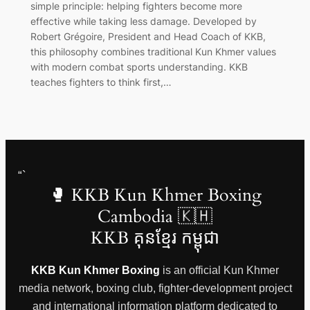
simple principle: helping fighters become more
effective while taking less damage. Developed by
Robert Grégoire, President and Head Coach of KKB,
this philosophy combines traditional Kun Khmer values
with modern combat sports understanding. KKB
teaches fighters to think first,…
“`
🥊 KKB Kun Khmer Boxing
Cambodia 🇰🇭
KKB គុនខ្មែរ កម្ពុជា
KKB Kun Khmer Boxing
is an official Kun Khmer
media network, boxing club, fighter-development project
and international information platform dedicated to