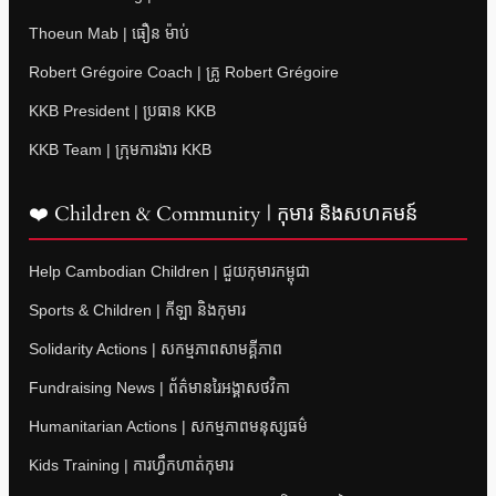
Thoeun Mab | ធឿន ម៉ាប់
Robert Grégoire Coach | គ្រូ Robert Grégoire
KKB President | ប្រធាន KKB
KKB Team | ក្រុមការងារ KKB
❤️ Children & Community | កុមារ និងសហគមន៍
Help Cambodian Children | ជួយកុមារកម្ពុជា
Sports & Children | កីឡា និងកុមារ
Solidarity Actions | សកម្មភាពសាមគ្គីភាព
Fundraising News | ព័ត៌មានរៃអង្គាសថវិកា
Humanitarian Actions | សកម្មភាពមនុស្សធម៌
Kids Training | ការហ្វឹកហាត់កុមារ