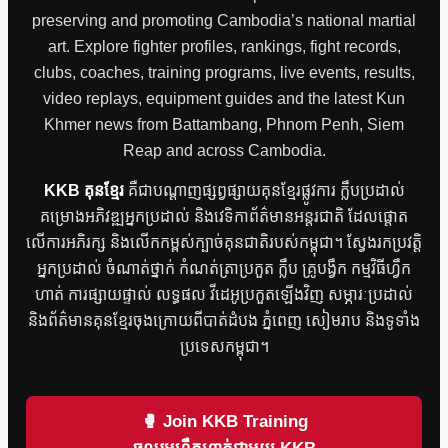
preserving and promoting Cambodia’s national martial
art. Explore fighter profiles, rankings, fight records,
clubs, coaches, training programs, live events, results,
video replays, equipment guides and the latest Kun
Khmer news from Battambang, Phnom Penh, Siem
Reap and across Cambodia.
KKB គុនខ្មែរ
គឺជាបណ្តាញផ្សព្វផ្សាយគុនខ្មែរផ្លូវការ ក្លឹបប្រដាល់
គម្រោងអភិវឌ្ឍអ្នកប្រដាល់ និងវេទិកាព័ត៌មានអន្តរជាតិ ដែលផ្តោត
លើការអភិរក្ស និងលើកកម្ពស់ក្បាច់គុនជាតិរបស់កម្ពុជា។ ស្វែងរកប្រវត្តិ
អ្នកប្រដាល់ ចំណាត់ថ្នាក់ កំណត់ត្រាប្រកួត ក្លឹប គ្រូបង្វឹក កម្មវិធីហ្វឹក
ហាត់ ការផ្សាយផ្ទាល់ លទ្ធផល វីដេអូប្រកួតឡើងវិញ សម្ភារៈប្រដាល់
និងព័ត៌មានគុនខ្មែរចុងក្រោយពីបាត់ដំបង ភ្នំពេញ សៀមរាប និងទូទាំង
ប្រទេសកម្ពុជា។
🥊 Join KKB Training