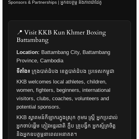
Sponsors & Partnerships | អ្នកឧបត្ថម្ភ និងភាពជាដៃគូ
📍 Visit KKB Kun Khmer Boxing
Battambang
Location:
Battambang City, Battambang
Province, Cambodia
ទីតាំង៖
ក្រុងបាត់ដំបង ខេត្តបាត់ដំបង ប្រទេសកម្ពុជា
KKB welcomes local athletes, children,
women, fighters, beginners, international
visitors, clubs, coaches, volunteers and
potential sponsors.
KKB ស្វាគមន៍កីឡាករក្នុងស្រុក កុមារ ស្ត្រី អ្នកប្រដាល់
អ្នកចាប់ផ្តើម ភ្ញៀវអន្តរជាតិ ក្លឹប គ្រូបង្វឹក អ្នកស្ម័គ្រចិត្ត
និងអ្នកឧបត្ថម្ភនាពេលអនាគត។