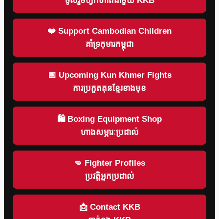
ចូលរួមហ្វឹកហាត់ជាមួយ KKB
❤️ Support Cambodian Children
គាំទ្រកុមារកម្ពុជា
📅 Upcoming Kun Khmer Fights
ការប្រកួតគុនខ្មែរខាងមុខ
🛍 Boxing Equipment Shop
ហាងសម្ភារៈប្រដាល់
👊 Fighter Profiles
ប្រវត្តិអ្នកប្រដាល់
📩 Contact KKB