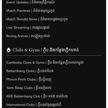
Event Updates | ព័ត៌មានព្រឹត្តិការណ៍
Match Previews | ព័ត៌មានមុនប្រកួត
Match Results News | ព័ត៌មានលទ្ធផលប្រកួត
Live Streaming | ការផ្សាយផ្ទាល់
Boxing Arenas | សង្វៀនប្រដាល់
🏠 Clubs & Gyms | ក្លឹប និងកន្លែងហ្វឹកហាត់
Cambodia Clubs & Gyms | ក្លឹប និងកន្លែងហ្វឹកហាត់កម្ពុជា
Battambang Clubs | ក្លឹបបាត់ដំបង
Phnom Penh Clubs | ក្លឹបភ្នំពេញ
Siem Reap Clubs | ក្លឹបសៀមរាប
KKB Battambang Club | ក្លឹប KKB បាត់ដំបង
International Clubs | ក្លឹបគុនខ្មែរអន្តរជាតិ