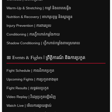
Warm-Up & Stretching | កម្តៅ និងលាតសន្ធឹង
Nutrition & Recovery | អាហារូបត្ថម្ភ និងស្តារខ្លួន
Injury Prevention | ការពាររបួស
Conditioning | ការហ្វឹកហាត់កម្លាំងកាយ
Shadow Conditioning | ហ្វឹកហាត់កម្លាំងតាមស្រមោល
📅 Events & Fights | ព្រឹត្តិការណ៍ និងការប្រកួត
Fight Schedule | កាលវិភាគប្រកួត
Upcoming Fights | ការប្រកួតខាងមុខ
Fight Results | លទ្ធផលប្រកួត
Video Replay | វីដេអូប្រកួតឡើងវិញ
Watch Live | មើលការផ្សាយផ្ទាល់