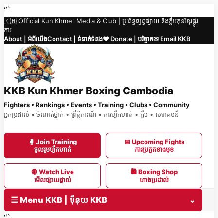
Skip
“`
🇰🇭 Official Kun Khmer Media & Club | ប្រព័ន្ធផ្សព្វផ្សាយ និងក្លឹបគុនខ្មែរផ្លូវ
to
ការ
content
About | អំពីយើង
Contact | ទំនាក់ទំនង
❤️ Donate | បរិច្ចាគ
✉ Email KKB
KKB Kun Khmer Boxing Cambodia
Fighters • Rankings • Events • Training • Clubs • Community
អ្នកប្រដាល់ • ចំណាត់ថ្នាក់ • ព្រឹត្តិការណ៍ • ការហ្វឹកហាត់ • ក្លឹប • សហគមន៍
🥊 Join Training
📅 Upcoming Fights
ចូលរួមហ្វឹកហាត់
ការប្រកួតខាងមុខ
🔴 Watch Live
🛍 Boxing Shop
មើលផ្សាយផ្ទាល់
ហាងប្រដាល់
☰ Menu KKB | ម៉ឺនុយ KKB
⌄
“`