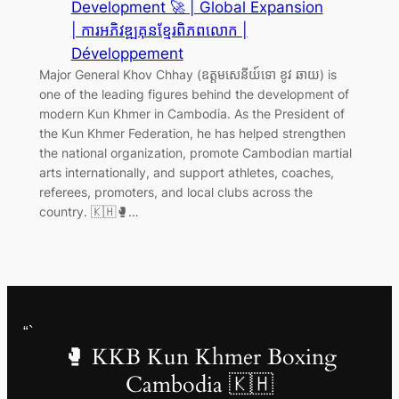
Development 🚀 | Global Expansion
| ការអភិវឌ្ឍគុនខ្មែរពិភពលោក |
Développement
Major General Khov Chhay (ឧត្តមសេនីយ៍ទោ ខូវ ឆាយ) is
one of the leading figures behind the development of
modern Kun Khmer in Cambodia. As the President of
the Kun Khmer Federation, he has helped strengthen
the national organization, promote Cambodian martial
arts internationally, and support athletes, coaches,
referees, promoters, and local clubs across the
country. 🇰🇭🥊…
“`
🥊 KKB Kun Khmer Boxing
Cambodia 🇰🇭