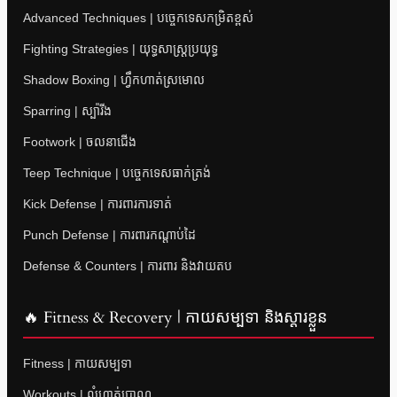
Advanced Techniques | បច្ចេកទេសកម្រិតខ្ពស់
Fighting Strategies | យុទ្ធសាស្ត្រប្រយុទ្ធ
Shadow Boxing | ហ្វឹកហាត់ស្រមោល
Sparring | ស្ប៉ារីង
Footwork | ចលនាជើង
Teep Technique | បច្ចេកទេសធាក់ត្រង់
Kick Defense | ការពារការទាត់
Punch Defense | ការពារកណ្តាប់ដៃ
Defense & Counters | ការពារ និងវាយតប
🔥 Fitness & Recovery | កាយសម្បទា និងស្តារខ្លួន
Fitness | កាយសម្បទា
Workouts | លំហាត់ប្រាណ