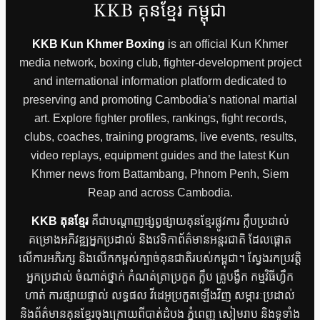
KKB គុនខ្មែរ កម្ពុជា
KKB Kun Khmer Boxing
is an official Kun Khmer
media network, boxing club, fighter-development project
and international information platform dedicated to
preserving and promoting Cambodia’s national martial
art. Explore fighter profiles, rankings, fight records,
clubs, coaches, training programs, live events, results,
video replays, equipment guides and the latest Kun
Khmer news from Battambang, Phnom Penh, Siem
Reap and across Cambodia.
KKB គុនខ្មែរ
គឺជាបណ្តាញផ្សព្វផ្សាយគុនខ្មែរផ្លូវការ ក្លឹបប្រដាល់
គម្រោងអភិវឌ្ឍអ្នកប្រដាល់ និងវេទិកាព័ត៌មានអន្តរជាតិ ដែលផ្តោត
លើការអភិរក្ស និងលើកកម្ពស់ក្បាច់គុនជាតិរបស់កម្ពុជា។ ស្វែងរកប្រវត្តិ
អ្នកប្រដាល់ ចំណាត់ថ្នាក់ កំណត់ត្រាប្រកួត ក្លឹប គ្រូបង្វឹក កម្មវិធីហ្វឹក
ហាត់ ការផ្សាយផ្ទាល់ លទ្ធផល វីដេអូប្រកួតឡើងវិញ សម្ភារៈប្រដាល់
និងព័ត៌មានគុនខ្មែរចុងក្រោយពីបាត់ដំបង ភ្នំពេញ សៀមរាប និងទូទាំង