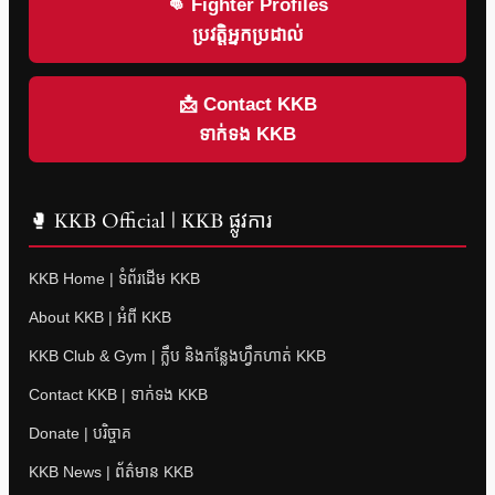
👊 Fighter Profiles
ប្រវត្តិអ្នកប្រដាល់
📩 Contact KKB
ទាក់ទង KKB
🥊 KKB Official | KKB ផ្លូវការ
KKB Home | ទំព័រដើម KKB
About KKB | អំពី KKB
KKB Club & Gym | ក្លឹប និងកន្លែងហ្វឹកហាត់ KKB
Contact KKB | ទាក់ទង KKB
Donate | បរិច្ចាគ
KKB News | ព័ត៌មាន KKB