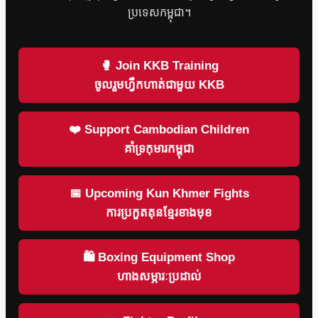
ប្រទេសកម្ពុជា។
🥊 Join KKB Training
ចូលរួមហ្វឹកហាត់ជាមួយ KKB
❤️ Support Cambodian Children
គាំទ្រកុមារកម្ពុជា
📅 Upcoming Kun Khmer Fights
ការប្រកួតគុនខ្មែរខាងមុខ
🛍 Boxing Equipment Shop
ហាងសម្ភារៈប្រដាល់