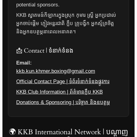
potential sponsors.
KKB ស្វាគមន៍កីឡាករក្នុងស្រុក កុមារ ស្ត្រី អ្នកប្រដាល់
អ្នកចាប់ផ្តើម ភ្ញៀវអន្តរជាតិ ក្លឹប គ្រូបង្វឹក អ្នកស្ម័គ្រចិត្ត
និងអ្នកឧបត្ថម្ភនាពេលអនាគត។
📩 Contact | ទំនាក់ទំនង
Email:
kkb.kun.khmer.boxing@gmail.com
Official Contact Page | ទំព័រទំនាក់ទំនងផ្លូវការ
KKB Club Information | ព័ត៌មានក្លឹប KKB
Donations & Sponsoring | បរិច្ចាគ និងឧបត្ថម្ភ
🌍 KKB International Network | បណ្តាញ