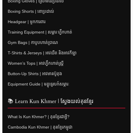
Boxing Gloves | ស្រោមដៃប្រដាល់
Boxing Shorts | ខោប្រដាល់
Headgear | មួកការពារ
Training Equipment | សម្ភារៈហ្វឹកហាត់
Gym Bags | កាបូបហាត់ប្រាណ
T-Shirts & Jerseys | អាវយឺត និងអាវកីឡា
Women’s Tops | អាវហ្វឹកហាត់ស្ត្រី
Button-Up Shirts | អាវមានប៊ូតុង
Equipment Guide | មគ្គុទ្ទេសក៍សម្ភារៈ
📚 Learn Kun Khmer | ស្វែងយល់គុនខ្មែរ
What Is Kun Khmer? | គុនខ្មែរជាអ្វី?
Cambodia Kun Khmer | គុនខ្មែរកម្ពុជា