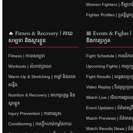
Women Fighters | កីឡាការិនី
Fighter Profiles | ប្រវត្តិអ្នក
🔥 Fitness & Recovery | កាយ
📅 Events & Fights | ព្
សម្បទា និងស្តារខ្លួន
និងការប្រកួត
Fitness | កាយសម្បទា
Fight Schedule | កាលវិភាគ
Workouts | លំហាត់ប្រាណ
Upcoming Fights | ការប្រក
Warm-Up & Stretching | កម្តៅ និងលាត
Fight Results | លទ្ធផលប្រក
សន្ធឹង
Video Replay | វីដេអូប្រកួ
Nutrition & Recovery | អាហារូបត្ថម្ភ និង
Watch Live | មើលការផ្សាយផ្
ស្តារខ្លួន
Event Updates | ព័ត៌មានព្រឹត
Injury Prevention | ការពាររបួស
Match Previews | ព័ត៌មានម
Conditioning | ការហ្វឹកហាត់កម្លាំងកាយ
Match Results News | ព័