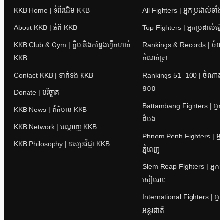
KKB Home | ទំព័រដើម KKB
All Fighters | អ្នកប្រដាល់ទា
About KKB | អំពី KKB
Top Fighters | អ្នកប្រដាល់ឆ្
KKB Club & Gym | ក្លឹប និងកន្លែងហ្វឹកហាត់
Rankings & Records | ចំណាត
KKB
កំណត់ត្រា
Contact KKB | ទាក់ទង KKB
Rankings 51–100 | ចំណាត់ថ
១០០
Donate | បរិច្ចាគ
Battambang Fighters | អ្នក
KKB News | ព័ត៌មាន KKB
ដំបង
KKB Network | បណ្តាញ KKB
Phnom Penh Fighters | អ្ន
KKB Philosophy | ទស្សនវិជ្ជា KKB
ភ្នំពេញ
Siem Reap Fighters | អ្នក
សៀមរាប
International Fighters | អ្
អន្តរជាតិ