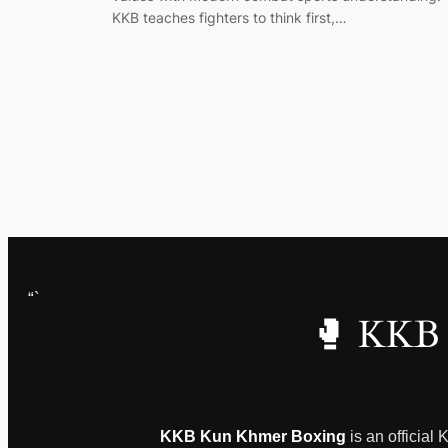
KKB teaches fighters to think first,…
“`
🥊 KKB 
KKB Kun Khmer Boxing
is an official