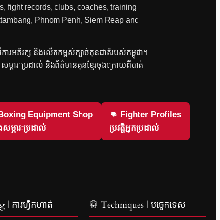
, fight records, clubs, coaches, training
 Battambang, Phnom Penh, Siem Reap and
លើការអភិរក្ស និងលើកកម្ពស់ក្បាច់គុនជាតិរបស់កម្ពុជា។
វិញ សម្ភារៈប្រដាល់ និងព័ត៌មានគុនខ្មែរចុងក្រោយពីបាត់
 Boxing Equipment Shop
👊 Fighter Profiles
សម្ភារៈប្រដាល់
ប្រវត្តិអ្នកប្រដាល់
 | ការហ្វឹកហាត់
🥋 Techniques | បច្ចេកទេស