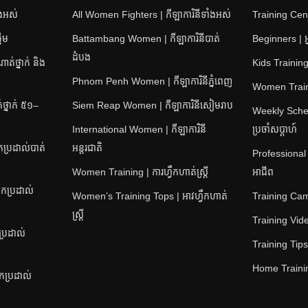
ំងអស់
All Women Fighters | កីឡាការិនីទាំងអស់
Training Cent
នើម
Battambang Women | កីឡាការិនីបាត់
Beginners | អ្
ដំបង
់ថ្នាក់ និង
Kids Training 
Phnom Penh Women | កីឡាការិនីភ្នំពេញ
Women Training
្នាក់ ៥១–
Siem Reap Women | កីឡាការិនីសៀមរាប
Weekly Sched
International Women | កីឡាការិនី
ប្រចាំសប្តាហ៍
ប្រដាល់បាត់
អន្តរជាតិ
Professional
Women Training | ការហ្វឹកហាត់ស្ត្រី
អាជីព
កប្រដាល់
Women’s Training Tops | អាវហ្វឹកហាត់
Training Camps
ស្ត្រី
Training Video
ប្រដាល់
Training Tips |
Home Training
នកប្រដាល់