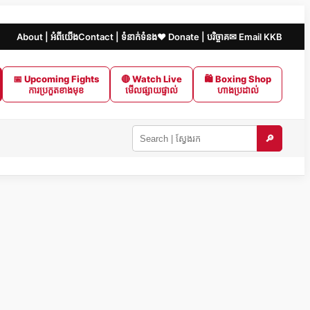
About | អំពីយើង
Contact | ទំនាក់ទំនង
❤️ Donate | បរិច្ចាគ
✉ Email KKB
📅 Upcoming Fights
🔴 Watch Live
🛍 Boxing Shop
ការប្រកួតខាងមុខ
មើលផ្សាយផ្ទាល់
ហាងប្រដាល់
🔎
Search
KKB
|
ស្វែងរក
ក្នុង
KKB