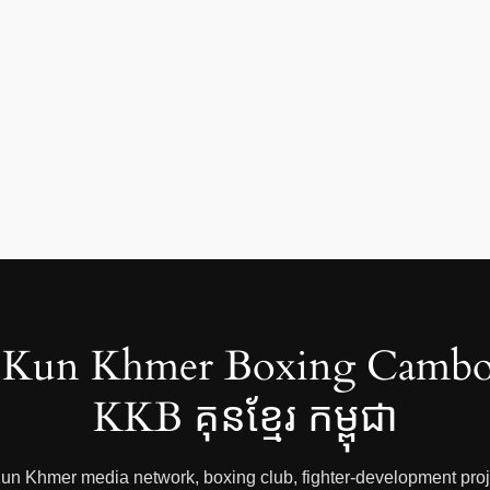
Kun Khmer Boxing Cambo
KKB គុនខ្មែរ កម្ពុជា
 Kun Khmer media network, boxing club, fighter-development proje