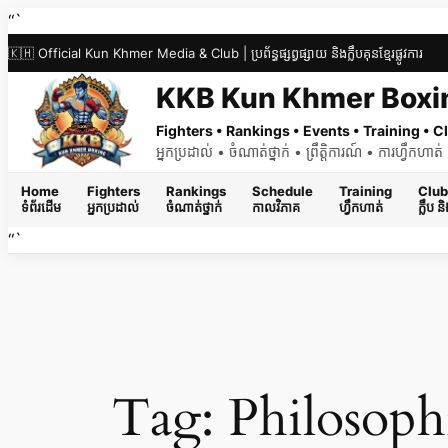
Skip
“`
to
🇰🇭 Official Kun Khmer Media & Club | ប្រព័ន្ធផ្សព្វផ្សាយ និងក្លឹបគុនខ្មែរផ្លូវការ
content
KKB Kun Khmer Boxi
Fighters • Rankings • Events • Training •
អ្នកប្រដាល់ • ចំណាត់ថ្នាក់ • ព្រឹត្តិការណ៍ • ការហ្វឹកហា
Home
Fighters
Rankings
Schedule
Training
Club
ទំព័រដើម
អ្នកប្រដាល់
ចំណាត់ថ្នាក់
កាលវិភាគ
ហ្វឹកហាត់
ក្លឹប 
“`
Tag:
Philosop