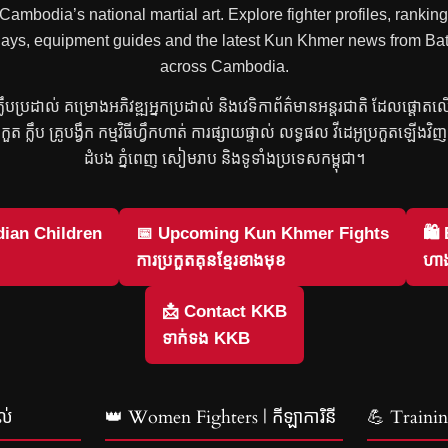
mbodia’s national martial art. Explore fighter profiles, rankings
 replays, equipment guides and the latest Kun Khmer news from
across Cambodia.
រ ក្លឹបប្រដាល់ គម្រោងអភិវឌ្ឍអ្នកប្រដាល់ និងវេទិកាព័ត៌មានអន្តរជាតិ ដែលផ្តោត
្រកួត ក្លឹប គ្រូបង្វឹក កម្មវិធីហ្វឹកហាត់ ការផ្សាយផ្ទាល់ លទ្ធផល វីដេអូប្រកួតឡើង
ដំបង ភ្នំពេញ សៀមរាប និងទូទាំងប្រទេសកម្ពុជា។
ian Children
📅 Upcoming Kun Khmer Fights
🛍
ការប្រកួតគុនខ្មែរខាងមុខ
ហាង
📩 Contact KKB
ទាក់ទង KKB
ល់
👑 Women Fighters | កីឡាការិនី
💪 Training