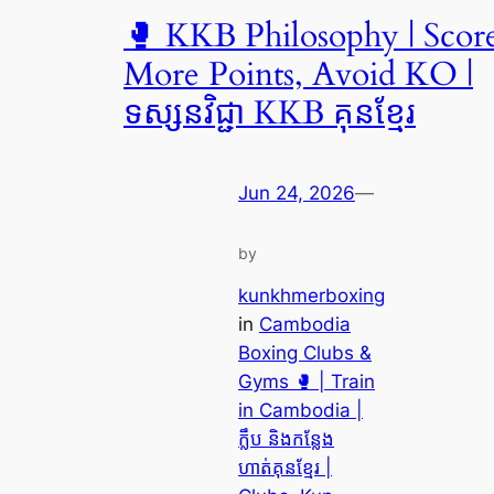
🥊 KKB Philosophy | Scor
More Points, Avoid KO |
ទស្សនវិជ្ជា KKB គុនខ្មែរ
Jun 24, 2026
—
by
kunkhmerboxing
in
Cambodia
Boxing Clubs &
Gyms 🥊 | Train
in Cambodia |
ក្លឹប និងកន្លែង
ហាត់គុនខ្មែរ |