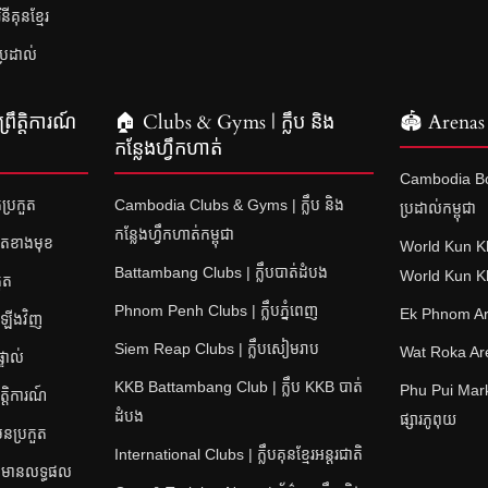
គុនខ្មែរ
ប្រដាល់
រឹត្តិការណ៍
🏠 Clubs & Gyms | ក្លឹប និង
🏟 Arenas 
កន្លែងហ្វឹកហាត់
Cambodia Bo
ប្រកួត
Cambodia Clubs & Gyms | ក្លឹប និង
ប្រដាល់កម្ពុជា
កន្លែងហ្វឹកហាត់កម្ពុជា
ួតខាងមុខ
World Kun K
Battambang Clubs | ក្លឹបបាត់ដំបង
World Kun 
ួត
Phnom Penh Clubs | ក្លឹបភ្នំពេញ
Ek Phnom Are
តឡើងវិញ
Siem Reap Clubs | ក្លឹបសៀមរាប
Wat Roka Aren
ទាល់
KKB Battambang Club | ក្លឹប KKB បាត់
Phu Pui Mark
្តិការណ៍
ដំបង
ផ្សារភូពុយ
ុនប្រកួត
International Clubs | ក្លឹបគុនខ្មែរអន្តរជាតិ
ត៌មានលទ្ធផល