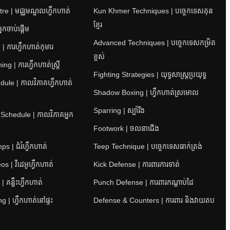
re | មជ្ឈមណ្ឌលហ្វឹកហាត់
Kun Khmer Techniques | បច្ចេកទេសគុន
ខ្មែរ
នកចាប់ផ្តើម
Advanced Techniques | បច្ចេកទេសកម្រិត
| ការហ្វឹកហាត់កុមារ
ខ្ពស់
 | ការហ្វឹកហាត់ស្ត្រី
Fighting Strategies | យុទ្ធសាស្ត្រប្រយុទ្ធ
ule | កាលវិភាគហ្វឹកហាត់
Shadow Boxing | ហ្វឹកហាត់ស្រមោល
Sparring | ស្ប៉ារីង
 Schedule | កាលវិភាគអ្នក
Footwork | ចលនាជើង
 | ជំរំហ្វឹកហាត់
Teep Technique | បច្ចេកទេសធាក់ត្រង់
s | វីដេអូហ្វឹកហាត់
Kick Defense | ការពារការទាត់
 គន្លឹះហ្វឹកហាត់
Punch Defense | ការពារកណ្តាប់ដៃ
 | ហ្វឹកហាត់នៅផ្ទះ
Defense & Counters | ការពារ និងវាយតប