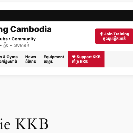
ng Cambodia
🥊 Join Training
 Clubs • Community
ចូលរួមហ្វឹកហាត់
ត់ • ក្លឹប • សហគមន៍
s & Gyms
News
Equipment
❤️ Support KKB
និងកន្លែងហាត់
ព័ត៌មាន
សម្ភារៈ
គាំទ្រ KKB
hie KKB