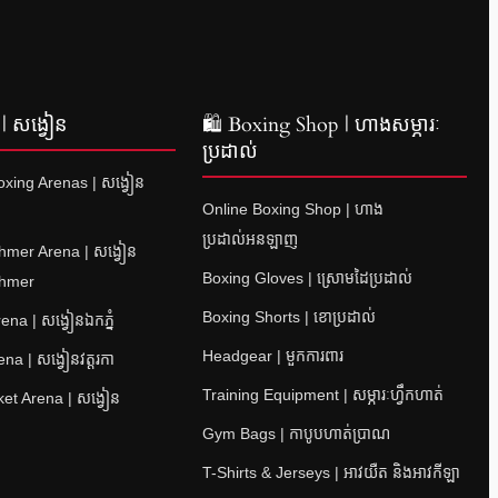
| សង្វៀន
🛍 Boxing Shop | ហាងសម្ភារៈ
ប្រដាល់
xing Arenas | សង្វៀន
Online Boxing Shop | ហាង
ប្រដាល់អនឡាញ
hmer Arena | សង្វៀន
Boxing Gloves | ស្រោមដៃប្រដាល់
Khmer
Boxing Shorts | ខោប្រដាល់
na | សង្វៀនឯកភ្នំ
Headgear | មួកការពារ
a | សង្វៀនវត្តរកា
Training Equipment | សម្ភារៈហ្វឹកហាត់
et Arena | សង្វៀន
Gym Bags | កាបូបហាត់ប្រាណ
T-Shirts & Jerseys | អាវយឺត និងអាវកីឡា