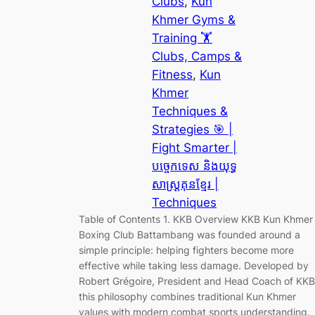
Clubs
, 
Kun
Khmer Gyms &
Training 🏋️
Clubs, Camps &
Fitness
, 
Kun
Khmer
Techniques &
Strategies 🎯 |
Fight Smarter |
បច្ចេកទេស និងយុទ្ធ
សាស្ត្រគុនខ្មែរ |
Techniques
Table of Contents 1. KKB Overview KKB Kun Khmer
Boxing Club Battambang was founded around a
simple principle: helping fighters become more
effective while taking less damage. Developed by
Robert Grégoire, President and Head Coach of KKB
this philosophy combines traditional Kun Khmer
values with modern combat sports understanding.