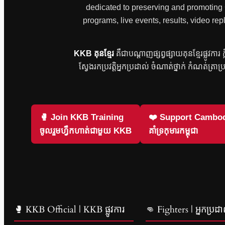
dedicated to preserving and promoting Ca
programs, live events, results, video
KKB គុនខ្មែរ
គឺជាបណ្តាញផ្សព្វផ្សាយគុនខ្មែរផ្លូវកា
ស្វែងរកប្រវត្តិអ្នកប្រដាល់ ចំណាត់ថ្នាក់ កំណត់ត្រាប
🥊 Join KKB Training
❤️ Support Cambod
ចូលរួមហ្វឹកហាត់ជាមួយ KKB
គាំទ្រកុមារកម្ពុជា
🥊 KKB Official | KKB ផ្លូវការ
👊 Fighters | អ្នកប្រដា