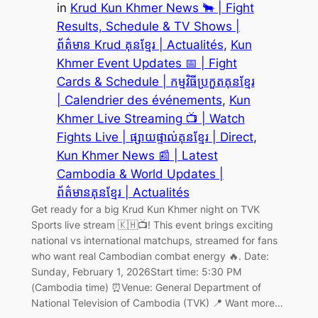
in
Krud Kun Khmer News 🐂 | Fight
Results, Schedule & TV Shows |
ព័ត៌មាន Krud គុនខ្មែរ | Actualités
, 
Kun
Khmer Event Updates 📅 | Fight
Cards & Schedule | កម្មវិធីប្រកួតគុនខ្មែរ
| Calendrier des événements
, 
Kun
Khmer Live Streaming 📺 | Watch
Fights Live | ផ្សាយផ្ទាល់គុនខ្មែរ | Direct
, 
Kun Khmer News 📰 | Latest
Cambodia & World Updates |
ព័ត៌មានគុនខ្មែរ | Actualités
Get ready for a big Krud Kun Khmer night on TVK
Sports live stream 🇰🇭📺! This event brings exciting
national vs international matchups, streamed for fans
who want real Cambodian combat energy 🔥. Date:
Sunday, February 1, 2026Start time: 5:30 PM
(Cambodia time) ⏰Venue: General Department of
National Television of Cambodia (TVK) 📍 Want more…