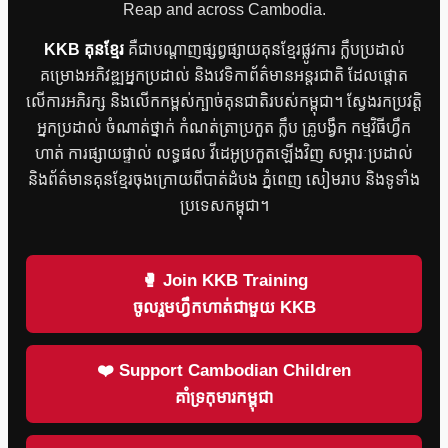
Reap and across Cambodia.
KKB គុនខ្មែរ
គឺជាបណ្តាញផ្សព្វផ្សាយគុនខ្មែរផ្លូវការ ក្លឹបប្រដាល់
គម្រោងអភិវឌ្ឍអ្នកប្រដាល់ និងវេទិកាព័ត៌មានអន្តរជាតិ ដែលផ្តោត
លើការអភិរក្ស និងលើកកម្ពស់ក្បាច់គុនជាតិរបស់កម្ពុជា។ ស្វែងរកប្រវត្តិ
អ្នកប្រដាល់ ចំណាត់ថ្នាក់ កំណត់ត្រាប្រកួត ក្លឹប គ្រូបង្វឹក កម្មវិធីហ្វឹក
ហាត់ ការផ្សាយផ្ទាល់ លទ្ធផល វីដេអូប្រកួតឡើងវិញ សម្ភារៈប្រដាល់
និងព័ត៌មានគុនខ្មែរចុងក្រោយពីបាត់ដំបង ភ្នំពេញ សៀមរាប និងទូទាំង
ប្រទេសកម្ពុជា។
🥊 Join KKB Training
ចូលរួមហ្វឹកហាត់ជាមួយ KKB
❤️ Support Cambodian Children
គាំទ្រកុមារកម្ពុជា