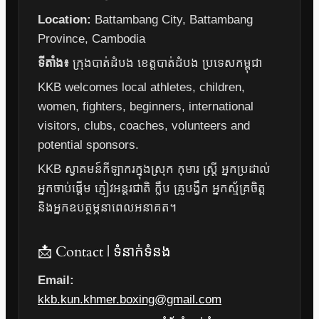
Location:
Battambang City, Battambang
Province, Cambodia
ទីតាំង៖
ក្រុងបាត់ដំបង ខេត្តបាត់ដំបង ប្រទេសកម្ពុជា
KKB welcomes local athletes, children,
women, fighters, beginners, international
visitors, clubs, coaches, volunteers and
potential sponsors.
KKB ស្វាគមន៍កីឡាករក្នុងស្រុក កុមារ ស្ត្រី អ្នកប្រដាល់
អ្នកចាប់ផ្តើម ភ្ញៀវអន្តរជាតិ ក្លឹប គ្រូបង្វឹក អ្នកស្ម័គ្រចិត្ត
និងអ្នកឧបត្ថម្ភនាពេលអនាគត។
📩 Contact | ទំនាក់ទំនង
Email:
kkb.kun.khmer.boxing@gmail.com