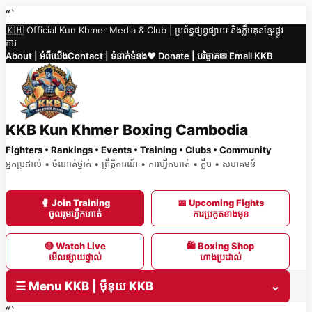
Skip
“`
🇰🇭 Official Kun Khmer Media & Club | ប្រព័ន្ធផ្សព្វផ្សាយ និងក្លឹបគុនខ្មែរផ្លូវ
to
ការ
content
About | អំពីយើង
Contact | ទំនាក់ទំនង
❤️ Donate | បរិច្ចាគ
✉ Email KKB
KKB Kun Khmer Boxing Cambodia
Fighters • Rankings • Events • Training • Clubs • Community
អ្នកប្រដាល់ • ចំណាត់ថ្នាក់ • ព្រឹត្តិការណ៍ • ការហ្វឹកហាត់ • ក្លឹប • សហគមន៍
🥊 Join Training
📅 Upcoming Fights
ចូលរួមហ្វឹកហាត់
ការប្រកួតខាងមុខ
🔴 Watch Live
🛍 Boxing Shop
មើលផ្សាយផ្ទាល់
ហាងប្រដាល់
☰ Menu KKB | ម៉ឺនុយ KKB
⌄
“`