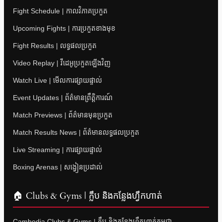
Fight Schedule | កាលវិភាគប្រកួត
Upcoming Fights | ការប្រកួតខាងមុខ
Fight Results | លទ្ធផលប្រកួត
Video Replay | វីដេអូប្រកួតឡើងវិញ
Watch Live | មើលការផ្សាយផ្ទាល់
Event Updates | ព័ត៌មានព្រឹត្តិការណ៍
Match Previews | ព័ត៌មានមុនប្រកួត
Match Results News | ព័ត៌មានលទ្ធផលប្រកួត
Live Streaming | ការផ្សាយផ្ទាល់
Boxing Arenas | សង្វៀនប្រដាល់
🏠 Clubs & Gyms | ក្លឹប និងកន្លែងហ្វឹកហាត់
Cambodia Clubs & Gyms | ក្លឹប និងកន្លែងហ្វឹកហាត់កម្ពុជា