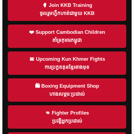
🥊 Join KKB Training
ចូលរួមហ្វឹកហាត់ជាមួយ KKB
❤️ Support Cambodian Children
គាំទ្រកុមារកម្ពុជា
📅 Upcoming Kun Khmer Fights
ការប្រកួតគុនខ្មែរខាងមុខ
🛍 Boxing Equipment Shop
ហាងសម្ភារៈប្រដាល់
👊 Fighter Profiles
ប្រវត្តិអ្នកប្រដាល់