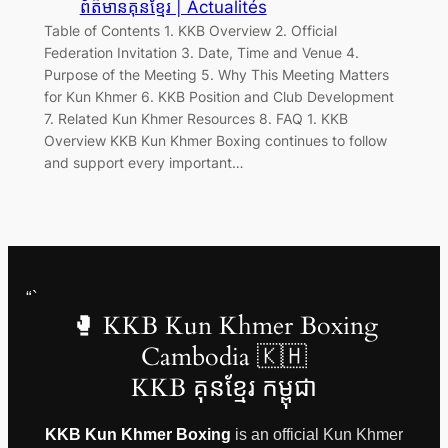
ព័ត៌មានគុនខ្មែរ | Actualités
Table of Contents 1. KKB Overview 2. Official
Federation Invitation 3. Date, Time and Venue 4.
Purpose of the Meeting 5. Why This Meeting Matters
for Kun Khmer 6. KKB Position and Club Development
7. Related Kun Khmer Resources 8. FAQ 1. KKB
Overview KKB Kun Khmer Boxing continues to follow
and support every important…
“`
🥊 KKB Kun Khmer Boxing
Cambodia 🇰🇭
KKB គុនខ្មែរ កម្ពុជា
KKB Kun Khmer Boxing
is an official Kun Khmer