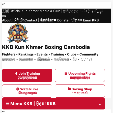
Skip
“`
🇰🇭 Official Kun Khmer Media & Club | ប្រព័ន្ធផ្សព្វផ្សាយ និងក្លឹបគុនខ្មែរផ្លូវ
to
ការ
content
About | អំពីយើង
Contact | ទំនាក់ទំនង
❤️ Donate | បរិច្ចាគ
✉ Email KKB
KKB Kun Khmer Boxing Cambodia
Fighters • Rankings • Events • Training • Clubs • Community
អ្នកប្រដាល់ • ចំណាត់ថ្នាក់ • ព្រឹត្តិការណ៍ • ការហ្វឹកហាត់ • ក្លឹប • សហគមន៍
🥊 Join Training
📅 Upcoming Fights
ចូលរួមហ្វឹកហាត់
ការប្រកួតខាងមុខ
🔴 Watch Live
🛍 Boxing Shop
មើលផ្សាយផ្ទាល់
ហាងប្រដាល់
☰ Menu KKB | ម៉ឺនុយ KKB
⌄
“`