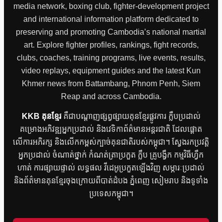
media network, boxing club, fighter-development project
and international information platform dedicated to
preserving and promoting Cambodia’s national martial
art. Explore fighter profiles, rankings, fight records,
clubs, coaches, training programs, live events, results,
video replays, equipment guides and the latest Kun
Khmer news from Battambang, Phnom Penh, Siem
Reap and across Cambodia.
KKB គុនខ្មែរ
គឺជាបណ្តាញផ្សព្វផ្សាយគុនខ្មែរផ្លូវការ ក្លឹបប្រដាល់
គម្រោងអភិវឌ្ឍអ្នកប្រដាល់ និងវេទិកាព័ត៌មានអន្តរជាតិ ដែលផ្តោត
លើការអភិរក្ស និងលើកកម្ពស់ក្បាច់គុនជាតិរបស់កម្ពុជា។ ស្វែងរកប្រវត្តិ
អ្នកប្រដាល់ ចំណាត់ថ្នាក់ កំណត់ត្រាប្រកួត ក្លឹប គ្រូបង្វឹក កម្មវិធីហ្វឹក
ហាត់ ការផ្សាយផ្ទាល់ លទ្ធផល វីដេអូប្រកួតឡើងវិញ សម្ភារៈប្រដាល់
និងព័ត៌មានគុនខ្មែរចុងក្រោយពីបាត់ដំបង ភ្នំពេញ សៀមរាប និងទូទាំង
ប្រទេសកម្ពុជា។