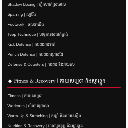
Shadow Boxing | ហ្វឹកហាត់ស្រមោល
Sparring | ស្ប៉ារីង
Footwork | ចលនាជើង
Teep Technique | បច្ចេកទេសធាក់ត្រង់
Kick Defense | ការពារការទាត់
Punch Defense | ការពារកណ្តាប់ដៃ
Defense & Counters | ការពារ និងវាយតប
🔥 Fitness & Recovery | កាយសម្បទា និងស្តារខ្លួន
Fitness | កាយសម្បទា
Workouts | លំហាត់ប្រាណ
Warm-Up & Stretching | កម្តៅ និងលាតសន្ធឹង
Nutrition & Recovery | អាហារូបត្ថម្ភ និងស្តារខ្លួន