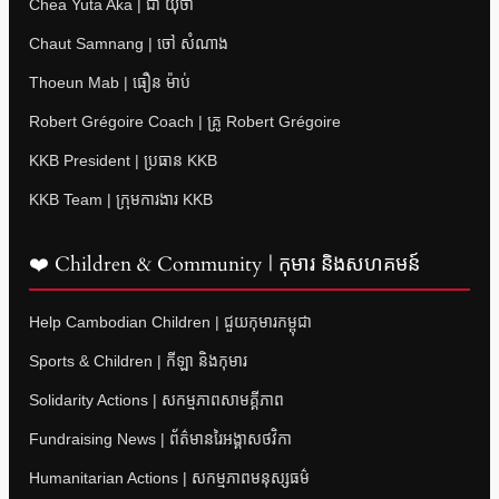
Chea Yuta Aka | ជា យុថា
Chaut Samnang | ចៅ សំណាង
Thoeun Mab | ធឿន ម៉ាប់
Robert Grégoire Coach | គ្រូ Robert Grégoire
KKB President | ប្រធាន KKB
KKB Team | ក្រុមការងារ KKB
❤️ Children & Community | កុមារ និងសហគមន៍
Help Cambodian Children | ជួយកុមារកម្ពុជា
Sports & Children | កីឡា និងកុមារ
Solidarity Actions | សកម្មភាពសាមគ្គីភាព
Fundraising News | ព័ត៌មានរៃអង្គាសថវិកា
Humanitarian Actions | សកម្មភាពមនុស្សធម៌