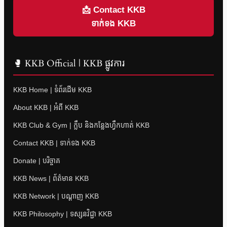
📩 Contact KKB
ទាក់ទង KKB
🥊 KKB Official | KKB ផ្លូវការ
KKB Home | ទំព័រដើម KKB
About KKB | អំពី KKB
KKB Club & Gym | ក្លឹប និងកន្លែងហ្វឹកហាត់ KKB
Contact KKB | ទាក់ទង KKB
Donate | បរិច្ចាគ
KKB News | ព័ត៌មាន KKB
KKB Network | បណ្តាញ KKB
KKB Philosophy | ទស្សនវិជ្ជា KKB