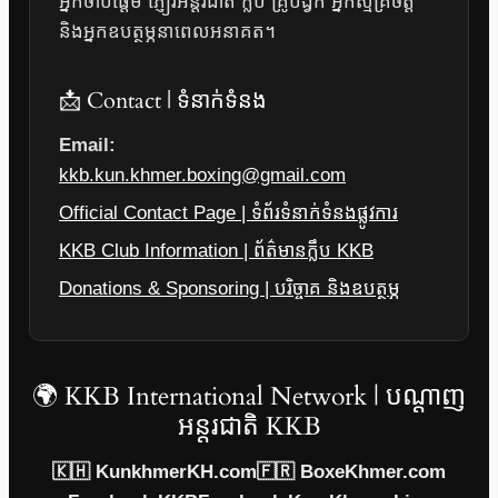
អ្នកចាប់ផ្តើម ភ្ញៀវអន្តរជាតិ ក្លឹប គ្រូបង្វឹក អ្នកស្ម័គ្រចិត្ត
និងអ្នកឧបត្ថម្ភនាពេលអនាគត។
📩 Contact | ទំនាក់ទំនង
Email:
kkb.kun.khmer.boxing@gmail.com
Official Contact Page | ទំព័រទំនាក់ទំនងផ្លូវការ
KKB Club Information | ព័ត៌មានក្លឹប KKB
Donations & Sponsoring | បរិច្ចាគ និងឧបត្ថម្ភ
🌍 KKB International Network | បណ្តាញ
អន្តរជាតិ KKB
🇰🇭 KunkhmerKH.com
🇫🇷 BoxeKhmer.com