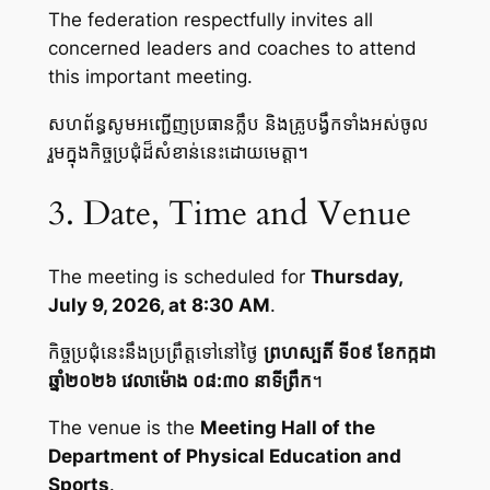
The federation respectfully invites all
concerned leaders and coaches to attend
this important meeting.
សហព័ន្ធសូមអញ្ជើញប្រធានក្លឹប និងគ្រូបង្វឹកទាំងអស់ចូល
រួមក្នុងកិច្ចប្រជុំដ៏សំខាន់នេះដោយមេត្តា។
3. Date, Time and Venue
The meeting is scheduled for
Thursday,
July 9, 2026, at 8:30 AM
.
កិច្ចប្រជុំនេះនឹងប្រព្រឹត្តទៅនៅថ្ងៃ
ព្រហស្បតិ៍ ទី០៩ ខែកក្កដា
ឆ្នាំ២០២៦ វេលាម៉ោង ០៨:៣០ នាទីព្រឹក
។
The venue is the
Meeting Hall of the
Department of Physical Education and
Sports
.