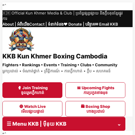
Skip
“`
🇰🇭 Official Kun Khmer Media & Club | ប្រព័ន្ធផ្សព្វផ្សាយ និងក្លឹបគុនខ្មែរផ្លូវ
to
ការ
content
About | អំពីយើង
Contact | ទំនាក់ទំនង
❤️ Donate | បរិច្ចាគ
✉ Email KKB
KKB Kun Khmer Boxing Cambodia
Fighters • Rankings • Events • Training • Clubs • Community
អ្នកប្រដាល់ • ចំណាត់ថ្នាក់ • ព្រឹត្តិការណ៍ • ការហ្វឹកហាត់ • ក្លឹប • សហគមន៍
🥊 Join Training
📅 Upcoming Fights
ចូលរួមហ្វឹកហាត់
ការប្រកួតខាងមុខ
🔴 Watch Live
🛍 Boxing Shop
មើលផ្សាយផ្ទាល់
ហាងប្រដាល់
☰ Menu KKB | ម៉ឺនុយ KKB
⌄
“`