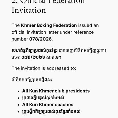
2. Official Federation
Invitation
The
Khmer Boxing Federation
issued an
official invitation letter under reference
number
078/2026
.
សហព័ន្ធកីឡាប្រដាល់គុនខ្មែរ
បានចេញលិខិតអញ្ជើញផ្លូវការ
លេខ
០៧៨/២០២៦ ស.គ.ខ
។
The invitation is addressed to:
លិខិតអញ្ជើញនេះផ្ញើជូន៖
All Kun Khmer club presidents
ប្រធានក្លឹបគុនខ្មែរទាំងអស់
All Kun Khmer coaches
គ្រូបង្វឹកកីឡាប្រដាល់គុនខ្មែរទាំងអស់