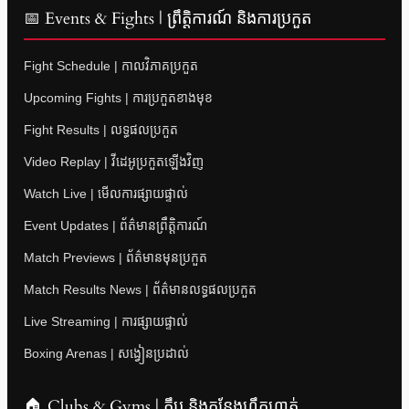
📅 Events & Fights | ព្រឹត្តិការណ៍ និងការប្រកួត
Fight Schedule | កាលវិភាគប្រកួត
Upcoming Fights | ការប្រកួតខាងមុខ
Fight Results | លទ្ធផលប្រកួត
Video Replay | វីដេអូប្រកួតឡើងវិញ
Watch Live | មើលការផ្សាយផ្ទាល់
Event Updates | ព័ត៌មានព្រឹត្តិការណ៍
Match Previews | ព័ត៌មានមុនប្រកួត
Match Results News | ព័ត៌មានលទ្ធផលប្រកួត
Live Streaming | ការផ្សាយផ្ទាល់
Boxing Arenas | សង្វៀនប្រដាល់
🏠 Clubs & Gyms | ក្លឹប និងកន្លែងហ្វឹកហាត់