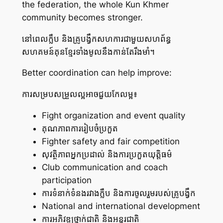
the federation, the whole Kun Khmer
community becomes stronger.
នៅពេលក្លឹប និងគ្រូបង្វឹកសហការជាមួយសហព័ន្ធ
សហគមន៍គុនខ្មែរទាំងមូលនឹងកាន់តែរឹងមាំ។
Better coordination can help improve:
ការសម្របសម្រួលល្អអាចជួយកែលម្អ៖
Fight organization and event quality
គុណភាពការរៀបចំប្រកួត
Fighter safety and fair competition
សុវត្ថិភាពអ្នកប្រដាល់ និងការប្រកួតយុត្តិធម៌
Club communication and coach
participation
ការទំនាក់ទំនងរវាងក្លឹប និងការចូលរួមរបស់គ្រូបង្វឹក
National and international development
ការអភិវឌ្ឍថ្នាក់ជាតិ និងអន្តរជាតិ