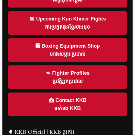
📅 Upcoming Kun Khmer Fights
ការប្រកួតគុនខ្មែរខាងមុខ
🛍 Boxing Equipment Shop
ហាងសម្ភារៈប្រដាល់
👊 Fighter Profiles
ប្រវត្តិអ្នកប្រដាល់
📩 Contact KKB
ទាក់ទង KKB
🥊 KKB Official | KKB ផ្លូវការ