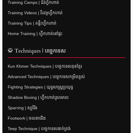
Training Camps | ជំរំហ្វឹកហាត់
Training Videos | វីដេអូហ្វឹកហាត់
Training Tips | គន្លឹះហ្វឹកហាត់
Home Training | ហ្វឹកហាត់នៅផ្ទះ
🥋 Techniques | បច្ចេកទេស
Kun Khmer Techniques | បច្ចេកទេសគុនខ្មែរ
Advanced Techniques | បច្ចេកទេសកម្រិតខ្ពស់
Fighting Strategies | យុទ្ធសាស្ត្រប្រយុទ្ធ
Shadow Boxing | ហ្វឹកហាត់ស្រមោល
Sparring | ស្ប៉ារីង
Footwork | ចលនាជើង
Teep Technique | បច្ចេកទេសធាក់ត្រង់