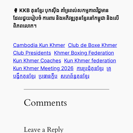
🥊 KKB គុនខ្មែរ បុកស៊ីង គាំទ្ររាល់សកម្មភាពវិជ្ជមាន
ដែលជួយរៀបចំ ការពារ និងអភិវឌ្ឍគុនខ្មែរនៅកម្ពុជា និងលើ
ពិភពលោក។
Cambodia Kun Khmer
Club de Boxe Khmer
Club Presidents
Khmer Boxing Federation
Kun Khmer Coaches
Kun Khmer federation
Kun Khmer Meeting 2026
ការប្រជុំគុនខ្មែរ
គ្រូ
បង្វឹកគុនខ្មែរ
ប្រធានក្លឹប
សហព័ន្ធគុនខ្មែរ
Comments
Leave a Reply