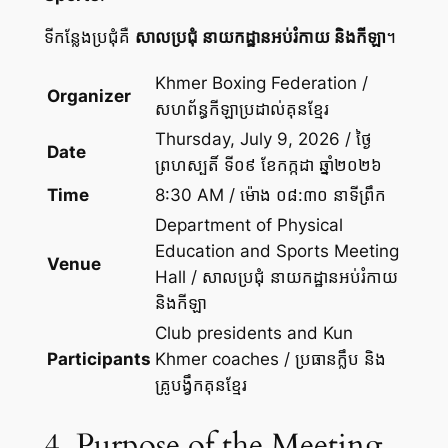
ទីកន្លែងប្រជុំគឺ
សាលប្រជុំ នាយកដ្ឋានអប់រំកាយ និងកីឡា
។
Khmer Boxing Federation /
Organizer
សហព័ន្ធកីឡាប្រដាល់គុនខ្មែរ
Thursday, July 9, 2026 / ថ្ងៃ
Date
ព្រហស្បតិ៍ ទី០៩ ខែកក្កដា ឆ្នាំ២០២៦
Time
8:30 AM / ម៉ោង ០៨:៣០ នាទីព្រឹក
Department of Physical
Education and Sports Meeting
Venue
Hall / សាលប្រជុំ នាយកដ្ឋានអប់រំកាយ
និងកីឡា
Club presidents and Kun
Participants
Khmer coaches / ប្រធានក្លឹប និង
គ្រូបង្វឹកគុនខ្មែរ
4. Purpose of the Meeting