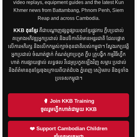
video replays, equipment guides and the latest Kun
Khmer news from Battambang, Phnom Penh, Siem
Reap and across Cambodia.
KKB គុនខ្មែរ
គឺជាបណ្តាញផ្សព្វផ្សាយគុនខ្មែរផ្លូវការ ក្លឹបប្រដាល់
គម្រោងអភិវឌ្ឍអ្នកប្រដាល់ និងវេទិកាព័ត៌មានអន្តរជាតិ ដែលផ្តោត
លើការអភិរក្ស និងលើកកម្ពស់ក្បាច់គុនជាតិរបស់កម្ពុជា។ ស្វែងរកប្រវត្តិ
អ្នកប្រដាល់ ចំណាត់ថ្នាក់ កំណត់ត្រាប្រកួត ក្លឹប គ្រូបង្វឹក កម្មវិធីហ្វឹក
ហាត់ ការផ្សាយផ្ទាល់ លទ្ធផល វីដេអូប្រកួតឡើងវិញ សម្ភារៈប្រដាល់
និងព័ត៌មានគុនខ្មែរចុងក្រោយពីបាត់ដំបង ភ្នំពេញ សៀមរាប និងទូទាំង
ប្រទេសកម្ពុជា។
🥊 Join KKB Training
ចូលរួមហ្វឹកហាត់ជាមួយ KKB
❤️ Support Cambodian Children
គាំទ្រកុមារកម្ពុជា