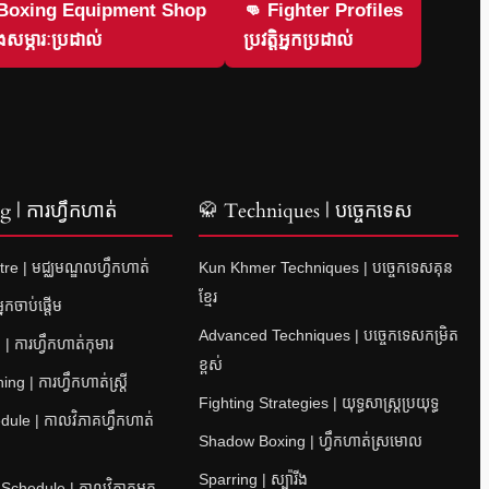
 Boxing Equipment Shop
👊 Fighter Profiles
សម្ភារៈប្រដាល់
ប្រវត្តិអ្នកប្រដាល់
 | ការហ្វឹកហាត់
🥋 Techniques | បច្ចេកទេស
re | មជ្ឈមណ្ឌលហ្វឹកហាត់
Kun Khmer Techniques | បច្ចេកទេសគុន
ខ្មែរ
នកចាប់ផ្តើម
Advanced Techniques | បច្ចេកទេសកម្រិត
| ការហ្វឹកហាត់កុមារ
ខ្ពស់
 | ការហ្វឹកហាត់ស្ត្រី
Fighting Strategies | យុទ្ធសាស្ត្រប្រយុទ្ធ
ule | កាលវិភាគហ្វឹកហាត់
Shadow Boxing | ហ្វឹកហាត់ស្រមោល
Sparring | ស្ប៉ារីង
 Schedule | កាលវិភាគអ្នក