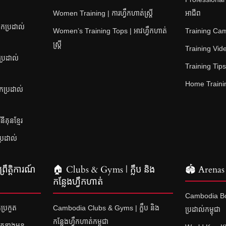
Women Training | ការហ្វឹកហាត់ស្ត្រី
អាជីព
កប្រដាល់
Women’s Training Tops | អាវហ្វឹកហាត់
Training Camps
ស្ត្រី
Training Video
ប្រដាល់
Training Tips |
Home Training
នកប្រដាល់
គុនខ្មែរ
ប្រដាល់
រឹត្តិការណ៍
🏠 Clubs & Gyms | ក្លឹប និង
🏟 Arenas 
កន្លែងហ្វឹកហាត់
Cambodia Bo
ប្រកួត
Cambodia Clubs & Gyms | ក្លឹប និង
ប្រដាល់កម្ពុជា
កន្លែងហ្វឹកហាត់កម្ពុជា
ួតខាងមុខ