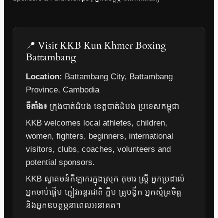
📍 Visit KKB Kun Khmer Boxing
Battambang
Location:
Battambang City, Battambang
Province, Cambodia
ទីតាំង៖
ក្រុងបាត់ដំបង ខេត្តបាត់ដំបង ប្រទេសកម្ពុជា
KKB welcomes local athletes, children,
women, fighters, beginners, international
visitors, clubs, coaches, volunteers and
potential sponsors.
KKB ស្វាគមន៍កីឡាករក្នុងស្រុក កុមារ ស្ត្រី អ្នកប្រដាល់
អ្នកចាប់ផ្តើម ភ្ញៀវអន្តរជាតិ ក្លឹប គ្រូបង្វឹក អ្នកស្ម័គ្រចិត្ត
និងអ្នកឧបត្ថម្ភនាពេលអនាគត។