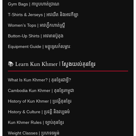
Gym Bags | កាបូបហាត់ប្រាណ
T-Shirts & Jerseys | អាវយឺត និងអាវកីឡា
Women’s Tops | អាវហ្វឹកហាត់ស្ត្រី
Button-Up Shirts | អាវមានប៊ូតុង
Equipment Guide | មគ្គុទ្ទេសក៍សម្ភារៈ
📚 Learn Kun Khmer | ស្វែងយល់គុនខ្មែរ
What Is Kun Khmer? | គុនខ្មែរជាអ្វី?
Cambodia Kun Khmer | គុនខ្មែរកម្ពុជា
History of Kun Khmer | ប្រវត្តិគុនខ្មែរ
History & Culture | ប្រវត្តិ និងវប្បធម៌
Kun Khmer Rules | ច្បាប់គុនខ្មែរ
Weight Classes | ប្រភេទទម្ងន់