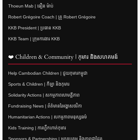
Thoeun Mab | ធឿន ម៉ាប់
Robert Grégoire Coach | គ្រូ Robert Grégoire
KKB President | ប្រធាន KKB
KKB Team | ក្រុមការងារ KKB
❤️ Children & Community | កុមារ និងសហគមន៍
Help Cambodian Children | ជួយកុមារកម្ពុជា
Sports & Children | កីឡា និងកុមារ
Solidarity Actions | សកម្មភាពសាមគ្គីភាព
Fundraising News | ព័ត៌មានរៃអង្គាសថវិកា
Humanitarian Actions | សកម្មភាពមនុស្សធម៌
Kids Training | ការហ្វឹកហាត់កុមារ
Sponsors & Partnerships | អ្នកឧបត្ថម្ភ និងភាពជាដៃគូ