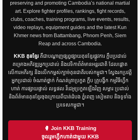
preserving and promoting Cambodia’s national martial
art. Explore fighter profiles, rankings, fight records,
clubs, coaches, training programs, live events, results,
video replays, equipment guides and the latest Kun
Khmer news from Battambang, Phnom Penh, Siem
Reap and across Cambodia.
KKB គុនខ្មែរ
គឺជាបណ្តាញផ្សព្វផ្សាយគុនខ្មែរផ្លូវការ ក្លឹបប្រដាល់
គម្រោងអភិវឌ្ឍអ្នកប្រដាល់ និងវេទិកាព័ត៌មានអន្តរជាតិ ដែលផ្តោត
លើការអភិរក្ស និងលើកកម្ពស់ក្បាច់គុនជាតិរបស់កម្ពុជា។ ស្វែងរកប្រវត្តិ
អ្នកប្រដាល់ ចំណាត់ថ្នាក់ កំណត់ត្រាប្រកួត ក្លឹប គ្រូបង្វឹក កម្មវិធីហ្វឹក
ហាត់ ការផ្សាយផ្ទាល់ លទ្ធផល វីដេអូប្រកួតឡើងវិញ សម្ភារៈប្រដាល់
និងព័ត៌មានគុនខ្មែរចុងក្រោយពីបាត់ដំបង ភ្នំពេញ សៀមរាប និងទូទាំង
ប្រទេសកម្ពុជា។
🥊 Join KKB Training
ចូលរួមហ្វឹកហាត់ជាមួយ KKB