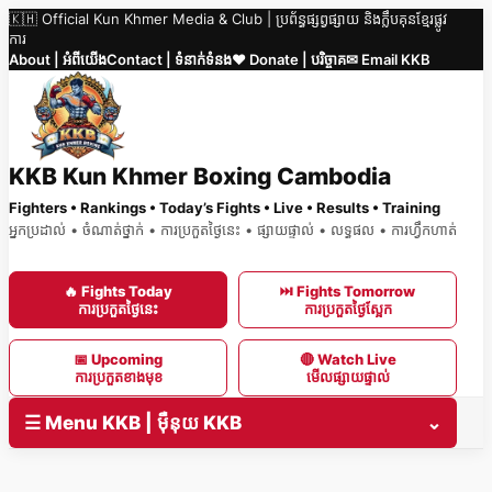
🇰🇭 Official Kun Khmer Media & Club | ប្រព័ន្ធផ្សព្វផ្សាយ និងក្លឹបគុនខ្មែរផ្លូវ
Skip
ការ
to
About | អំពីយើង
Contact | ទំនាក់ទំនង
❤️ Donate | បរិច្ចាគ
✉ Email KKB
content
KKB Kun Khmer Boxing Cambodia
Fighters • Rankings • Today’s Fights • Live • Results • Training
អ្នកប្រដាល់ • ចំណាត់ថ្នាក់ • ការប្រកួតថ្ងៃនេះ • ផ្សាយផ្ទាល់ • លទ្ធផល • ការហ្វឹកហាត់
🔥 Fights Today
⏭ Fights Tomorrow
ការប្រកួតថ្ងៃនេះ
ការប្រកួតថ្ងៃស្អែក
📅 Upcoming
🔴 Watch Live
ការប្រកួតខាងមុខ
មើលផ្សាយផ្ទាល់
☰ Menu KKB | ម៉ឺនុយ KKB
⌄