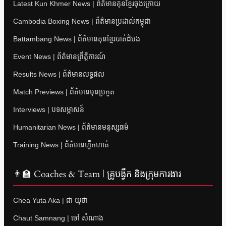
Latest Kun Khmer News | ព័ត៌មានគុនខ្មែរចុងក្រោយ
Cambodia Boxing News | ព័ត៌មានប្រដាល់កម្ពុជា
Battambang News | ព័ត៌មានគុនខ្មែរបាត់ដំបង
Event News | ព័ត៌មានព្រឹត្តិការណ៍
Results News | ព័ត៌មានលទ្ធផល
Match Previews | ព័ត៌មានមុនប្រកួត
Interviews | បទសម្ភាសន៍
Humanitarian News | ព័ត៌មានមនុស្សធម៌
Training News | ព័ត៌មានហ្វឹកហាត់
👨‍🏫 Coaches & Team | គ្រូបង្វឹក និងក្រុមការងារ
Chea Yuta Aka | ជា យុថា
Chaut Samnang | ចៅ សំណាង