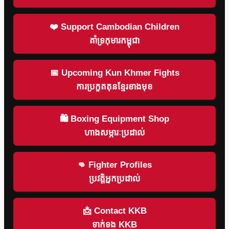
❤️ Support Cambodian Children
គាំទ្រកុមារកម្ពុជា
📅 Upcoming Kun Khmer Fights
ការប្រកួតគុនខ្មែរខាងមុខ
🛍 Boxing Equipment Shop
ហាងសម្ភារៈប្រដាល់
👊 Fighter Profiles
ប្រវត្តិអ្នកប្រដាល់
📩 Contact KKB
ទាក់ទង KKB