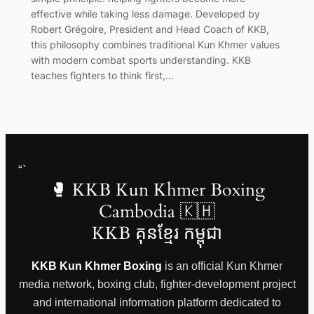
effective while taking less damage. Developed by
Robert Grégoire, President and Head Coach of KKB,
this philosophy combines traditional Kun Khmer values
with modern combat sports understanding. KKB
teaches fighters to think first,…
“`
🥊 KKB Kun Khmer Boxing
Cambodia 🇰🇭
KKB គុនខ្មែរ កម្ពុជា
KKB Kun Khmer Boxing
is an official Kun Khmer
media network, boxing club, fighter-development project
and international information platform dedicated to