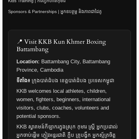
Kids Training | ការហ្វឹកហាត់កុមារ
Sponsors & Partnerships | អ្នកឧបត្ថម្ភ និងភាពជាដៃគូ
📍 Visit KKB Kun Khmer Boxing
Battambang
Location:
Battambang City, Battambang
Province, Cambodia
ទីតាំង៖
ក្រុងបាត់ដំបង ខេត្តបាត់ដំបង ប្រទេសកម្ពុជា
KKB welcomes local athletes, children,
women, fighters, beginners, international
visitors, clubs, coaches, volunteers and
potential sponsors.
KKB ស្វាគមន៍កីឡាករក្នុងស្រុក កុមារ ស្ត្រី អ្នកប្រដាល់
អ្នកចាប់ផ្តើម ភ្ញៀវអន្តរជាតិ ក្លឹប គ្រូបង្វឹក អ្នកស្ម័គ្រចិត្ត