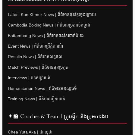
Latest Kun Khmer News | ព័ត៌មានគុនខ្មែរចុងក្រោយ
Cambodia Boxing News | ព័ត៌មានប្រដាល់កម្ពុជា
Battambang News | ព័ត៌មានគុនខ្មែរបាត់ដំបង
Event News | ព័ត៌មានព្រឹត្តិការណ៍
Results News | ព័ត៌មានលទ្ធផល
Match Previews | ព័ត៌មានមុនប្រកួត
Interviews | បទសម្ភាសន៍
Humanitarian News | ព័ត៌មានមនុស្សធម៌
Training News | ព័ត៌មានហ្វឹកហាត់
👨‍🏫 Coaches & Team | គ្រូបង្វឹក និងក្រុមការងារ
Chea Yuta Aka | ជា យុថា