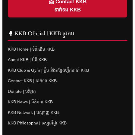
📩 Contact KKB
ទាក់ទង KKB
🥊 KKB Official | KKB ផ្លូវការ
KKB Home | ទំព័រដើម KKB
About KKB | អំពី KKB
KKB Club & Gym | ក្លឹប និងកន្លែងហ្វឹកហាត់ KKB
Contact KKB | ទាក់ទង KKB
Donate | បរិច្ចាគ
KKB News | ព័ត៌មាន KKB
KKB Network | បណ្តាញ KKB
KKB Philosophy | ទស្សនវិជ្ជា KKB