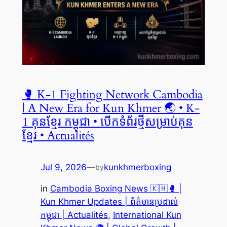
🥊 K-1 Fighting Network Cambodia
| A New Era for Kun Khmer 🌏 • K-
1 គុនខ្មែរ កម្ពុជា • បើកទំព័រថ្មីសម្រាប់គុន
ខ្មែរ • Actualités
Jul 9, 2026
—
kunkhmerboxing
by
in
Cambodia Boxing News 🇰🇭🥊 |
Kun Khmer Updates | ព័ត៌មានប្រដាល់
កម្ពុជា | Actualités
, 
International Kun