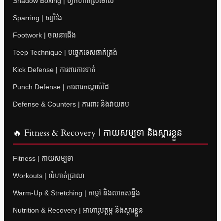
Shadow Boxing | ហ្វឹកហាត់ស្រមោល
Sparring | ស្ប៉ារីង
Footwork | ចលនាជើង
Teep Technique | បច្ចេកទេសធាក់ត្រង់
Kick Defense | ការពារការទាត់
Punch Defense | ការពារកណ្តាប់ដៃ
Defense & Counters | ការពារ និងវាយតប
🔥 Fitness & Recovery | កាយសម្បទា និងស្តារខ្លួន
Fitness | កាយសម្បទា
Workouts | លំហាត់ប្រាណ
Warm-Up & Stretching | កម្តៅ និងលាតសន្ធឹង
Nutrition & Recovery | អាហារូបត្ថម្ភ និងស្តារខ្លួន