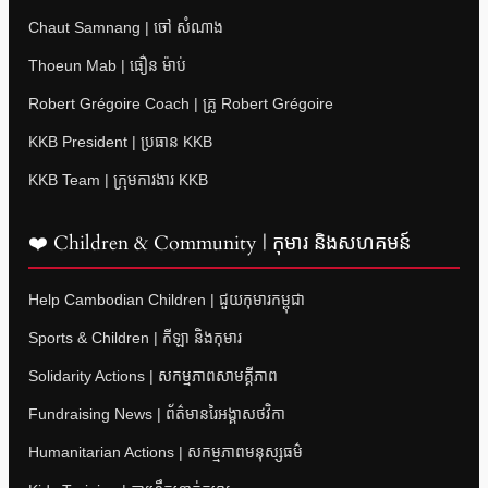
Chaut Samnang | ចៅ សំណាង
Thoeun Mab | ធឿន ម៉ាប់
Robert Grégoire Coach | គ្រូ Robert Grégoire
KKB President | ប្រធាន KKB
KKB Team | ក្រុមការងារ KKB
❤️ Children & Community | កុមារ និងសហគមន៍
Help Cambodian Children | ជួយកុមារកម្ពុជា
Sports & Children | កីឡា និងកុមារ
Solidarity Actions | សកម្មភាពសាមគ្គីភាព
Fundraising News | ព័ត៌មានរៃអង្គាសថវិកា
Humanitarian Actions | សកម្មភាពមនុស្សធម៌