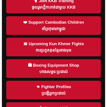
🥊 Join KKB Training
ចូលរួមហ្វឹកហាត់ជាមួយ KKB
❤️ Support Cambodian Children
គាំទ្រកុមារកម្ពុជា
📅 Upcoming Kun Khmer Fights
ការប្រកួតគុនខ្មែរខាងមុខ
🛍 Boxing Equipment Shop
ហាងសម្ភារៈប្រដាល់
👊 Fighter Profiles
ប្រវត្តិអ្នកប្រដាល់