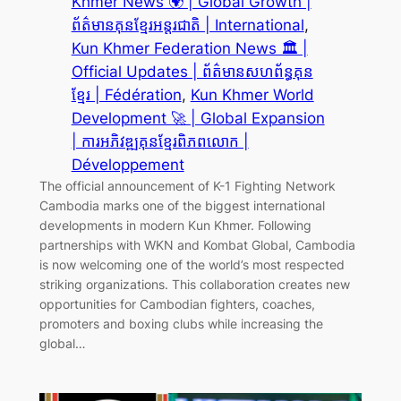
Khmer News 🌍 | Global Growth |
ព័ត៌មានគុនខ្មែរអន្តរជាតិ | International
, 
Kun Khmer Federation News 🏛️ |
Official Updates | ព័ត៌មានសហព័ន្ធគុន
ខ្មែរ | Fédération
, 
Kun Khmer World
Development 🚀 | Global Expansion
| ការអភិវឌ្ឍគុនខ្មែរពិភពលោក |
Développement
The official announcement of K-1 Fighting Network
Cambodia marks one of the biggest international
developments in modern Kun Khmer. Following
partnerships with WKN and Kombat Global, Cambodia
is now welcoming one of the world’s most respected
striking organizations. This collaboration creates new
opportunities for Cambodian fighters, coaches,
promoters and boxing clubs while increasing the
global…