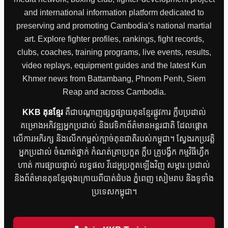
and international information platform dedicated to
preserving and promoting Cambodia’s national martial
art. Explore fighter profiles, rankings, fight records,
clubs, coaches, training programs, live events, results,
video replays, equipment guides and the latest Kun
Khmer news from Battambang, Phnom Penh, Siem
Reap and across Cambodia.
KKB គុនខ្មែរ
គឺជាបណ្តាញផ្សព្វផ្សាយគុនខ្មែរផ្លូវការ ក្លឹបប្រដាល់
គម្រោងអភិវឌ្ឍអ្នកប្រដាល់ និងវេទិកាព័ត៌មានអន្តរជាតិ ដែលផ្តោត
លើការអភិរក្ស និងលើកកម្ពស់ក្បាច់គុនជាតិរបស់កម្ពុជា។ ស្វែងរកប្រវត្តិ
អ្នកប្រដាល់ ចំណាត់ថ្នាក់ កំណត់ត្រាប្រកួត ក្លឹប គ្រូបង្វឹក កម្មវិធីហ្វឹក
ហាត់ ការផ្សាយផ្ទាល់ លទ្ធផល វីដេអូប្រកួតឡើងវិញ សម្ភារៈប្រដាល់
និងព័ត៌មានគុនខ្មែរចុងក្រោយពីបាត់ដំបង ភ្នំពេញ សៀមរាប និងទូទាំង
ប្រទេសកម្ពុជា។