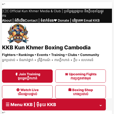
Skip
“`
🇰🇭 Official Kun Khmer Media & Club | ប្រព័ន្ធផ្សព្វផ្សាយ និងក្លឹបគុនខ្មែរផ្លូវ
to
ការ
content
About | អំពីយើង
Contact | ទំនាក់ទំនង
❤️ Donate | បរិច្ចាគ
✉ Email KKB
KKB Kun Khmer Boxing Cambodia
Fighters • Rankings • Events • Training • Clubs • Community
អ្នកប្រដាល់ • ចំណាត់ថ្នាក់ • ព្រឹត្តិការណ៍ • ការហ្វឹកហាត់ • ក្លឹប • សហគមន៍
🥊 Join Training
📅 Upcoming Fights
ចូលរួមហ្វឹកហាត់
ការប្រកួតខាងមុខ
🔴 Watch Live
🛍 Boxing Shop
មើលផ្សាយផ្ទាល់
ហាងប្រដាល់
☰ Menu KKB | ម៉ឺនុយ KKB
⌄
“`