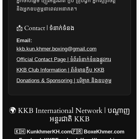
អ្នកចាប់ផ្តើម ភ្ញៀវអន្តរជាតិ ក្លឹប គ្រូបង្វឹក អ្នកស្ម័គ្រចិត្ត
និងអ្នកឧបត្ថម្ភនាពេលអនាគត។
📩 Contact | ទំនាក់ទំនង
Email:
kkb.kun.khmer.boxing@gmail.com
Official Contact Page | ទំព័រទំនាក់ទំនងផ្លូវការ
KKB Club Information | ព័ត៌មានក្លឹប KKB
Donations & Sponsoring | បរិច្ចាគ និងឧបត្ថម្ភ
🌍 KKB International Network | បណ្តាញ
អន្តរជាតិ KKB
🇰🇭 KunkhmerKH.com
🇫🇷 BoxeKhmer.com