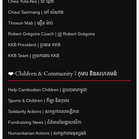
Chea Yuta Aka | ជា យុថា
Chaut Samnang | ចៅ សំណាង
Thoeun Mab | ធឿន ម៉ាប់
Robert Grégoire Coach | គ្រូ Robert Grégoire
KKB President | ប្រធាន KKB
KKB Team | ក្រុមការងារ KKB
❤️ Children & Community | កុមារ និងសហគមន៍
Help Cambodian Children | ជួយកុមារកម្ពុជា
Sports & Children | កីឡា និងកុមារ
Solidarity Actions | សកម្មភាពសាមគ្គីភាព
Fundraising News | ព័ត៌មានរៃអង្គាសថវិកា
Humanitarian Actions | សកម្មភាពមនុស្សធម៌