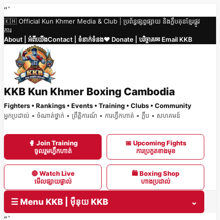
Skip
“`
🇰🇭 Official Kun Khmer Media & Club | ប្រព័ន្ធផ្សព្វផ្សាយ និងក្លឹបគុនខ្មែរផ្លូវ
to
ការ
content
About | អំពីយើង
Contact | ទំនាក់ទំនង
❤️ Donate | បរិច្ចាគ
✉ Email KKB
KKB Kun Khmer Boxing Cambodia
Fighters • Rankings • Events • Training • Clubs • Community
អ្នកប្រដាល់ • ចំណាត់ថ្នាក់ • ព្រឹត្តិការណ៍ • ការហ្វឹកហាត់ • ក្លឹប • សហគមន៍
🥊 Join Training
📅 Upcoming Fights
ចូលរួមហ្វឹកហាត់
ការប្រកួតខាងមុខ
🔴 Watch Live
🛍 Boxing Shop
មើលផ្សាយផ្ទាល់
ហាងប្រដាល់
☰ Menu KKB | ម៉ឺនុយ KKB
⌄
“`