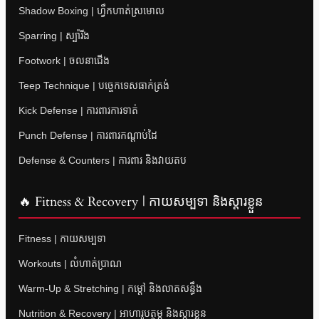
Shadow Boxing | ហ្វឹកហាត់ស្រមោល
Sparring | ស្ប៉ារីង
Footwork | ចលនាជើង
Teep Technique | បច្ចេកទេសធាក់ត្រង់
Kick Defense | ការពារការទាត់
Punch Defense | ការពារកណ្តាប់ដៃ
Defense & Counters | ការពារ និងវាយតប
🔥 Fitness & Recovery | កាយសម្បទា និងស្តារខ្លួន
Fitness | កាយសម្បទា
Workouts | លំហាត់ប្រាណ
Warm-Up & Stretching | កម្តៅ និងលាតសន្ធឹង
Nutrition & Recovery | អាហារូបត្ថម្ភ និងស្តារខ្លួន