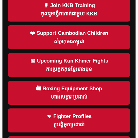
🥊 Join KKB Training
ចូលរួមហ្វឹកហាត់ជាមួយ KKB
❤️ Support Cambodian Children
គាំទ្រកុមារកម្ពុជា
📅 Upcoming Kun Khmer Fights
ការប្រកួតគុនខ្មែរខាងមុខ
🛍 Boxing Equipment Shop
ហាងសម្ភារៈប្រដាល់
👊 Fighter Profiles
ប្រវត្តិអ្នកប្រដាល់