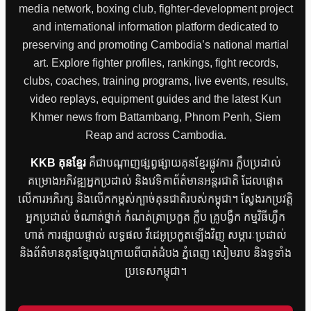
media network, boxing club, fighter-development project
and international information platform dedicated to
preserving and promoting Cambodia’s national martial
art. Explore fighter profiles, rankings, fight records,
clubs, coaches, training programs, live events, results,
video replays, equipment guides and the latest Kun
Khmer news from Battambang, Phnom Penh, Siem
Reap and across Cambodia.
KKB គុនខ្មែរ
គឺជាបណ្តាញផ្សព្វផ្សាយគុនខ្មែរផ្លូវការ ក្លឹបប្រដាល់
គម្រោងអភិវឌ្ឍអ្នកប្រដាល់ និងវេទិកាព័ត៌មានអន្តរជាតិ ដែលផ្តោត
លើការអភិរក្ស និងលើកកម្ពស់ក្បាច់គុនជាតិរបស់កម្ពុជា។ ស្វែងរកប្រវត្តិ
អ្នកប្រដាល់ ចំណាត់ថ្នាក់ កំណត់ត្រាប្រកួត ក្លឹប គ្រូបង្វឹក កម្មវិធីហ្វឹក
ហាត់ ការផ្សាយផ្ទាល់ លទ្ធផល វីដេអូប្រកួតឡើងវិញ សម្ភារៈប្រដាល់
និងព័ត៌មានគុនខ្មែរចុងក្រោយពីបាត់ដំបង ភ្នំពេញ សៀមរាប និងទូទាំង
ប្រទេសកម្ពុជា។