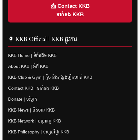
📩 Contact KKB
ទាក់ទង KKB
🥊 KKB Official | KKB ផ្លូវការ
KKB Home | ទំព័រដើម KKB
About KKB | អំពី KKB
KKB Club & Gym | ក្លឹប និងកន្លែងហ្វឹកហាត់ KKB
Contact KKB | ទាក់ទង KKB
Donate | បរិច្ចាគ
KKB News | ព័ត៌មាន KKB
KKB Network | បណ្តាញ KKB
KKB Philosophy | ទស្សនវិជ្ជា KKB