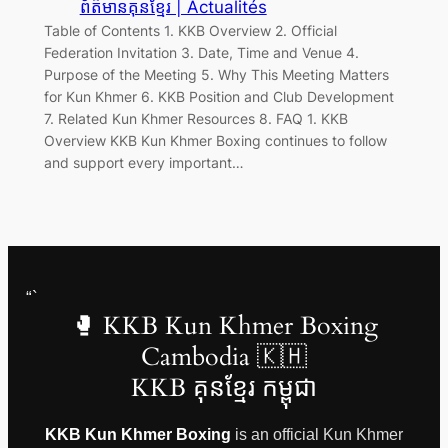
ព័ត៌មានគុនខ្មែរ | Actualités
Table of Contents 1. KKB Overview 2. Official
Federation Invitation 3. Date, Time and Venue 4.
Purpose of the Meeting 5. Why This Meeting Matters
for Kun Khmer 6. KKB Position and Club Development
7. Related Kun Khmer Resources 8. FAQ 1. KKB
Overview KKB Kun Khmer Boxing continues to follow
and support every important…
“`
🥊 KKB Kun Khmer Boxing
Cambodia 🇰🇭
KKB គុនខ្មែរ កម្ពុជា
KKB Kun Khmer Boxing
is an official Kun Khmer