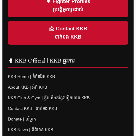
👊 Fighter Profiles
ប្រវត្តិអ្នកប្រដាល់
📩 Contact KKB
ទាក់ទង KKB
🥊 KKB Official | KKB ផ្លូវការ
KKB Home | ទំព័រដើម KKB
About KKB | អំពី KKB
KKB Club & Gym | ក្លឹប និងកន្លែងហ្វឹកហាត់ KKB
Contact KKB | ទាក់ទង KKB
Donate | បរិច្ចាគ
KKB News | ព័ត៌មាន KKB