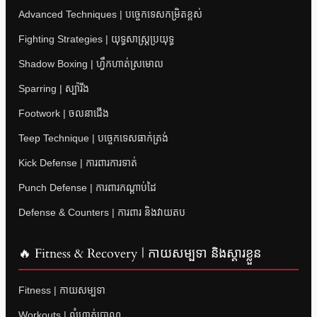
Advanced Techniques | បច្ចេកទេសកម្រិតខ្ពស់
Fighting Strategies | យុទ្ធសាស្ត្រប្រយុទ្ធ
Shadow Boxing | ហ្វឹកហាត់ស្រមោល
Sparring | ស្ប៉ារីង
Footwork | ចលនាជើង
Teep Technique | បច្ចេកទេសធាក់ត្រង់
Kick Defense | ការពារការទាត់
Punch Defense | ការពារកណ្តាប់ដៃ
Defense & Counters | ការពារ និងវាយតប
🔥 Fitness & Recovery | កាយសម្បទា និងស្តារខ្លួន
Fitness | កាយសម្បទា
Workouts | លំហាត់ប្រាណ