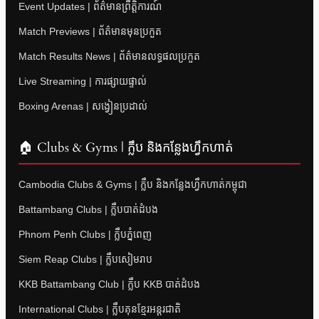
Event Updates | ព័ត៌មានព្រឹត្តិការណ៍
Match Previews | ព័ត៌មានមុនប្រកួត
Match Results News | ព័ត៌មានលទ្ធផលប្រកួត
Live Streaming | ការផ្សាយផ្ទាល់
Boxing Arenas | សង្វៀនប្រដាល់
🏠 Clubs & Gyms | ក្លឹប និងកន្លែងហ្វឹកហាត់
Cambodia Clubs & Gyms | ក្លឹប និងកន្លែងហ្វឹកហាត់កម្ពុជា
Battambang Clubs | ក្លឹបបាត់ដំបង
Phnom Penh Clubs | ក្លឹបភ្នំពេញ
Siem Reap Clubs | ក្លឹបសៀមរាប
KKB Battambang Club | ក្លឹប KKB បាត់ដំបង
International Clubs | ក្លឹបគុនខ្មែរអន្តរជាតិ