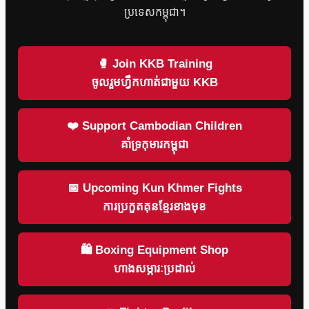
ប្រទេសកម្ពុជា។
🥊 Join KKB Training
ចូលរួមហ្វឹកហាត់ជាមួយ KKB
❤️ Support Cambodian Children
គាំទ្រកុមារកម្ពុជា
📅 Upcoming Kun Khmer Fights
ការប្រកួតគុនខ្មែរខាងមុខ
🛍 Boxing Equipment Shop
ហាងសម្ភារៈប្រដាល់