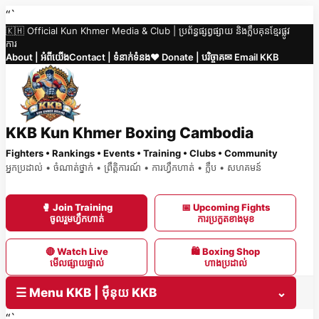
Skip
“`
🇰🇭 Official Kun Khmer Media & Club | ប្រព័ន្ធផ្សព្វផ្សាយ និងក្លឹបគុនខ្មែរផ្លូវ
to
ការ
content
About | អំពីយើង
Contact | ទំនាក់ទំនង
❤️ Donate | បរិច្ចាគ
✉ Email KKB
KKB Kun Khmer Boxing Cambodia
Fighters • Rankings • Events • Training • Clubs • Community
អ្នកប្រដាល់ • ចំណាត់ថ្នាក់ • ព្រឹត្តិការណ៍ • ការហ្វឹកហាត់ • ក្លឹប • សហគមន៍
🥊 Join Training
📅 Upcoming Fights
ចូលរួមហ្វឹកហាត់
ការប្រកួតខាងមុខ
🔴 Watch Live
🛍 Boxing Shop
មើលផ្សាយផ្ទាល់
ហាងប្រដាល់
☰ Menu KKB | ម៉ឺនុយ KKB
⌄
“`