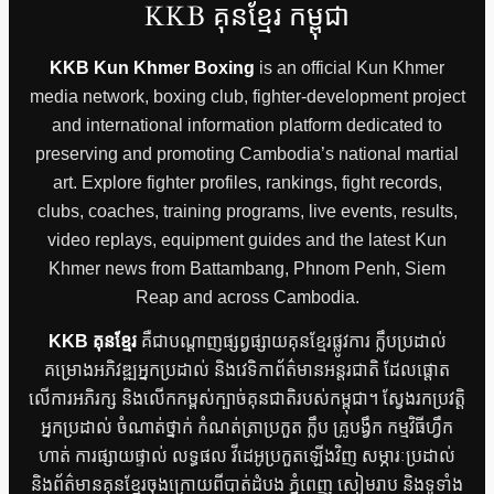
KKB គុនខ្មែរ កម្ពុជា
KKB Kun Khmer Boxing
is an official Kun Khmer
media network, boxing club, fighter-development project
and international information platform dedicated to
preserving and promoting Cambodia’s national martial
art. Explore fighter profiles, rankings, fight records,
clubs, coaches, training programs, live events, results,
video replays, equipment guides and the latest Kun
Khmer news from Battambang, Phnom Penh, Siem
Reap and across Cambodia.
KKB គុនខ្មែរ
គឺជាបណ្តាញផ្សព្វផ្សាយគុនខ្មែរផ្លូវការ ក្លឹបប្រដាល់
គម្រោងអភិវឌ្ឍអ្នកប្រដាល់ និងវេទិកាព័ត៌មានអន្តរជាតិ ដែលផ្តោត
លើការអភិរក្ស និងលើកកម្ពស់ក្បាច់គុនជាតិរបស់កម្ពុជា។ ស្វែងរកប្រវត្តិ
អ្នកប្រដាល់ ចំណាត់ថ្នាក់ កំណត់ត្រាប្រកួត ក្លឹប គ្រូបង្វឹក កម្មវិធីហ្វឹក
ហាត់ ការផ្សាយផ្ទាល់ លទ្ធផល វីដេអូប្រកួតឡើងវិញ សម្ភារៈប្រដាល់
និងព័ត៌មានគុនខ្មែរចុងក្រោយពីបាត់ដំបង ភ្នំពេញ សៀមរាប និងទូទាំង