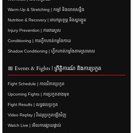
Warm-Up & Stretching | កម្តៅ និងលាតសន្ធឹង
Nutrition & Recovery | អាហារូបត្ថម្ភ និងស្តារខ្លួន
Injury Prevention | ការពាររបួស
Conditioning | ការហ្វឹកហាត់កម្លាំងកាយ
Shadow Conditioning | ហ្វឹកហាត់កម្លាំងតាមស្រមោល
📅 Events & Fights | ព្រឹត្តិការណ៍ និងការប្រកួត
Fight Schedule | កាលវិភាគប្រកួត
Upcoming Fights | ការប្រកួតខាងមុខ
Fight Results | លទ្ធផលប្រកួត
Video Replay | វីដេអូប្រកួតឡើងវិញ
Watch Live | មើលការផ្សាយផ្ទាល់