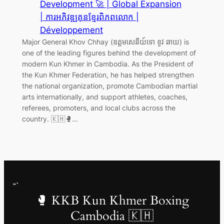
Development 🚀 | Global Expansion
| ការអភិវឌ្ឍគុនខ្មែរពិភពលោក |
Développement
Major General Khov Chhay (ឧត្តមសេនីយ៍ទោ ខូវ ឆាយ) is
one of the leading figures behind the development of
modern Kun Khmer in Cambodia. As the President of
the Kun Khmer Federation, he has helped strengthen
the national organization, promote Cambodian martial
arts internationally, and support athletes, coaches,
referees, promoters, and local clubs across the
country. 🇰🇭🥊…
“`
🥊 KKB Kun Khmer Boxing
Cambodia 🇰🇭