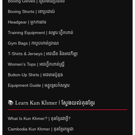
Boxing Gloves | ស្រោមដៃប្រដាល់
Boxing Shorts | ខោប្រដាល់
Headgear | មួកការពារ
Training Equipment | សម្ភារៈហ្វឹកហាត់
Gym Bags | កាបូបហាត់ប្រាណ
T-Shirts & Jerseys | អាវយឺត និងអាវកីឡា
Women’s Tops | អាវហ្វឹកហាត់ស្ត្រី
Button-Up Shirts | អាវមានប៊ូតុង
Equipment Guide | មគ្គុទ្ទេសក៍សម្ភារៈ
📚 Learn Kun Khmer | ស្វែងយល់គុនខ្មែរ
What Is Kun Khmer? | គុនខ្មែរជាអ្វី?
Cambodia Kun Khmer | គុនខ្មែរកម្ពុជា