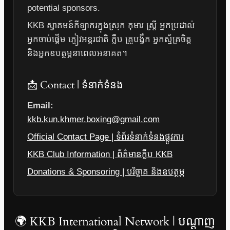
potential sponsors.
KKB ស្វាគមន៍កីឡាករក្នុងស្រុក កុមារ ស្ត្រី អ្នកប្រដាល់
អ្នកចាប់ផ្តើម ភ្ញៀវអន្តរជាតិ ក្លឹប គ្រូបង្វឹក អ្នកស្ម័គ្រចិត្ត
និងអ្នកឧបត្ថម្ភនាពេលអនាគត។
📩 Contact | ទំនាក់ទំនង
Email:
kkb.kun.khmer.boxing@gmail.com
Official Contact Page | ទំព័រទំនាក់ទំនងផ្លូវការ
KKB Club Information | ព័ត៌មានក្លឹប KKB
Donations & Sponsoring | បរិច្ចាគ និងឧបត្ថម្ភ
🌍 KKB International Network | បណ្តាញ