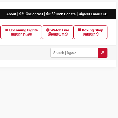
About | អំពីយើង
Contact | ទំនាក់ទំនង
❤️ Donate | បរិច្ចាគ
✉ Email KKB
📅 Upcoming Fights
🔴 Watch Live
🛍 Boxing Shop
ការប្រកួតខាងមុខ
មើលផ្សាយផ្ទាល់
ហាងប្រដាល់
🔎
Search
KKB
|
ស្វែងរក
ក្នុង
KKB