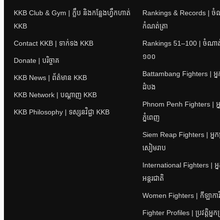
KKB Club & Gym | ក្លឹប និងកន្លែងហ្វឹកហាត់
Rankings & Records | ចំណាត
KKB
កំណត់ត្រា
Contact KKB | ទាក់ទង KKB
Rankings 51–100 | ចំណាត់ថ
១០០
Donate | បរិច្ចាគ
Battambang Fighters | អ្នក
KKB News | ព័ត៌មាន KKB
ដំបង
KKB Network | បណ្តាញ KKB
Phnom Penh Fighters | អ្ន
KKB Philosophy | ទស្សនវិជ្ជា KKB
ភ្នំពេញ
Siem Reap Fighters | អ្នក
សៀមរាប
International Fighters | អ្
អន្តរជាតិ
Women Fighters | កីឡាការិនី
Fighter Profiles | ប្រវត្តិអ្នក