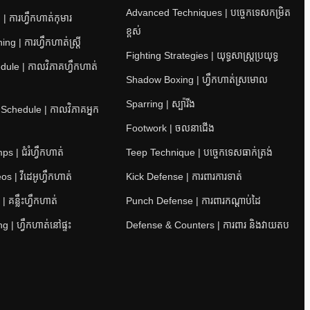
Advanced Techniques | បច្ចេកទេសកម្រិត
| ការហ្វឹកហាត់កុមារ
ខ្ពស់
 | ការហ្វឹកហាត់ស្ត្រី
Fighting Strategies | យុទ្ធសាស្ត្រប្រយុទ្ធ
ule | កាលវិភាគហ្វឹកហាត់
Shadow Boxing | ហ្វឹកហាត់ស្រមោល
Sparring | ស្ប៉ារីង
 Schedule | កាលវិភាគអ្នក
Footwork | ចលនាជើង
 | ជំរំហ្វឹកហាត់
Teep Technique | បច្ចេកទេសធាក់ត្រង់
s | វីដេអូហ្វឹកហាត់
Kick Defense | ការពារការទាត់
 គន្លឹះហ្វឹកហាត់
Punch Defense | ការពារកណ្តាប់ដៃ
 | ហ្វឹកហាត់នៅផ្ទះ
Defense & Counters | ការពារ និងវាយតប