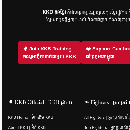
KKB គុនខ្មែរ
គឺជាបណ្តាញផ្សព្វផ្សាយគុនខ្មែរផ្លូវកា
ស្វែងរកប្រវត្តិអ្នកប្រដាល់ ចំណាត់ថ្នាក់ កំណត់ត្រាប
🥊 Join KKB Training
❤️ Support Cambod
ចូលរួមហ្វឹកហាត់ជាមួយ KKB
គាំទ្រកុមារកម្ពុជា
🥊 KKB Official | KKB ផ្លូវការ
👊 Fighters | អ្នកប្រដា
KKB Home | ទំព័រដើម KKB
All Fighters | អ្នកប្រដាល់ទា
About KKB | អំពី KKB
Top Fighters | អ្នកប្រដាល់ឆ្