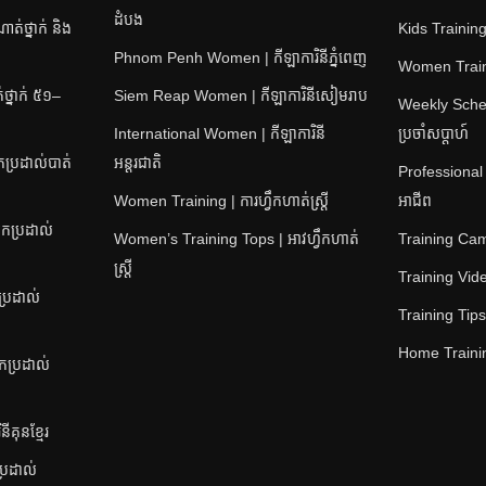
ដំបង
់ថ្នាក់ និង
Kids Training 
Phnom Penh Women | កីឡាការិនីភ្នំពេញ
Women Training
្នាក់ ៥១–
Siem Reap Women | កីឡាការិនីសៀមរាប
Weekly Sched
International Women | កីឡាការិនី
ប្រចាំសប្តាហ៍
ប្រដាល់បាត់
អន្តរជាតិ
Professional
Women Training | ការហ្វឹកហាត់ស្ត្រី
អាជីព
កប្រដាល់
Women’s Training Tops | អាវហ្វឹកហាត់
Training Camps
ស្ត្រី
Training Video
ប្រដាល់
Training Tips |
Home Training
នកប្រដាល់
គុនខ្មែរ
ប្រដាល់