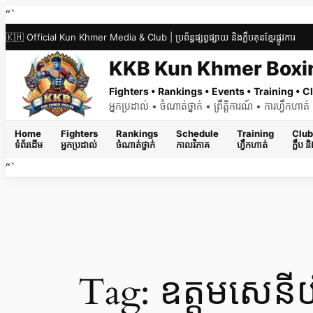
Skip
“`
to
🇰🇭 Official Kun Khmer Media & Club | ប្រព័ន្ធផ្សព្វផ្សាយ និងក្លឹបគុនខ្មែរផ្លូវការ
content
KKB Kun Khmer Boxi
Fighters • Rankings • Events • Training •
អ្នកប្រដាល់ • ចំណាត់ថ្នាក់ • ព្រឹត្តិការណ៍ • ការហ្វឹកហា
Home
Fighters
Rankings
Schedule
Training
Club
ទំព័រដើម
អ្នកប្រដាល់
ចំណាត់ថ្នាក់
កាលវិភាគ
ហ្វឹកហាត់
ក្លឹប 
“`
Tag:
ឧត្តមសេនី