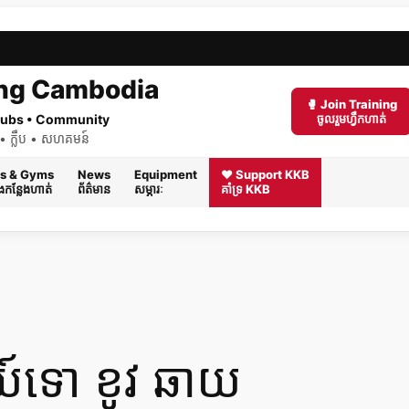
ng Cambodia
🥊 Join Training
 Clubs • Community
ចូលរួមហ្វឹកហាត់
ត់ • ក្លឹប • សហគមន៍
s & Gyms
News
Equipment
❤️ Support KKB
និងកន្លែងហាត់
ព័ត៌មាន
សម្ភារៈ
គាំទ្រ KKB
យ៍ទោ ខូវ ឆាយ