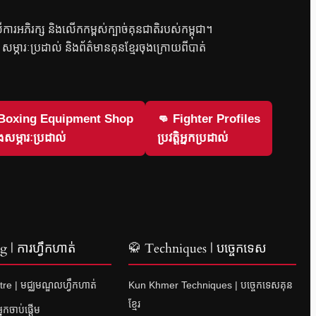
លើការអភិរក្ស និងលើកកម្ពស់ក្បាច់គុនជាតិរបស់កម្ពុជា។
វិញ សម្ភារៈប្រដាល់ និងព័ត៌មានគុនខ្មែរចុងក្រោយពីបាត់
 Boxing Equipment Shop
👊 Fighter Profiles
សម្ភារៈប្រដាល់
ប្រវត្តិអ្នកប្រដាល់
 | ការហ្វឹកហាត់
🥋 Techniques | បច្ចេកទេស
re | មជ្ឈមណ្ឌលហ្វឹកហាត់
Kun Khmer Techniques | បច្ចេកទេសគុន
ខ្មែរ
នកចាប់ផ្តើម