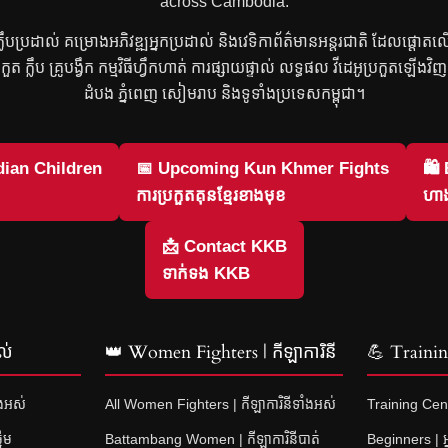
across Cambodia.
រ ក្លឹបប្រដាល់ គម្រោងអភិវឌ្ឍអ្នកប្រដាល់ និងវេទិកាព័ត៌មានអន្តរជាតិ ដែលផ្តោត
្រកួត ក្លឹប គ្រូបង្វឹក កម្មវិធីហ្វឹកហាត់ ការផ្សាយផ្ទាល់ លទ្ធផល វីដេអូប្រកួតឡើង
ដំបង ភ្នំពេញ សៀមរាប និងទូទាំងប្រទេសកម្ពុជា។
ian Children
📅 Upcoming Kun Khmer Fights
🛍
ការប្រកួតគុនខ្មែរខាងមុខ
ហាង
📩 Contact KKB
ទាក់ទង KKB
ល់
👑 Women Fighters | កីឡាការិនី
💪 Training
ំងអស់
All Women Fighters | កីឡាការិនីទាំងអស់
Training Cent
នើម
Battambang Women | កីឡាការិនីបាត់
Beginners | អ្