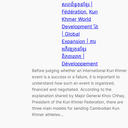
សហព័ន្ធគុនខ្មែរ |
Fédération
, 
Kun
Khmer World
Development 🚀
| Global
Expansion | ការ
អភិវឌ្ឍគុនខ្មែរ
ពិភពលោក |
Développement
Before judging whether an international Kun Khmer
event is a success or a failure, it is important to
understand how such an event is organized,
financed and negotiated. According to the
explanation shared by Major General Khov Chhay,
President of the Kun Khmer Federation, there are
three main models for sending Cambodian Kun
Khmer athletes…