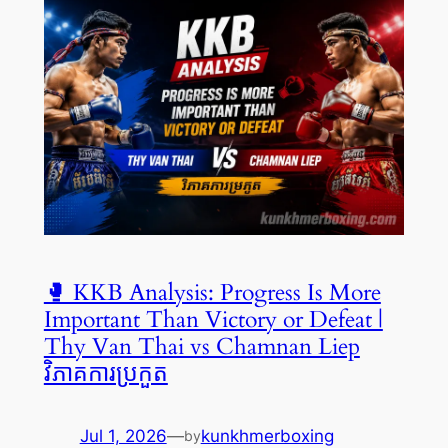
🥊 KKB Analysis: Progress Is More
Important Than Victory or Defeat |
Thy Van Thai vs Chamnan Liep
វិភាគការប្រកួត
Jul 1, 2026
—
kunkhmerboxing
by