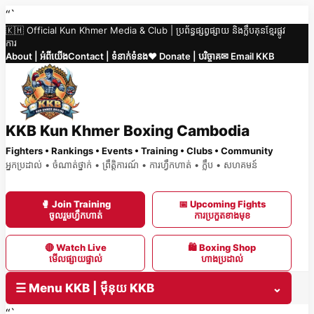
Skip
“`
🇰🇭 Official Kun Khmer Media & Club | ប្រព័ន្ធផ្សព្វផ្សាយ និងក្លឹបគុនខ្មែរផ្លូវ
to
ការ
content
About | អំពីយើង
Contact | ទំនាក់ទំនង
❤️ Donate | បរិច្ចាគ
✉ Email KKB
KKB Kun Khmer Boxing Cambodia
Fighters • Rankings • Events • Training • Clubs • Community
អ្នកប្រដាល់ • ចំណាត់ថ្នាក់ • ព្រឹត្តិការណ៍ • ការហ្វឹកហាត់ • ក្លឹប • សហគមន៍
🥊 Join Training
📅 Upcoming Fights
ចូលរួមហ្វឹកហាត់
ការប្រកួតខាងមុខ
🔴 Watch Live
🛍 Boxing Shop
មើលផ្សាយផ្ទាល់
ហាងប្រដាល់
☰ Menu KKB | ម៉ឺនុយ KKB
⌄
“`