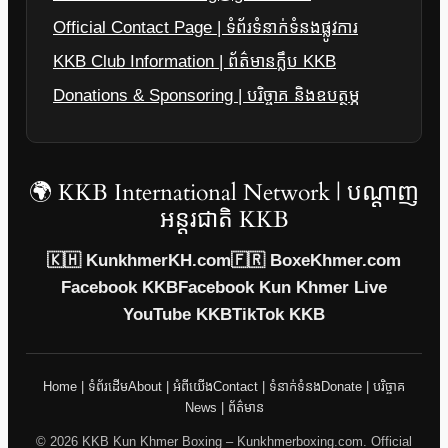
Official Contact Page | ទំព័រទំនាក់ទំនងផ្លូវការ
KKB Club Information | ព័ត៌មានក្លឹប KKB
Donations & Sponsoring | បរិច្ចាគ និងឧបត្ថម្ភ
🌍 KKB International Network | បណ្តាញ
អន្តរជាតិ KKB
🇰🇭 KunkhmerKH.com
🇫🇷 BoxeKhmer.com
Facebook KKB
Facebook Kun Khmer Live
YouTube KKB
TikTok KKB
Home | ទំព័រដើម
About | អំពីយើង
Contact | ទំនាក់ទំនង
Donate | បរិច្ចាគ
News | ព័ត៌មាន
© 2026 KKB Kun Khmer Boxing – Kunkhmerboxing.com. Official