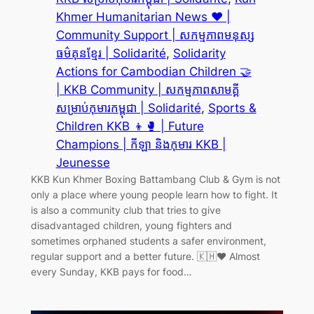
Khmer Humanitarian News ❤️ |
Community Support | សកម្មភាពមនុស្ស
ធម៌គុនខ្មែរ | Solidarité
, 
Solidarity
Actions for Cambodian Children 🤝
| KKB Community | សកម្មភាពសាមគ្គី
សម្រាប់កុមារកម្ពុជា | Solidarité
, 
Sports &
Children KKB 👦🥊 | Future
Champions | កីឡា និងកុមារ KKB |
Jeunesse
KKB Kun Khmer Boxing Battambang Club & Gym is not
only a place where young people learn how to fight. It
is also a community club that tries to give
disadvantaged children, young fighters and
sometimes orphaned students a safer environment,
regular support and a better future. 🇰🇭❤️ Almost
every Sunday, KKB pays for food…