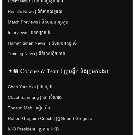
Event News | ព័ត៌មានព្រឹត្តិការណ៍
Results News | ព័ត៌មានលទ្ធផល
Match Previews | ព័ត៌មានមុនប្រកួត
Interviews | បទសម្ភាសន៍
Humanitarian News | ព័ត៌មានមនុស្សធម៌
Training News | ព័ត៌មានហ្វឹកហាត់
👨‍🏫 Coaches & Team | គ្រូបង្វឹក និងក្រុមការងារ
Chea Yuta Aka | ជា យុថា
Chaut Samnang | ចៅ សំណាង
Thoeun Mab | ធឿន ម៉ាប់
Robert Grégoire Coach | គ្រូ Robert Grégoire
KKB President | ប្រធាន KKB