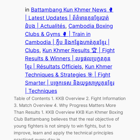
in
Battambang Kun Khmer News 🥊
| Latest Updates | ព័ត៌មានគុនខ្មែរបាត់
ដំបង | Actualités
, 
Cambodia Boxing
Clubs & Gyms 🥊 | Train in
Cambodia | ក្លឹប និងកន្លែងហាត់គុនខ្មែរ |
Clubs
, 
Kun Khmer Results 🏆 | Fight
Results & Winners | លទ្ធផលប្រកួតគុន
ខ្មែរ | Résultats Officiels
, 
Kun Khmer
Techniques & Strategies 🎯 | Fight
Smarter | បច្ចេកទេស និងយុទ្ធសាស្ត្រគុនខ្មែរ
| Techniques
Table of Contents 1. KKB Overview 2. Fight Information
3. Match Overview 4. Why Progress Matters More
Than Results 1. KKB Overview KKB Kun Khmer Boxing
Club Battambang believes that the real objective of
young fighters is not simply to win fights, but to
improve, learn and apply the technical principles
practiced every day in…