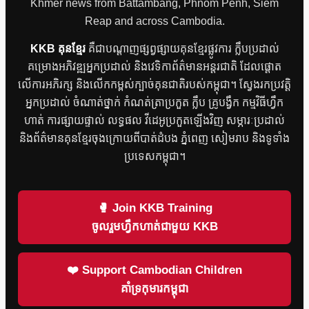
Khmer news from Battambang, Phnom Penh, Siem
Reap and across Cambodia.
KKB គុនខ្មែរ
គឺជាបណ្តាញផ្សព្វផ្សាយគុនខ្មែរផ្លូវការ ក្លឹបប្រដាល់
គម្រោងអភិវឌ្ឍអ្នកប្រដាល់ និងវេទិកាព័ត៌មានអន្តរជាតិ ដែលផ្តោត
លើការអភិរក្ស និងលើកកម្ពស់ក្បាច់គុនជាតិរបស់កម្ពុជា។ ស្វែងរកប្រវត្តិ
អ្នកប្រដាល់ ចំណាត់ថ្នាក់ កំណត់ត្រាប្រកួត ក្លឹប គ្រូបង្វឹក កម្មវិធីហ្វឹក
ហាត់ ការផ្សាយផ្ទាល់ លទ្ធផល វីដេអូប្រកួតឡើងវិញ សម្ភារៈប្រដាល់
និងព័ត៌មានគុនខ្មែរចុងក្រោយពីបាត់ដំបង ភ្នំពេញ សៀមរាប និងទូទាំង
ប្រទេសកម្ពុជា។
🥊 Join KKB Training
ចូលរួមហ្វឹកហាត់ជាមួយ KKB
❤️ Support Cambodian Children
គាំទ្រកុមារកម្ពុជា