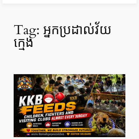
Tag:
អ្នកប្រដាល់វ័យ
ក្មេង