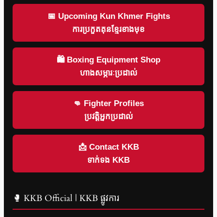
📅 Upcoming Kun Khmer Fights
ការប្រកួតគុនខ្មែរខាងមុខ
🛍 Boxing Equipment Shop
ហាងសម្ភារៈប្រដាល់
👊 Fighter Profiles
ប្រវត្តិអ្នកប្រដាល់
📩 Contact KKB
ទាក់ទង KKB
🥊 KKB Official | KKB ផ្លូវការ