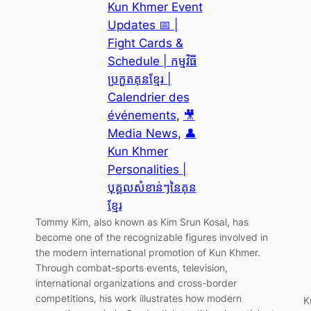
Kun Khmer Event
Updates 📅 |
Fight Cards &
Schedule | កម្មវិធី
ប្រកួតគុនខ្មែរ |
Calendrier des
événements
, 
🎥
Media News
, 
👤
Kun Khmer
Personalities |
បុគ្គលសំខាន់ៗនៃគុន
ខ្មែរ
Tommy Kim, also known as Kim Srun Kosal, has
become one of the recognizable figures involved in
the modern international promotion of Kun Khmer.
Through combat-sports events, television,
international organizations and cross-border
competitions, his work illustrates how modern
K