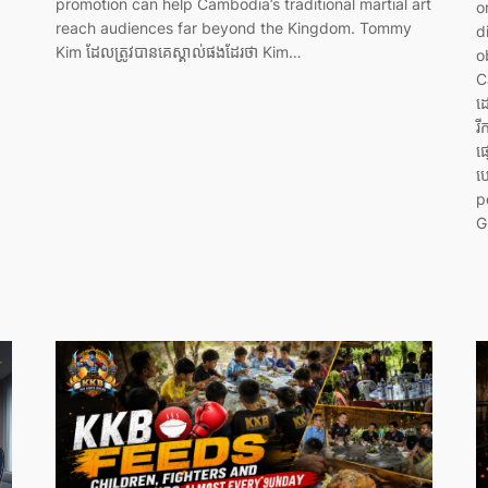
promotion can help Cambodia’s traditional martial art
o
reach audiences far beyond the Kingdom. Tommy
d
Kim ដែលត្រូវបានគេស្គាល់ផងដែរថា Kim…
o
C
ដ
រ
ផ្
ប
p
G