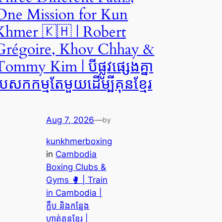
One Mission for Kun
Khmer 🇰🇭 | Robert
Grégoire, Khov Chhay &
Tommy Kim | បីផ្លូវផ្សេងគ្នា
បេសកកម្មតែមួយដើម្បីគុនខ្មែរ
Aug 7, 2026
—
by
kunkhmerboxing
in
Cambodia
Boxing Clubs &
Gyms 🥊 | Train
in Cambodia |
ក្លឹប និងកន្លែង
ហាត់គុនខ្មែរ |