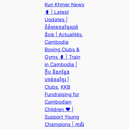
Kun Khmer News
🥊 | Latest
Updates |
ព័ត៌មានគុនខ្មែរបាត់
ដំបង | Actualités
, 
Cambodia
Boxing Clubs &
Gyms 🥊 | Train
in Cambodia |
ក្លឹប និងកន្លែង
ហាត់គុនខ្មែរ |
Clubs
, 
KKB
Fundraising for
Cambodian
Children ❤️ |
Support Young
Champions | ការរៃ