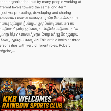
r one organization, but by many people working at
ifferent levels toward the same long-term
bjective: protecting, developing and sharing
ambodia’s martial heritage. គុនខ្មែរ មិនអាចថែរក្សាបាន
ោយមនុស្សតែម្នាក់ ក្លឹបតែមួយ ឬស្ថាប័នតែមួយនោះទេ។ ការ
ីកចម្រើនរបស់គុនខ្មែរ ត្រូវការមនុស្សជាច្រើនដែលធ្វើការនៅកម្រិត
សេងៗគ្នា ប៉ុន្តែមានគោលដៅរួមគ្នា៖ ថែរក្សា អភិវឌ្ឍ និងផ្សព្វផ្សាយ
េតិកភណ្ឌក្បាច់គុនរបស់កម្ពុជា។ This article looks at three
ersonalities with very different roles: Robert
régoire,…