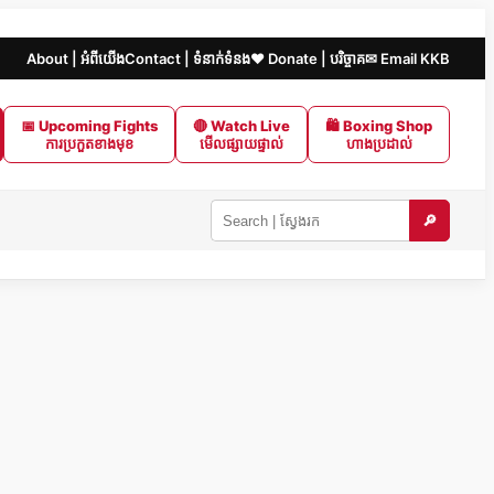
About | អំពីយើង
Contact | ទំនាក់ទំនង
❤️ Donate | បរិច្ចាគ
✉ Email KKB
📅 Upcoming Fights
🔴 Watch Live
🛍 Boxing Shop
ការប្រកួតខាងមុខ
មើលផ្សាយផ្ទាល់
ហាងប្រដាល់
🔎
Search
KKB
|
ស្វែងរក
ក្នុង
KKB