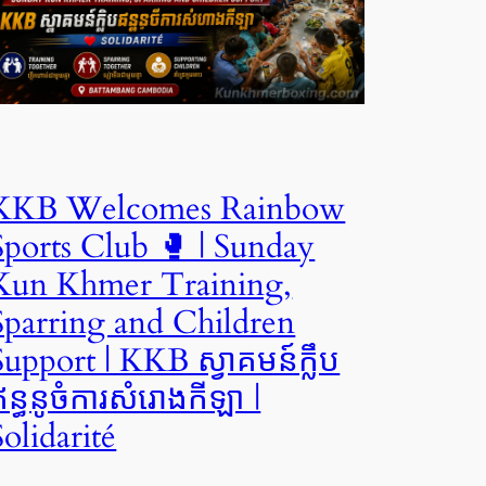
KKB Welcomes Rainbow
Sports Club 🥊 | Sunday
Kun Khmer Training,
Sparring and Children
Support | KKB ស្វាគមន៍ក្លឹប
ឥន្ធនូចំការសំរោងកីឡា |
Solidarité