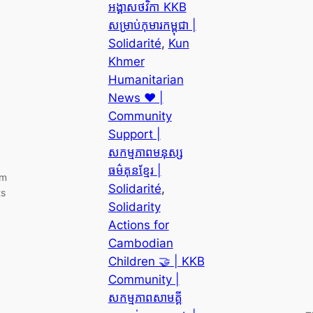
អង្គាសថវិកា KKB
សម្រាប់កុមារកម្ពុជា |
Solidarité
, 
Kun
Khmer
Humanitarian
News ❤️ |
Community
Support |
សកម្មភាពមនុស្ស
ធម៌គុនខ្មែរ |
sm
Solidarité
, 
ts
Solidarity
Actions for
Cambodian
Children 🤝 | KKB
Community |
សកម្មភាពសាមគ្គី