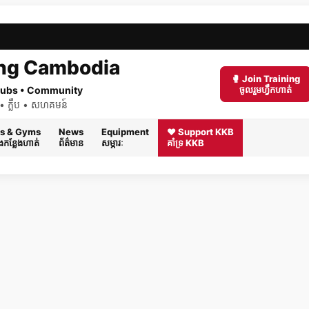
ng Cambodia
🥊 Join Training
 Clubs • Community
ចូលរួមហ្វឹកហាត់
ត់ • ក្លឹប • សហគមន៍
s & Gyms
News
Equipment
❤️ Support KKB
និងកន្លែងហាត់
ព័ត៌មាន
សម្ភារៈ
គាំទ្រ KKB