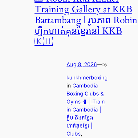
Training Gallery at KKB
Battambang | រូបភាព Robin
ហ្វឹកហាត់គុនខ្មែរនៅ KKB
🇰🇭
Aug 8, 2026
—
by
kunkhmerboxing
in
Cambodia
Boxing Clubs &
Gyms 🥊 | Train
in Cambodia |
ក្លឹប និងកន្លែង
ហាត់គុនខ្មែរ |
Clubs
, 