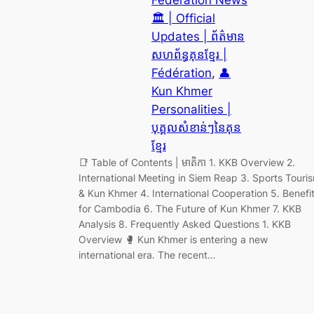
Federation News
🏛️ | Official
Updates | ព័ត៌មាន
សហព័ន្ធគុនខ្មែរ |
Fédération
, 
👤
Kun Khmer
Personalities |
បុគ្គលសំខាន់ៗនៃគុន
ខ្មែរ
📑 Table of Contents | មាតិកា 1. KKB Overview 2.
International Meeting in Siem Reap 3. Sports Touri
& Kun Khmer 4. International Cooperation 5. Benefi
for Cambodia 6. The Future of Kun Khmer 7. KKB
Analysis 8. Frequently Asked Questions 1. KKB
Overview 🥊 Kun Khmer is entering a new
international era. The recent…