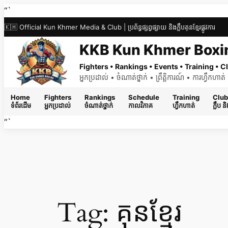
Skip
“`
to
🇰🇭 Official Kun Khmer Media & Club | ប្រព័ន្ធផ្សព្វផ្សាយ និងក្លឹបគុនខ្មែរផ្លូវការ
content
KKB Kun Khmer Boxi
Fighters • Rankings • Events • Training •
អ្នកប្រដាល់ • ចំណាត់ថ្នាក់ • ព្រឹត្តិការណ៍ • ការហ្វឹកហា
Home
Fighters
Rankings
Schedule
Training
Club
ទំព័រដើម
អ្នកប្រដាល់
ចំណាត់ថ្នាក់
កាលវិភាគ
ហ្វឹកហាត់
ក្លឹប 
“`
Tag:
គុនខ្មែរ