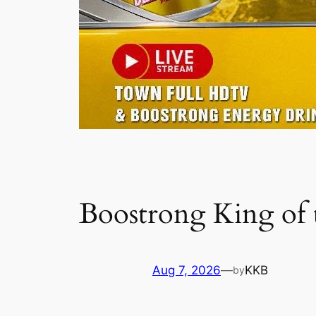
Boostrong King of
Aug 7, 2026
—
KKB
by