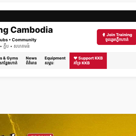
ng Cambodia
🥊 Join Training
 Clubs • Community
ចូលរួមហ្វឹកហាត់
ត់ • ក្លឹប • សហគមន៍
s & Gyms
News
Equipment
❤️ Support KKB
និងកន្លែងហាត់
ព័ត៌មាន
សម្ភារៈ
គាំទ្រ KKB