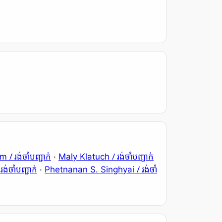
/ រង់ចាំបញ្ជាក់
/ រង់ចាំបញ្ជាក់
kom
·
Maly Klatuch
 រង់ចាំបញ្ជាក់
/ រង់ចាំ
·
Phetnanan S. Singhyai