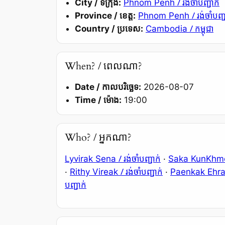
/ រង់ចាំបញ្ជាក់
City / ទីក្រុង:
Phnom Penh
/ រង់ចាំបញ្
Province / ខេត្ត:
Phnom Penh
/ កម្ពុជា
Country / ប្រទេស:
Cambodia
When? / ពេលណា?
Date / កាលបរិច្ឆេទ:
2026-08-07
Time / ម៉ោង:
19:00
Who? / អ្នកណា?
/ រង់ចាំបញ្ជាក់
Lyvirak Sena
·
Saka KunKhm
/ រង់ចាំបញ្ជាក់
·
Rithy Vireak
·
Paenkak Ehr
បញ្ជាក់