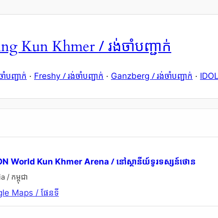
/ រង់ចាំបញ្ជាក់
Ring Kun Khmer
ចាំបញ្ជាក់
/ រង់ចាំបញ្ជាក់
/ រង់ចាំបញ្ជាក់
·
Freshy
·
Ganzberg
·
IDO
/ នៅស្ថានីយ៍ទូរទស្សន៍ថោន
ON World Kun Khmer Arena
/ កម្ពុជា
le Maps / ផែនទី