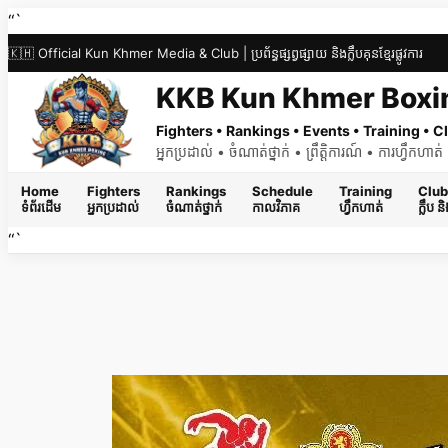
Skip
“`
to
🇰🇭 Official Kun Khmer Media & Club | ប្រព័ន្ធផ្សព្វផ្សាយ និងក្លឹបគុនខ្មែរផ្លូវការ
content
KKB Kun Khmer Boxi
Fighters • Rankings • Events • Training •
អ្នកប្រដាល់ • ចំណាត់ថ្នាក់ • ព្រឹត្តិការណ៍ • ការហ្វឹកហា
Home
Fighters
Rankings
Schedule
Training
Club
ទំព័រដើម
អ្នកប្រដាល់
ចំណាត់ថ្នាក់
កាលវិភាគ
ហ្វឹកហាត់
ក្លឹប 
“`