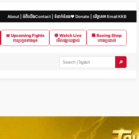
About | អំពីយើង
Contact | ទំនាក់ទំនង
❤️ Donate | បរិច្ចាគ
✉ Email KKB
📅 Upcoming Fights
🔴 Watch Live
🛍 Boxing Shop
ការប្រកួតខាងមុខ
មើលផ្សាយផ្ទាល់
ហាងប្រដាល់
🔎
Search
KKB
|
ស្វែងរក
ក្នុង
KKB