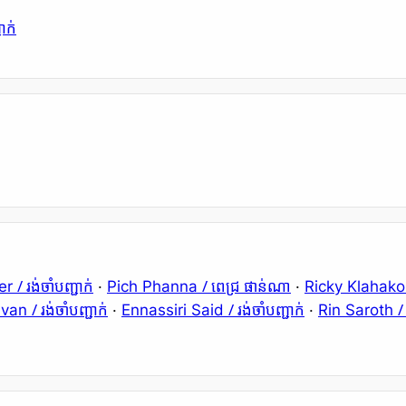
ជាក់
/ រង់ចាំបញ្ជាក់
/ ពេជ្រ ផាន់ណា
er
·
Pich Phanna
·
Ricky Klaha
/ រង់ចាំបញ្ជាក់
/ រង់ចាំបញ្ជាក់
/
avan
·
Ennassiri Said
·
Rin Saroth