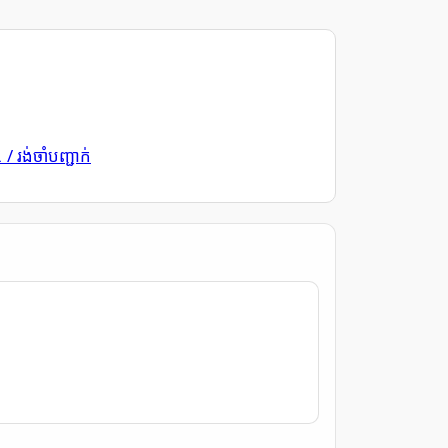
/ រង់ចាំបញ្ជាក់
L