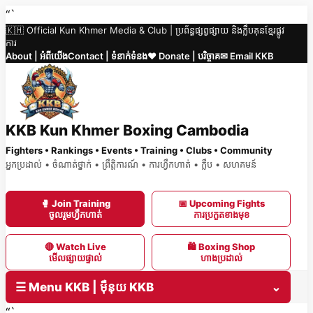
Skip
“`
🇰🇭 Official Kun Khmer Media & Club | ប្រព័ន្ធផ្សព្វផ្សាយ និងក្លឹបគុនខ្មែរផ្លូវ
to
ការ
content
About | អំពីយើង
Contact | ទំនាក់ទំនង
❤️ Donate | បរិច្ចាគ
✉ Email KKB
KKB Kun Khmer Boxing Cambodia
Fighters • Rankings • Events • Training • Clubs • Community
អ្នកប្រដាល់ • ចំណាត់ថ្នាក់ • ព្រឹត្តិការណ៍ • ការហ្វឹកហាត់ • ក្លឹប • សហគមន៍
🥊 Join Training
📅 Upcoming Fights
ចូលរួមហ្វឹកហាត់
ការប្រកួតខាងមុខ
🔴 Watch Live
🛍 Boxing Shop
មើលផ្សាយផ្ទាល់
ហាងប្រដាល់
☰ Menu KKB | ម៉ឺនុយ KKB
⌄
“`