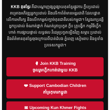
KKB គុនខ្មែរ
គឺជាបណ្តាញផ្សព្វផ្សាយគុនខ្មែរផ្លូវការ ក្លឹបប្រដាល់
គម្រោងអភិវឌ្ឍអ្នកប្រដាល់ និងវេទិកាព័ត៌មានអន្តរជាតិ ដែលផ្តោត
លើការអភិរក្ស និងលើកកម្ពស់ក្បាច់គុនជាតិរបស់កម្ពុជា។ ស្វែងរកប្រវត្តិ
អ្នកប្រដាល់ ចំណាត់ថ្នាក់ កំណត់ត្រាប្រកួត ក្លឹប គ្រូបង្វឹក កម្មវិធីហ្វឹក
ហាត់ ការផ្សាយផ្ទាល់ លទ្ធផល វីដេអូប្រកួតឡើងវិញ សម្ភារៈប្រដាល់
និងព័ត៌មានគុនខ្មែរចុងក្រោយពីបាត់ដំបង ភ្នំពេញ សៀមរាប និងទូទាំង
ប្រទេសកម្ពុជា។
🥊 Join KKB Training
ចូលរួមហ្វឹកហាត់ជាមួយ KKB
❤️ Support Cambodian Children
គាំទ្រកុមារកម្ពុជា
📅 Upcoming Kun Khmer Fights