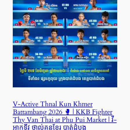
V-Active Thnal Kun Khmer
Battambang 2026 🥊 | KKB Fighter
Thy Van Thai at Phu Pui Market | វី-
អាកទីវ ថ្នាល់គុនខ្មែរ បាត់ដំបង