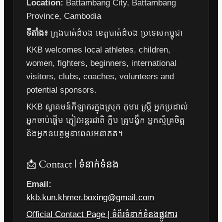
Location:
Battambang City, Battambang
Province, Cambodia
ទីតាំង៖
ក្រុងបាត់ដំបង ខេត្តបាត់ដំបង ប្រទេសកម្ពុជា
KKB welcomes local athletes, children,
women, fighters, beginners, international
visitors, clubs, coaches, volunteers and
potential sponsors.
KKB ស្វាគមន៍កីឡាករក្នុងស្រុក កុមារ ស្ត្រី អ្នកប្រដាល់
អ្នកចាប់ផ្តើម ភ្ញៀវអន្តរជាតិ ក្លឹប គ្រូបង្វឹក អ្នកស្ម័គ្រចិត្ត
និងអ្នកឧបត្ថម្ភនាពេលអនាគត។
📩 Contact | ទំនាក់ទំនង
Email:
kkb.kun.khmer.boxing@gmail.com
Official Contact Page | ទំព័រទំនាក់ទំនងផ្លូវការ