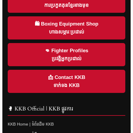
ការប្រកួតគុនខ្មែរខាងមុខ
🛍 Boxing Equipment Shop
ហាងសម្ភារៈប្រដាល់
👊 Fighter Profiles
ប្រវត្តិអ្នកប្រដាល់
📩 Contact KKB
ទាក់ទង KKB
🥊 KKB Official | KKB ផ្លូវការ
KKB Home | ទំព័រដើម KKB