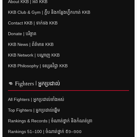
About KKB | អំពី KKB
KKB Club & Gym | ក្លឹប និងកន្លែងហ្វឹកហាត់ KKB
Contact KKB | ទាក់ទង KKB
Donate | បរិច្ចាគ
KKB News | ព័ត៌មាន KKB
KKB Network | បណ្តាញ KKB
KKB Philosophy | ទស្សនវិជ្ជា KKB
👊 Fighters | អ្នកប្រដាល់
All Fighters | អ្នកប្រដាល់ទាំងអស់
Top Fighters | អ្នកប្រដាល់ឆ្នើម
Rankings & Records | ចំណាត់ថ្នាក់ និងកំណត់ត្រា
Rankings 51–100 | ចំណាត់ថ្នាក់ ៥១–១០០