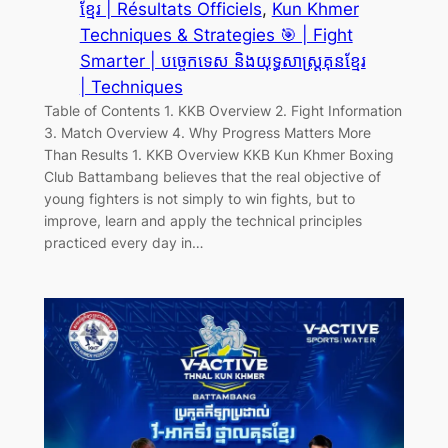
ខ្មែរ | Résultats Officiels
, 
Kun Khmer
Techniques & Strategies 🎯 | Fight
Smarter | បច្ចេកទេស និងយុទ្ធសាស្ត្រគុនខ្មែរ
| Techniques
Table of Contents 1. KKB Overview 2. Fight Information
3. Match Overview 4. Why Progress Matters More
Than Results 1. KKB Overview KKB Kun Khmer Boxing
Club Battambang believes that the real objective of
young fighters is not simply to win fights, but to
improve, learn and apply the technical principles
practiced every day in…