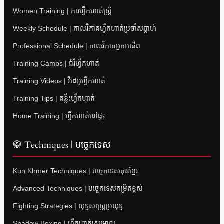
Women Training | ការហ្វឹកហាត់ស្ត្រី
Weekly Schedule | កាលវិភាគហ្វឹកហាត់ប្រចាំសប្តាហ៍
Professional Schedule | កាលវិភាគអ្នកអាជីព
Training Camps | ជំរំហ្វឹកហាត់
Training Videos | វីដេអូហ្វឹកហាត់
Training Tips | គន្លឹះហ្វឹកហាត់
Home Training | ហ្វឹកហាត់នៅផ្ទះ
🥋 Techniques | បច្ចេកទេស
Kun Khmer Techniques | បច្ចេកទេសគុនខ្មែរ
Advanced Techniques | បច្ចេកទេសកម្រិតខ្ពស់
Fighting Strategies | យុទ្ធសាស្ត្រប្រយុទ្ធ
Shadow Boxing | ហ្វឹកហាត់ស្រមោល