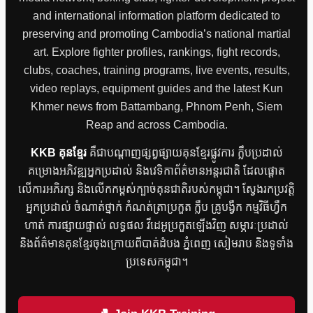
and international information platform dedicated to
preserving and promoting Cambodia’s national martial
art. Explore fighter profiles, rankings, fight records,
clubs, coaches, training programs, live events, results,
video replays, equipment guides and the latest Kun
Khmer news from Battambang, Phnom Penh, Siem
Reap and across Cambodia.
KKB គុនខ្មែរ
គឺជាបណ្តាញផ្សព្វផ្សាយគុនខ្មែរផ្លូវការ ក្លឹបប្រដាល់
គម្រោងអភិវឌ្ឍអ្នកប្រដាល់ និងវេទិកាព័ត៌មានអន្តរជាតិ ដែលផ្តោត
លើការអភិរក្ស និងលើកកម្ពស់ក្បាច់គុនជាតិរបស់កម្ពុជា។ ស្វែងរកប្រវត្តិ
អ្នកប្រដាល់ ចំណាត់ថ្នាក់ កំណត់ត្រាប្រកួត ក្លឹប គ្រូបង្វឹក កម្មវិធីហ្វឹក
ហាត់ ការផ្សាយផ្ទាល់ លទ្ធផល វីដេអូប្រកួតឡើងវិញ សម្ភារៈប្រដាល់
និងព័ត៌មានគុនខ្មែរចុងក្រោយពីបាត់ដំបង ភ្នំពេញ សៀមរាប និងទូទាំង
ប្រទេសកម្ពុជា។