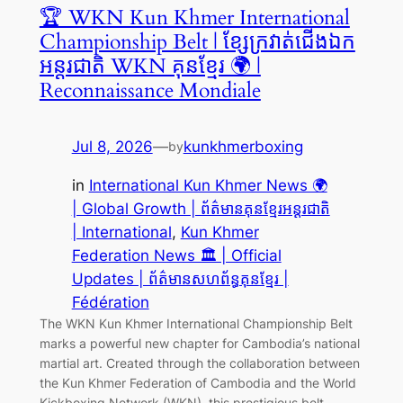
🏆 WKN Kun Khmer International
Championship Belt | ខ្សែក្រវាត់ជើងឯក
អន្តរជាតិ WKN គុនខ្មែរ 🌍 |
Reconnaissance Mondiale
Jul 8, 2026
—
kunkhmerboxing
by
in
International Kun Khmer News 🌍
| Global Growth | ព័ត៌មានគុនខ្មែរអន្តរជាតិ
| International
, 
Kun Khmer
Federation News 🏛️ | Official
Updates | ព័ត៌មានសហព័ន្ធគុនខ្មែរ |
Fédération
The WKN Kun Khmer International Championship Belt
marks a powerful new chapter for Cambodia’s national
martial art. Created through the collaboration between
the Kun Khmer Federation of Cambodia and the World
Kickboxing Network (WKN), this prestigious belt