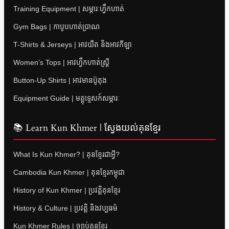
Training Equipment | សម្ភារៈហ្វឹកហាត់
Gym Bags | កាបូបហាត់ប្រាណ
T-Shirts & Jerseys | អាវយឺត និងអាវកីឡា
Women’s Tops | អាវហ្វឹកហាត់ស្ត្រី
Button-Up Shirts | អាវមានប៊ូតុង
Equipment Guide | មគ្គុទ្ទេសក៍សម្ភារៈ
📚 Learn Kun Khmer | ស្វែងយល់គុនខ្មែរ
What Is Kun Khmer? | គុនខ្មែរជាអ្វី?
Cambodia Kun Khmer | គុនខ្មែរកម្ពុជា
History of Kun Khmer | ប្រវត្តិគុនខ្មែរ
History & Culture | ប្រវត្តិ និងវប្បធម៌
Kun Khmer Rules | ច្បាប់គុនខ្មែរ