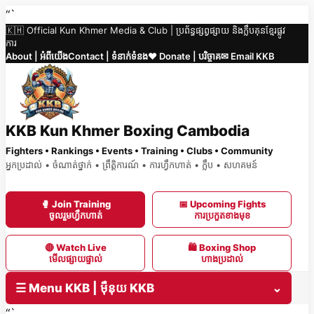
Skip
“`
🇰🇭 Official Kun Khmer Media & Club | ប្រព័ន្ធផ្សព្វផ្សាយ និងក្លឹបគុនខ្មែរផ្លូវ
to
ការ
content
About | អំពីយើង
Contact | ទំនាក់ទំនង
❤️ Donate | បរិច្ចាគ
✉ Email KKB
KKB Kun Khmer Boxing Cambodia
Fighters • Rankings • Events • Training • Clubs • Community
អ្នកប្រដាល់ • ចំណាត់ថ្នាក់ • ព្រឹត្តិការណ៍ • ការហ្វឹកហាត់ • ក្លឹប • សហគមន៍
🥊 Join Training
📅 Upcoming Fights
ចូលរួមហ្វឹកហាត់
ការប្រកួតខាងមុខ
🔴 Watch Live
🛍 Boxing Shop
មើលផ្សាយផ្ទាល់
ហាងប្រដាល់
☰ Menu KKB | ម៉ឺនុយ KKB
⌄
“`