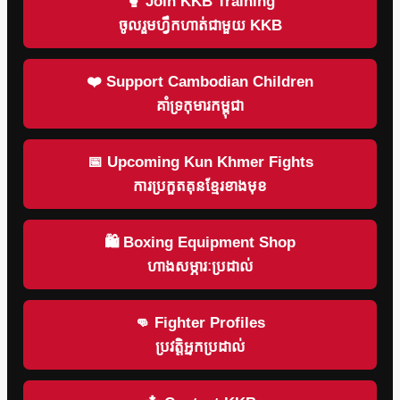
🥊 Join KKB Training
ចូលរួមហ្វឹកហាត់ជាមួយ KKB
❤️ Support Cambodian Children
គាំទ្រកុមារកម្ពុជា
📅 Upcoming Kun Khmer Fights
ការប្រកួតគុនខ្មែរខាងមុខ
🛍 Boxing Equipment Shop
ហាងសម្ភារៈប្រដាល់
👊 Fighter Profiles
ប្រវត្តិអ្នកប្រដាល់