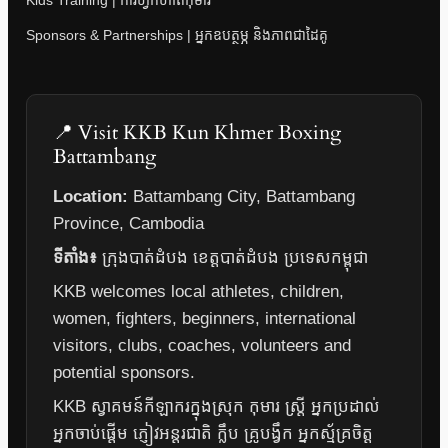
Kids Training | ការហ្វឹកហាត់កុមារ
Sponsors & Partnerships | អ្នកឧបត្ថម្ភ និងភាពជាដៃគូ
📍 Visit KKB Kun Khmer Boxing
Battambang
Location:
Battambang City, Battambang
Province, Cambodia
ទីតាំង៖
ក្រុងបាត់ដំបង ខេត្តបាត់ដំបង ប្រទេសកម្ពុជា
KKB welcomes local athletes, children,
women, fighters, beginners, international
visitors, clubs, coaches, volunteers and
potential sponsors.
KKB ស្វាគមន៍កីឡាករក្នុងស្រុក កុមារ ស្ត្រី អ្នកប្រដាល់
អ្នកចាប់ផ្តើម ភ្ញៀវអន្តរជាតិ ក្លឹប គ្រូបង្វឹក អ្នកស្ម័គ្រចិត្ត