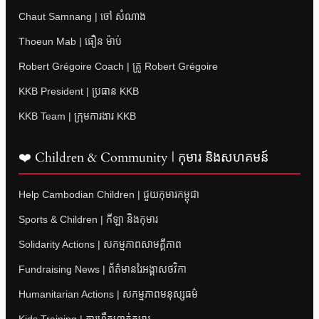
Chaut Samnang | ចៅ សំណាង
Thoeun Mab | ធឿន ម៉ាប់
Robert Grégoire Coach | គ្រូ Robert Grégoire
KKB President | ប្រធាន KKB
KKB Team | ក្រុមការងារ KKB
❤️ Children & Community | កុមារ និងសហគមន៍
Help Cambodian Children | ជួយកុមារកម្ពុជា
Sports & Children | កីឡា និងកុមារ
Solidarity Actions | សកម្មភាពសាមគ្គីភាព
Fundraising News | ព័ត៌មានរៃអង្គាសថវិកា
Humanitarian Actions | សកម្មភាពមនុស្សធម៌