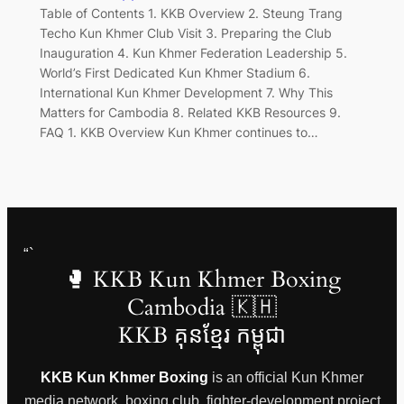
Table of Contents 1. KKB Overview 2. Steung Trang
Techo Kun Khmer Club Visit 3. Preparing the Club
Inauguration 4. Kun Khmer Federation Leadership 5.
World’s First Dedicated Kun Khmer Stadium 6.
International Kun Khmer Development 7. Why This
Matters for Cambodia 8. Related KKB Resources 9.
FAQ 1. KKB Overview Kun Khmer continues to…
“`
🥊 KKB Kun Khmer Boxing
Cambodia 🇰🇭
KKB គុនខ្មែរ កម្ពុជា
KKB Kun Khmer Boxing
is an official Kun Khmer
media network, boxing club, fighter-development project