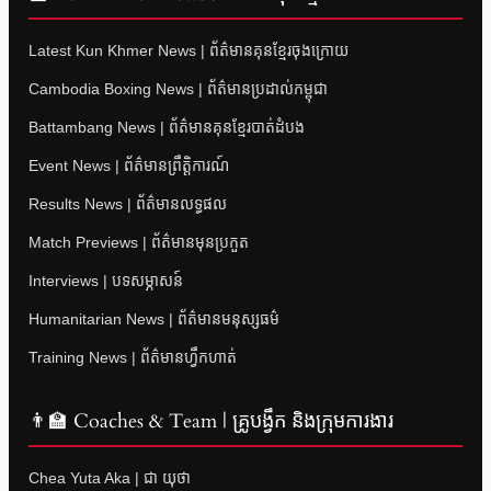
Latest Kun Khmer News | ព័ត៌មានគុនខ្មែរចុងក្រោយ
Cambodia Boxing News | ព័ត៌មានប្រដាល់កម្ពុជា
Battambang News | ព័ត៌មានគុនខ្មែរបាត់ដំបង
Event News | ព័ត៌មានព្រឹត្តិការណ៍
Results News | ព័ត៌មានលទ្ធផល
Match Previews | ព័ត៌មានមុនប្រកួត
Interviews | បទសម្ភាសន៍
Humanitarian News | ព័ត៌មានមនុស្សធម៌
Training News | ព័ត៌មានហ្វឹកហាត់
👨‍🏫 Coaches & Team | គ្រូបង្វឹក និងក្រុមការងារ
Chea Yuta Aka | ជា យុថា