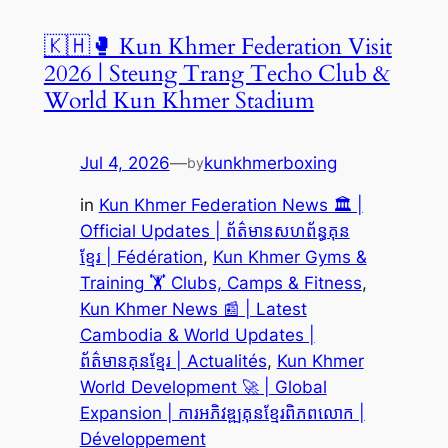
🇰🇭🥊 Kun Khmer Federation Visit
2026 | Steung Trang Techo Club &
World Kun Khmer Stadium
Jul 4, 2026
—
kunkhmerboxing
by
in
Kun Khmer Federation News 🏛️ |
Official Updates | ព័ត៌មានសហព័ន្ធគុន
ខ្មែរ | Fédération
, 
Kun Khmer Gyms &
Training 🏋️ Clubs, Camps & Fitness
, 
Kun Khmer News 📰 | Latest
Cambodia & World Updates |
ព័ត៌មានគុនខ្មែរ | Actualités
, 
Kun Khmer
World Development 🚀 | Global
Expansion | ការអភិវឌ្ឍគុនខ្មែរពិភពលោក |
Développement