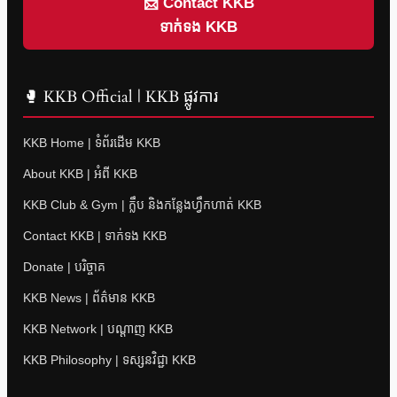
📩 Contact KKB
ទាក់ទង KKB
🥊 KKB Official | KKB ផ្លូវការ
KKB Home | ទំព័រដើម KKB
About KKB | អំពី KKB
KKB Club & Gym | ក្លឹប និងកន្លែងហ្វឹកហាត់ KKB
Contact KKB | ទាក់ទង KKB
Donate | បរិច្ចាគ
KKB News | ព័ត៌មាន KKB
KKB Network | បណ្តាញ KKB
KKB Philosophy | ទស្សនវិជ្ជា KKB