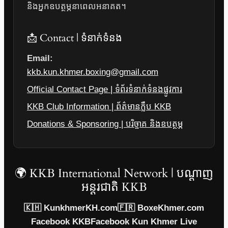
និងអ្នកឧបត្ថម្ភនាពេលអនាគត។
📩 Contact | ទំនាក់ទំនង
Email:
kkb.kun.khmer.boxing@gmail.com
Official Contact Page | ទំព័រទំនាក់ទំនងផ្លូវការ
KKB Club Information | ព័ត៌មានក្លឹប KKB
Donations & Sponsoring | បរិច្ចាគ និងឧបត្ថម្ភ
🌍 KKB International Network | បណ្តាញ
អន្តរជាតិ KKB
🇰🇭 KunkhmerKH.com
🇫🇷 BoxeKhmer.com
Facebook KKB
Facebook Kun Khmer Live