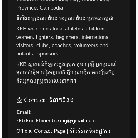
Province, Cambodia
ទីតាំង៖
ក្រុងបាត់ដំបង ខេត្តបាត់ដំបង ប្រទេសកម្ពុជា
KKB welcomes local athletes, children,
women, fighters, beginners, international
visitors, clubs, coaches, volunteers and
potential sponsors.
KKB ស្វាគមន៍កីឡាករក្នុងស្រុក កុមារ ស្ត្រី អ្នកប្រដាល់
អ្នកចាប់ផ្តើម ភ្ញៀវអន្តរជាតិ ក្លឹប គ្រូបង្វឹក អ្នកស្ម័គ្រចិត្ត
និងអ្នកឧបត្ថម្ភនាពេលអនាគត។
📩 Contact | ទំនាក់ទំនង
Email:
kkb.kun.khmer.boxing@gmail.com
Official Contact Page | ទំព័រទំនាក់ទំនងផ្លូវការ