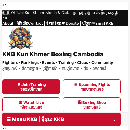
Skip
“`
🇰🇭 Official Kun Khmer Media & Club | ប្រព័ន្ធផ្សព្វផ្សាយ និងក្លឹបគុនខ្មែរផ្លូវ
to
ការ
content
About | អំពីយើង
Contact | ទំនាក់ទំនង
❤️ Donate | បរិច្ចាគ
✉ Email KKB
KKB Kun Khmer Boxing Cambodia
Fighters • Rankings • Events • Training • Clubs • Community
អ្នកប្រដាល់ • ចំណាត់ថ្នាក់ • ព្រឹត្តិការណ៍ • ការហ្វឹកហាត់ • ក្លឹប • សហគមន៍
🥊 Join Training
📅 Upcoming Fights
ចូលរួមហ្វឹកហាត់
ការប្រកួតខាងមុខ
🔴 Watch Live
🛍 Boxing Shop
មើលផ្សាយផ្ទាល់
ហាងប្រដាល់
☰ Menu KKB | ម៉ឺនុយ KKB
⌄
“`