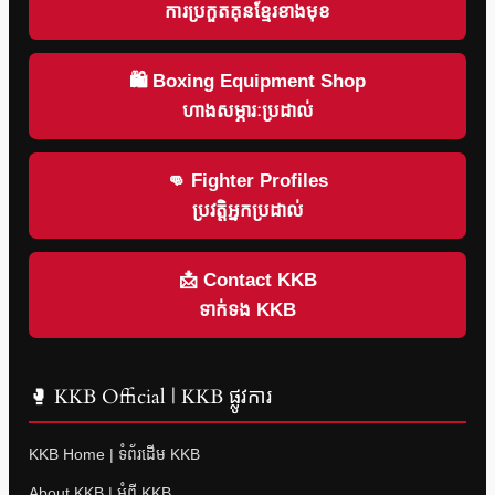
ការប្រកួតគុនខ្មែរខាងមុខ
🛍 Boxing Equipment Shop
ហាងសម្ភារៈប្រដាល់
👊 Fighter Profiles
ប្រវត្តិអ្នកប្រដាល់
📩 Contact KKB
ទាក់ទង KKB
🥊 KKB Official | KKB ផ្លូវការ
KKB Home | ទំព័រដើម KKB
About KKB | អំពី KKB