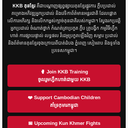
KKB គុនខ្មែរ
គឺជាបណ្តាញផ្សព្វផ្សាយគុនខ្មែរផ្លូវការ ក្លឹបប្រដាល់
គម្រោងអភិវឌ្ឍអ្នកប្រដាល់ និងវេទិកាព័ត៌មានអន្តរជាតិ ដែលផ្តោត
លើការអភិរក្ស និងលើកកម្ពស់ក្បាច់គុនជាតិរបស់កម្ពុជា។ ស្វែងរកប្រវត្តិ
អ្នកប្រដាល់ ចំណាត់ថ្នាក់ កំណត់ត្រាប្រកួត ក្លឹប គ្រូបង្វឹក កម្មវិធីហ្វឹក
ហាត់ ការផ្សាយផ្ទាល់ លទ្ធផល វីដេអូប្រកួតឡើងវិញ សម្ភារៈប្រដាល់
និងព័ត៌មានគុនខ្មែរចុងក្រោយពីបាត់ដំបង ភ្នំពេញ សៀមរាប និងទូទាំង
ប្រទេសកម្ពុជា។
🥊 Join KKB Training
ចូលរួមហ្វឹកហាត់ជាមួយ KKB
❤️ Support Cambodian Children
គាំទ្រកុមារកម្ពុជា
📅 Upcoming Kun Khmer Fights