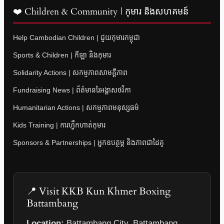
❤️ Children & Community | កុមារ និងសហគមន៍
Help Cambodian Children | ជួយកុមារកម្ពុជា
Sports & Children | កីឡា និងកុមារ
Solidarity Actions | សកម្មភាពសាមគ្គីភាព
Fundraising News | ព័ត៌មានរៃអង្គាសថវិកា
Humanitarian Actions | សកម្មភាពមនុស្សធម៌
Kids Training | ការហ្វឹកហាត់កុមារ
Sponsors & Partnerships | អ្នកឧបត្ថម្ភ និងភាពជាដៃគូ
📍 Visit KKB Kun Khmer Boxing
Battambang
Location:
Battambang City, Battambang