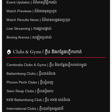
Event Updates | ព័ត៌មានព្រឹត្តិការណ៍
Match Previews | ព័ត៌មានមុនប្រកួត
Match Results News | ព័ត៌មានលទ្ធផលប្រកួត
Live Streaming | ការផ្សាយផ្ទាល់
Boxing Arenas | សង្វៀនប្រដាល់
🏠 Clubs & Gyms | ក្លឹប និងកន្លែងហ្វឹកហាត់
Cambodia Clubs & Gyms | ក្លឹប និងកន្លែងហ្វឹកហាត់កម្ពុជា
Battambang Clubs | ក្លឹបបាត់ដំបង
Phnom Penh Clubs | ក្លឹបភ្នំពេញ
Siem Reap Clubs | ក្លឹបសៀមរាប
KKB Battambang Club | ក្លឹប KKB បាត់ដំបង
International Clubs | ក្លឹបគុនខ្មែរអន្តរជាតិ