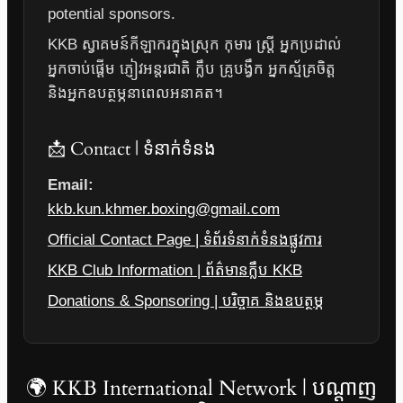
potential sponsors.
KKB ស្វាគមន៍កីឡាករក្នុងស្រុក កុមារ ស្ត្រី អ្នកប្រដាល់
អ្នកចាប់ផ្តើម ភ្ញៀវអន្តរជាតិ ក្លឹប គ្រូបង្វឹក អ្នកស្ម័គ្រចិត្ត
និងអ្នកឧបត្ថម្ភនាពេលអនាគត។
📩 Contact | ទំនាក់ទំនង
Email:
kkb.kun.khmer.boxing@gmail.com
Official Contact Page | ទំព័រទំនាក់ទំនងផ្លូវការ
KKB Club Information | ព័ត៌មានក្លឹប KKB
Donations & Sponsoring | បរិច្ចាគ និងឧបត្ថម្ភ
🌍 KKB International Network | បណ្តាញ