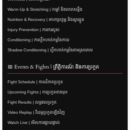
Warm-Up & Stretching | កម្តៅ និងលាតសន្ធឹង
Nutrition & Recovery | អាហារូបត្ថម្ភ និងស្តារខ្លួន
Injury Prevention | ការពាររបួស
Conditioning | ការហ្វឹកហាត់កម្លាំងកាយ
Shadow Conditioning | ហ្វឹកហាត់កម្លាំងតាមស្រមោល
📅 Events & Fights | ព្រឹត្តិការណ៍ និងការប្រកួត
Fight Schedule | កាលវិភាគប្រកួត
Upcoming Fights | ការប្រកួតខាងមុខ
Fight Results | លទ្ធផលប្រកួត
Video Replay | វីដេអូប្រកួតឡើងវិញ
Watch Live | មើលការផ្សាយផ្ទាល់