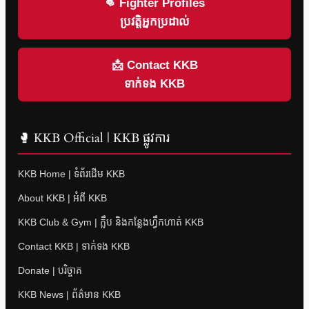
👊 Fighter Profiles
ប្រវត្តិអ្នកប្រដាល់
📩 Contact KKB
ទាក់ទង KKB
🥊 KKB Official | KKB ផ្លូវការ
KKB Home | ទំព័រដើម KKB
About KKB | អំពី KKB
KKB Club & Gym | ក្លឹប និងកន្លែងហ្វឹកហាត់ KKB
Contact KKB | ទាក់ទង KKB
Donate | បរិច្ចាគ
KKB News | ព័ត៌មាន KKB