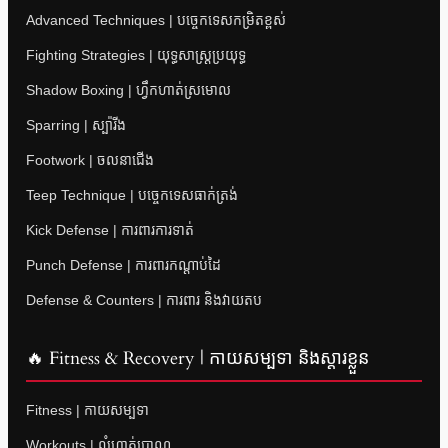
Advanced Techniques | បច្ចេកទេសកម្រិតខ្ពស់
Fighting Strategies | យុទ្ធសាស្ត្រប្រយុទ្ធ
Shadow Boxing | ហ្វឹកហាត់ស្រមោល
Sparring | ស្ប៉ារីង
Footwork | ចលនាជើង
Teep Technique | បច្ចេកទេសធាក់ត្រង់
Kick Defense | ការពារការទាត់
Punch Defense | ការពារកណ្តាប់ដៃ
Defense & Counters | ការពារ និងវាយតប
🔥 Fitness & Recovery | កាយសម្បទា និងស្តារខ្លួន
Fitness | កាយសម្បទា
Workouts | លំហាត់ប្រាណ