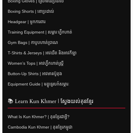
Boxing Gloves | ស្រោមដៃប្រដាល់
Boxing Shorts | ខោប្រដាល់
Headgear | មួកការពារ
Training Equipment | សម្ភារៈហ្វឹកហាត់
Gym Bags | កាបូបហាត់ប្រាណ
T-Shirts & Jerseys | អាវយឺត និងអាវកីឡា
Women’s Tops | អាវហ្វឹកហាត់ស្ត្រី
Button-Up Shirts | អាវមានប៊ូតុង
Equipment Guide | មគ្គុទ្ទេសក៍សម្ភារៈ
📚 Learn Kun Khmer | ស្វែងយល់គុនខ្មែរ
What Is Kun Khmer? | គុនខ្មែរជាអ្វី?
Cambodia Kun Khmer | គុនខ្មែរកម្ពុជា