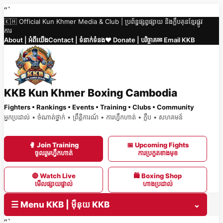
Skip
“`
🇰🇭 Official Kun Khmer Media & Club | ប្រព័ន្ធផ្សព្វផ្សាយ និងក្លឹបគុនខ្មែរផ្លូវ
to
ការ
content
About | អំពីយើង
Contact | ទំនាក់ទំនង
❤️ Donate | បរិច្ចាគ
✉ Email KKB
KKB Kun Khmer Boxing Cambodia
Fighters • Rankings • Events • Training • Clubs • Community
អ្នកប្រដាល់ • ចំណាត់ថ្នាក់ • ព្រឹត្តិការណ៍ • ការហ្វឹកហាត់ • ក្លឹប • សហគមន៍
🥊 Join Training
📅 Upcoming Fights
ចូលរួមហ្វឹកហាត់
ការប្រកួតខាងមុខ
🔴 Watch Live
🛍 Boxing Shop
មើលផ្សាយផ្ទាល់
ហាងប្រដាល់
☰ Menu KKB | ម៉ឺនុយ KKB
⌄
“`