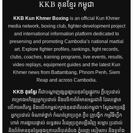
KKB គុនខ្មែរ កម្ពុជា
KKB Kun Khmer Boxing
is an official Kun Khmer
media network, boxing club, fighter-development project
and international information platform dedicated to
preserving and promoting Cambodia’s national martial
art. Explore fighter profiles, rankings, fight records,
clubs, coaches, training programs, live events, results,
video replays, equipment guides and the latest Kun
Khmer news from Battambang, Phnom Penh, Siem
Reap and across Cambodia.
KKB គុនខ្មែរ
គឺជាបណ្តាញផ្សព្វផ្សាយគុនខ្មែរផ្លូវការ ក្លឹបប្រដាល់
គម្រោងអភិវឌ្ឍអ្នកប្រដាល់ និងវេទិកាព័ត៌មានអន្តរជាតិ ដែលផ្តោត
លើការអភិរក្ស និងលើកកម្ពស់ក្បាច់គុនជាតិរបស់កម្ពុជា។ ស្វែងរកប្រវត្តិ
អ្នកប្រដាល់ ចំណាត់ថ្នាក់ កំណត់ត្រាប្រកួត ក្លឹប គ្រូបង្វឹក កម្មវិធីហ្វឹក
ហាត់ ការផ្សាយផ្ទាល់ លទ្ធផល វីដេអូប្រកួតឡើងវិញ សម្ភារៈប្រដាល់
និងព័ត៌មានគុនខ្មែរចុងក្រោយពីបាត់ដំបង ភ្នំពេញ សៀមរាប និងទូទាំង