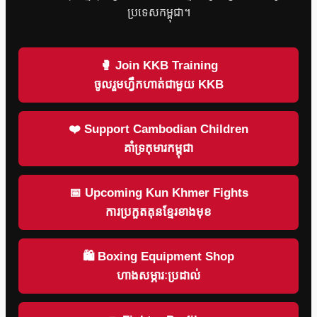
ប្រទេសកម្ពុជា។
🥊 Join KKB Training
ចូលរួមហ្វឹកហាត់ជាមួយ KKB
❤️ Support Cambodian Children
គាំទ្រកុមារកម្ពុជា
📅 Upcoming Kun Khmer Fights
ការប្រកួតគុនខ្មែរខាងមុខ
🛍 Boxing Equipment Shop
ហាងសម្ភារៈប្រដាល់