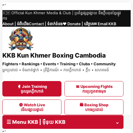
Skip
“`
🇰🇭 Official Kun Khmer Media & Club | ប្រព័ន្ធផ្សព្វផ្សាយ និងក្លឹបគុនខ្មែរផ្លូវ
to
ការ
content
About | អំពីយើង
Contact | ទំនាក់ទំនង
❤️ Donate | បរិច្ចាគ
✉ Email KKB
KKB Kun Khmer Boxing Cambodia
Fighters • Rankings • Events • Training • Clubs • Community
អ្នកប្រដាល់ • ចំណាត់ថ្នាក់ • ព្រឹត្តិការណ៍ • ការហ្វឹកហាត់ • ក្លឹប • សហគមន៍
🥊 Join Training
📅 Upcoming Fights
ចូលរួមហ្វឹកហាត់
ការប្រកួតខាងមុខ
🔴 Watch Live
🛍 Boxing Shop
មើលផ្សាយផ្ទាល់
ហាងប្រដាល់
☰ Menu KKB | ម៉ឺនុយ KKB
⌄
“`