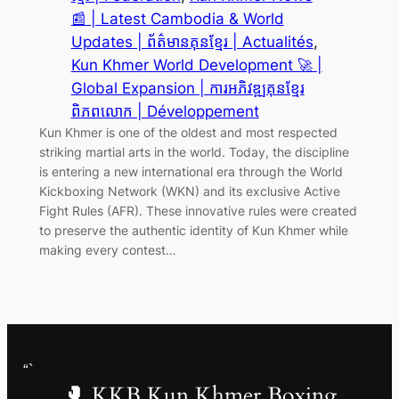
📰 | Latest Cambodia & World
Updates | ព័ត៌មានគុនខ្មែរ | Actualités
, 
Kun Khmer World Development 🚀 |
Global Expansion | ការអភិវឌ្ឍគុនខ្មែរ
ពិភពលោក | Développement
Kun Khmer is one of the oldest and most respected
striking martial arts in the world. Today, the discipline
is entering a new international era through the World
Kickboxing Network (WKN) and its exclusive Active
Fight Rules (AFR). These innovative rules were created
to preserve the authentic identity of Kun Khmer while
making every contest…
“`
🥊 KKB Kun Khmer Boxing