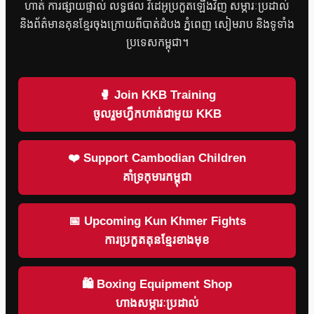
ហាត់ ការផ្សាយផ្ទាល់ លទ្ធផល វីដេអូប្រកួតឡើងវិញ សម្ភារៈប្រដាល់
និងព័ត៌មានគុនខ្មែរចុងក្រោយពីបាត់ដំបង ភ្នំពេញ សៀមរាប និងទូទាំង
ប្រទេសកម្ពុជា។
🥊 Join KKB Training
ចូលរួមហ្វឹកហាត់ជាមួយ KKB
❤️ Support Cambodian Children
គាំទ្រកុមារកម្ពុជា
📅 Upcoming Kun Khmer Fights
ការប្រកួតគុនខ្មែរខាងមុខ
🛍 Boxing Equipment Shop
ហាងសម្ភារៈប្រដាល់