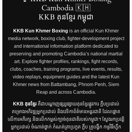
Cambodia 🇰🇭
KKB គុនខ្មែរ កម្ពុជា
KKB Kun Khmer Boxing
is an official Kun Khmer
media network, boxing club, fighter-development project
and international information platform dedicated to
preserving and promoting Cambodia’s national martial
art. Explore fighter profiles, rankings, fight records,
clubs, coaches, training programs, live events, results,
video replays, equipment guides and the latest Kun
Khmer news from Battambang, Phnom Penh, Siem
Reap and across Cambodia.
KKB គុនខ្មែរ
គឺជាបណ្តាញផ្សព្វផ្សាយគុនខ្មែរផ្លូវការ ក្លឹបប្រដាល់
គម្រោងអភិវឌ្ឍអ្នកប្រដាល់ និងវេទិកាព័ត៌មានអន្តរជាតិ ដែលផ្តោត
លើការអភិរក្ស និងលើកកម្ពស់ក្បាច់គុនជាតិរបស់កម្ពុជា។ ស្វែងរកប្រវត្តិ
អ្នកប្រដាល់ ចំណាត់ថ្នាក់ កំណត់ត្រាប្រកួត ក្លឹប គ្រូបង្វឹក កម្មវិធីហ្វឹក