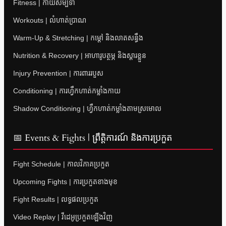
Fitness | កាយសម្បទា
Workouts | លំហាត់ប្រាណ
Warm-Up & Stretching | កម្តៅ និងលាតសន្ធឹង
Nutrition & Recovery | អាហារូបត្ថម្ភ និងស្តារខ្លួន
Injury Prevention | ការពាររបួស
Conditioning | ការហ្វឹកហាត់កម្លាំងកាយ
Shadow Conditioning | ហ្វឹកហាត់កម្លាំងតាមស្រមោល
📅 Events & Fights | ព្រឹត្តិការណ៍ និងការប្រកួត
Fight Schedule | កាលវិភាគប្រកួត
Upcoming Fights | ការប្រកួតខាងមុខ
Fight Results | លទ្ធផលប្រកួត
Video Replay | វីដេអូប្រកួតឡើងវិញ