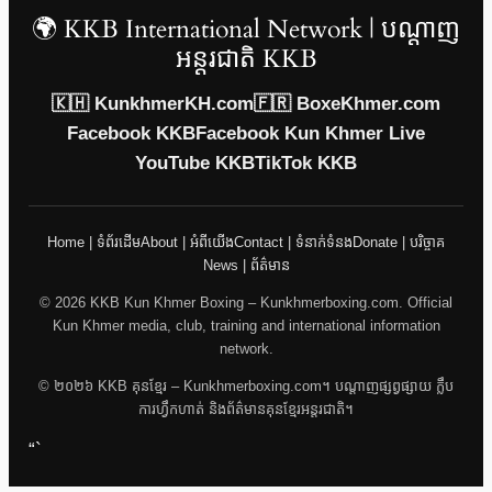
🌍 KKB International Network | បណ្តាញ
អន្តរជាតិ KKB
🇰🇭 KunkhmerKH.com
🇫🇷 BoxeKhmer.com
Facebook KKB
Facebook Kun Khmer Live
YouTube KKB
TikTok KKB
Home | ទំព័រដើម
About | អំពីយើង
Contact | ទំនាក់ទំនង
Donate | បរិច្ចាគ
News | ព័ត៌មាន
© 2026 KKB Kun Khmer Boxing – Kunkhmerboxing.com. Official
Kun Khmer media, club, training and international information
network.
© ២០២៦ KKB គុនខ្មែរ – Kunkhmerboxing.com។ បណ្តាញផ្សព្វផ្សាយ ក្លឹប
ការហ្វឹកហាត់ និងព័ត៌មានគុនខ្មែរអន្តរជាតិ។
“`