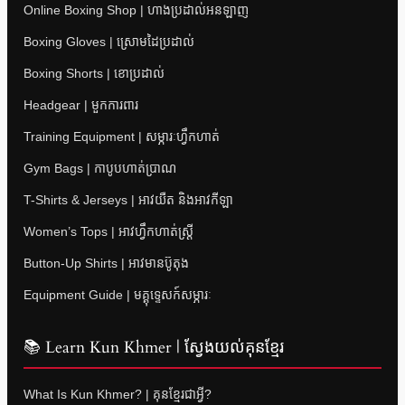
Online Boxing Shop | ហាងប្រដាល់អនឡាញ
Boxing Gloves | ស្រោមដៃប្រដាល់
Boxing Shorts | ខោប្រដាល់
Headgear | មួកការពារ
Training Equipment | សម្ភារៈហ្វឹកហាត់
Gym Bags | កាបូបហាត់ប្រាណ
T-Shirts & Jerseys | អាវយឺត និងអាវកីឡា
Women’s Tops | អាវហ្វឹកហាត់ស្ត្រី
Button-Up Shirts | អាវមានប៊ូតុង
Equipment Guide | មគ្គុទ្ទេសក៍សម្ភារៈ
📚 Learn Kun Khmer | ស្វែងយល់គុនខ្មែរ
What Is Kun Khmer? | គុនខ្មែរជាអ្វី?