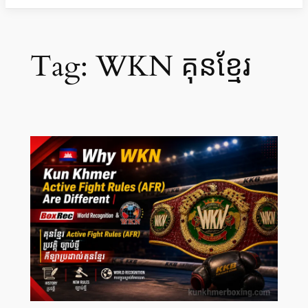
Tag:
WKN គុនខ្មែរ