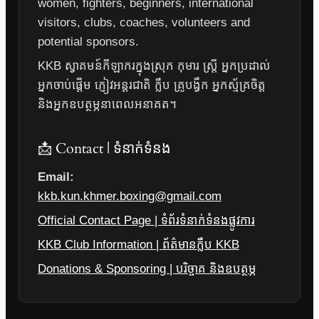
women, fighters, beginners, international
visitors, clubs, coaches, volunteers and
potential sponsors.
KKB ស្វាគមន៍កីឡាករក្នុងស្រុក កុមារ ស្ត្រី អ្នកប្រដាល់
អ្នកចាប់ផ្តើម ភ្ញៀវអន្តរជាតិ ក្លឹប គ្រូបង្វឹក អ្នកស្ម័គ្រចិត្ត
និងអ្នកឧបត្ថម្ភនាពេលអនាគត។
📩 Contact | ទំនាក់ទំនង
Email:
kkb.kun.khmer.boxing@gmail.com
Official Contact Page | ទំព័រទំនាក់ទំនងផ្លូវការ
KKB Club Information | ព័ត៌មានក្លឹប KKB
Donations & Sponsoring | បរិច្ចាគ និងឧបត្ថម្ភ