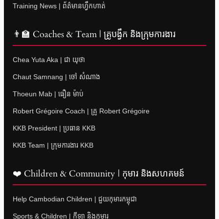
Training News | ព័ត៌មានហ្វឹកហាត់
👨‍🏫 Coaches & Team | គ្រូបង្វឹក និងក្រុមការងារ
Chea Yuta Aka | ជា យុថា
Chaut Samnang | ចៅ សំណាង
Thoeun Mab | ធឿន ម៉ាប់
Robert Grégoire Coach | គ្រូ Robert Grégoire
KKB President | ប្រធាន KKB
KKB Team | ក្រុមការងារ KKB
❤️ Children & Community | កុមារ និងសហគមន៍
Help Cambodian Children | ជួយកុមារកម្ពុជា
Sports & Children | កីឡា និងកុមារ