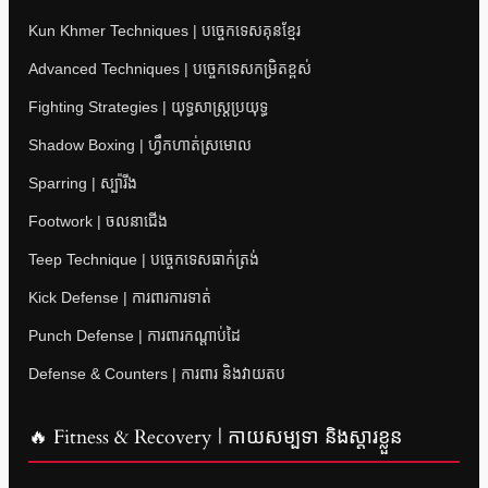
Kun Khmer Techniques | បច្ចេកទេសគុនខ្មែរ
Advanced Techniques | បច្ចេកទេសកម្រិតខ្ពស់
Fighting Strategies | យុទ្ធសាស្ត្រប្រយុទ្ធ
Shadow Boxing | ហ្វឹកហាត់ស្រមោល
Sparring | ស្ប៉ារីង
Footwork | ចលនាជើង
Teep Technique | បច្ចេកទេសធាក់ត្រង់
Kick Defense | ការពារការទាត់
Punch Defense | ការពារកណ្តាប់ដៃ
Defense & Counters | ការពារ និងវាយតប
🔥 Fitness & Recovery | កាយសម្បទា និងស្តារខ្លួន