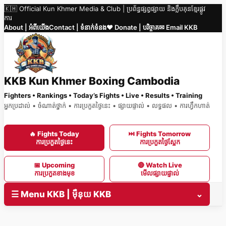
🇰🇭 Official Kun Khmer Media & Club | ប្រព័ន្ធផ្សព្វផ្សាយ និងក្លឹបគុនខ្មែរផ្លូវ
Skip
ការ
to
About | អំពីយើង
Contact | ទំនាក់ទំនង
❤️ Donate | បរិច្ចាគ
✉ Email KKB
content
KKB Kun Khmer Boxing Cambodia
Fighters • Rankings • Today’s Fights • Live • Results • Training
អ្នកប្រដាល់ • ចំណាត់ថ្នាក់ • ការប្រកួតថ្ងៃនេះ • ផ្សាយផ្ទាល់ • លទ្ធផល • ការហ្វឹកហាត់
🔥 Fights Today
⏭ Fights Tomorrow
ការប្រកួតថ្ងៃនេះ
ការប្រកួតថ្ងៃស្អែក
📅 Upcoming
🔴 Watch Live
ការប្រកួតខាងមុខ
មើលផ្សាយផ្ទាល់
☰ Menu KKB | ម៉ឺនុយ KKB
⌄