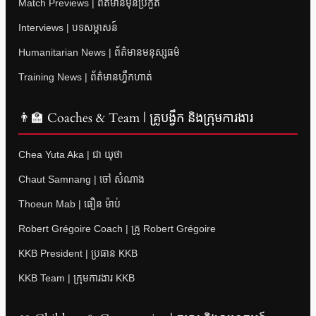
Match Previews | ព័ត៌មានមុនប្រកួត
Interviews | បទសម្ភាសន៍
Humanitarian News | ព័ត៌មានមនុស្សធម៌
Training News | ព័ត៌មានហ្វឹកហាត់
👨‍🏫 Coaches & Team | គ្រូបង្វឹក និងក្រុមការងារ
Chea Yuta Aka | ជា យុថា
Chaut Samnang | ចៅ សំណាង
Thoeun Mab | ធឿន ម៉ាប់
Robert Grégoire Coach | គ្រូ Robert Grégoire
KKB President | ប្រធាន KKB
KKB Team | ក្រុមការងារ KKB