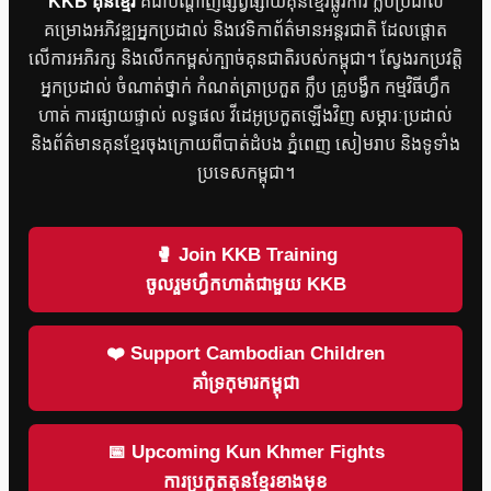
KKB គុនខ្មែរ
គឺជាបណ្តាញផ្សព្វផ្សាយគុនខ្មែរផ្លូវការ ក្លឹបប្រដាល់
គម្រោងអភិវឌ្ឍអ្នកប្រដាល់ និងវេទិកាព័ត៌មានអន្តរជាតិ ដែលផ្តោត
លើការអភិរក្ស និងលើកកម្ពស់ក្បាច់គុនជាតិរបស់កម្ពុជា។ ស្វែងរកប្រវត្តិ
អ្នកប្រដាល់ ចំណាត់ថ្នាក់ កំណត់ត្រាប្រកួត ក្លឹប គ្រូបង្វឹក កម្មវិធីហ្វឹក
ហាត់ ការផ្សាយផ្ទាល់ លទ្ធផល វីដេអូប្រកួតឡើងវិញ សម្ភារៈប្រដាល់
និងព័ត៌មានគុនខ្មែរចុងក្រោយពីបាត់ដំបង ភ្នំពេញ សៀមរាប និងទូទាំង
ប្រទេសកម្ពុជា។
🥊 Join KKB Training
ចូលរួមហ្វឹកហាត់ជាមួយ KKB
❤️ Support Cambodian Children
គាំទ្រកុមារកម្ពុជា
📅 Upcoming Kun Khmer Fights
ការប្រកួតគុនខ្មែរខាងមុខ