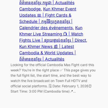
ព័ត៌មានគុនខ្មែរ កម្ពុជា | Actualités
Cambodge
, 
Kun Khmer Event
Updates 📅 | Fight Cards &
Schedule | កម្មវិធីប្រកួតគុនខ្មែរ |
Calendrier des événements
, 
Kun
Khmer Live Streaming 📺 | Watch
Fights Live | ផ្សាយផ្ទាល់គុនខ្មែរ | Direct
, 
Kun Khmer News 📰 | Latest
Cambodia & World Updates |
ព័ត៌មានគុនខ្មែរ | Actualités
Looking for the official Cambodia Mas Fight card this
week? You’re in the right place ✅ This page gives you
the full fight list, the start time, and the best way to
watch the live broadcast on Town Full HDTV and
official social platforms. 🗓️ Date: February 1, 2026⏰
Start Time: 3:00 PM (Cambodia time)📍…