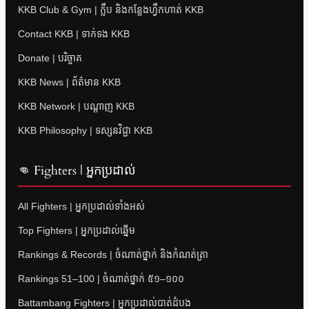
KKB Club & Gym | ក្លឹប និងកន្លែងហ្វឹកហាត់ KKB
Contact KKB | ទាក់ទង KKB
Donate | បរិច្ចាគ
KKB News | ព័ត៌មាន KKB
KKB Network | បណ្តាញ KKB
KKB Philosophy | ទស្សនវិជ្ជា KKB
👊 Fighters | អ្នកប្រដាល់
All Fighters | អ្នកប្រដាល់ទាំងអស់
Top Fighters | អ្នកប្រដាល់ឆ្នើម
Rankings & Records | ចំណាត់ថ្នាក់ និងកំណត់ត្រា
Rankings 51–100 | ចំណាត់ថ្នាក់ ៥១–១០០
Battambang Fighters | អ្នកប្រដាល់បាត់ដំបង