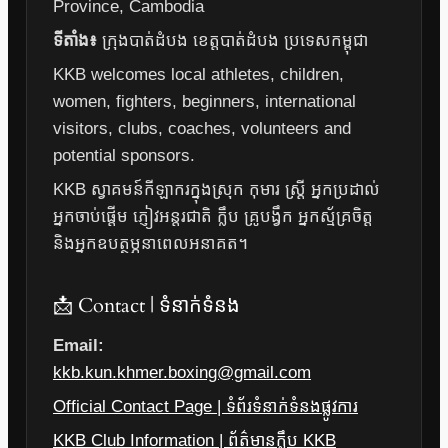
Province, Cambodia
ទីតាំង៖
ក្រុងបាត់ដំបង ខេត្តបាត់ដំបង ប្រទេសកម្ពុជា
KKB welcomes local athletes, children,
women, fighters, beginners, international
visitors, clubs, coaches, volunteers and
potential sponsors.
KKB ស្វាគមន៍កីឡាករក្នុងស្រុក កុមារ ស្ត្រី អ្នកប្រដាល់
អ្នកចាប់ផ្តើម ភ្ញៀវអន្តរជាតិ ក្លឹប គ្រូបង្វឹក អ្នកស្ម័គ្រចិត្ត
និងអ្នកឧបត្ថម្ភនាពេលអនាគត។
📩 Contact | ទំនាក់ទំនង
Email:
kkb.kun.khmer.boxing@gmail.com
Official Contact Page | ទំព័រទំនាក់ទំនងផ្លូវការ
KKB Club Information | ព័ត៌មានក្លឹប KKB