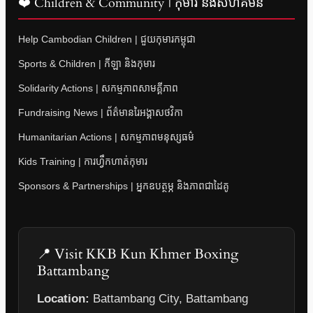
❤️ Children & Community | កុមារ និងសហគមន៍
Help Cambodian Children | ជួយកុមារកម្ពុជា
Sports & Children | កីឡា និងកុមារ
Solidarity Actions | សកម្មភាពសាមគ្គីភាព
Fundraising News | ព័ត៌មានរៃអង្គាសថវិកា
Humanitarian Actions | សកម្មភាពមនុស្សធម៌
Kids Training | ការហ្វឹកហាត់កុមារ
Sponsors & Partnerships | អ្នកឧបត្ថម្ភ និងភាពជាដៃគូ
📍 Visit KKB Kun Khmer Boxing
Battambang
Location:
Battambang City, Battambang