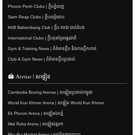
Phnom Penh Clubs | ក្លឹបភ្នំពេញ
Siem Reap Clubs | ក្លឹបសៀមរាប
KKB Battambang Club | ក្លឹប KKB បាត់ដំបង
International Clubs | ក្លឹបគុនខ្មែរអន្តរជាតិ
Gym & Training News | ព័ត៌មានក្លឹប និងការហ្វឹកហាត់
Club & Gym News | ព័ត៌មានក្លឹបប្រដាល់
🏟 Arenas | សង្វៀន
Cambodia Boxing Arenas | សង្វៀនប្រដាល់កម្ពុជា
World Kun Khmer Arena | សង្វៀន World Kun Khmer
Ek Phnom Arena | សង្វៀនឯកភ្នំ
Wat Roka Arena | សង្វៀនវត្តរកា
Phu Pui Market Arena | សង្វៀនផ្សារភូពុយ