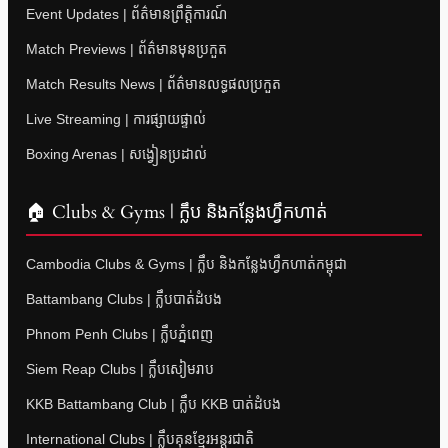
Event Updates | ព័ត៌មានព្រឹត្តិការណ៍
Match Previews | ព័ត៌មានមុនប្រកួត
Match Results News | ព័ត៌មានលទ្ធផលប្រកួត
Live Streaming | ការផ្សាយផ្ទាល់
Boxing Arenas | សង្វៀនប្រដាល់
🏠 Clubs & Gyms | ក្លឹប និងកន្លែងហ្វឹកហាត់
Cambodia Clubs & Gyms | ក្លឹប និងកន្លែងហ្វឹកហាត់កម្ពុជា
Battambang Clubs | ក្លឹបបាត់ដំបង
Phnom Penh Clubs | ក្លឹបភ្នំពេញ
Siem Reap Clubs | ក្លឹបសៀមរាប
KKB Battambang Club | ក្លឹប KKB បាត់ដំបង
International Clubs | ក្លឹបគុនខ្មែរអន្តរជាតិ