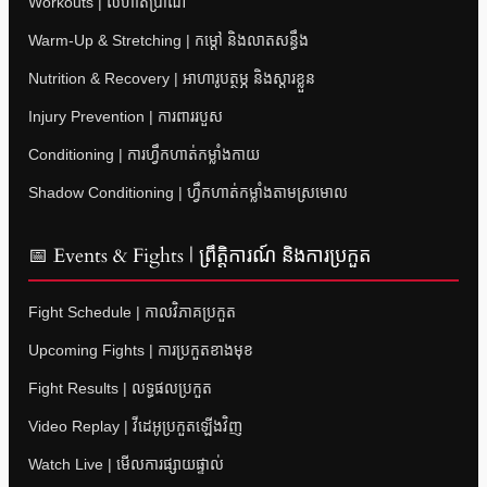
Workouts | លំហាត់ប្រាណ
Warm-Up & Stretching | កម្តៅ និងលាតសន្ធឹង
Nutrition & Recovery | អាហារូបត្ថម្ភ និងស្តារខ្លួន
Injury Prevention | ការពាររបួស
Conditioning | ការហ្វឹកហាត់កម្លាំងកាយ
Shadow Conditioning | ហ្វឹកហាត់កម្លាំងតាមស្រមោល
📅 Events & Fights | ព្រឹត្តិការណ៍ និងការប្រកួត
Fight Schedule | កាលវិភាគប្រកួត
Upcoming Fights | ការប្រកួតខាងមុខ
Fight Results | លទ្ធផលប្រកួត
Video Replay | វីដេអូប្រកួតឡើងវិញ
Watch Live | មើលការផ្សាយផ្ទាល់