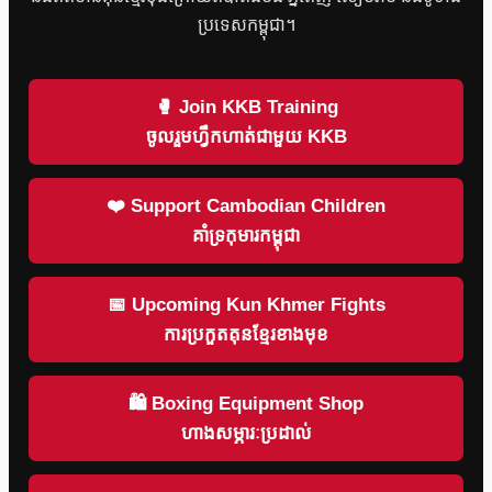
ប្រទេសកម្ពុជា។
🥊 Join KKB Training
ចូលរួមហ្វឹកហាត់ជាមួយ KKB
❤️ Support Cambodian Children
គាំទ្រកុមារកម្ពុជា
📅 Upcoming Kun Khmer Fights
ការប្រកួតគុនខ្មែរខាងមុខ
🛍 Boxing Equipment Shop
ហាងសម្ភារៈប្រដាល់