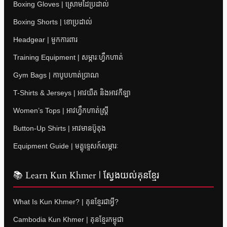
Boxing Gloves | ស្រោមដៃប្រដាល់
Boxing Shorts | ខោប្រដាល់
Headgear | មួកការពារ
Training Equipment | សម្ភារៈហ្វឹកហាត់
Gym Bags | កាបូបហាត់ប្រាណ
T-Shirts & Jerseys | អាវយឺត និងអាវកីឡា
Women’s Tops | អាវហ្វឹកហាត់ស្ត្រី
Button-Up Shirts | អាវមានប៊ូតុង
Equipment Guide | មគ្គុទ្ទេសក៍សម្ភារៈ
📚 Learn Kun Khmer | ស្វែងយល់គុនខ្មែរ
What Is Kun Khmer? | គុនខ្មែរជាអ្វី?
Cambodia Kun Khmer | គុនខ្មែរកម្ពុជា