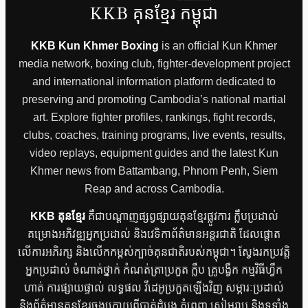
KKB គុនខ្មែរ កម្ពុជា
KKB Kun Khmer Boxing
is an official Kun Khmer
media network, boxing club, fighter-development project
and international information platform dedicated to
preserving and promoting Cambodia’s national martial
art. Explore fighter profiles, rankings, fight records,
clubs, coaches, training programs, live events, results,
video replays, equipment guides and the latest Kun
Khmer news from Battambang, Phnom Penh, Siem
Reap and across Cambodia.
KKB គុនខ្មែរ
គឺជាបណ្តាញផ្សព្វផ្សាយគុនខ្មែរផ្លូវការ ក្លឹបប្រដាល់
គម្រោងអភិវឌ្ឍអ្នកប្រដាល់ និងវេទិកាព័ត៌មានអន្តរជាតិ ដែលផ្តោត
លើការអភិរក្ស និងលើកកម្ពស់ក្បាច់គុនជាតិរបស់កម្ពុជា។ ស្វែងរកប្រវត្តិ
អ្នកប្រដាល់ ចំណាត់ថ្នាក់ កំណត់ត្រាប្រកួត ក្លឹប គ្រូបង្វឹក កម្មវិធីហ្វឹក
ហាត់ ការផ្សាយផ្ទាល់ លទ្ធផល វីដេអូប្រកួតឡើងវិញ សម្ភារៈប្រដាល់
និងព័ត៌មានគុនខ្មែរចុងក្រោយពីបាត់ដំបង ភ្នំពេញ សៀមរាប និងទូទាំង