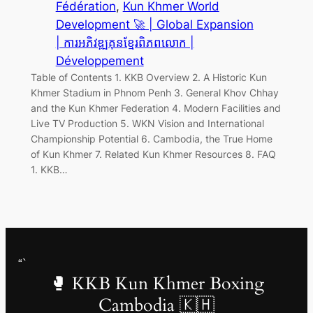
Fédération
, 
Kun Khmer World
Development 🚀 | Global Expansion
| ការអភិវឌ្ឍគុនខ្មែរពិភពលោក |
Développement
Table of Contents 1. KKB Overview 2. A Historic Kun
Khmer Stadium in Phnom Penh 3. General Khov Chhay
and the Kun Khmer Federation 4. Modern Facilities and
Live TV Production 5. WKN Vision and International
Championship Potential 6. Cambodia, the True Home
of Kun Khmer 7. Related Kun Khmer Resources 8. FAQ
1. KKB…
“`
🥊 KKB Kun Khmer Boxing
Cambodia 🇰🇭