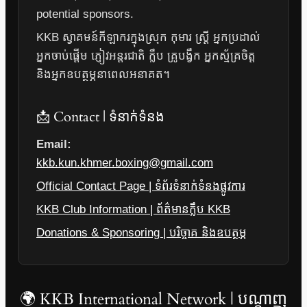
potential sponsors.
KKB ស្វាគមន៍កីឡាករក្នុងស្រុក កុមារ ស្ត្រី អ្នកប្រដាល់
អ្នកចាប់ផ្តើម ភ្ញៀវអន្តរជាតិ ក្លឹប គ្រូបង្វឹក អ្នកស្ម័គ្រចិត្ត
និងអ្នកឧបត្ថម្ភនាពេលអនាគត។
📩 Contact | ទំនាក់ទំនង
Email:
kkb.kun.khmer.boxing@gmail.com
Official Contact Page | ទំព័រទំនាក់ទំនងផ្លូវការ
KKB Club Information | ព័ត៌មានក្លឹប KKB
Donations & Sponsoring | បរិច្ចាគ និងឧបត្ថម្ភ
🌍 KKB International Network | បណ្តាញ