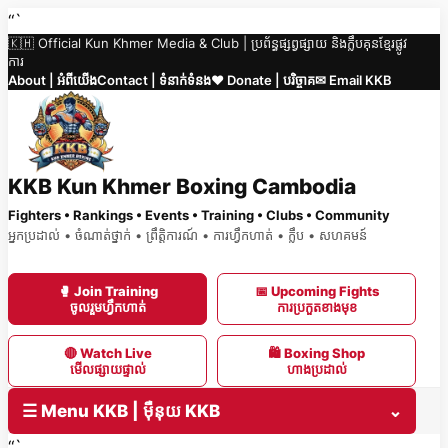
Skip
“`
🇰🇭 Official Kun Khmer Media & Club | ប្រព័ន្ធផ្សព្វផ្សាយ និងក្លឹបគុនខ្មែរផ្លូវ
to
ការ
content
About | អំពីយើង
Contact | ទំនាក់ទំនង
❤️ Donate | បរិច្ចាគ
✉ Email KKB
KKB Kun Khmer Boxing Cambodia
Fighters • Rankings • Events • Training • Clubs • Community
អ្នកប្រដាល់ • ចំណាត់ថ្នាក់ • ព្រឹត្តិការណ៍ • ការហ្វឹកហាត់ • ក្លឹប • សហគមន៍
🥊 Join Training
📅 Upcoming Fights
ចូលរួមហ្វឹកហាត់
ការប្រកួតខាងមុខ
🔴 Watch Live
🛍 Boxing Shop
មើលផ្សាយផ្ទាល់
ហាងប្រដាល់
☰ Menu KKB | ម៉ឺនុយ KKB
⌄
“`