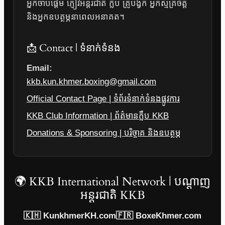
អ្នកចាប់ផ្តើម ភ្ញៀវអន្តរជាតិ ក្លឹប គ្រូបង្វឹក អ្នកស្ម័គ្រចិត្ត
និងអ្នកឧបត្ថម្ភនាពេលអនាគត។
📩 Contact | ទំនាក់ទំនង
Email:
kkb.kun.khmer.boxing@gmail.com
Official Contact Page | ទំព័រទំនាក់ទំនងផ្លូវការ
KKB Club Information | ព័ត៌មានក្លឹប KKB
Donations & Sponsoring | បរិច្ចាគ និងឧបត្ថម្ភ
🌍 KKB International Network | បណ្តាញ
អន្តរជាតិ KKB
🇰🇭 KunkhmerKH.com
🇫🇷 BoxeKhmer.com