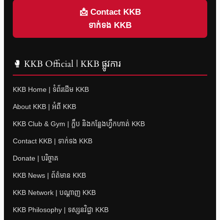
📩 Contact KKB
ទាក់ទង KKB
🥊 KKB Official | KKB ផ្លូវការ
KKB Home | ទំព័រដើម KKB
About KKB | អំពី KKB
KKB Club & Gym | ក្លឹប និងកន្លែងហ្វឹកហាត់ KKB
Contact KKB | ទាក់ទង KKB
Donate | បរិច្ចាគ
KKB News | ព័ត៌មាន KKB
KKB Network | បណ្តាញ KKB
KKB Philosophy | ទស្សនវិជ្ជា KKB