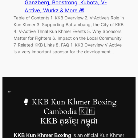
Ganzberg, Boostrong, Kubota, V-
Active, Wurkz & More 🎁
Table of Contents 1. KKB Overview 2. V-Active’s Role in
Kun Khmer 3. Supporting Battambang, the City of KKB
4. V-Active Thnal Kun Khmer Events 5. Why Sponsors
Matter for Fighters 6. Impact on the Local Community
7. Related KKB Links 8. FAQ 1. KKB Overview V-Active
is a very important sponsor for the development…
“`
🥊 KKB Kun Khmer Boxing
Cambodia 🇰🇭
KKB គុនខ្មែរ កម្ពុជា
KKB Kun Khmer Boxing
is an official Kun Khmer