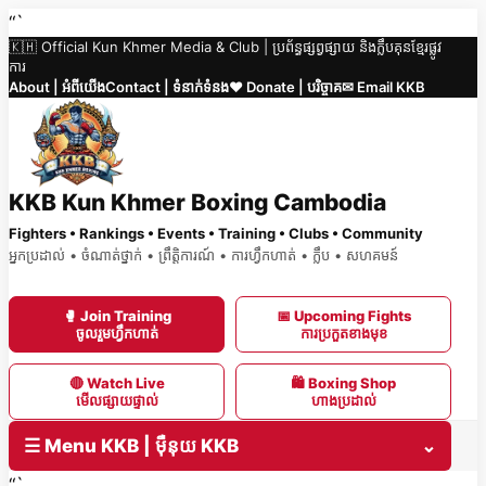
Skip
“`
🇰🇭 Official Kun Khmer Media & Club | ប្រព័ន្ធផ្សព្វផ្សាយ និងក្លឹបគុនខ្មែរផ្លូវ
to
ការ
content
About | អំពីយើង
Contact | ទំនាក់ទំនង
❤️ Donate | បរិច្ចាគ
✉ Email KKB
KKB Kun Khmer Boxing Cambodia
Fighters • Rankings • Events • Training • Clubs • Community
អ្នកប្រដាល់ • ចំណាត់ថ្នាក់ • ព្រឹត្តិការណ៍ • ការហ្វឹកហាត់ • ក្លឹប • សហគមន៍
🥊 Join Training
📅 Upcoming Fights
ចូលរួមហ្វឹកហាត់
ការប្រកួតខាងមុខ
🔴 Watch Live
🛍 Boxing Shop
មើលផ្សាយផ្ទាល់
ហាងប្រដាល់
☰ Menu KKB | ម៉ឺនុយ KKB
⌄
“`