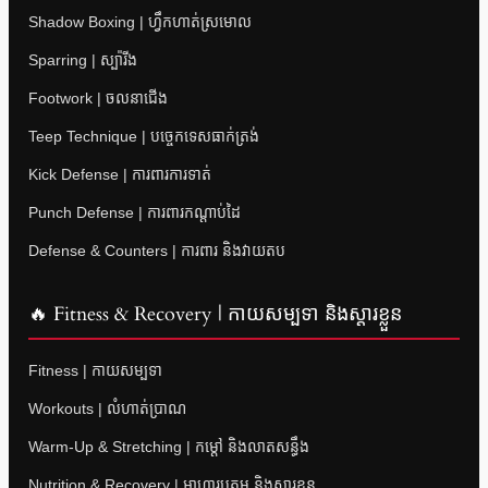
Shadow Boxing | ហ្វឹកហាត់ស្រមោល
Sparring | ស្ប៉ារីង
Footwork | ចលនាជើង
Teep Technique | បច្ចេកទេសធាក់ត្រង់
Kick Defense | ការពារការទាត់
Punch Defense | ការពារកណ្តាប់ដៃ
Defense & Counters | ការពារ និងវាយតប
🔥 Fitness & Recovery | កាយសម្បទា និងស្តារខ្លួន
Fitness | កាយសម្បទា
Workouts | លំហាត់ប្រាណ
Warm-Up & Stretching | កម្តៅ និងលាតសន្ធឹង
Nutrition & Recovery | អាហារូបត្ថម្ភ និងស្តារខ្លួន