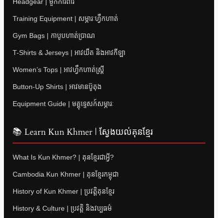
Headgear | មួកការពារ
Training Equipment | សម្ភារៈហ្វឹកហាត់
Gym Bags | កាបូបហាត់ប្រាណ
T-Shirts & Jerseys | អាវយឺត និងអាវកីឡា
Women’s Tops | អាវហ្វឹកហាត់ស្ត្រី
Button-Up Shirts | អាវមានប៊ូតុង
Equipment Guide | មគ្គុទ្ទេសក៍សម្ភារៈ
📚 Learn Kun Khmer | ស្វែងយល់គុនខ្មែរ
What Is Kun Khmer? | គុនខ្មែរជាអ្វី?
Cambodia Kun Khmer | គុនខ្មែរកម្ពុជា
History of Kun Khmer | ប្រវត្តិគុនខ្មែរ
History & Culture | ប្រវត្តិ និងវប្បធម៌