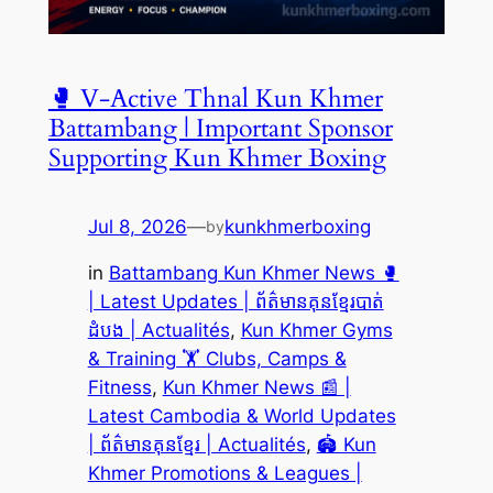
🥊 V-Active Thnal Kun Khmer
Battambang | Important Sponsor
Supporting Kun Khmer Boxing
Jul 8, 2026
—
kunkhmerboxing
by
in
Battambang Kun Khmer News 🥊
| Latest Updates | ព័ត៌មានគុនខ្មែរបាត់
ដំបង | Actualités
, 
Kun Khmer Gyms
& Training 🏋️ Clubs, Camps &
Fitness
, 
Kun Khmer News 📰 |
Latest Cambodia & World Updates
| ព័ត៌មានគុនខ្មែរ | Actualités
, 
🏟️ Kun
Khmer Promotions & Leagues |