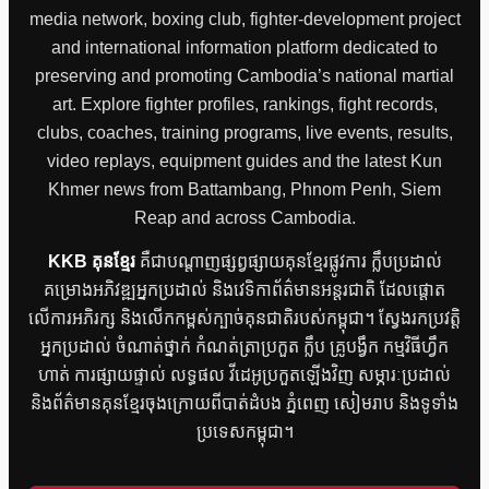
media network, boxing club, fighter-development project
and international information platform dedicated to
preserving and promoting Cambodia’s national martial
art. Explore fighter profiles, rankings, fight records,
clubs, coaches, training programs, live events, results,
video replays, equipment guides and the latest Kun
Khmer news from Battambang, Phnom Penh, Siem
Reap and across Cambodia.
KKB គុនខ្មែរ
គឺជាបណ្តាញផ្សព្វផ្សាយគុនខ្មែរផ្លូវការ ក្លឹបប្រដាល់
គម្រោងអភិវឌ្ឍអ្នកប្រដាល់ និងវេទិកាព័ត៌មានអន្តរជាតិ ដែលផ្តោត
លើការអភិរក្ស និងលើកកម្ពស់ក្បាច់គុនជាតិរបស់កម្ពុជា។ ស្វែងរកប្រវត្តិ
អ្នកប្រដាល់ ចំណាត់ថ្នាក់ កំណត់ត្រាប្រកួត ក្លឹប គ្រូបង្វឹក កម្មវិធីហ្វឹក
ហាត់ ការផ្សាយផ្ទាល់ លទ្ធផល វីដេអូប្រកួតឡើងវិញ សម្ភារៈប្រដាល់
និងព័ត៌មានគុនខ្មែរចុងក្រោយពីបាត់ដំបង ភ្នំពេញ សៀមរាប និងទូទាំង
ប្រទេសកម្ពុជា។