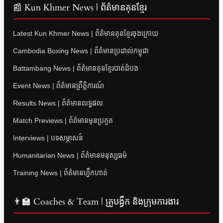
📰 Kun Khmer News | ព័ត៌មានគុនខ្មែរ
Latest Kun Khmer News | ព័ត៌មានគុនខ្មែរចុងក្រោយ
Cambodia Boxing News | ព័ត៌មានប្រដាល់កម្ពុជា
Battambang News | ព័ត៌មានគុនខ្មែរបាត់ដំបង
Event News | ព័ត៌មានព្រឹត្តិការណ៍
Results News | ព័ត៌មានលទ្ធផល
Match Previews | ព័ត៌មានមុនប្រកួត
Interviews | បទសម្ភាសន៍
Humanitarian News | ព័ត៌មានមនុស្សធម៌
Training News | ព័ត៌មានហ្វឹកហាត់
👨‍🏫 Coaches & Team | គ្រូបង្វឹក និងក្រុមការងារ