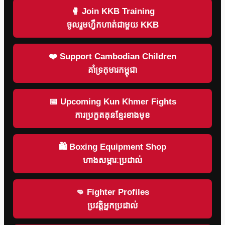
🥊 Join KKB Training
ចូលរួមហ្វឹកហាត់ជាមួយ KKB
❤️ Support Cambodian Children
គាំទ្រកុមារកម្ពុជា
📅 Upcoming Kun Khmer Fights
ការប្រកួតគុនខ្មែរខាងមុខ
🛍 Boxing Equipment Shop
ហាងសម្ភារៈប្រដាល់
👊 Fighter Profiles
ប្រវត្តិអ្នកប្រដាល់