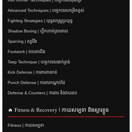
Kun Khmer Techniques | បច្ចេកទេសគុនខ្មែរ
Advanced Techniques | បច្ចេកទេសកម្រិតខ្ពស់
Fighting Strategies | យុទ្ធសាស្ត្រប្រយុទ្ធ
Shadow Boxing | ហ្វឹកហាត់ស្រមោល
Sparring | ស្ប៉ារីង
Footwork | ចលនាជើង
Teep Technique | បច្ចេកទេសធាក់ត្រង់
Kick Defense | ការពារការទាត់
Punch Defense | ការពារកណ្តាប់ដៃ
Defense & Counters | ការពារ និងវាយតប
🔥 Fitness & Recovery | កាយសម្បទា និងស្តារខ្លួន
Fitness | កាយសម្បទា