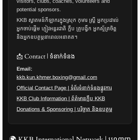
visitors, clubs, coaches, volunteers and
potential sponsors.
KKB ស្វាគមន៍កីឡាករក្នុងស្រុក កុមារ ស្ត្រី អ្នកប្រដាល់
អ្នកចាប់ផ្តើម ភ្ញៀវអន្តរជាតិ ក្លឹប គ្រូបង្វឹក អ្នកស្ម័គ្រចិត្ត
និងអ្នកឧបត្ថម្ភនាពេលអនាគត។
📩 Contact | ទំនាក់ទំនង
Email:
kkb.kun.khmer.boxing@gmail.com
Official Contact Page | ទំព័រទំនាក់ទំនងផ្លូវការ
KKB Club Information | ព័ត៌មានក្លឹប KKB
Donations & Sponsoring | បរិច្ចាគ និងឧបត្ថម្ភ
🌍 KKB International Network | បណ្តាញ