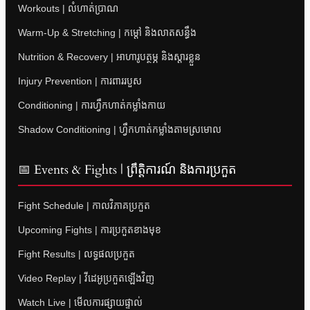
Workouts | លំហាត់ប្រាណ
Warm-Up & Stretching | កម្តៅ និងលាតសន្ធឹង
Nutrition & Recovery | អាហារូបត្ថម្ភ និងស្តារខ្លួន
Injury Prevention | ការពាររបួស
Conditioning | ការហ្វឹកហាត់កម្លាំងកាយ
Shadow Conditioning | ហ្វឹកហាត់កម្លាំងតាមស្រមោល
📅 Events & Fights | ព្រឹត្តិការណ៍ និងការប្រកួត
Fight Schedule | កាលវិភាគប្រកួត
Upcoming Fights | ការប្រកួតខាងមុខ
Fight Results | លទ្ធផលប្រកួត
Video Replay | វីដេអូប្រកួតឡើងវិញ
Watch Live | មើលការផ្សាយផ្ទាល់