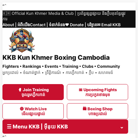
Skip
“`
🇰🇭 Official Kun Khmer Media & Club | ប្រព័ន្ធផ្សព្វផ្សាយ និងក្លឹបគុនខ្មែរផ្លូវ
to
ការ
content
About | អំពីយើង
Contact | ទំនាក់ទំនង
❤️ Donate | បរិច្ចាគ
✉ Email KKB
KKB Kun Khmer Boxing Cambodia
Fighters • Rankings • Events • Training • Clubs • Community
អ្នកប្រដាល់ • ចំណាត់ថ្នាក់ • ព្រឹត្តិការណ៍ • ការហ្វឹកហាត់ • ក្លឹប • សហគមន៍
🥊 Join Training
📅 Upcoming Fights
ចូលរួមហ្វឹកហាត់
ការប្រកួតខាងមុខ
🔴 Watch Live
🛍 Boxing Shop
មើលផ្សាយផ្ទាល់
ហាងប្រដាល់
☰ Menu KKB | ម៉ឺនុយ KKB
⌄
“`