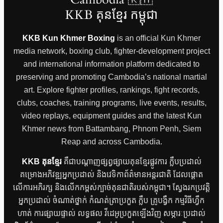
KKB គុនខ្មែរ កម្ពុជា
KKB Kun Khmer Boxing
is an official Kun Khmer
media network, boxing club, fighter-development project
and international information platform dedicated to
preserving and promoting Cambodia’s national martial
art. Explore fighter profiles, rankings, fight records,
clubs, coaches, training programs, live events, results,
video replays, equipment guides and the latest Kun
Khmer news from Battambang, Phnom Penh, Siem
Reap and across Cambodia.
KKB គុនខ្មែរ
គឺជាបណ្តាញផ្សព្វផ្សាយគុនខ្មែរផ្លូវការ ក្លឹបប្រដាល់
គម្រោងអភិវឌ្ឍអ្នកប្រដាល់ និងវេទិកាព័ត៌មានអន្តរជាតិ ដែលផ្តោត
លើការអភិរក្ស និងលើកកម្ពស់ក្បាច់គុនជាតិរបស់កម្ពុជា។ ស្វែងរកប្រវត្តិ
អ្នកប្រដាល់ ចំណាត់ថ្នាក់ កំណត់ត្រាប្រកួត ក្លឹប គ្រូបង្វឹក កម្មវិធីហ្វឹក
ហាត់ ការផ្សាយផ្ទាល់ លទ្ធផល វីដេអូប្រកួតឡើងវិញ សម្ភារៈប្រដាល់