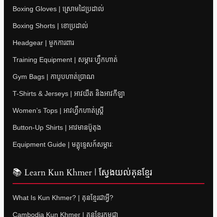
Boxing Gloves | ស្រោមដៃប្រដាល់
Boxing Shorts | ខោប្រដាល់
Headgear | មួកការពារ
Training Equipment | សម្ភារៈហ្វឹកហាត់
Gym Bags | កាបូបហាត់ប្រាណ
T-Shirts & Jerseys | អាវយឺត និងអាវកីឡា
Women’s Tops | អាវហ្វឹកហាត់ស្ត្រី
Button-Up Shirts | អាវមានប៊ូតុង
Equipment Guide | មគ្គុទ្ទេសក៍សម្ភារៈ
📚 Learn Kun Khmer | ស្វែងយល់គុនខ្មែរ
What Is Kun Khmer? | គុនខ្មែរជាអ្វី?
Cambodia Kun Khmer | គុនខ្មែរកម្ពុជា