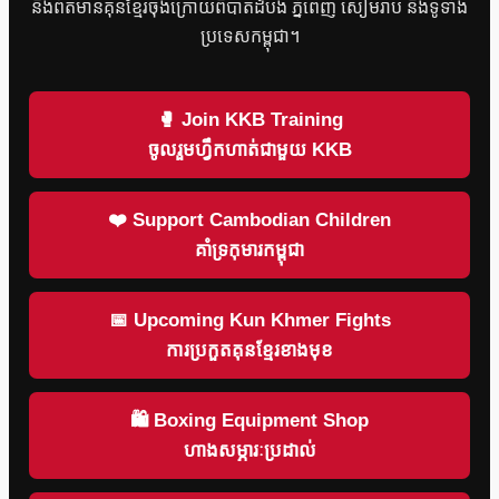
និងព័ត៌មានគុនខ្មែរចុងក្រោយពីបាត់ដំបង ភ្នំពេញ សៀមរាប និងទូទាំង
ប្រទេសកម្ពុជា។
🥊 Join KKB Training
ចូលរួមហ្វឹកហាត់ជាមួយ KKB
❤️ Support Cambodian Children
គាំទ្រកុមារកម្ពុជា
📅 Upcoming Kun Khmer Fights
ការប្រកួតគុនខ្មែរខាងមុខ
🛍 Boxing Equipment Shop
ហាងសម្ភារៈប្រដាល់