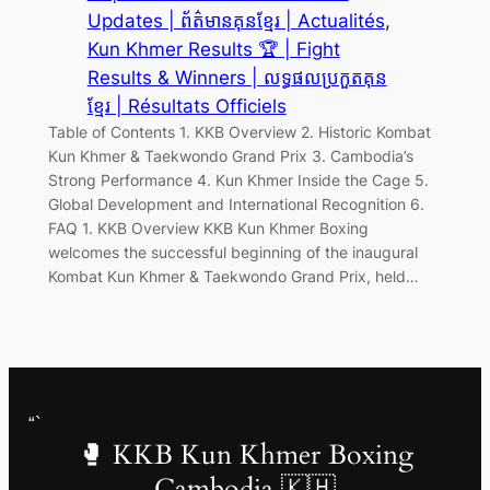
Updates | ព័ត៌មានគុនខ្មែរ | Actualités
, 
Kun Khmer Results 🏆 | Fight
Results & Winners | លទ្ធផលប្រកួតគុន
ខ្មែរ | Résultats Officiels
Table of Contents 1. KKB Overview 2. Historic Kombat
Kun Khmer & Taekwondo Grand Prix 3. Cambodia’s
Strong Performance 4. Kun Khmer Inside the Cage 5.
Global Development and International Recognition 6.
FAQ 1. KKB Overview KKB Kun Khmer Boxing
welcomes the successful beginning of the inaugural
Kombat Kun Khmer & Taekwondo Grand Prix, held…
“`
🥊 KKB Kun Khmer Boxing
Cambodia 🇰🇭