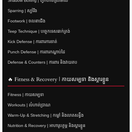
Shadow Boxing | ហ្វឹកហាត់ស្រមោល
Sparring | ស្ប៉ារីង
Footwork | ចលនាជើង
Teep Technique | បច្ចេកទេសធាក់ត្រង់
Kick Defense | ការពារការទាត់
Punch Defense | ការពារកណ្តាប់ដៃ
Defense & Counters | ការពារ និងវាយតប
🔥 Fitness & Recovery | កាយសម្បទា និងស្តារខ្លួន
Fitness | កាយសម្បទា
Workouts | លំហាត់ប្រាណ
Warm-Up & Stretching | កម្តៅ និងលាតសន្ធឹង
Nutrition & Recovery | អាហារូបត្ថម្ភ និងស្តារខ្លួន