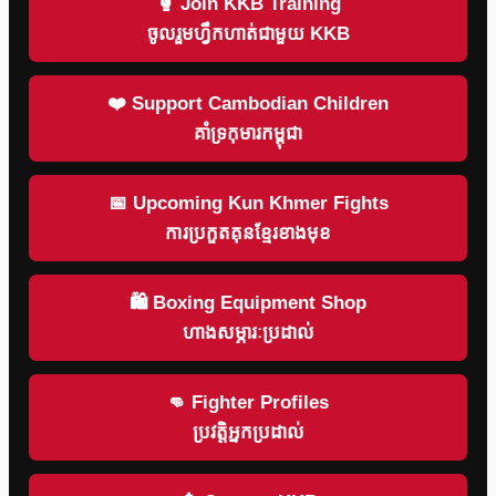
🥊 Join KKB Training
ចូលរួមហ្វឹកហាត់ជាមួយ KKB
❤️ Support Cambodian Children
គាំទ្រកុមារកម្ពុជា
📅 Upcoming Kun Khmer Fights
ការប្រកួតគុនខ្មែរខាងមុខ
🛍 Boxing Equipment Shop
ហាងសម្ភារៈប្រដាល់
👊 Fighter Profiles
ប្រវត្តិអ្នកប្រដាល់