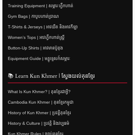
Training Equipment | សម្ភារៈហ្វឹកហាត់
Gym Bags | កាបូបហាត់ប្រាណ
T-Shirts & Jerseys | អាវយឺត និងអាវកីឡា
Women’s Tops | អាវហ្វឹកហាត់ស្ត្រី
Button-Up Shirts | អាវមានប៊ូតុង
Equipment Guide | មគ្គុទ្ទេសក៍សម្ភារៈ
📚 Learn Kun Khmer | ស្វែងយល់គុនខ្មែរ
What Is Kun Khmer? | គុនខ្មែរជាអ្វី?
Cambodia Kun Khmer | គុនខ្មែរកម្ពុជា
History of Kun Khmer | ប្រវត្តិគុនខ្មែរ
History & Culture | ប្រវត្តិ និងវប្បធម៌
Kun Khmer Rules | ច្បាប់គុនខ្មែរ