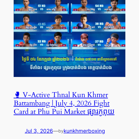
🥊 V-Active Thnal Kun Khmer
Battambang | July 4, 2026 Fight
Card at Phu Pui Market ផ្សារភូពុយ
Jul 3, 2026
—
kunkhmerboxing
by