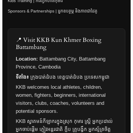
Kids Training | ការហ្វឹកហាត់កុមារ
Sponsors & Partnerships | អ្នកឧបត្ថម្ភ និងភាពជាដៃគូ
📍 Visit KKB Kun Khmer Boxing
Battambang
Location:
Battambang City, Battambang
Province, Cambodia
ទីតាំង៖
ក្រុងបាត់ដំបង ខេត្តបាត់ដំបង ប្រទេសកម្ពុជា
KKB welcomes local athletes, children,
women, fighters, beginners, international
visitors, clubs, coaches, volunteers and
potential sponsors.
KKB ស្វាគមន៍កីឡាករក្នុងស្រុក កុមារ ស្ត្រី អ្នកប្រដាល់
អ្នកចាប់ផ្តើម ភ្ញៀវអន្តរជាតិ ក្លឹប គ្រូបង្វឹក អ្នកស្ម័គ្រចិត្ត