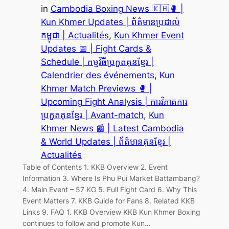
in
Cambodia Boxing News 🇰🇭🥊 |
Kun Khmer Updates | ព័ត៌មានប្រដាល់
កម្ពុជា | Actualités
, 
Kun Khmer Event
Updates 📅 | Fight Cards &
Schedule | កម្មវិធីប្រកួតគុនខ្មែរ |
Calendrier des événements
, 
Kun
Khmer Match Previews 🥊 |
Upcoming Fight Analysis | ការវិភាគការ
ប្រកួតគុនខ្មែរ | Avant-match
, 
Kun
Khmer News 📰 | Latest Cambodia
& World Updates | ព័ត៌មានគុនខ្មែរ |
Actualités
Table of Contents 1. KKB Overview 2. Event
Information 3. Where Is Phu Pui Market Battambang?
4. Main Event – 57 KG 5. Full Fight Card 6. Why This
Event Matters 7. KKB Guide for Fans 8. Related KKB
Links 9. FAQ 1. KKB Overview KKB Kun Khmer Boxing
continues to follow and promote Kun…