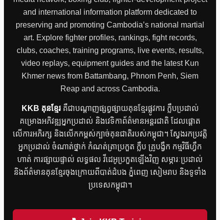
and international information platform dedicated to
preserving and promoting Cambodia’s national martial
art. Explore fighter profiles, rankings, fight records,
clubs, coaches, training programs, live events, results,
video replays, equipment guides and the latest Kun
Khmer news from Battambang, Phnom Penh, Siem
Reap and across Cambodia.
KKB គុនខ្មែរ
គឺជាបណ្តាញផ្សព្វផ្សាយគុនខ្មែរផ្លូវការ ក្លឹបប្រដាល់
គម្រោងអភិវឌ្ឍអ្នកប្រដាល់ និងវេទិកាព័ត៌មានអន្តរជាតិ ដែលផ្តោត
លើការអភិរក្ស និងលើកកម្ពស់ក្បាច់គុនជាតិរបស់កម្ពុជា។ ស្វែងរកប្រវត្តិ
អ្នកប្រដាល់ ចំណាត់ថ្នាក់ កំណត់ត្រាប្រកួត ក្លឹប គ្រូបង្វឹក កម្មវិធីហ្វឹក
ហាត់ ការផ្សាយផ្ទាល់ លទ្ធផល វីដេអូប្រកួតឡើងវិញ សម្ភារៈប្រដាល់
និងព័ត៌មានគុនខ្មែរចុងក្រោយពីបាត់ដំបង ភ្នំពេញ សៀមរាប និងទូទាំង
ប្រទេសកម្ពុជា។