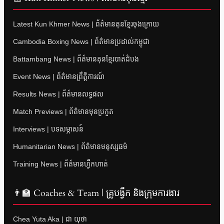
Latest Kun Khmer News | ព័ត៌មានគុនខ្មែរចុងក្រោយ
Cambodia Boxing News | ព័ត៌មានប្រដាល់កម្ពុជា
Battambang News | ព័ត៌មានគុនខ្មែរបាត់ដំបង
Event News | ព័ត៌មានព្រឹត្តិការណ៍
Results News | ព័ត៌មានលទ្ធផល
Match Previews | ព័ត៌មានមុនប្រកួត
Interviews | បទសម្ភាសន៍
Humanitarian News | ព័ត៌មានមនុស្សធម៌
Training News | ព័ត៌មានហ្វឹកហាត់
👨‍🏫 Coaches & Team | គ្រូបង្វឹក និងក្រុមការងារ
Chea Yuta Aka | ជា យុថា