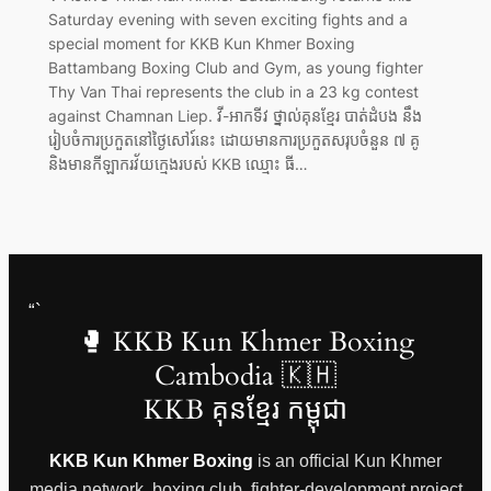
Saturday evening with seven exciting fights and a
special moment for KKB Kun Khmer Boxing
Battambang Boxing Club and Gym, as young fighter
Thy Van Thai represents the club in a 23 kg contest
against Chamnan Liep. វី-អាកទីវ ថ្នាល់គុនខ្មែរ បាត់ដំបង នឹង
រៀបចំការប្រកួតនៅថ្ងៃសៅរ៍នេះ ដោយមានការប្រកួតសរុបចំនួន ៧ គូ
និងមានកីឡាករវ័យក្មេងរបស់ KKB ឈ្មោះ ធី…
“`
🥊 KKB Kun Khmer Boxing
Cambodia 🇰🇭
KKB គុនខ្មែរ កម្ពុជា
KKB Kun Khmer Boxing
is an official Kun Khmer
media network, boxing club, fighter-development project