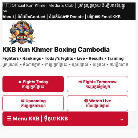
🇰🇭 Official Kun Khmer Media & Club | ប្រព័ន្ធផ្សព្វផ្សាយ និងក្លឹបគុនខ្មែរផ្លូវ
Skip
ការ
to
About | អំពីយើង
Contact | ទំនាក់ទំនង
❤️ Donate | បរិច្ចាគ
✉ Email KKB
content
KKB Kun Khmer Boxing Cambodia
Fighters • Rankings • Today’s Fights • Live • Results • Training
អ្នកប្រដាល់ • ចំណាត់ថ្នាក់ • ការប្រកួតថ្ងៃនេះ • ផ្សាយផ្ទាល់ • លទ្ធផល • ការហ្វឹកហាត់
🔥 Fights Today
⏭ Fights Tomorrow
ការប្រកួតថ្ងៃនេះ
ការប្រកួតថ្ងៃស្អែក
📅 Upcoming
🔴 Watch Live
ការប្រកួតខាងមុខ
មើលផ្សាយផ្ទាល់
☰ Menu KKB | ម៉ឺនុយ KKB
⌄