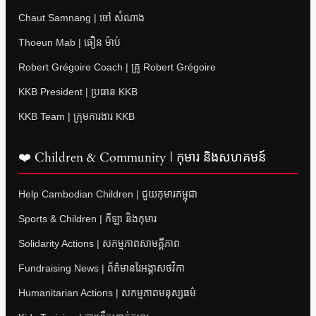
Chaut Samnang | ចៅ សំណាង
Thoeun Mab | ធឿន ម៉ាប់
Robert Grégoire Coach | គ្រូ Robert Grégoire
KKB President | ប្រធាន KKB
KKB Team | ក្រុមការងារ KKB
❤️ Children & Community | កុមារ និងសហគមន៍
Help Cambodian Children | ជួយកុមារកម្ពុជា
Sports & Children | កីឡា និងកុមារ
Solidarity Actions | សកម្មភាពសាមគ្គីភាព
Fundraising News | ព័ត៌មានរៃអង្គាសថវិកា
Humanitarian Actions | សកម្មភាពមនុស្សធម៌