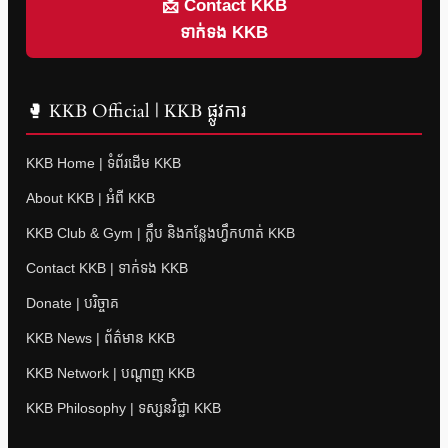
📩 Contact KKB
ទាក់ទង KKB
🥊 KKB Official | KKB ផ្លូវការ
KKB Home | ទំព័រដើម KKB
About KKB | អំពី KKB
KKB Club & Gym | ក្លឹប និងកន្លែងហ្វឹកហាត់ KKB
Contact KKB | ទាក់ទង KKB
Donate | បរិច្ចាគ
KKB News | ព័ត៌មាន KKB
KKB Network | បណ្តាញ KKB
KKB Philosophy | ទស្សនវិជ្ជា KKB