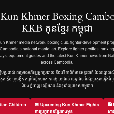
Kun Khmer Boxing Cambo
KKB គុនខ្មែរ កម្ពុជា
 Kun Khmer media network, boxing club, fighter-development proje
mbodia’s national martial art. Explore fighter profiles, rankings
 replays, equipment guides and the latest Kun Khmer news from
across Cambodia.
រ ក្លឹបប្រដាល់ គម្រោងអភិវឌ្ឍអ្នកប្រដាល់ និងវេទិកាព័ត៌មានអន្តរជាតិ ដែលផ្តោត
្រកួត ក្លឹប គ្រូបង្វឹក កម្មវិធីហ្វឹកហាត់ ការផ្សាយផ្ទាល់ លទ្ធផល វីដេអូប្រកួតឡើង
ដំបង ភ្នំពេញ សៀមរាប និងទូទាំងប្រទេសកម្ពុជា។
ian Children
📅 Upcoming Kun Khmer Fights
🛍
ការប្រកួតគុនខ្មែរខាងមុខ
ហាង