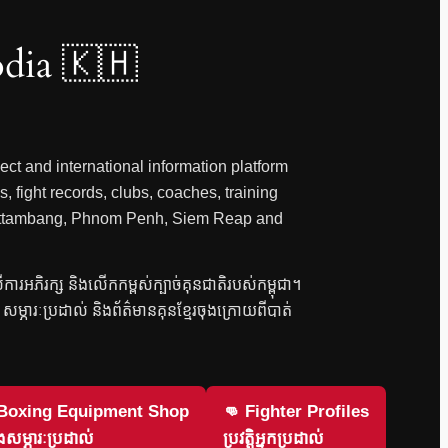
dia 🇰🇭
ct and international information platform
, fight records, clubs, coaches, training
 Battambang, Phnom Penh, Siem Reap and
លើការអភិរក្ស និងលើកកម្ពស់ក្បាច់គុនជាតិរបស់កម្ពុជា។
វិញ សម្ភារៈប្រដាល់ និងព័ត៌មានគុនខ្មែរចុងក្រោយពីបាត់
 Boxing Equipment Shop
👊 Fighter Profiles
សម្ភារៈប្រដាល់
ប្រវត្តិអ្នកប្រដាល់