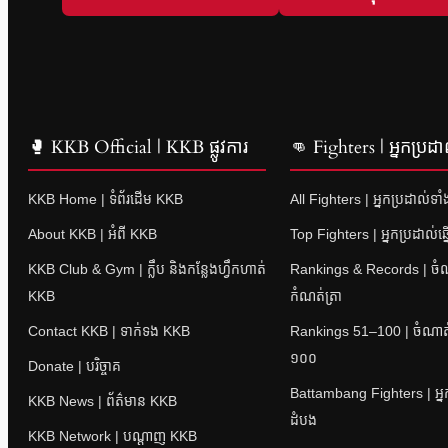
🥊 KKB Official | KKB ផ្លូវការ
👊 Fighters | អ្នកប្រដា
KKB Home | ទំព័រដើម KKB
All Fighters | អ្នកប្រដាល់ទា
About KKB | អំពី KKB
Top Fighters | អ្នកប្រដាល់ឆ្
KKB Club & Gym | ក្លឹប និងកន្លែងហ្វឹកហាត់
Rankings & Records | ចំណាត
KKB
កំណត់ត្រា
Contact KKB | ទាក់ទង KKB
Rankings 51–100 | ចំណាត់ថ
១០០
Donate | បរិច្ចាគ
Battambang Fighters | អ្នក
KKB News | ព័ត៌មាន KKB
ដំបង
KKB Network | បណ្តាញ KKB