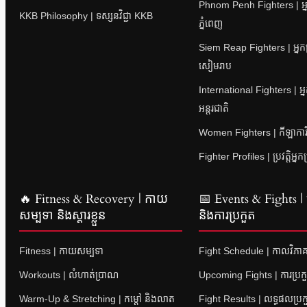
Phnom Penh Fighters | អ្ន
KKB Philosophy | ទស្សនវិជ្ជា KKB
ភ្នំពេញ
Siem Reap Fighters | អ្នក
សៀមរាប
International Fighters | អ្
អន្តរជាតិ
Women Fighters | កីឡាការិនី
Fighter Profiles | ប្រវត្តិអ្នក
🔥 Fitness & Recovery | កាយ
📅 Events & Fights | ព្
សម្បទា និងស្តារខ្លួន
និងការប្រកួត
Fitness | កាយសម្បទា
Fight Schedule | កាលវិភាគ
Workouts | លំហាត់ប្រាណ
Upcoming Fights | ការប្រក
Warm-Up & Stretching | កម្តៅ និងលាត
Fight Results | លទ្ធផលប្រក