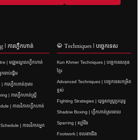
 | ការហ្វឹកហាត់
🥋 Techniques | បច្ចេកទេស
re | មជ្ឈមណ្ឌលហ្វឹកហាត់
Kun Khmer Techniques | បច្ចេកទេសគុន
ខ្មែរ
នកចាប់ផ្តើម
Advanced Techniques | បច្ចេកទេសកម្រិត
| ការហ្វឹកហាត់កុមារ
ខ្ពស់
 | ការហ្វឹកហាត់ស្ត្រី
Fighting Strategies | យុទ្ធសាស្ត្រប្រយុទ្ធ
ule | កាលវិភាគហ្វឹកហាត់
Shadow Boxing | ហ្វឹកហាត់ស្រមោល
Sparring | ស្ប៉ារីង
 Schedule | កាលវិភាគអ្នក
Footwork | ចលនាជើង