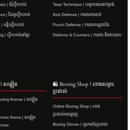
 | ជំរំហ្វឹកហាត់
Teep Technique | បច្ចេកទេសធាក់ត្រង់
s | វីដេអូហ្វឹកហាត់
Kick Defense | ការពារការទាត់
 គន្លឹះហ្វឹកហាត់
Punch Defense | ការពារកណ្តាប់ដៃ
 | ហ្វឹកហាត់នៅផ្ទះ
Defense & Counters | ការពារ និងវាយតប
| សង្វៀន
🛍 Boxing Shop | ហាងសម្ភារៈ
ប្រដាល់
xing Arenas | សង្វៀន
Online Boxing Shop | ហាង
ប្រដាល់អនឡាញ
hmer Arena | សង្វៀន
Boxing Gloves | ស្រោមដៃប្រដាល់
Khmer