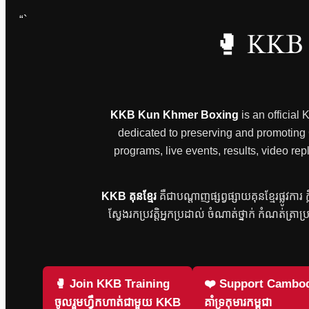
“`
🥊 KKB 
KKB Kun Khmer Boxing
is an official
dedicated to preserving and promoting Ca
programs, live events, results, video
KKB គុនខ្មែរ
គឺជាបណ្តាញផ្សព្វផ្សាយគុនខ្មែរផ្លូវកា
ស្វែងរកប្រវត្តិអ្នកប្រដាល់ ចំណាត់ថ្នាក់ កំណត់ត្រាប
🥊 Join KKB Training
❤️ Support Cambod
ចូលរួមហ្វឹកហាត់ជាមួយ KKB
គាំទ្រកុមារកម្ពុជា