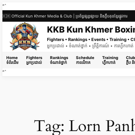
Skip
“`
to
🇰🇭 Official Kun Khmer Media & Club | ប្រព័ន្ធផ្សព្វផ្សាយ និងក្លឹបគុនខ្មែរផ្លូវការ
content
KKB Kun Khmer Boxi
Fighters • Rankings • Events • Training •
អ្នកប្រដាល់ • ចំណាត់ថ្នាក់ • ព្រឹត្តិការណ៍ • ការហ្វឹកហា
Home
Fighters
Rankings
Schedule
Training
Club
ទំព័រដើម
អ្នកប្រដាល់
ចំណាត់ថ្នាក់
កាលវិភាគ
ហ្វឹកហាត់
ក្លឹប 
“`
Tag:
Lorn Pan