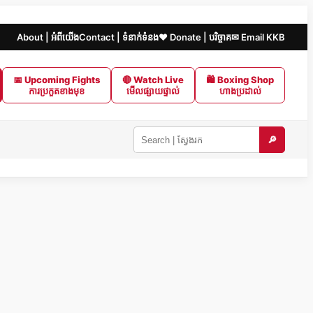
About | អំពីយើង
Contact | ទំនាក់ទំនង
❤️ Donate | បរិច្ចាគ
✉ Email KKB
📅 Upcoming Fights
🔴 Watch Live
🛍 Boxing Shop
ការប្រកួតខាងមុខ
មើលផ្សាយផ្ទាល់
ហាងប្រដាល់
🔎
Search
KKB
|
ស្វែងរក
ក្នុង
KKB