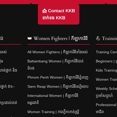
📩 Contact KKB
ទាក់ទង KKB
ល់
👑 Women Fighters | កីឡាការិនី
💪 Training
ំងអស់
All Women Fighters | កីឡាការិនីទាំងអស់
Training Cent
នើម
Battambang Women | កីឡាការិនីបាត់
Beginners | អ្
ដំបង
់ថ្នាក់ និង
Kids Training 
Phnom Penh Women | កីឡាការិនីភ្នំពេញ
Women Training
្នាក់ ៥១–
Siem Reap Women | កីឡាការិនីសៀមរាប
Weekly Sched
International Women | កីឡាការិនី
ប្រចាំសប្តាហ៍
ប្រដាល់បាត់
អន្តរជាតិ
Professional
Women Training | ការហ្វឹកហាត់ស្ត្រី
អាជីព