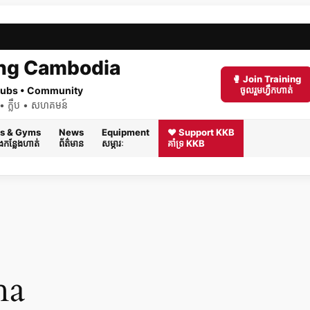
ng Cambodia
🥊 Join Training
 Clubs • Community
ចូលរួមហ្វឹកហាត់
ត់ • ក្លឹប • សហគមន៍
s & Gyms
News
Equipment
❤️ Support KKB
និងកន្លែងហាត់
ព័ត៌មាន
សម្ភារៈ
គាំទ្រ KKB
ha