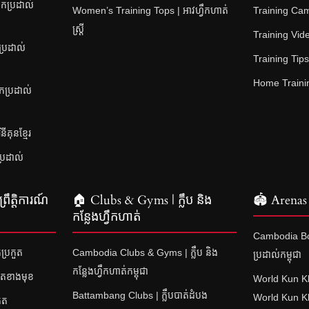
កប្រដាល់
Women’s Training Tops | អាវហ្វឹកហាត់
Training Camps
ស្ត្រី
Training Video
ប្រដាល់
Training Tips |
Home Training
នកប្រដាល់
គុនខ្មែរ
ប្រដាល់
រឹត្តិការណ៍
🏠 Clubs & Gyms | ក្លឹប និង
🏟 Arenas 
កន្លែងហ្វឹកហាត់
Cambodia Bo
ប្រកួត
Cambodia Clubs & Gyms | ក្លឹប និង
ប្រដាល់កម្ពុជា
កន្លែងហ្វឹកហាត់កម្ពុជា
ួតខាងមុខ
World Kun K
Battambang Clubs | ក្លឹបបាត់ដំបង
World Kun 
ួត