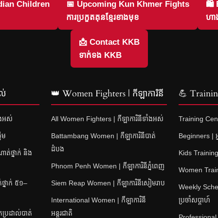
ian Children
📅 Upcoming Kun Khmer Fights
🛍
ការប្រកួតគុនខ្មែរខាងមុខ
ហាង
📩 Contact KKB
ទាក់ទង KKB
ល់
👑 Women Fighters | កីឡាការិនី
💪 Training
ំងអស់
All Women Fighters | កីឡាការិនីទាំងអស់
Training Cent
នើម
Battambang Women | កីឡាការិនីបាត់
Beginners | អ្
ដំបង
់ថ្នាក់ និង
Kids Training 
Phnom Penh Women | កីឡាការិនីភ្នំពេញ
Women Training
្នាក់ ៥១–
Siem Reap Women | កីឡាការិនីសៀមរាប
Weekly Sched
International Women | កីឡាការិនី
ប្រចាំសប្តាហ៍
ប្រដាល់បាត់
អន្តរជាតិ
Professional