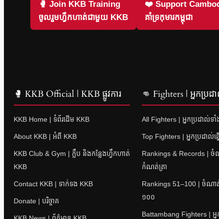
🥊 Join KKB Training
❤️ Support Cambod
ចូលរួមហ្វឹកហាត់ជាមួយ KKB
គាំទ្រកុមារកម្ពុជា
🥊 KKB Official | KKB ផ្លូវការ
👊 Fighters | អ្នកប្រដា
KKB Home | ទំព័រដើម KKB
All Fighters | អ្នកប្រដាល់ទា
About KKB | អំពី KKB
Top Fighters | អ្នកប្រដាល់ឆ្
KKB Club & Gym | ក្លឹប និងកន្លែងហ្វឹកហាត់
Rankings & Records | ចំណាត
KKB
កំណត់ត្រា
Contact KKB | ទាក់ទង KKB
Rankings 51–100 | ចំណាត់ថ
១០០
Donate | បរិច្ចាគ
Battambang Fighters | អ្នក
KKB News | ព័ត៌មាន KKB