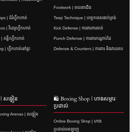
Footwork | ចលនាជើង
 | ជំរំហ្វឹកហាត់
Teep Technique | បច្ចេកទេសធាក់ត្រង់
s | វីដេអូហ្វឹកហាត់
Kick Defense | ការពារការទាត់
 គន្លឹះហ្វឹកហាត់
Punch Defense | ការពារកណ្តាប់ដៃ
 | ហ្វឹកហាត់នៅផ្ទះ
Defense & Counters | ការពារ និងវាយតប
| សង្វៀន
🛍 Boxing Shop | ហាងសម្ភារៈ
ប្រដាល់
xing Arenas | សង្វៀន
Online Boxing Shop | ហាង
ប្រដាល់អនឡាញ