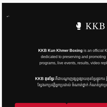
“`
🥊 KKB 
KKB Kun Khmer Boxing
is an official
dedicated to preserving and promoting Ca
programs, live events, results, video
KKB គុនខ្មែរ
គឺជាបណ្តាញផ្សព្វផ្សាយគុនខ្មែរផ្លូវកា
ស្វែងរកប្រវត្តិអ្នកប្រដាល់ ចំណាត់ថ្នាក់ កំណត់ត្រាប