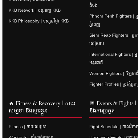
ដំបង
KKB Network | បណ្តាញ KKB
Phnom Penh Fighters | អ្ន
KKB Philosophy | ទស្សនវិជ្ជា KKB
ភ្នំពេញ
Siem Reap Fighters | អ្នក
សៀមរាប
International Fighters | អ្
អន្តរជាតិ
Women Fighters | កីឡាការិនី
Fighter Profiles | ប្រវត្តិអ្នក
🔥 Fitness & Recovery | កាយ
📅 Events & Fights | ព្
សម្បទា និងស្តារខ្លួន
និងការប្រកួត
Fitness | កាយសម្បទា
Fight Schedule | កាលវិភាគ
Workouts | លំហាត់ប្រាណ
Upcoming Fights | ការប្រក