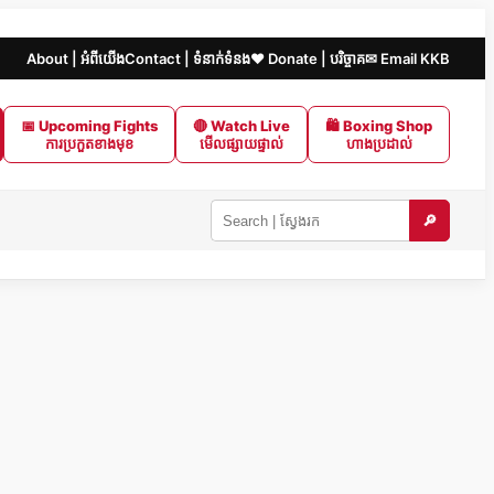
About | អំពីយើង
Contact | ទំនាក់ទំនង
❤️ Donate | បរិច្ចាគ
✉ Email KKB
📅 Upcoming Fights
🔴 Watch Live
🛍 Boxing Shop
ការប្រកួតខាងមុខ
មើលផ្សាយផ្ទាល់
ហាងប្រដាល់
🔎
Search
KKB
|
ស្វែងរក
ក្នុង
KKB