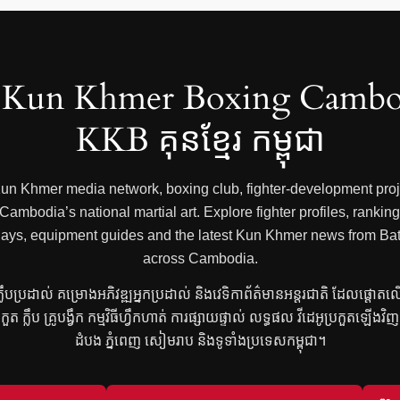
Kun Khmer Boxing Cambo
KKB គុនខ្មែរ កម្ពុជា
 Kun Khmer media network, boxing club, fighter-development proje
mbodia’s national martial art. Explore fighter profiles, rankings
 replays, equipment guides and the latest Kun Khmer news from
across Cambodia.
រ ក្លឹបប្រដាល់ គម្រោងអភិវឌ្ឍអ្នកប្រដាល់ និងវេទិកាព័ត៌មានអន្តរជាតិ ដែលផ្តោត
្រកួត ក្លឹប គ្រូបង្វឹក កម្មវិធីហ្វឹកហាត់ ការផ្សាយផ្ទាល់ លទ្ធផល វីដេអូប្រកួតឡើង
ដំបង ភ្នំពេញ សៀមរាប និងទូទាំងប្រទេសកម្ពុជា។