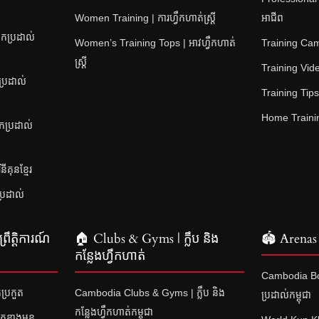
Women Training | ការហ្វឹកហាត់ស្ត្រី
អាជីព
កប្រដាល់
Women’s Training Tops | អាវហ្វឹកហាត់
Training Camps
ស្ត្រី
Training Video
ប្រដាល់
Training Tips |
Home Training
នកប្រដាល់
គុនខ្មែរ
ប្រដាល់
រឹត្តិការណ៍
🏠 Clubs & Gyms | ក្លឹប និង
🏟 Arenas 
កន្លែងហ្វឹកហាត់
Cambodia Bo
ប្រកួត
Cambodia Clubs & Gyms | ក្លឹប និង
ប្រដាល់កម្ពុជា
កន្លែងហ្វឹកហាត់កម្ពុជា
ួតខាងមុខ