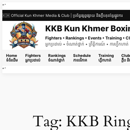
Skip
“`
to
🇰🇭 Official Kun Khmer Media & Club | ប្រព័ន្ធផ្សព្វផ្សាយ និងក្លឹបគុនខ្មែរផ្លូវការ
content
KKB Kun Khmer Boxi
Fighters • Rankings • Events • Training •
អ្នកប្រដាល់ • ចំណាត់ថ្នាក់ • ព្រឹត្តិការណ៍ • ការហ្វឹកហា
Home
Fighters
Rankings
Schedule
Training
Club
ទំព័រដើម
អ្នកប្រដាល់
ចំណាត់ថ្នាក់
កាលវិភាគ
ហ្វឹកហាត់
ក្លឹប 
“`
Tag:
KKB Ring