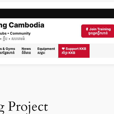
ng Cambodia
🥊 Join Training
 Clubs • Community
ចូលរួមហ្វឹកហាត់
ត់ • ក្លឹប • សហគមន៍
s & Gyms
News
Equipment
❤️ Support KKB
និងកន្លែងហាត់
ព័ត៌មាន
សម្ភារៈ
គាំទ្រ KKB
 Project