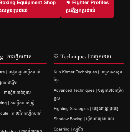
 Boxing Equipment Shop
👊 Fighter Profiles
សម្ភារៈប្រដាល់
ប្រវត្តិអ្នកប្រដាល់
 | ការហ្វឹកហាត់
🥋 Techniques | បច្ចេកទេស
re | មជ្ឈមណ្ឌលហ្វឹកហាត់
Kun Khmer Techniques | បច្ចេកទេសគុន
ខ្មែរ
នកចាប់ផ្តើម
Advanced Techniques | បច្ចេកទេសកម្រិត
| ការហ្វឹកហាត់កុមារ
ខ្ពស់
 | ការហ្វឹកហាត់ស្ត្រី
Fighting Strategies | យុទ្ធសាស្ត្រប្រយុទ្ធ
ule | កាលវិភាគហ្វឹកហាត់
Shadow Boxing | ហ្វឹកហាត់ស្រមោល
Sparring | ស្ប៉ារីង
 Schedule | កាលវិភាគអ្នក