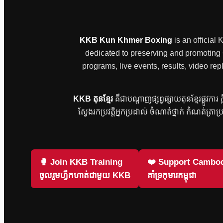
KKB Kun Khmer Boxing
is an official
dedicated to preserving and promoting Ca
programs, live events, results, video
KKB គុនខ្មែរ
គឺជាបណ្តាញផ្សព្វផ្សាយគុនខ្មែរផ្លូវកា
ស្វែងរកប្រវត្តិអ្នកប្រដាល់ ចំណាត់ថ្នាក់ កំណត់ត្រាប
🥊 Join KKB Training
❤️ Support Cambod
ចូលរួមហ្វឹកហាត់ជាមួយ KKB
គាំទ្រកុមារកម្ពុជា