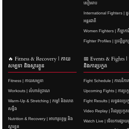
សៀមរាប
International Fighters | អ្
អន្តរជាតិ
Women Fighters | កីឡាការិនី
Fighter Profiles | ប្រវត្តិអ្នក
🔥 Fitness & Recovery | កាយ
📅 Events & Fights | ព្
សម្បទា និងស្តារខ្លួន
និងការប្រកួត
Fitness | កាយសម្បទា
Fight Schedule | កាលវិភាគ
Workouts | លំហាត់ប្រាណ
Upcoming Fights | ការប្រក
Warm-Up & Stretching | កម្តៅ និងលាត
Fight Results | លទ្ធផលប្រក
សន្ធឹង
Video Replay | វីដេអូប្រកួ
Nutrition & Recovery | អាហារូបត្ថម្ភ និង
Watch Live | មើលការផ្សាយផ្
ស្តារខ្លួន