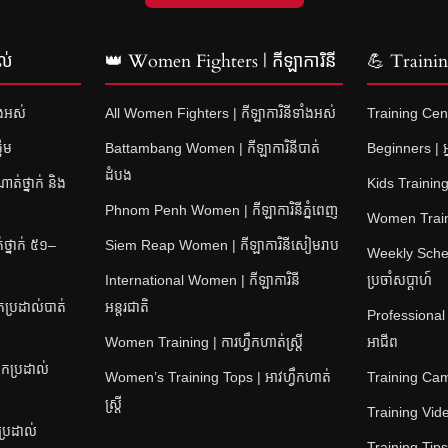
ល់
👑 Women Fighters | កីឡាការិនី
💪 Training
ំងអស់
All Women Fighters | កីឡាការិនីទាំងអស់
Training Cent
នើម
Battambang Women | កីឡាការិនីបាត់
Beginners | អ្
ដំបង
់ថ្នាក់ និង
Kids Training 
Phnom Penh Women | កីឡាការិនីភ្នំពេញ
Women Training
្នាក់ ៥១–
Siem Reap Women | កីឡាការិនីសៀមរាប
Weekly Sched
International Women | កីឡាការិនី
ប្រចាំសប្តាហ៍
ប្រដាល់បាត់
អន្តរជាតិ
Professional
Women Training | ការហ្វឹកហាត់ស្ត្រី
អាជីព
កប្រដាល់
Women’s Training Tops | អាវហ្វឹកហាត់
Training Camps
ស្ត្រី
Training Video
ប្រដាល់
Training Tips |