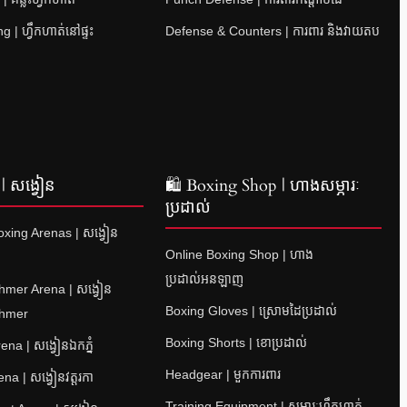
 | ហ្វឹកហាត់នៅផ្ទះ
Defense & Counters | ការពារ និងវាយតប
| សង្វៀន
🛍 Boxing Shop | ហាងសម្ភារៈ
ប្រដាល់
xing Arenas | សង្វៀន
Online Boxing Shop | ហាង
ប្រដាល់អនឡាញ
hmer Arena | សង្វៀន
Boxing Gloves | ស្រោមដៃប្រដាល់
Khmer
Boxing Shorts | ខោប្រដាល់
na | សង្វៀនឯកភ្នំ
Headgear | មួកការពារ
a | សង្វៀនវត្តរកា
Training Equipment | សម្ភារៈហ្វឹកហាត់