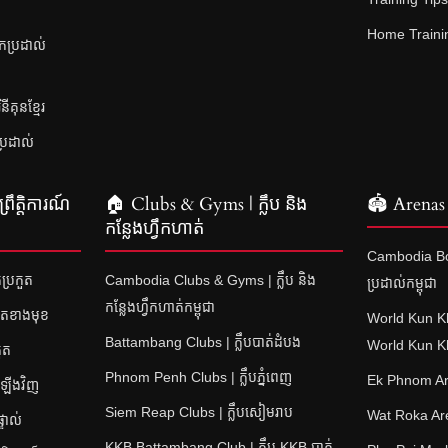
Home Training
នកប្រដាល់
គុនខ្មែរ
ប្រដាល់
រឹត្តិការណ៍
🏠 Clubs & Gyms | ក្លឹប និង
🏟 Arenas 
កន្លែងហ្វឹកហាត់
Cambodia Bo
ប្រកួត
Cambodia Clubs & Gyms | ក្លឹប និង
ប្រដាល់កម្ពុជា
កន្លែងហ្វឹកហាត់កម្ពុជា
ួតខាងមុខ
World Kun K
Battambang Clubs | ក្លឹបបាត់ដំបង
World Kun 
ួត
Phnom Penh Clubs | ក្លឹបភ្នំពេញ
Ek Phnom Are
តឡើងវិញ
Siem Reap Clubs | ក្លឹបសៀមរាប
Wat Roka Aren
ទាល់
KKB Battambang Club | ក្លឹប KKB បាត់