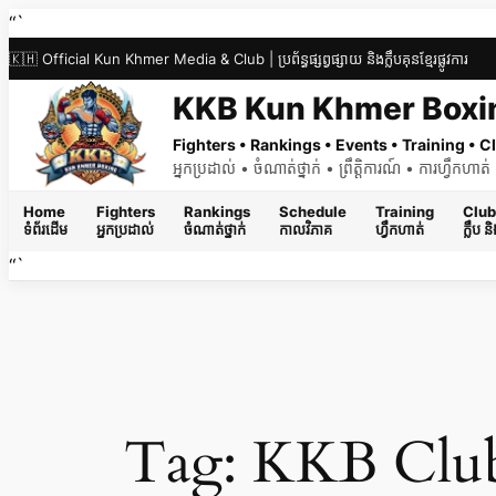
Skip
“`
to
🇰🇭 Official Kun Khmer Media & Club | ប្រព័ន្ធផ្សព្វផ្សាយ និងក្លឹបគុនខ្មែរផ្លូវការ
content
KKB Kun Khmer Boxi
Fighters • Rankings • Events • Training •
អ្នកប្រដាល់ • ចំណាត់ថ្នាក់ • ព្រឹត្តិការណ៍ • ការហ្វឹកហា
Home
Fighters
Rankings
Schedule
Training
Club
ទំព័រដើម
អ្នកប្រដាល់
ចំណាត់ថ្នាក់
កាលវិភាគ
ហ្វឹកហាត់
ក្លឹប 
“`
Tag:
KKB Club