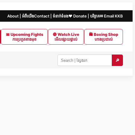
About | អំពីយើង
Contact | ទំនាក់ទំនង
❤️ Donate | បរិច្ចាគ
✉ Email KKB
📅 Upcoming Fights
🔴 Watch Live
🛍 Boxing Shop
ការប្រកួតខាងមុខ
មើលផ្សាយផ្ទាល់
ហាងប្រដាល់
🔎
Search
KKB
|
ស្វែងរក
ក្នុង
KKB