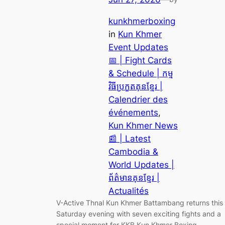
kunkhmerboxing
in
Kun Khmer
Event Updates
📅 | Fight Cards
& Schedule | កម្ម
វិធីប្រកួតគុនខ្មែរ |
Calendrier des
événements
, 
Kun Khmer News
📰 | Latest
Cambodia &
World Updates |
ព័ត៌មានគុនខ្មែរ |
Actualités
V-Active Thnal Kun Khmer Battambang returns this
Saturday evening with seven exciting fights and a
special moment for KKB Kun Khmer Boxing