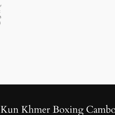
r
t
ង
ូ
Kun Khmer Boxing Cambo