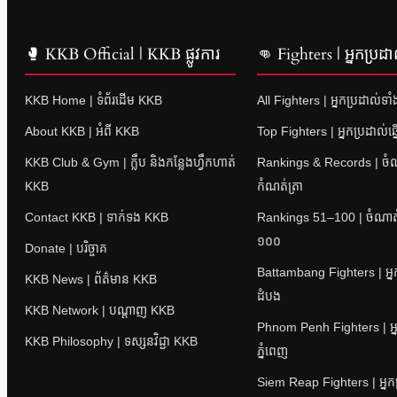
🥊 KKB Official | KKB ផ្លូវការ
👊 Fighters | អ្នកប្រដា
KKB Home | ទំព័រដើម KKB
All Fighters | អ្នកប្រដាល់ទា
About KKB | អំពី KKB
Top Fighters | អ្នកប្រដាល់ឆ្
KKB Club & Gym | ក្លឹប និងកន្លែងហ្វឹកហាត់
Rankings & Records | ចំណាត
KKB
កំណត់ត្រា
Contact KKB | ទាក់ទង KKB
Rankings 51–100 | ចំណាត់ថ
១០០
Donate | បរិច្ចាគ
Battambang Fighters | អ្នក
KKB News | ព័ត៌មាន KKB
ដំបង
KKB Network | បណ្តាញ KKB
Phnom Penh Fighters | អ្ន
KKB Philosophy | ទស្សនវិជ្ជា KKB
ភ្នំពេញ
Siem Reap Fighters | អ្នក