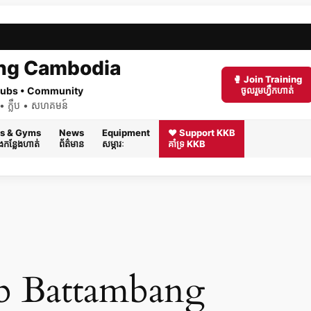
ng Cambodia
🥊 Join Training
 Clubs • Community
ចូលរួមហ្វឹកហាត់
ត់ • ក្លឹប • សហគមន៍
s & Gyms
News
Equipment
❤️ Support KKB
និងកន្លែងហាត់
ព័ត៌មាន
សម្ភារៈ
គាំទ្រ KKB
 Battambang