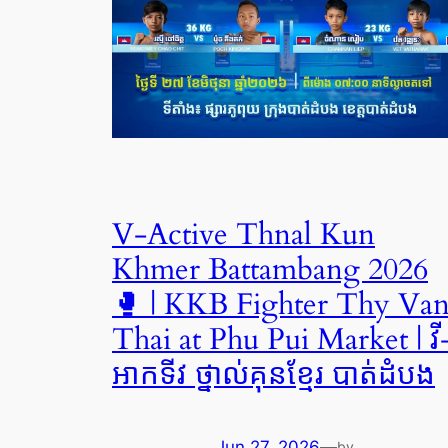
V-Active Thnal Kun
Khmer Battambang 2026
🥊 | KKB Fighter Thy Va
Thai at Phu Pui Market | វី
អាកទីវ ថ្នាល់គុនខ្មែរ បាត់ដំបង
Jun 27, 2026
—
by