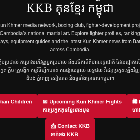
KKB គុនខ្មែរ កម្ពុជា
 Kun Khmer media network, boxing club, fighter-development proje
mbodia’s national martial art. Explore fighter profiles, rankings
 replays, equipment guides and the latest Kun Khmer news from
across Cambodia.
រ ក្លឹបប្រដាល់ គម្រោងអភិវឌ្ឍអ្នកប្រដាល់ និងវេទិកាព័ត៌មានអន្តរជាតិ ដែលផ្តោត
្រកួត ក្លឹប គ្រូបង្វឹក កម្មវិធីហ្វឹកហាត់ ការផ្សាយផ្ទាល់ លទ្ធផល វីដេអូប្រកួតឡើង
ដំបង ភ្នំពេញ សៀមរាប និងទូទាំងប្រទេសកម្ពុជា។
ian Children
📅 Upcoming Kun Khmer Fights
🛍
ការប្រកួតគុនខ្មែរខាងមុខ
ហាង
📩 Contact KKB
ទាក់ទង KKB