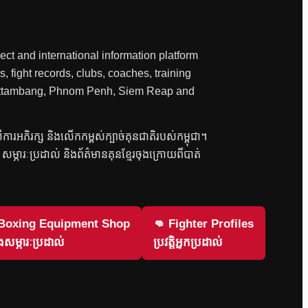
ct and international information platform
, fight records, clubs, coaches, training
 Battambang, Phnom Penh, Siem Reap and
លើការអភិរក្ស និងលើកកម្ពស់ក្បាច់គុនជាតិរបស់កម្ពុជា។
វិញ សម្ភារៈប្រដាល់ និងព័ត៌មានគុនខ្មែរចុងក្រោយពីបាត់
 Boxing Equipment Shop
👊 Fighter Profiles
សម្ភារៈប្រដាល់
ប្រវត្តិអ្នកប្រដាល់