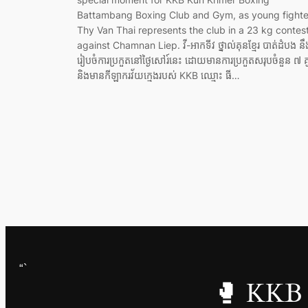
Battambang Boxing Club and Gym, as young fighte
Thy Van Thai represents the club in a 23 kg contes
against Chamnan Liep. វី-អាកទីវ ថ្នាល់គុនខ្មែរ បាត់ដំបង នឹ
រៀបចំការប្រកួតនៅថ្ងៃសៅរ៍នេះ ដោយមានការប្រកួតសរុបចំនួន ៧ គ
និងមានកីឡាករវ័យក្មេងរបស់ KKB ឈ្មោះ ធី…
“`
🥊 KKB 