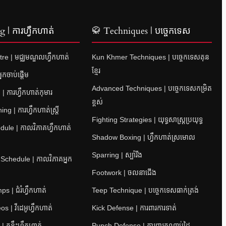
 | ការហ្វឹកហាត់
🥋 Techniques | បច្ចេកទេស
re | មជ្ឈមណ្ឌលហ្វឹកហាត់
Kun Khmer Techniques | បច្ចេកទេសគុន
ខ្មែរ
នកចាប់ផ្តើម
Advanced Techniques | បច្ចេកទេសកម្រិត
| ការហ្វឹកហាត់កុមារ
ខ្ពស់
 | ការហ្វឹកហាត់ស្ត្រី
Fighting Strategies | យុទ្ធសាស្ត្រប្រយុទ្ធ
ule | កាលវិភាគហ្វឹកហាត់
Shadow Boxing | ហ្វឹកហាត់ស្រមោល
Sparring | ស្ប៉ារីង
 Schedule | កាលវិភាគអ្នក
Footwork | ចលនាជើង
 | ជំរំហ្វឹកហាត់
Teep Technique | បច្ចេកទេសធាក់ត្រង់
s | វីដេអូហ្វឹកហាត់
Kick Defense | ការពារការទាត់
 គន្លឹះហ្វឹកហាត់
Punch Defense | ការពារកណ្តាប់ដៃ