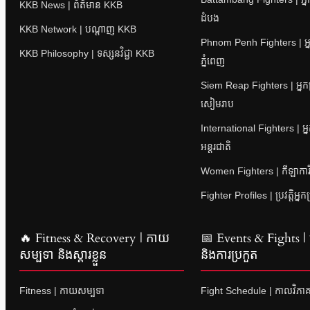
KKB News | ព័ត៌មាន KKB
ដំបង
KKB Network | បណ្តាញ KKB
Phnom Penh Fighters | អ្ន
KKB Philosophy | ទស្សនវិជ្ជា KKB
ភ្នំពេញ
Siem Reap Fighters | អ្នក
សៀមរាប
International Fighters | អ្
អន្តរជាតិ
Women Fighters | កីឡាការិនី
Fighter Profiles | ប្រវត្តិអ្នក
🔥 Fitness & Recovery | កាយ
📅 Events & Fights | ព្
សម្បទា និងស្តារខ្លួន
និងការប្រកួត
Fitness | កាយសម្បទា
Fight Schedule | កាលវិភាគ