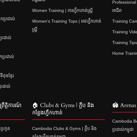
Professional
Women Training | ការហ្វឹកហាត់ស្ត្រី
អាជីព
កប្រដាល់
Women’s Training Tops | អាវហ្វឹកហាត់
Training Camps
ស្ត្រី
Training Video
ប្រដាល់
Training Tips |
Home Training
នកប្រដាល់
គុនខ្មែរ
ប្រដាល់
រឹត្តិការណ៍
🏠 Clubs & Gyms | ក្លឹប និង
🏟 Arenas 
កន្លែងហ្វឹកហាត់
Cambodia Bo
ប្រកួត
Cambodia Clubs & Gyms | ក្លឹប និង
ប្រដាល់កម្ពុជា
កន្លែងហ្វឹកហាត់កម្ពុជា