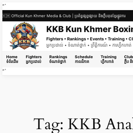
Skip
“`
to
🇰🇭 Official Kun Khmer Media & Club | ប្រព័ន្ធផ្សព្វផ្សាយ និងក្លឹបគុនខ្មែរផ្លូវការ
content
KKB Kun Khmer Boxi
Fighters • Rankings • Events • Training •
អ្នកប្រដាល់ • ចំណាត់ថ្នាក់ • ព្រឹត្តិការណ៍ • ការហ្វឹកហា
Home
Fighters
Rankings
Schedule
Training
Club
ទំព័រដើម
អ្នកប្រដាល់
ចំណាត់ថ្នាក់
កាលវិភាគ
ហ្វឹកហាត់
ក្លឹប 
“`
Tag:
KKB Anal