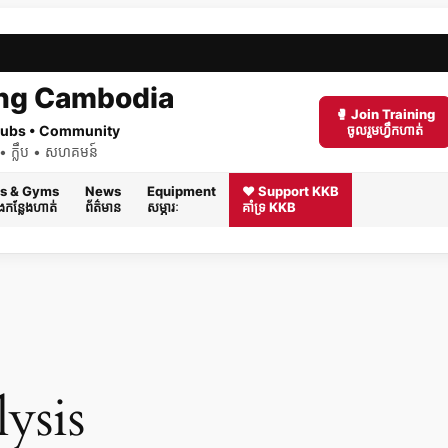
ng Cambodia
🥊 Join Training
 Clubs • Community
ចូលរួមហ្វឹកហាត់
ត់ • ក្លឹប • សហគមន៍
s & Gyms
News
Equipment
❤️ Support KKB
និងកន្លែងហាត់
ព័ត៌មាន
សម្ភារៈ
គាំទ្រ KKB
ysis