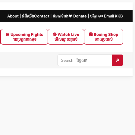
About | អំពីយើង
Contact | ទំនាក់ទំនង
❤️ Donate | បរិច្ចាគ
✉ Email KKB
📅 Upcoming Fights
🔴 Watch Live
🛍 Boxing Shop
ការប្រកួតខាងមុខ
មើលផ្សាយផ្ទាល់
ហាងប្រដាល់
🔎
Search
KKB
|
ស្វែងរក
ក្នុង
KKB