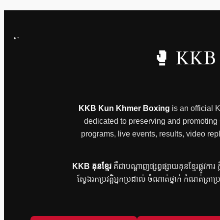
“`
🥊 KKB 
KKB Kun Khmer Boxing
is an official
dedicated to preserving and promoting Ca
programs, live events, results, video
KKB គុនខ្មែរ
គឺជាបណ្តាញផ្សព្វផ្សាយគុនខ្មែរផ្លូវកា
ស្វែងរកប្រវត្តិអ្នកប្រដាល់ ចំណាត់ថ្នាក់ កំណត់ត្រាប