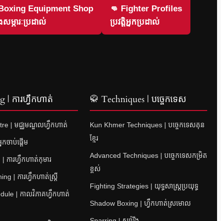
 Boxing Equipment Shop
👊 Fighter Profiles
សម្ភារៈប្រដាល់
ប្រវត្តិអ្នកប្រដាល់
 | ការហ្វឹកហាត់
🥋 Techniques | បច្ចេកទេស
re | មជ្ឈមណ្ឌលហ្វឹកហាត់
Kun Khmer Techniques | បច្ចេកទេសគុន
ខ្មែរ
នកចាប់ផ្តើម
Advanced Techniques | បច្ចេកទេសកម្រិត
| ការហ្វឹកហាត់កុមារ
ខ្ពស់
 | ការហ្វឹកហាត់ស្ត្រី
Fighting Strategies | យុទ្ធសាស្ត្រប្រយុទ្ធ
ule | កាលវិភាគហ្វឹកហាត់
Shadow Boxing | ហ្វឹកហាត់ស្រមោល
Sparring | ស្ប៉ារីង