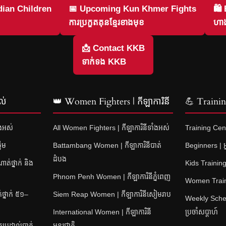
ian Children
📅 Upcoming Kun Khmer Fights
🛍
ការប្រកួតគុនខ្មែរខាងមុខ
ហាង
📩 Contact KKB
ទាក់ទង KKB
ល់
👑 Women Fighters | កីឡាការិនី
💪 Training
ំងអស់
All Women Fighters | កីឡាការិនីទាំងអស់
Training Cent
នើម
Battambang Women | កីឡាការិនីបាត់
Beginners | អ្
ដំបង
់ថ្នាក់ និង
Kids Training 
Phnom Penh Women | កីឡាការិនីភ្នំពេញ
Women Training
្នាក់ ៥១–
Siem Reap Women | កីឡាការិនីសៀមរាប
Weekly Sched
International Women | កីឡាការិនី
ប្រចាំសប្តាហ៍
ប្រដាល់បាត់
អន្តរជាតិ