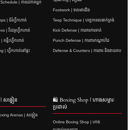
 Schedule | កាលវិភាគអ្នក
Footwork | ចលនាជើង
 | ជំរំហ្វឹកហាត់
Teep Technique | បច្ចេកទេសធាក់ត្រង់
s | វីដេអូហ្វឹកហាត់
Kick Defense | ការពារការទាត់
 គន្លឹះហ្វឹកហាត់
Punch Defense | ការពារកណ្តាប់ដៃ
 | ហ្វឹកហាត់នៅផ្ទះ
Defense & Counters | ការពារ និងវាយតប
| សង្វៀន
🛍 Boxing Shop | ហាងសម្ភារៈ
ប្រដាល់
xing Arenas | សង្វៀន
Online Boxing Shop | ហាង
ប្រដាល់អនឡាញ