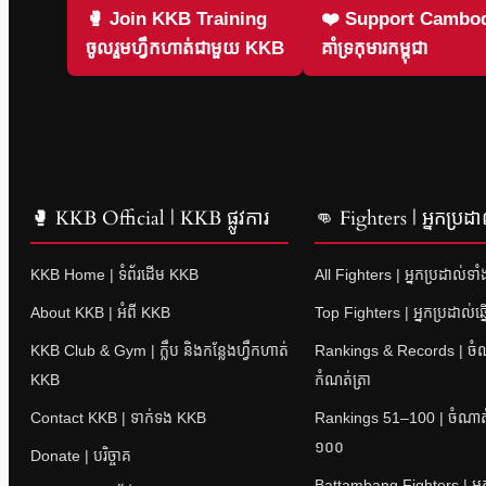
🥊 Join KKB Training
❤️ Support Cambod
ចូលរួមហ្វឹកហាត់ជាមួយ KKB
គាំទ្រកុមារកម្ពុជា
🥊 KKB Official | KKB ផ្លូវការ
👊 Fighters | អ្នកប្រដា
KKB Home | ទំព័រដើម KKB
All Fighters | អ្នកប្រដាល់ទា
About KKB | អំពី KKB
Top Fighters | អ្នកប្រដាល់ឆ្
KKB Club & Gym | ក្លឹប និងកន្លែងហ្វឹកហាត់
Rankings & Records | ចំណាត
KKB
កំណត់ត្រា
Contact KKB | ទាក់ទង KKB
Rankings 51–100 | ចំណាត់ថ
១០០
Donate | បរិច្ចាគ
Battambang Fighters | អ្នក